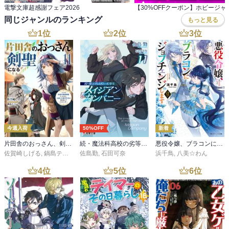
電撃文庫超感謝フェア2026
同じジャンルのランキング
もっと見る
1
位
2
位
3
位
今週入荷
50%OFF
新着
片田舎のおっさん、剣聖になる 11 ～ただの田舎の剣術師範だったのに、大成した弟子たちが俺を放ってくれない件～
続・魔法科高校の劣等生 メイジアン・カンパニー(11)
悪役令嬢、ブラコンにジョブチェンジします９【電子特典付き】
佐賀崎しげる
,
鍋島テツヒロ
佐島勤
,
石田可奈
浜千鳥
,
八美☆わん
4
位
5
位
6
位