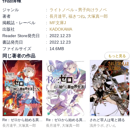
作品情報
ジャンル
:
ライトノベル
-
男子向けラノベ
著者
:
長月達平
,
福きつね
,
大塚真一郎
掲載誌・レーベル
:
MF文庫J
出版社
:
KADOKAWA
Reader Store発売日
:
2022.12.23
書誌発売日
:
2022.12.23
ファイルサイズ
:
14.6MB
同じ著者の作品
もっと見る
Re：ゼロから始める異世界生活 Ex
Re：ゼロから始める異世界生活
されど罪人は竜と踊る
長月達平
,
大塚真一郎
長月達平
,
大塚真一郎
浅井ラボ
,
ざいん