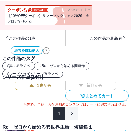
――。箸休めにはナツキ・スバル不在の、それでも和気藹々とした
エミリア陣営の日常を綴る二篇の物語。頭からお尻まで、丸々エミ
クーポン対象
10%OFF
2026.08.11まで
リア陣営だけの一冊。「困ってた人をすごーくたくさん助けてきた
【10%OFFクーポン】サマーブックフェス2026！全
の！」「俺の知らない今日一日で！？」全篇Ｗｅｂ未掲載！ ――
フロアで使える
あなたのくれた時間の全部と、あなたを想う時間の全部を。
この作品の1巻
この作品の最新巻
続巻を自動購入
この作品のタグ
#
異世界ラノベ
#
Re：ゼロから始める関連作
#
ループ・タイムリープ系ラノベ
シリーズ作品(
14
件)
1巻から
新刊から
まとめてカート
※無料、予約、入荷通知のコンテンツはカートに追加されません。
1
2
Re：ゼロから始める異世界生活 短編集１