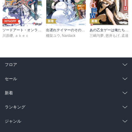
30%OFF
新着
新着
ソードアート・オンライン29 ユナイタル・リングVIII
出遅れテイマーのその日暮らし 16
あの乙女ゲーは俺たちに厳しい世界です 6
川原礫
,
ａｂｅｃ
棚架ユウ
,
Nardack
三嶋与夢
,
悠井もげ
,
孟達
フロア
総合
コミック
セール
ラノベ
小説
総合
コミック
新着
雑誌・グラビア
ビジネス・実用
ラノベ
小説
総合
コミック
ランキング
BL・TL
雑誌・グラビア
ビジネス・実用
ラノベ
小説
総合
コミック
ジャンル