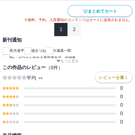
まとめてカート
※無料、予約、入荷通知のコンテンツはカートに追加されません。
1
2
新刊通知
長月達平
福きつね
大塚真一郎
Re：ゼロから始める異世界生活 短編集
もっと見る
この作品のレビュー
（
0
件）
--
レビューを書く
平均
0
0
0
0
0