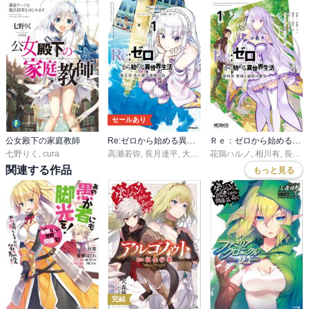
セールあり
公女殿下の家庭教師
Re:ゼロから始める異世界生活 第五章 水の都と英雄の詩
Ｒｅ：ゼロから始める異世界生活 第四章 聖域と強欲の魔女
七野りく
,
cura
高瀬若弥
,
長月達平
,
大塚真一郎
花鶏ハルノ
,
相川有
,
長月達平
関連する作品
もっと見る
完結