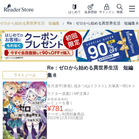
はじめて
会員登録
サインイン
検索
：ゼロから始める異世界生活 短編集
Re：ゼロから始める異世界生活 短編集８
Re：ゼロから始める異世界生活 短編
集８
ライトノベル
長月達平(著者)
,
福きつね(イラスト)
,
大塚真一郎(キャ
ラクター原案)
/
MF文庫J
(
0
)
レビューを書く
¥
781
(税込)
クーポン利用対象商品
2022年12月23日
配信