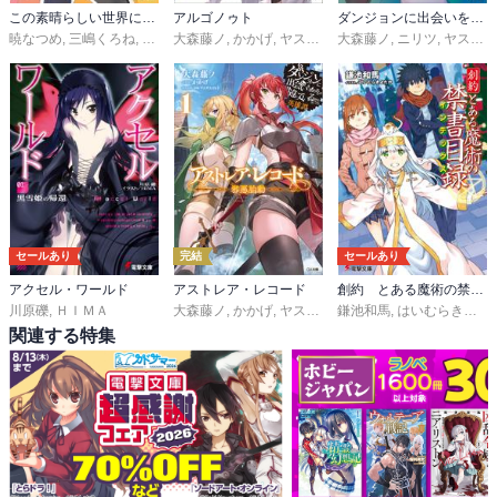
この素晴らしい世界に祝福を！エクストラ
アルゴノゥト
ダンジョンに出会いを求めるのは間違っているだろうか ファミリアクロニクル
暁なつめ
,
三嶋くろね
,
昼熊
,
大森藤ノ
憂姫はぐれ
,
かかげ
,
ヤスダスズヒト
大森藤ノ
,
ニリツ
,
ヤスダスズヒト
セールあり
完結
セールあり
アクセル・ワールド
アストレア・レコード
創約 とある魔術の禁書目録
川原礫
,
ＨＩＭＡ
大森藤ノ
,
かかげ
,
ヤスダスズヒト
鎌池和馬
,
はいむらきよたか
関連する特集