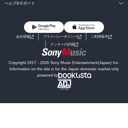
BL・TL
雑誌・グラビア
ビジネス・実用
ラノベ
小説
コミック
男性コミック
ヘルプ&サポート
BL・TL
雑誌・グラビア
ビジネス・実用
女性コミック
コミック誌
初めての方へ
ヘルプ
BL・TL
ライトノベル
男子向けラノベ
よくあるご質問
お問い合わせ
会社情報
プライバシーポリシー
ご利用条件
女子向けラノベ
小説
利用規約
クッキーの詳細
国内小説
海外小説
Copyright 2017 - 2026 Sony Music Entertainment(Japan) Inc.
ミステリー
SF
Information on the site is for the Japan domestic market only
powered by
歴史・時代小説
文学
雑誌
グラビア写真集
ボーイズラブ
ティーンズラブ
人文・思想・歴史
社会・政治・法律