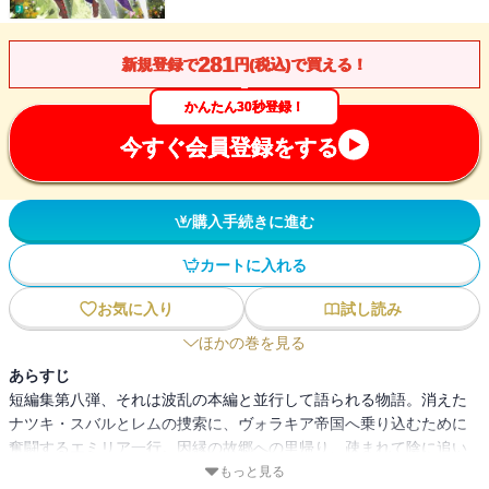
281
新規登録で
円(税込)で買える！
かんたん30秒登録！
今すぐ会員登録をする
購入手続きに進む
カートに入れる
お気に入り
試し読み
ほかの巻を見る
あらすじ
短編集第八弾、それは波乱の本編と並行して語られる物語。消えた
ナツキ・スバルとレムの捜索に、ヴォラキア帝国へ乗り込むために
奮闘するエミリア一行。因縁の故郷への里帰り、疎まれて陰に追い
やられたものたちの慟哭、そして古き血を巡る理不尽な異類婚姻譚
もっと見る