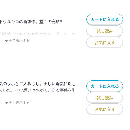
カートに入れる
トウユキコの衝撃作。堂々の完結!!
試し読み
が錯綜して心がかき乱される。苦しい。で
に良かった。ずっとこんな漫画を読みたい
全て表示する
お気に入り
野いにお（漫画家）
親のサホと二人暮らし。美しい母親に対し
カートに入れる
ていた。その想いはやがて、ある事件を引
。
試し読み
全て表示する
ウユキコが圧倒的な深度で描く、母と息子
お気に入り
でせつなくてエロくてよいです。僕には描