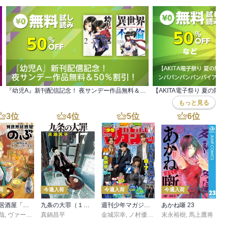
『幼児A』新刊配信記念！ 夜サンデー作品無料＆50％割引！
もっと見る
3
位
4
位
5
位
6
位
荷
今週入荷
今週入荷
今週入荷
異世界居酒屋「のぶ」(22)
九条の大罪（１７）
週刊少年マガジン 2026年36・37号[2026年8月5日発売]
あかね噺 23
哉
,
ヴァージニア二等兵
真鍋昌平
,
転
金城宗幸
,
ノ村優介
,
真島ヒロ
末永裕樹
,
宮島礼吏
,
馬上鷹将
,
新川