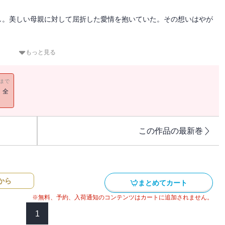
し。美しい母親に対して屈折した愛情を抱いていた。その想いはやが
度で描く、母と息子の性と愛。
もっと見る
よいです。僕には描けません。――山本直樹(漫画家)
11まで
！全
この作品の最新巻
から
まとめてカート
※無料、予約、入荷通知のコンテンツはカートに追加されません。
1