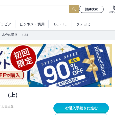
詳細検索
はじ
グラビア
ビジネス
・実用
BL・TL
タテヨミ
水色の部屋 （上）
 （上）
/
太田出版
購入手続きに進む