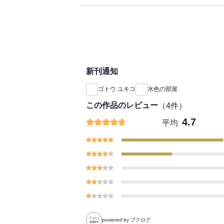
けません。――山本直樹
新刊通知
ゴトウ ユキコ
水色の部屋
この作品のレビュー
（
4
件）
4.7
平均
powered by ブクログ