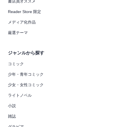
書店員オススメ
Reader Store 限定
メディア化作品
厳選テーマ
ジャンルから探す
コミック
少年・青年コミック
少女・女性コミック
ライトノベル
小説
雑誌
グラビア