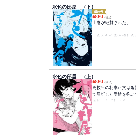
水色の部屋 （下）
最終巻
¥
880
(税込)
上巻が絶賛された、ゴ
「歪んだ性愛と優しさ
も最後まで読んで本当
と思ってた。」――浅
水色の部屋 （上）
¥
880
(税込)
高校生の柄本正文は母
て屈折した愛情を抱い
き起こしてしまう――
『R-中学生』のゴト
の性と愛。
昭和の日本映画みたい