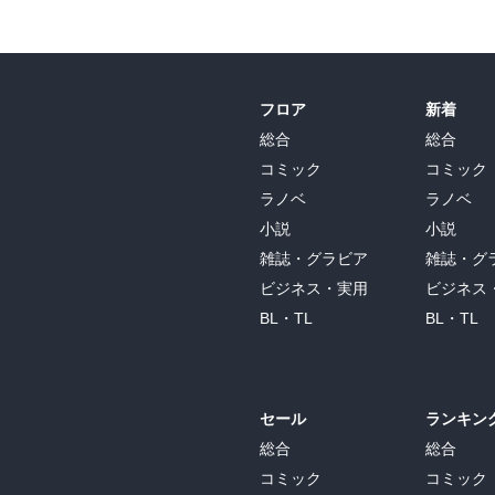
フロア
新着
総合
総合
コミック
コミック
ラノベ
ラノベ
小説
小説
雑誌・グラビア
雑誌・グ
ビジネス・実用
ビジネス
BL・TL
BL・TL
セール
ランキン
総合
総合
コミック
コミック