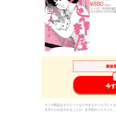
¥
880
(税込)
クーポン利用対象
2015年01月05日
新規
今す
※この商品はタブレットなど大きなディスプレイを
文字だけを拡大することや、文字列のハイライト、