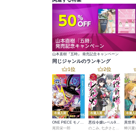
山本直樹『五時』 発売記念キャンペーン
同じジャンルのランキング
1
位
2
位
今週入荷
今週入荷
今週入
ONE PIECE モノクロ版 115
悪役令嬢レベル99 ～私は裏ボスですが魔王ではありません～ その６
尾田栄一郎
のこみ
,
七夕さとり
,
Tea
蝉川夏