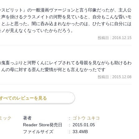
ンスピリット』の一般漫画ヴァージョンと言う印象だったが、主人公
と声を掛けるクラスメイトの河野を見ていると、自分もこんな昏いモ
、とふと思った。闇に呑み込まれなかったのは、ひたすらに自分には
モノが見えなくなっていたからだろう。
投稿日
:
2016.12.15
の鬼畜っぷりと河野くんにレイプされてる母親を見ながらも助けるわ
くんの母に対する歪んだ愛情が何とも言えなかったです
投稿日
:
2015.12.08
すべてのレビューを見る
ミック
著者
:
ゴトウ ユキコ
Reader Store発売日
:
2015.01.05
ファイルサイズ
:
33.4MB