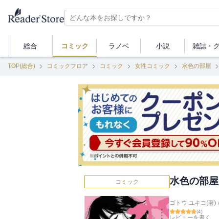
総合
コミック
ラノベ
小説
雑誌・
TOP(総合)
コミックフロア
コミック
女性コミック
水色の部屋
水色の部屋
コミック
ゴトウ ユキコ(著)
(
4
)
レビューを書く