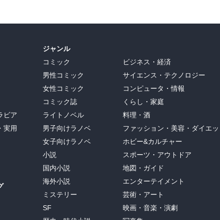
ジャンル
コミック
ビジネス・経済
男性コミック
サイエンス・テクノロジー
女性コミック
コンピュータ・情報
コミック誌
くらし・家庭
ラビア
ライトノベル
料理・酒
・実用
男子向けラノベ
ファッション・美容・ダイエッ
女子向けラノベ
ホビー&カルチャー
小説
スポーツ・アウトドア
国内小説
地図・ガイド
海外小説
エンターテイメント
グ
ミステリー
芸術・アート
SF
映画・音楽・演劇