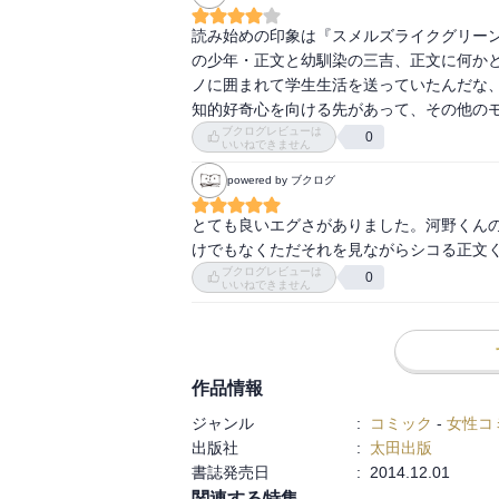
読み始めの印象は『スメルズライクグリー
の少年・正文と幼馴染の三吉、正文に何か
ノに囲まれて学生生活を送っていたんだな
知的好奇心を向ける先があって、その他の
ブクログレビューは
0
いいねできません
powered by ブクログ
とても良いエグさがありました。河野くん
けでもなくただそれを見ながらシコる正文
ブクログレビューは
0
いいねできません
作品情報
ジャンル
:
コミック
-
女性コ
出版社
:
太田出版
書誌発売日
:
2014.12.01
関連する特集