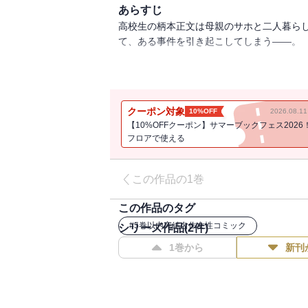
あらすじ
高校生の柄本正文は母親のサホと二人暮ら
て、ある事件を引き起こしてしまう――。
『R-中学生』のゴトウユキコが圧倒的な深
昭和の日本映画みたいでせつなくてエロくて
クーポン対象
10%OFF
2026.08.
【10%OFFクーポン】サマーブックフェス2026
フロアで使える
この作品の1巻
この作品のタグ
#
5巻以内完結名作女性コミック
シリーズ作品(
2
件)
1巻から
新刊