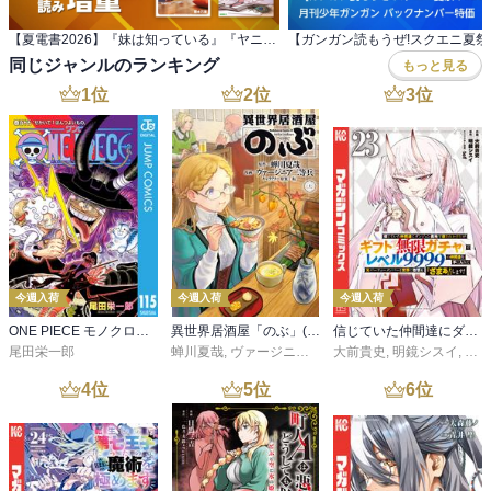
【夏電書2026】『妹は知っている』『ヤニねこ』 配信記念！ヤンマガ新刊特集
同じジャンルのランキング
もっと見る
1
位
2
位
3
位
今週入荷
今週入荷
今週入荷
ONE PIECE モノクロ版 115
異世界居酒屋「のぶ」(22)
信じていた仲間達にダンジョン奥地で殺されかけたがギフト『無限ガチャ』でレベル９９９９の仲間達を手に入れて元パーティーメンバーと世界に復讐＆『ざまぁ！』します！（２３）
尾田栄一郎
蝉川夏哉
,
ヴァージニア二等兵
大前貴史
,
転
,
明鏡シスイ
,
ｔｅ
4
位
5
位
6
位