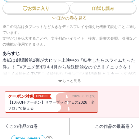
お気に入り
試し読み
ほかの巻を見る
※この商品はタブレットなど大きなディスプレイを備えた機器で読むことに適し
ています。
文字だけを拡大することや、文字列のハイライト、検索、辞書の参照、引用など
の機能が使用できません。
あらすじ
表紙は劇場版第2弾が大ヒット上映中の『転生したらスライムだった
件』！ TVアニメ第4期も4月から放送開始なので是非チェックを！
同じく4月からTVアニメ放送の『ポンコツ風紀委員とスカート丈が不
適切なＪＫの話』や『ブレス』などのアニメ情報が盛りだくさん！
もっと見る
さらに大人気の『ブーツレグ』『デキる猫は今日も憂鬱』『タワー
ダンジョン』『バーサス』『戦車椅子-TANK CHAIR-』も掲載！
クーポン対象
10%OFF
2026.08.11まで
【10%OFFクーポン】サマーブックフェス2026！全
フロアで使える
この作品の1巻
この作品の最新巻