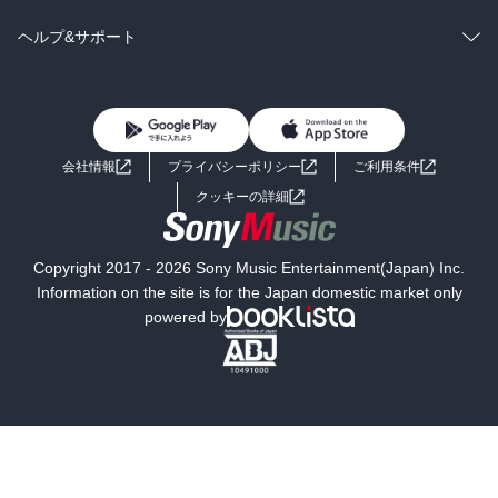
BL・TL
雑誌・グラビア
ビジネス・実用
ラノベ
小説
コミック
男性コミック
ヘルプ&サポート
BL・TL
雑誌・グラビア
ビジネス・実用
女性コミック
コミック誌
初めての方へ
ヘルプ
BL・TL
ライトノベル
男子向けラノベ
よくあるご質問
お問い合わせ
会社情報
プライバシーポリシー
ご利用条件
女子向けラノベ
小説
利用規約
クッキーの詳細
国内小説
海外小説
Copyright 2017 - 2026 Sony Music Entertainment(Japan) Inc.
ミステリー
SF
Information on the site is for the Japan domestic market only
powered by
歴史・時代小説
文学
雑誌
グラビア写真集
ボーイズラブ
ティーンズラブ
人文・思想・歴史
社会・政治・法律