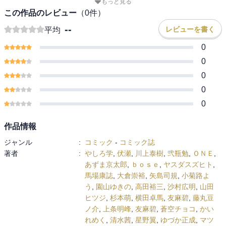
もっと見る
小菊路よう
園山ゆきの
高田裕三
沙村広明
山田ヒツジ
この作品のレビュー
（
0
件）
杉本萌
横田卓馬
友麻碧
藤丸豆ノ介
上条明峰
友麻碧
--
レビューを書く
平均
蒼空チョコ
かいれめく
清水茜
星野翼
ゆづか正成
マツモトケンゴ
光永康則
空山トキ
五色安未
泉乃せん
0
伍長
緒崎カホ
伏瀬
中谷チカ
伏瀬
カジカ航
伏瀬
0
戸野タエ
くばんまち
須藤けい
氷見雷太
月刊少年シリウス
0
0
0
作品情報
ジャンル
:
コミック
-
コミック誌
著者
:
やしろ学
,
伏瀬
,
川上泰樹
,
弐瓶勉
,
ＯＮＥ
,
あずま京太郎
,
ｂｏｓｅ
,
ヤスダスズヒト
,
馬場康誌
,
大倉崇裕
,
矢島司規
,
小菊路よ
う
,
園山ゆきの
,
高田裕三
,
沙村広明
,
山田
ヒツジ
,
杉本萌
,
横田卓馬
,
友麻碧
,
藤丸豆
ノ介
,
上条明峰
,
友麻碧
,
蒼空チョコ
,
かい
れめく
,
清水茜
,
星野翼
,
ゆづか正成
,
マツ