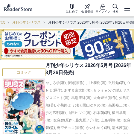
はじめて
会員登録
サインイン
検索
ク誌
月刊少年シリウス
月刊少年シリウス 2026年5月号 [2026年3月26日発売]
月刊少年シリウス 2026年5月号 [2026年
3月26日発売]
コミック
やしろ学(著)
,
伏瀬(原作)
,
川上泰樹(著)
,
弐瓶勉(著)
,
Ｏ
ＮＥ(原作)
,
あずま京太郎(著)
,
ｂｏｓｅ(その他)
,
ヤス
ダスズヒト(著)
,
馬場康誌(著)
,
大倉崇裕(原作)
,
矢島司
規(著)
,
小菊路よう(著)
,
園山ゆきの(著)
,
高田裕三(著)
,
沙村広明(著)
,
山田ヒツジ(著)
,
杉本萌(著)
,
横田卓馬
(著)
,
友麻碧(原作)
,
藤丸豆ノ介(著)
,
上条明峰(著)
,
友麻
碧(監)
,
蒼空チョコ(原作)
,
かいれめく(著)
,
清水茜(監)
,