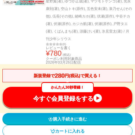
星野翼(著)
,
ゆづか正成(著)
,
マツモトケンゴ(著)
,
光永
康則(著)
,
空山トキ(原作)
,
五色安未(著)
,
泉乃せん(その
他)
,
伍長(その他)
,
緒崎カホ(著)
,
伏瀬(原作)
,
中谷チカ
(著)
,
伏瀬(原作)
,
カジカ航(著)
,
伏瀬(原作)
,
戸野タエ
(著)
,
くばんまち(著)
,
須藤けい(著)
,
氷見雷太(著)
/
月
刊少年シリウス
(
0
)
レビューを書く
¥
780
(税込)
クーポン利用対象商品
2026年03月26日
配信
280
新規登録で
円(税込)で買える！
かんたん30秒登録！
今すぐ会員登録をする
購入手続きに進む
カートに入れる