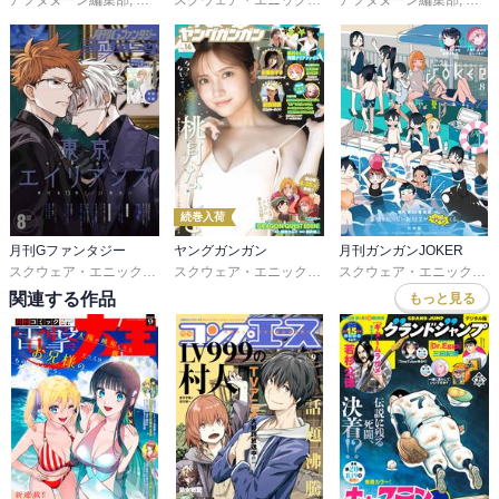
続巻入荷
月刊Gファンタジー
ヤングガンガン
月刊ガンガンJOKER
スクウェア・エニックス
,
友麻碧
,
雨壱絵穹
,
夏西七
スクウェア・エニックス
,
佐島勤
,
藤原カムイ
,
堀井雄二
,
瀬戸
スクウェア・エニックス
,
関連する作品
もっと見る