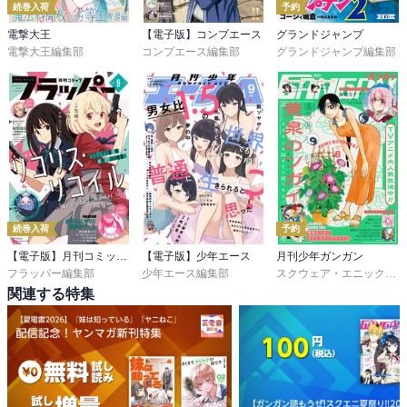
続巻入荷
予約
電撃大王
【電子版】コンプエース
グランドジャンプ
電撃大王編集部
コンプエース編集部
グランドジャンプ編集部
続巻入荷
予約
【電子版】月刊コミックフラッパー
【電子版】少年エース
月刊少年ガンガン
フラッパー編集部
少年エース編集部
スクウェア・エニックス
,
関連する特集