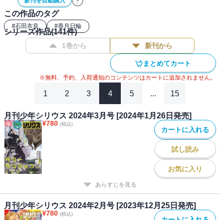
新刊を自動購入
この作品のタグ
#
石田衣良
#
香月日輪
シリーズ作品(
141
件)
1巻から
新刊から
まとめてカート
※無料、予約、入荷通知のコンテンツはカートに追加されません。
1
2
3
4
5
...
15
月刊少年シリウス 2024年3月号 [2024年1月26日発売]
¥
780
(税込)
カートに入れる
試し読み
お気に入り
あらすじを見る
月刊少年シリウス 2024年2月号 [2023年12月25日発売]
¥
780
(税込)
カートに入れる