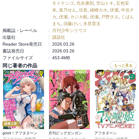
モトケンゴ
,
光永康則
,
空山トキ
,
五色安
未
,
泉乃せん
,
伍長
,
緒崎カホ
,
伏瀬
,
中谷チ
カ
,
伏瀬
,
カジカ航
,
伏瀬
,
戸野タエ
,
くばん
まち
,
須藤けい
,
氷見雷太
掲載誌・レーベル
:
月刊少年シリウス
出版社
:
講談社
Reader Store発売日
:
2026.03.26
書誌発売日
:
2026.03.26
ファイルサイズ
:
453.4MB
同じ著者の作品
もっと見る
続巻入荷
good！アフタヌーン
月刊ビッグガンガン
アフタヌーン
アフタヌーン編集部
,
泉光
,
水薙竜
,
松枝穂積
,
眞山継
スクウェア・エニックス
,
,
桑原太矩
地主
アフタヌーン編集部
,
藍依青糸
,
海法紀光
,
諸星サロ
,
藍田鳴
,
Ｆｉ
,
佳
,