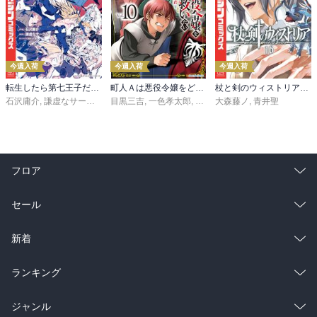
今週入荷
今週入荷
今週入荷
転生したら第七王子だったので、気ままに魔術を極めます（２４）
町人Ａは悪役令嬢をどうしても救いたい ～どぶと空と氷の姫君～１０【電子書店共通特典イラスト付】
杖と剣のウィストリア（１６）
石沢庸介
,
謙虚なサークル
,
メル。
目黒三吉
,
一色孝太郎
,
Parum
大森藤ノ
,
青井聖
フロア
総合
コミック
セール
ラノベ
小説
総合
コミック
新着
雑誌・グラビア
ビジネス・実用
ラノベ
小説
総合
コミック
ランキング
BL・TL
雑誌・グラビア
ビジネス・実用
ラノベ
小説
総合
コミック
ジャンル