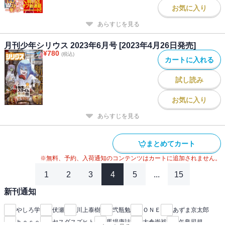
お気に入り
あらすじを見る
月刊少年シリウス 2023年6月号 [2023年4月26日発売]
¥
780
(税込)
カートに入れる
試し読み
お気に入り
あらすじを見る
まとめてカート
※無料、予約、入荷通知のコンテンツはカートに追加されません。
1
2
3
4
5
...
15
新刊通知
やしろ学
伏瀬
川上泰樹
弐瓶勉
ＯＮＥ
あずま京太郎
ｂｏｓｅ
ヤスダスズヒト
馬場康誌
大倉崇裕
矢島司規