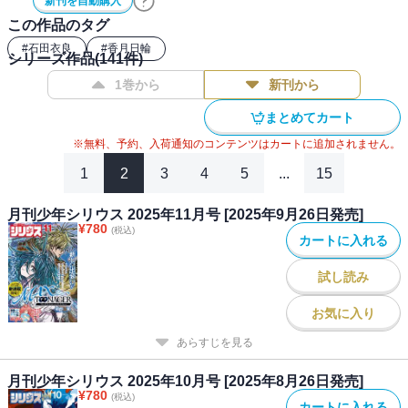
新刊を自動購入
この作品のタグ
#
石田衣良
#
香月日輪
シリーズ作品(
141
件)
1巻から
新刊から
まとめてカート
※無料、予約、入荷通知のコンテンツはカートに追加されません。
1
2
3
4
5
...
15
月刊少年シリウス 2025年11月号 [2025年9月26日発売]
¥
780
(税込)
カートに入れる
試し読み
お気に入り
あらすじを見る
月刊少年シリウス 2025年10月号 [2025年8月26日発売]
¥
780
(税込)
カートに入れる