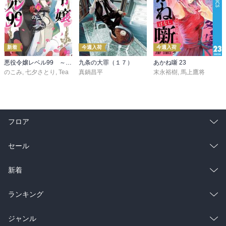
新着
今週入荷
今週入荷
悪役令嬢レベル99 ～私は裏ボスですが魔王ではありません～ その６
九条の大罪（１７）
あかね噺 23
のこみ
,
七夕さとり
,
Tea
真鍋昌平
末永裕樹
,
馬上鷹将
フロア
総合
コミック
セール
ラノベ
小説
総合
コミック
新着
雑誌・グラビア
ビジネス・実用
ラノベ
小説
総合
コミック
ランキング
BL・TL
雑誌・グラビア
ビジネス・実用
ラノベ
小説
総合
コミック
ジャンル