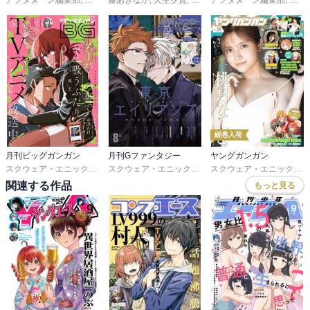
続巻入荷
月刊ビッグガンガン
月刊Gファンタジー
ヤングガンガン
スクウェア・エニックス
,
地主
,
藍依青糸
,
諸星サロ
スクウェア・エニックス
,
佳奈
,
友麻碧
,
雨壱絵穹
,
夏西七
スクウェア・エニックス
,
佐
,
関連する作品
もっと見る