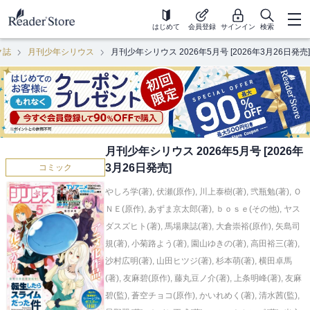
はじめて
会員登録
サインイン
検索
ク誌
月刊少年シリウス
月刊少年シリウス 2026年5月号 [2026年3月26日発売]
月刊少年シリウス 2026年5月号 [2026年
3月26日発売]
コミック
やしろ学(著)
,
伏瀬(原作)
,
川上泰樹(著)
,
弐瓶勉(著)
,
Ｏ
ＮＥ(原作)
,
あずま京太郎(著)
,
ｂｏｓｅ(その他)
,
ヤス
ダスズヒト(著)
,
馬場康誌(著)
,
大倉崇裕(原作)
,
矢島司
規(著)
,
小菊路よう(著)
,
園山ゆきの(著)
,
高田裕三(著)
,
沙村広明(著)
,
山田ヒツジ(著)
,
杉本萌(著)
,
横田卓馬
(著)
,
友麻碧(原作)
,
藤丸豆ノ介(著)
,
上条明峰(著)
,
友麻
碧(監)
,
蒼空チョコ(原作)
,
かいれめく(著)
,
清水茜(監)
,