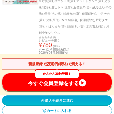
星野翼(著)
,
ゆづか正成(著)
,
マツモトケンゴ(著)
,
光永
康則(著)
,
空山トキ(原作)
,
五色安未(著)
,
泉乃せん(その
他)
,
伍長(その他)
,
緒崎カホ(著)
,
伏瀬(原作)
,
中谷チカ
(著)
,
伏瀬(原作)
,
カジカ航(著)
,
伏瀬(原作)
,
戸野タエ
(著)
,
くばんまち(著)
,
須藤けい(著)
,
氷見雷太(著)
/
月
刊少年シリウス
(
0
)
レビューを書く
¥
780
(税込)
クーポン利用対象商品
2026年03月26日
配信
280
新規登録で
円(税込)で買える！
かんたん30秒登録！
今すぐ会員登録をする
購入手続きに進む
カートに入れる