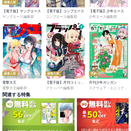
続巻入荷
【電子版】ヤングエース
【電子版】コンプエース
【電子版】少年エース
ヤングエース編集部
コンプエース編集部
少年エース編集部
続巻入荷
続巻入荷
予約
電撃大王
【電子版】月刊コミックフラッパー
月刊少年ガンガン
電撃大王編集部
フラッパー編集部
スクウェア・エニックス
,
関連する特集