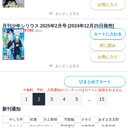
お気に入り
あらすじを見る
月刊少年シリウス 2025年2月号 [2024年12月25日発売]
¥
780
(税込)
カートに入れる
試し読み
お気に入り
あらすじを見る
まとめてカート
※無料、予約、入荷通知のコンテンツはカートに追加されません。
1
2
3
4
5
...
15
新刊通知
やしろ学
伏瀬
川上泰樹
弐瓶勉
ＯＮＥ
あずま京太郎
ｂｏｓｅ
ヤスダスズヒト
馬場康誌
大倉崇裕
矢島司規