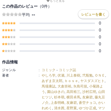
もっと見る
小菊路よう
園山ゆきの
高田裕三
沙村広明
山田ヒツジ
この作品のレビュー
（
0
件）
杉本萌
横田卓馬
友麻碧
藤丸豆ノ介
上条明峰
友麻碧
--
レビューを書く
平均
蒼空チョコ
かいれめく
清水茜
星野翼
ゆづか正成
マツモトケンゴ
光永康則
空山トキ
五色安未
泉乃せん
0
伍長
緒崎カホ
伏瀬
中谷チカ
伏瀬
カジカ航
伏瀬
0
戸野タエ
くばんまち
須藤けい
氷見雷太
月刊少年シリウス
0
0
0
作品情報
ジャンル
:
コミック
-
コミック誌
著者
:
やしろ学
,
伏瀬
,
川上泰樹
,
弐瓶勉
,
ＯＮＥ
,
あずま京太郎
,
ｂｏｓｅ
,
ヤスダスズヒト
,
馬場康誌
,
大倉崇裕
,
矢島司規
,
小菊路よ
う
,
園山ゆきの
,
高田裕三
,
沙村広明
,
山田
ヒツジ
,
杉本萌
,
横田卓馬
,
友麻碧
,
藤丸豆
ノ介
,
上条明峰
,
友麻碧
,
蒼空チョコ
,
かい
れめく
,
清水茜
,
星野翼
,
ゆづか正成
,
マツ