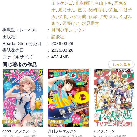
モトケンゴ
,
光永康則
,
空山トキ
,
五色安
未
,
泉乃せん
,
伍長
,
緒崎カホ
,
伏瀬
,
中谷チ
カ
,
伏瀬
,
カジカ航
,
伏瀬
,
戸野タエ
,
くばん
まち
,
須藤けい
,
氷見雷太
掲載誌・レーベル
:
月刊少年シリウス
出版社
:
講談社
Reader Store発売日
:
2026.03.26
書誌発売日
:
2026.03.26
ファイルサイズ
:
453.4MB
同じ著者の作品
もっと見る
続巻入荷
続巻入荷
good！アフタヌーン
月刊少年マガジン
アフタヌーン
アフタヌーン編集部
,
泉光
,
水薙竜
藤あきなか
,
松枝穂積
,
久生夕貴
,
眞山継
,
和田あつむ
,
桑原太矩
アフタヌーン編集部
,
,
岩矢滉一朗
海法紀光
,
藍田鳴
,
沖田さ
,
Ｆｉ
,