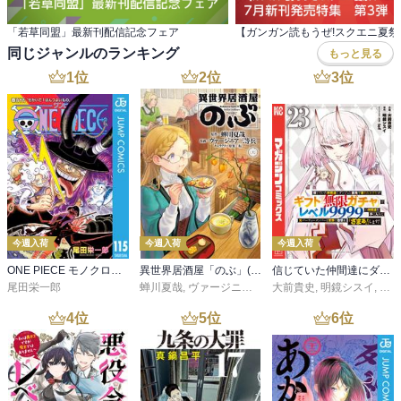
「若草同盟」最新刊配信記念フェア
同じジャンルのランキング
もっと見る
1
位
2
位
3
位
今週入荷
今週入荷
今週入荷
ONE PIECE モノクロ版 115
異世界居酒屋「のぶ」(22)
信じていた仲間達にダンジョン奥地で殺されかけたがギフト『無限ガチャ』でレベル９９９９の仲間達を手に入れて元パーティーメンバーと世界に復讐＆『ざまぁ！』します！（２３）
尾田栄一郎
蝉川夏哉
,
ヴァージニア二等兵
大前貴史
,
転
,
明鏡シスイ
,
ｔｅ
4
位
5
位
6
位