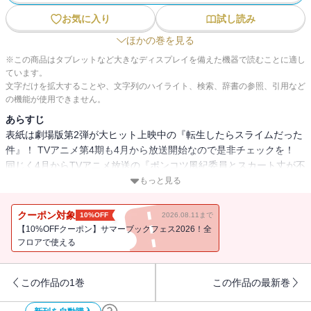
お気に入り
試し読み
ほかの巻を見る
※この商品はタブレットなど大きなディスプレイを備えた機器で読むことに適し
ています。
文字だけを拡大することや、文字列のハイライト、検索、辞書の参照、引用など
の機能が使用できません。
あらすじ
表紙は劇場版第2弾が大ヒット上映中の『転生したらスライムだった
件』！ TVアニメ第4期も4月から放送開始なので是非チェックを！
同じく4月からTVアニメ放送の『ポンコツ風紀委員とスカート丈が不
適切なＪＫの話』や『ブレス』などのアニメ情報が盛りだくさん！
もっと見る
さらに大人気の『ブーツレグ』『デキる猫は今日も憂鬱』『タワー
ダンジョン』『バーサス』『戦車椅子-TANK CHAIR-』も掲載！
クーポン対象
10%OFF
2026.08.11まで
【10%OFFクーポン】サマーブックフェス2026！全
フロアで使える
この作品の1巻
この作品の最新巻