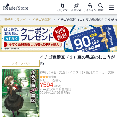
はじめて
会員登録
サインイン
検索
男子向けラノベ
イチゴ色禁区
イチゴ色禁区（１）夏の鳥居のむこうがわ
イチゴ色禁区（１）夏の鳥居のむこうが
わ
ライトノベル
神崎リン(著)
,
文倉十(イラスト)
/
角川スニーカー文庫
(
4
)
レビューを書く
¥
594
(税込)
クーポン利用対象商品
2014年12月01日
配信