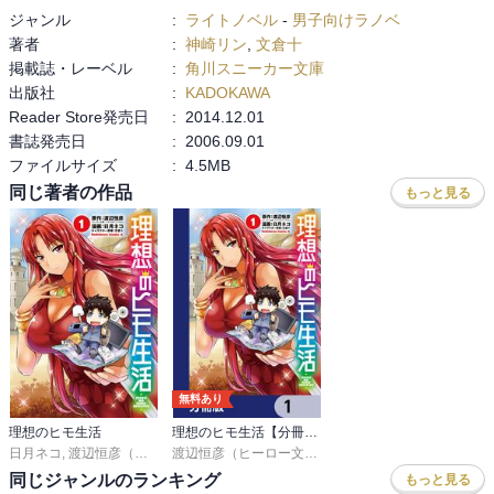
ジャンル
:
ライトノベル
-
男子向けラノベ
著者
:
神崎リン
,
文倉十
掲載誌・レーベル
:
角川スニーカー文庫
出版社
:
KADOKAWA
Reader Store発売日
:
2014.12.01
書誌発売日
:
2006.09.01
ファイルサイズ
:
4.5MB
同じ著者の作品
もっと見る
無料あり
理想のヒモ生活
理想のヒモ生活【分冊版】
日月ネコ
,
渡辺恒彦（ヒーロー文庫／イマジカインフォス）
渡辺恒彦（ヒーロー文庫／イマジカインフォス）
,
文倉十
,
日
同じジャンルのランキング
もっと見る