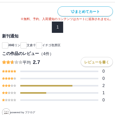
まとめてカート
※無料、予約、入荷通知のコンテンツはカートに追加されません。
1
新刊通知
神崎リン
文倉十
イチゴ色禁区
この作品のレビュー
（
4
件）
2.7
レビューを書く
平均
0
0
2
1
0
powered by ブクログ