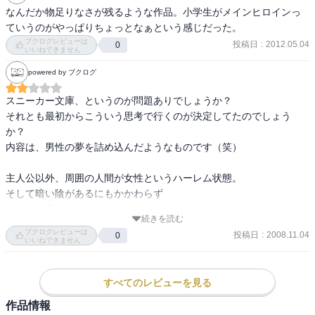
なんだか物足りなさが残るような作品。小学生がメインヒロインっ
ていうのがやっぱりちょっとなぁという感じだった。
ブクログレビューは
投稿日
:
2012.05.04
0
いいねできません
powered by ブクログ
スニーカー文庫、というのが問題ありでしょうか？

それとも最初からこういう思考で行くのが決定してたのでしょう
か？

内容は、男性の夢を詰め込んだようなものです（笑）

主人公以外、周囲の人間が女性というハーレム状態。

そして暗い陰があるにもかかわらず

さらっと書かれています。

続きを読む
どちらかというと、重要なのは漫才の方？ｗ

ブクログレビューは
投稿日
:
2008.11.04
0
いいねできません
事件そのものもしっかりあって面白くはあったのですが

何だかこう…物足りなさがありました。
すべてのレビューを見る
作品情報