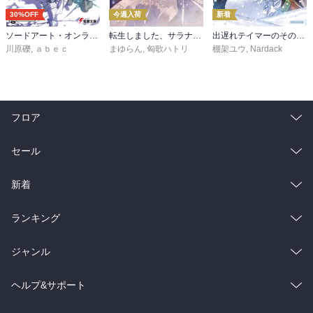
30%OFF
今週入荷
新着
ソードアート・オンライン29 ユナイタル・リングVIII
転生しました、サラナ・キンジェです。ごきげんよう。５ ～婚約破棄されたので田舎で気ままに暮らしたいと思います～【電子書店共通特典SS付】
出遅れテイマーのその日暮らし 16
川原礫
,
ａｂｅｃ
まゆらん
,
匈歌ハトリ
棚架ユウ
,
Nardack
フロア
総合
コミック
セール
ラノベ
小説
総合
コミック
新着
雑誌・グラビア
ビジネス・実用
ラノベ
小説
総合
コミック
ランキング
BL・TL
雑誌・グラビア
ビジネス・実用
ラノベ
小説
総合
コミック
ジャンル
BL・TL
雑誌・グラビア
ビジネス・実用
ラノベ
小説
コミック
男性コミック
ヘルプ&サポート