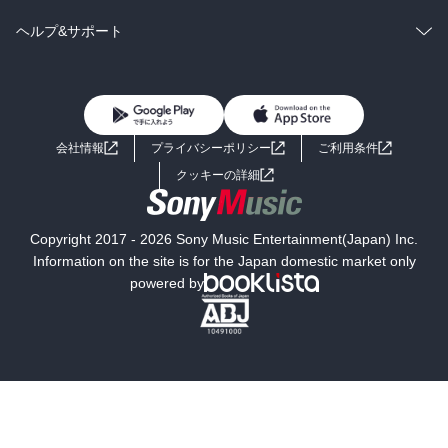
BL・TL
雑誌・グラビア
ビジネス・実用
ラノベ
小説
コミック
男性コミック
ヘルプ&サポート
BL・TL
雑誌・グラビア
ビジネス・実用
女性コミック
コミック誌
初めての方へ
ヘルプ
BL・TL
ライトノベル
男子向けラノベ
よくあるご質問
お問い合わせ
会社情報
プライバシーポリシー
ご利用条件
女子向けラノベ
小説
利用規約
クッキーの詳細
国内小説
海外小説
Copyright 2017 - 2026 Sony Music Entertainment(Japan) Inc.
ミステリー
SF
Information on the site is for the Japan domestic market only
powered by
歴史・時代小説
文学
雑誌
グラビア写真集
ボーイズラブ
ティーンズラブ
人文・思想・歴史
社会・政治・法律