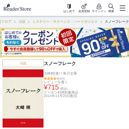
はじめて
会員登録
サインイン
検索
説フロア
小説
ミステリー・サスペンス・ハードボイルド
スノーフレーク
スノーフレーク
小説
大崎梢(著)
/
角川文庫
(
43
)
レビューを書く
¥
715
(税込)
クーポン利用対象商品
2014年11月20日
配信