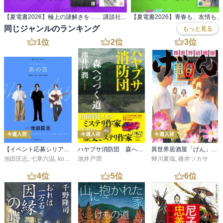
【夏電書2026】極上の謎解きを…… 講談社 真夏のミステリーフェア
同じジャンルのランキング
もっと見る
1
位
2
位
3
位
今週入荷
今週入荷
今週入荷
【イベント応募シリアルコード付】池田匡志出演・オーディオフォトブック「あの日」SPECIAL EDITION（音声／動画付）
ハヤブサ消防団 森へつづく道
異世界居酒屋「げん」三杯目
池田匡志
,
七寒六温
,
konoko58
池井戸潤
,
村崎キコ
蝉川夏哉
,
碓井ツカサ
4
位
5
位
6
位