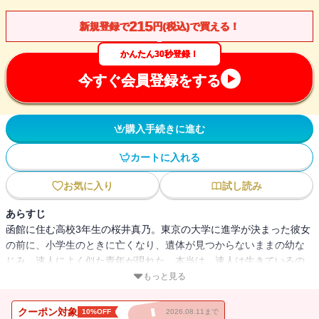
215
新規登録で
円(税込)で買える！
かんたん30秒登録！
今すぐ会員登録をする
購入手続きに進む
カートに入れる
お気に入り
試し読み
あらすじ
函館に住む高校3年生の桜井真乃。東京の大学に進学が決まった彼女
の前に、小学生のときに亡くなり、遺体が見つからないままの幼な
じみ、速人によく似た青年が現れた。本当は、速人は生きているの
かもしれない。かすかな希望を胸に、速人の死にまつわる事件を調
もっと見る
べ始めた真乃だったけれど、彼女のもとに亡くなった彼のノートが
届き――！？ 美しい冬の函館を舞台に描く、切ない恋愛青春ミス
クーポン対象
10%OFF
2026.08.11まで