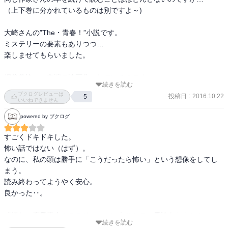
（上下巻に分かれているものは別ですよ～)

大崎さんの”The・青春！”小説です。

ミステリーの要素もありつつ…

楽しませてもらいました。

桐谷美怜さん主演で映画化されているのですね。
続きを読む
ブクログレビューは
投稿日
:
2016.10.22
5
いいねできません
powered by ブクログ
すごくドキドキした。

怖い話ではない（はず）。

なのに、私の頭は勝手に「こうだったら怖い」という想像をしてし
まう。

読み終わってようやく安心。

良かった‥。

「切ない恋愛青春ミステリー」ということで、異論ありません。

続きを読む
速人の謎にドキドキして、亮と勇麻の告白にドキドキして、もう大