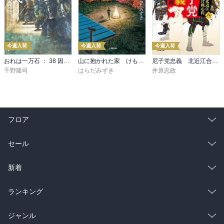
今週入荷
今週入荷
今週入荷
おれは一万石 ： 38 因縁の賊
山に抱かれた家 けもの道
尼子党忠義 北近江合戦心得〈八〉
千野隆司
はらだみずき
井原忠政
フロア
総合
コミック
セール
ラノベ
小説
総合
コミック
新着
雑誌・グラビア
ビジネス・実用
ラノベ
小説
総合
コミック
ランキング
BL・TL
雑誌・グラビア
ビジネス・実用
ラノベ
小説
総合
コミック
ジャンル