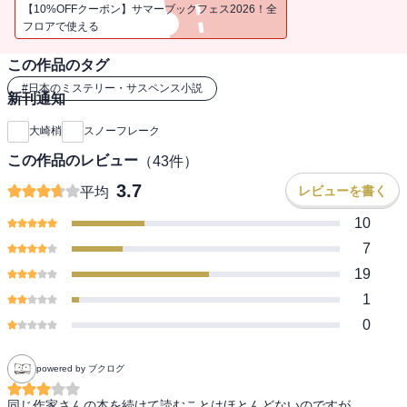
テリー。
【10%OFFクーポン】サマーブックフェス2026！全
フロアで使える
この作品のタグ
#
日本のミステリー・サスペンス小説
新刊通知
大崎梢
スノーフレーク
この作品のレビュー
（
43
件）
3.7
レビューを書く
平均
10
7
19
1
0
powered by ブクログ
同じ作家さんの本を続けて読むことはほとんどないのですが…
