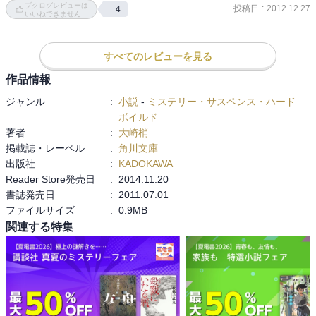
ブクログレビューは
投稿日
:
2012.12.27
4
変。

いいねできません
戸惑いながらも鮮やかに切り抜ける真乃に頭が下がる。

すべてのレビューを見る
スノーフレークという花がとても魅力的に描かれているのに全くイ
メージ出来なかった。

作品情報
花に詳しくないのがとても残念…。

ジャンル
:
小説
-
ミステリー・サスペンス・ハード
すぐに調べようと思う。
ボイルド
著者
:
大崎梢
掲載誌・レーベル
:
角川文庫
出版社
:
KADOKAWA
Reader Store発売日
:
2014.11.20
書誌発売日
:
2011.07.01
ファイルサイズ
:
0.9MB
関連する特集