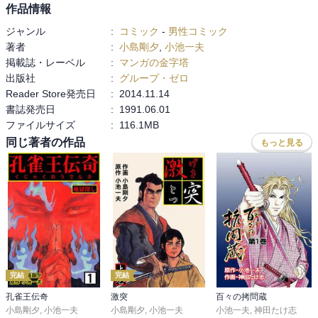
作品情報
ジャンル
:
コミック
-
男性コミック
著者
:
小島剛夕
,
小池一夫
掲載誌・レーベル
:
マンガの金字塔
出版社
:
グループ・ゼロ
Reader Store発売日
:
2014.11.14
書誌発売日
:
1991.06.01
ファイルサイズ
:
116.1MB
同じ著者の作品
もっと見る
完結
完結
孔雀王伝奇
激突
百々の拷問蔵
小島剛夕
,
小池一夫
小島剛夕
,
小池一夫
小池一夫
,
神田たけ志