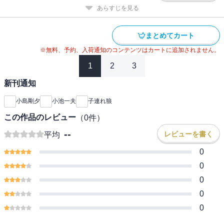
あらすじを見る
まとめてカート
※無料、予約、入荷通知のコンテンツはカートに追加されません。
1
2
3
新刊通知
小島剛夕
小池一夫
子連れ狼
この作品のレビュー
（
0
件）
--
レビューを書く
平均
0
0
0
0
0