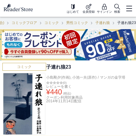
はじめて
会員登録
サインイン
検索
合)
コミックフロア
コミック
男性コミック
子連れ狼
子連れ狼23
子連れ狼23
コミック
小島剛夕(作画)
,
小池一夫(原作)
/
マンガの金字塔
(
0
)
レビューを書く
¥
440
(税込)
クーポン利用対象商品
2014年11月14日
配信