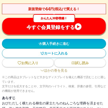
44
新規登録で
円(税込)で買える！
かんたん30秒登録！
今すぐ会員登録をする
購入手続きに進む
カートに入れる
お気に入り
試し読み
ほかの巻を見る
※この商品はタブレットなど大きなディスプレイを備えた機器で読むことに適し
ています。
文字だけを拡大することや、文字列のハイライト、検索、辞書の参照、引用など
の機能が使用できません。
あらすじ
おびただしく横たわる柳生の家士たちのねんごろな埋葬を済ませた