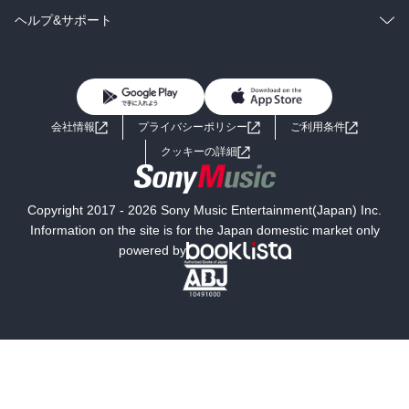
BL・TL
雑誌・グラビア
ビジネス・実用
ラノベ
小説
コミック
男性コミック
ヘルプ&サポート
BL・TL
雑誌・グラビア
ビジネス・実用
女性コミック
コミック誌
初めての方へ
ヘルプ
BL・TL
ライトノベル
男子向けラノベ
よくあるご質問
お問い合わせ
会社情報
プライバシーポリシー
ご利用条件
女子向けラノベ
小説
利用規約
クッキーの詳細
国内小説
海外小説
Copyright 2017 - 2026 Sony Music Entertainment(Japan) Inc.
ミステリー
SF
Information on the site is for the Japan domestic market only
powered by
歴史・時代小説
文学
雑誌
グラビア写真集
ボーイズラブ
ティーンズラブ
人文・思想・歴史
社会・政治・法律