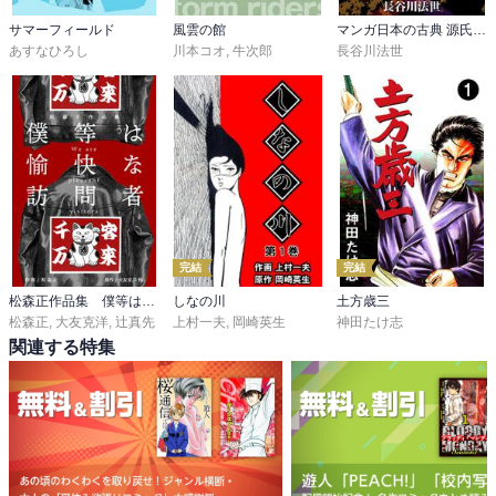
サマーフィールド
風雲の館
マンガ日本の古典 源氏物語
あすなひろし
川本コオ
,
牛次郎
長谷川法世
完結
完結
松森正作品集 僕等は愉快な訪問者
しなの川
土方歳三
松森正
,
大友克洋
,
辻真先
上村一夫
,
岡崎英生
神田たけ志
関連する特集