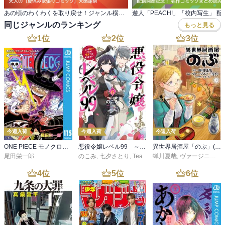
あの頃のわくわくを取り戻せ！ジャンル横断・ 大人の「夏休み欲張りコミック」大感謝祭
同じジャンルのランキング
もっと見る
1
位
2
位
3
位
今週入荷
今週入荷
今週入荷
ONE PIECE モノクロ版 115
悪役令嬢レベル99 ～私は裏ボスですが魔王ではありません～ その６
異世界居酒屋「のぶ」(22)
尾田栄一郎
のこみ
,
七夕さとり
,
Tea
蝉川夏哉
,
ヴァージニア二等兵
4
位
5
位
6
位