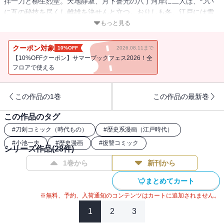
拝一刀と柳生烈堂。天地静寂、月下蒼光の八丁河岸に二人は、つい
に互の秘技を尽くし雌雄を決せんと立つ。おりしも冬、江戸には雪
が降りつつあった・・・・・・。
もっと見る
クーポン対象
10%OFF
2026.08.11まで
【10%OFFクーポン】サマーブックフェス2026！全
フロアで使える
この作品の1巻
この作品の最新巻
この作品のタグ
#
刀剣コミック（時代もの）
#
歴史系漫画（江戸時代）
#
小池一夫
#
歴史漫画
#
復讐コミック
シリーズ作品(
28
件)
1巻から
新刊から
まとめてカート
※無料、予約、入荷通知のコンテンツはカートに追加されません。
1
2
3