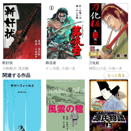
完結
斬奸状
葬流者
刀化粧
小島剛夕
,
滝沢解
ケン月影
,
小池一夫
神田たけ志
,
小池一夫
関連する作品
もっと見る