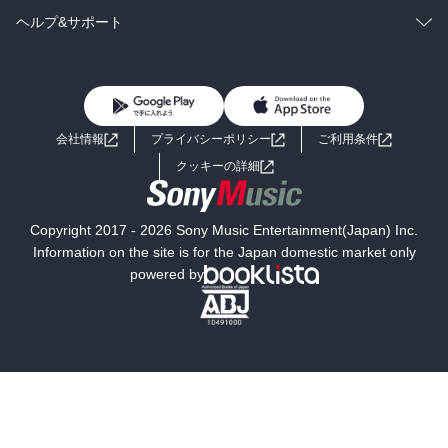
BL・TL
雑誌・グラビア
ビジネス・実用
ラノベ
小説
コミック
男性コミック
ヘルプ&サポート
BL・TL
雑誌・グラビア
ビジネス・実用
女性コミック
コミック誌
初めての方へ
ヘルプ
BL・TL
ライトノベル
男子向けラノベ
よくあるご質問
お問い合わせ
会社情報
プライバシーポリシー
ご利用条件
女子向けラノベ
小説
利用規約
クッキーの詳細
国内小説
海外小説
Copyright 2017 - 2026 Sony Music Entertainment(Japan) Inc.
ミステリー
SF
Information on the site is for the Japan domestic market only
powered by
歴史・時代小説
文学
雑誌
グラビア写真集
ボーイズラブ
ティーンズラブ
人文・思想・歴史
社会・政治・法律