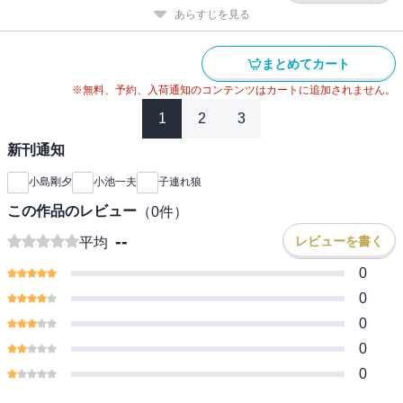
あらすじを見る
まとめてカート
※無料、予約、入荷通知のコンテンツはカートに追加されません。
1
2
3
新刊通知
小島剛夕
小池一夫
子連れ狼
この作品のレビュー
（
0
件）
--
レビューを書く
平均
0
0
0
0
0