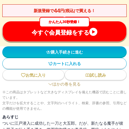
44
新規登録で
円(税込)で買える！
かんたん30秒登録！
今すぐ会員登録をする
購入手続きに進む
カートに入れる
お気に入り
試し読み
ほかの巻を見る
※この商品はタブレットなど大きなディスプレイを備えた機器で読むことに適し
ています。
文字だけを拡大することや、文字列のハイライト、検索、辞書の参照、引用など
の機能が使用できません。
あらすじ
ついに江戸潜入に成功した一刀と大五郎。だが、新たなる魔手が彼