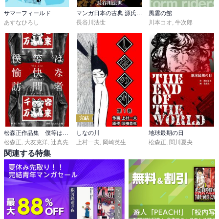
サマーフィールド
マンガ日本の古典 源氏物語
風雲の館
あすなひろし
長谷川法世
川本コオ
,
牛次郎
完結
松森正作品集 僕等は愉快な訪問者
しなの川
地球最期の日
松森正
,
大友克洋
,
辻真先
上村一夫
,
岡崎英生
松森正
,
関川夏央
関連する特集