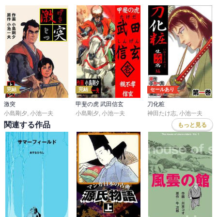
完結
完結
セールあり
激突
甲斐の虎 武田信玄
刀化粧
小島剛夕
,
小池一夫
小島剛夕
,
小池一夫
神田たけ志
,
小池一夫
関連する作品
もっと見る