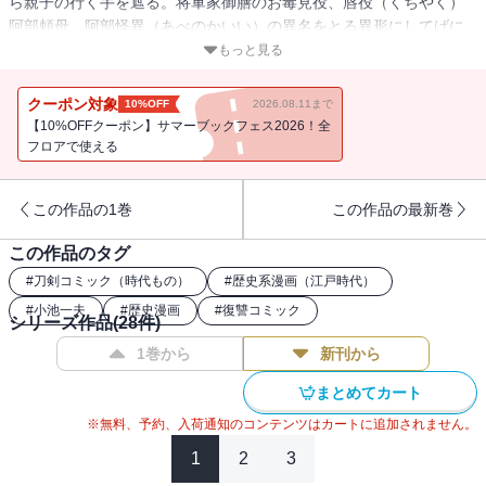
ら親子の行く手を遮る。将軍家御膳のお毒見役、唇役（くちやく）
阿部頼母。阿部怪異（あべのかいい）の異名をとる異形にしてげに
恐ろしき毒を駆使する男の卑劣な技に、狼親子の悲願は成し得るの
もっと見る
か！？
クーポン対象
10%OFF
2026.08.11まで
【10%OFFクーポン】サマーブックフェス2026！全
フロアで使える
この作品の1巻
この作品の最新巻
この作品のタグ
#
刀剣コミック（時代もの）
#
歴史系漫画（江戸時代）
#
小池一夫
#
歴史漫画
#
復讐コミック
シリーズ作品(
28
件)
1巻から
新刊から
まとめてカート
※無料、予約、入荷通知のコンテンツはカートに追加されません。
1
2
3