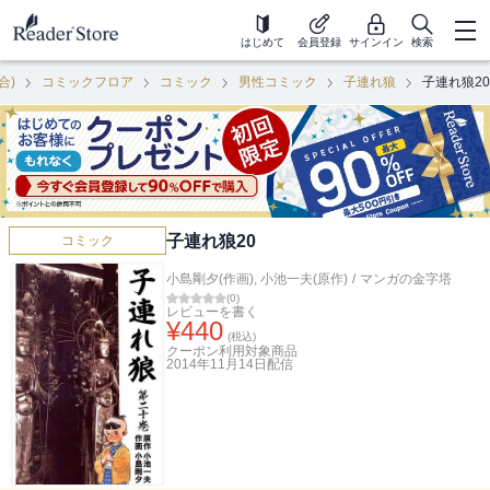
はじめて
会員登録
サインイン
検索
合)
コミックフロア
コミック
男性コミック
子連れ狼
子連れ狼20
子連れ狼20
コミック
小島剛夕(作画)
,
小池一夫(原作)
/
マンガの金字塔
(
0
)
レビューを書く
¥
440
(税込)
クーポン利用対象商品
2014年11月14日
配信