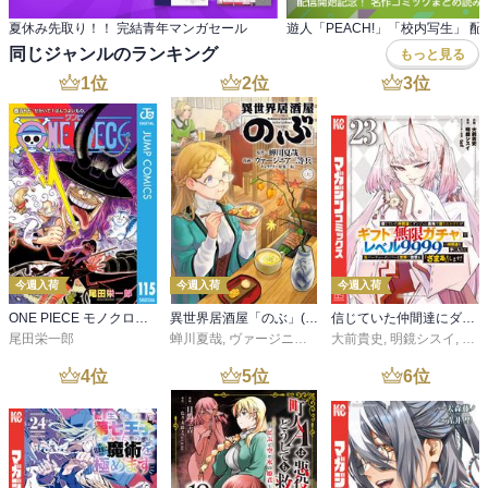
夏休み先取り！！ 完結青年マンガセール
同じジャンルのランキング
もっと見る
1
位
2
位
3
位
今週入荷
今週入荷
今週入荷
ONE PIECE モノクロ版 115
異世界居酒屋「のぶ」(22)
信じていた仲間達にダンジョン奥地で殺されかけたがギフト『無限ガチャ』でレベル９９９９の仲間達を手に入れて元パーティーメンバーと世界に復讐＆『ざまぁ！』します！（２３）
尾田栄一郎
蝉川夏哉
,
ヴァージニア二等兵
大前貴史
,
転
,
明鏡シスイ
,
ｔｅ
4
位
5
位
6
位