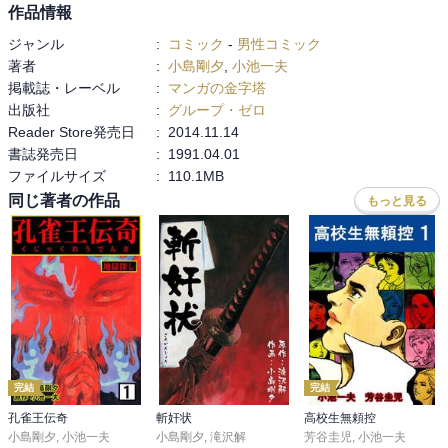
作品情報
ジャンル
:
コミック
-
男性コミック
著者
:
小島剛夕
,
小池一夫
掲載誌・レーベル
:
マンガの金字塔
出版社
:
グループ・ゼロ
Reader Store発売日
:
2014.11.14
書誌発売日
:
1991.04.01
ファイルサイズ
:
110.1MB
同じ著者の作品
もっと見る
完結
完結
孔雀王伝奇
斬奸状
高校生無頼控
小島剛夕
,
小池一夫
小島剛夕
,
滝沢解
芳谷圭児
,
小池一夫