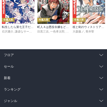
今週入荷
今週入荷
今週入荷
転生したら第七王子だったので、気ままに魔術を極めます（２４）
町人Ａは悪役令嬢をどうしても救いたい ～どぶと空と氷の姫君～１０【電子書店共通特典イラスト付】
杖と剣のウィストリア（１６）
石沢庸介
,
謙虚なサークル
,
メル。
目黒三吉
,
一色孝太郎
,
Parum
大森藤ノ
,
青井聖
フロア
総合
コミック
セール
ラノベ
小説
総合
コミック
新着
雑誌・グラビア
ビジネス・実用
ラノベ
小説
総合
コミック
ランキング
BL・TL
雑誌・グラビア
ビジネス・実用
ラノベ
小説
総合
コミック
ジャンル