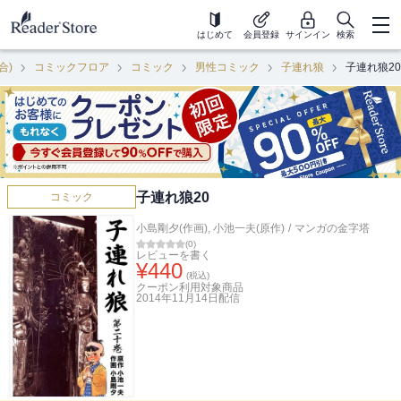
はじめて
会員登録
サインイン
検索
合)
コミックフロア
コミック
男性コミック
子連れ狼
子連れ狼20
子連れ狼20
コミック
小島剛夕(作画)
,
小池一夫(原作)
/
マンガの金字塔
(
0
)
レビューを書く
¥
440
(税込)
クーポン利用対象商品
2014年11月14日
配信