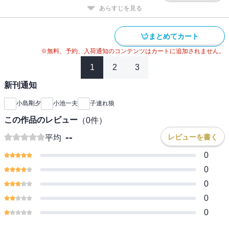
あらすじを見る
まとめてカート
※無料、予約、入荷通知のコンテンツはカートに追加されません。
1
2
3
新刊通知
小島剛夕
小池一夫
子連れ狼
この作品のレビュー
（
0
件）
--
レビューを書く
平均
0
0
0
0
0