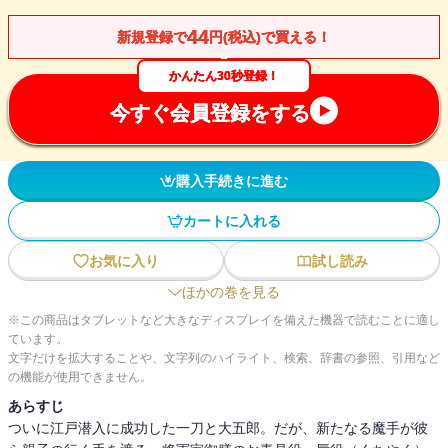
44
新規登録で
円(税込)で買える！
かんたん30秒登録！
今すぐ会員登録をする
購入手続きに進む
カートに入れる
お気に入り
試し読み
ほかの巻を見る
※この商品はタブレットなど大きなディスプレイを備えた機器で読むことに適し
ています。
文字だけを拡大することや、文字列のハイライト、検索、辞書の参照、引用など
の機能が使用できません。
あらすじ
ついに江戸潜入に成功した一刀と大五郎。だが、新たなる魔手が彼