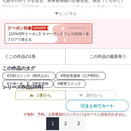
ら親子の行く手を遮る。将軍家御膳のお毒見役、唇役（くちやく）
阿部頼母。阿部怪異（あべのかいい）の異名をとる異形にしてげに
恐ろしき毒を駆使する男の卑劣な技に、狼親子の悲願は成し得るの
もっと見る
か！？
クーポン対象
10%OFF
2026.08.11まで
【10%OFFクーポン】サマーブックフェス2026！全
フロアで使える
この作品の1巻
この作品の最新巻
この作品のタグ
#
刀剣コミック（時代もの）
#
歴史系漫画（江戸時代）
#
小池一夫
#
歴史漫画
#
復讐コミック
シリーズ作品(
28
件)
1巻から
新刊から
まとめてカート
※無料、予約、入荷通知のコンテンツはカートに追加されません。
1
2
3