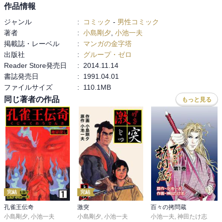
作品情報
ジャンル
:
コミック
-
男性コミック
著者
:
小島剛夕
,
小池一夫
掲載誌・レーベル
:
マンガの金字塔
出版社
:
グループ・ゼロ
Reader Store発売日
:
2014.11.14
書誌発売日
:
1991.04.01
ファイルサイズ
:
110.1MB
同じ著者の作品
もっと見る
完結
完結
孔雀王伝奇
激突
百々の拷問蔵
小島剛夕
,
小池一夫
小島剛夕
,
小池一夫
小池一夫
,
神田たけ志