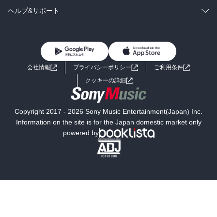
BL・TL
雑誌・グラビア
ビジネス・実用
ラノベ
小説
コミック
男性コミック
ヘルプ&サポート
BL・TL
雑誌・グラビア
ビジネス・実用
女性コミック
コミック誌
初めての方へ
ヘルプ
BL・TL
ライトノベル
男子向けラノベ
よくあるご質問
お問い合わせ
会社情報
プライバシーポリシー
ご利用条件
女子向けラノベ
小説
利用規約
クッキーの詳細
国内小説
海外小説
Copyright 2017 - 2026 Sony Music Entertainment(Japan) Inc.
ミステリー
SF
Information on the site is for the Japan domestic market only
powered by
歴史・時代小説
文学
雑誌
グラビア写真集
ボーイズラブ
ティーンズラブ
人文・思想・歴史
社会・政治・法律