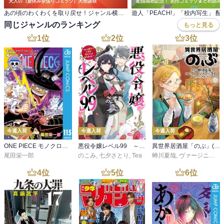
あの頃のわくわくを取り戻せ！ジャンル横断・ 大人の「夏休み欲張りコミック」大感謝祭
同じジャンルのランキング
もっと見る
1
位
2
位
3
位
今週入荷
今週入荷
今週入荷
ONE PIECE モノクロ版 115
悪役令嬢レベル99 ～私は裏ボスですが魔王ではありません～ その６
異世界居酒屋「のぶ」(22)
尾田栄一郎
のこみ
,
七夕さとり
,
Tea
蝉川夏哉
,
ヴァージニア二等兵
4
位
5
位
6
位