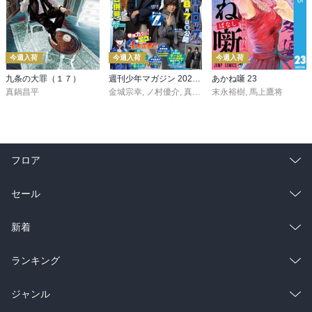
今週入荷
今週入荷
今週入荷
九条の大罪（１７）
週刊少年マガジン 2026年36・37号[2026年8月5日発売]
あかね噺 23
真鍋昌平
金城宗幸
,
ノ村優介
,
真島ヒロ
末永裕樹
,
宮島礼吏
,
馬上鷹将
,
新川直司
,
久
フロア
総合
コミック
セール
ラノベ
小説
総合
コミック
新着
雑誌・グラビア
ビジネス・実用
ラノベ
小説
総合
コミック
ランキング
BL・TL
雑誌・グラビア
ビジネス・実用
ラノベ
小説
総合
コミック
ジャンル