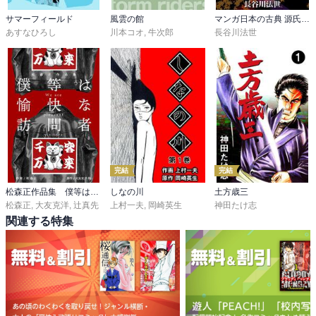
サマーフィールド
風雲の館
マンガ日本の古典 源氏物語
あすなひろし
川本コオ
,
牛次郎
長谷川法世
完結
完結
松森正作品集 僕等は愉快な訪問者
しなの川
土方歳三
松森正
,
大友克洋
,
辻真先
上村一夫
,
岡崎英生
神田たけ志
関連する特集