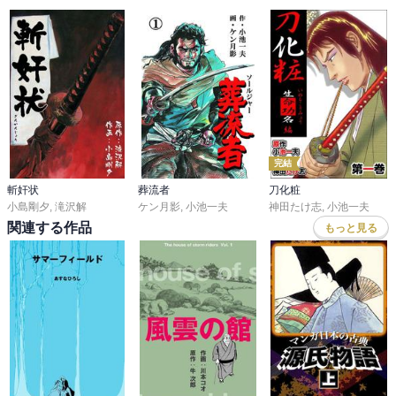
完結
斬奸状
葬流者
刀化粧
小島剛夕
,
滝沢解
ケン月影
,
小池一夫
神田たけ志
,
小池一夫
関連する作品
もっと見る