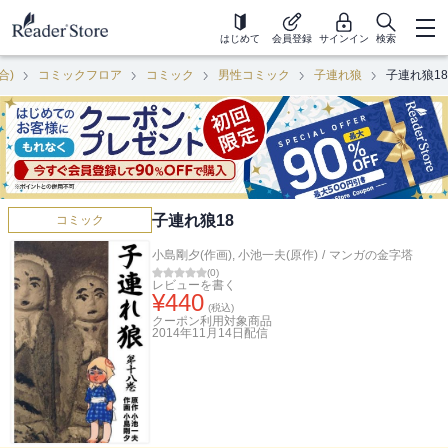
はじめて
会員登録
サインイン
検索
合)
コミックフロア
コミック
男性コミック
子連れ狼
子連れ狼18
子連れ狼18
コミック
小島剛夕(作画)
,
小池一夫(原作)
/
マンガの金字塔
(
0
)
レビューを書く
¥
440
(税込)
クーポン利用対象商品
2014年11月14日
配信