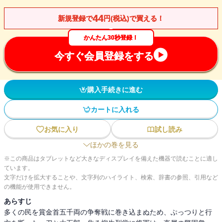
44
新規登録で
円(税込)で買える！
かんたん30秒登録！
今すぐ会員登録をする
購入手続きに進む
カートに入れる
お気に入り
試し読み
ほかの巻を見る
※この商品はタブレットなど大きなディスプレイを備えた機器で読むことに適し
ています。
文字だけを拡大することや、文字列のハイライト、検索、辞書の参照、引用など
の機能が使用できません。
あらすじ
多くの民を賞金首五千両の争奪戦に巻き込まぬため、ぷっつりと行