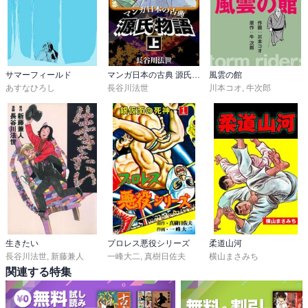
サマーフィールド
マンガ日本の古典 源氏物語
風雲の館
あすなひろし
長谷川法世
川本コオ
,
牛次郎
生きたい
プロレス悪役シリーズ
柔道山河
長谷川法世
,
新藤兼人
一峰大二
,
真樹日佐夫
横山まさみち
関連する特集