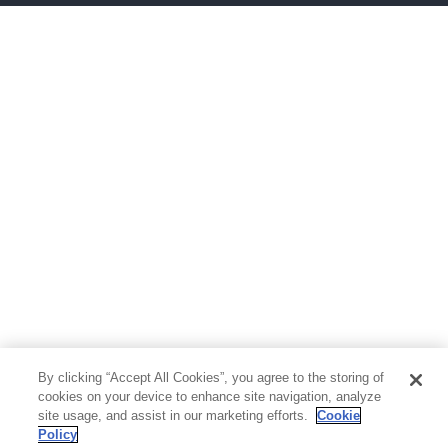
ボーイズラブ
ティーンズラブ
人文・思想・歴史
社会・政治・法律
ビジネス・経済
サイエンス・テクノロジー
コンピュータ・情報
くらし・家庭
料理・酒
ファッション・美容・ダイエット
ホビー&カルチャー
スポーツ・アウトドア
地図・ガイド
エンターテイメント
芸術・アート
映画・音楽・演劇
By clicking “Accept All Cookies”, you agree to the storing of
写真集
教養
cookies on your device to enhance site navigation, analyze
site usage, and assist in our marketing efforts.
Cookie
Policy
医学・福祉
教育・語学・参考書