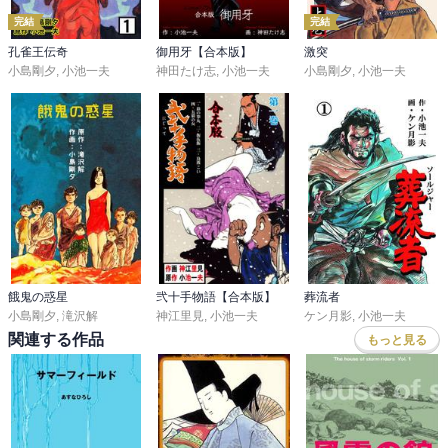
完結
完結
孔雀王伝奇
御用牙【合本版】
激突
小島剛夕
,
小池一夫
神田たけ志
,
小池一夫
小島剛夕
,
小池一夫
餓鬼の惑星
弐十手物語【合本版】
葬流者
小島剛夕
,
滝沢解
神江里見
,
小池一夫
ケン月影
,
小池一夫
関連する作品
もっと見る