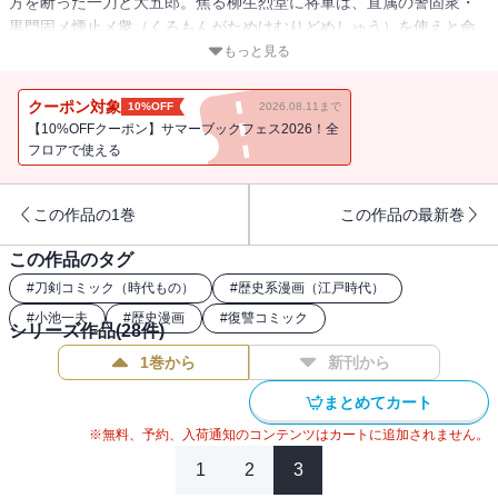
方を断った一刀と大五郎。焦る柳生烈堂に将軍は、直属の警固衆・
黒門固メ煙止メ衆（くろもんがためけむりどめしゅう）を使えと命
じる。身分は足軽なれど、手練の技には凄まじいものがあった！
もっと見る
クーポン対象
10%OFF
2026.08.11まで
【10%OFFクーポン】サマーブックフェス2026！全
フロアで使える
この作品の1巻
この作品の最新巻
この作品のタグ
#
刀剣コミック（時代もの）
#
歴史系漫画（江戸時代）
#
小池一夫
#
歴史漫画
#
復讐コミック
シリーズ作品(
28
件)
1巻から
新刊から
まとめてカート
※無料、予約、入荷通知のコンテンツはカートに追加されません。
1
2
3