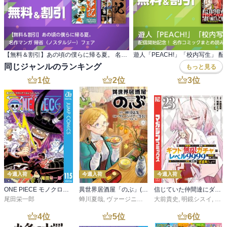
【無料＆割引】あの頃の僕らに帰る夏。 名作マンガ 帰省（ノスタルジー）フェア
同じジャンルのランキング
もっと見る
1
位
2
位
3
位
今週入荷
今週入荷
今週入荷
ONE PIECE モノクロ版 115
異世界居酒屋「のぶ」(22)
信じていた仲間達にダンジョン奥地で殺されかけたがギフト『無限ガチャ』でレベル９９９９の仲間達を手に入れて元パーティーメンバーと世界に復讐＆『ざまぁ！』します！（２３）
尾田栄一郎
蝉川夏哉
,
ヴァージニア二等兵
大前貴史
,
転
,
明鏡シスイ
,
ｔｅ
4
位
5
位
6
位