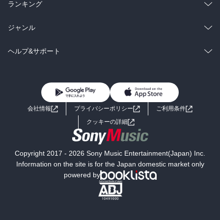
雑誌・グラビア
ビジネス・実用
ラノベ
小説
総合
コミック
ランキング
BL・TL
雑誌・グラビア
ビジネス・実用
ラノベ
小説
総合
コミック
ジャンル
BL・TL
雑誌・グラビア
ビジネス・実用
ラノベ
小説
コミック
男性コミック
ヘルプ&サポート
BL・TL
雑誌・グラビア
ビジネス・実用
女性コミック
コミック誌
初めての方へ
ヘルプ
BL・TL
ライトノベル
男子向けラノベ
よくあるご質問
お問い合わせ
会社情報
プライバシーポリシー
ご利用条件
女子向けラノベ
小説
利用規約
クッキーの詳細
国内小説
海外小説
Copyright 2017 - 2026 Sony Music Entertainment(Japan) Inc.
ミステリー
SF
Information on the site is for the Japan domestic market only
powered by
歴史・時代小説
文学
雑誌
グラビア写真集