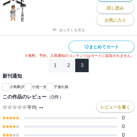
試し読み
お気に入り
あらすじを見る
まとめてカート
※無料、予約、入荷通知のコンテンツはカートに追加されません。
1
2
3
新刊通知
小島剛夕
小池一夫
子連れ狼
この作品のレビュー
（
0
件）
--
レビューを書く
平均
0
0
0