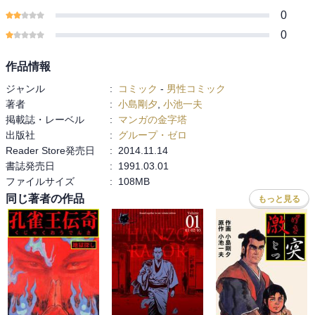
0
0
作品情報
ジャンル
:
コミック
-
男性コミック
著者
:
小島剛夕
,
小池一夫
掲載誌・レーベル
:
マンガの金字塔
出版社
:
グループ・ゼロ
Reader Store発売日
:
2014.11.14
書誌発売日
:
1991.03.01
ファイルサイズ
:
108MB
同じ著者の作品
もっと見る