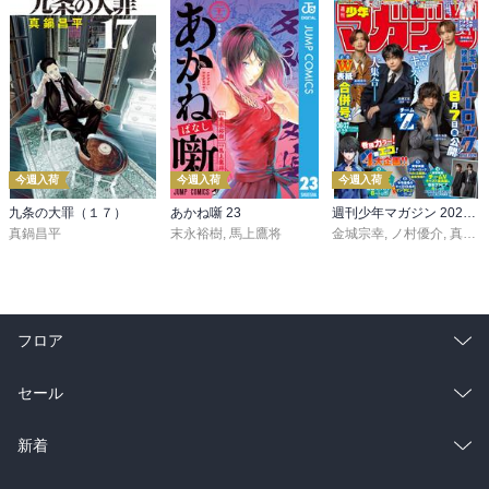
今週入荷
今週入荷
今週入荷
九条の大罪（１７）
あかね噺 23
週刊少年マガジン 2026年36・37号[2026年8月5日発売]
真鍋昌平
末永裕樹
,
馬上鷹将
金城宗幸
,
ノ村優介
,
真島ヒロ
フロア
総合
コミック
セール
ラノベ
小説
総合
コミック
新着