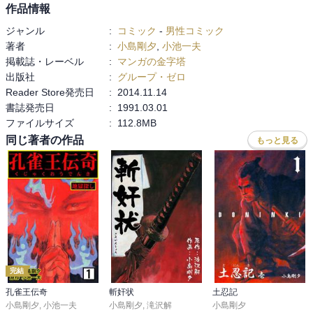
作品情報
ジャンル
:
コミック
-
男性コミック
著者
:
小島剛夕
,
小池一夫
掲載誌・レーベル
:
マンガの金字塔
出版社
:
グループ・ゼロ
Reader Store発売日
:
2014.11.14
書誌発売日
:
1991.03.01
ファイルサイズ
:
112.8MB
同じ著者の作品
もっと見る
完結
孔雀王伝奇
斬奸状
土忍記
小島剛夕
,
小池一夫
小島剛夕
,
滝沢解
小島剛夕