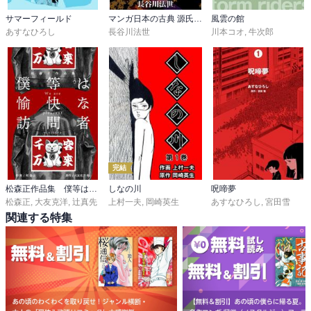
サマーフィールド
マンガ日本の古典 源氏物語
風雲の館
あすなひろし
長谷川法世
川本コオ
,
牛次郎
完結
松森正作品集 僕等は愉快な訪問者
しなの川
呪啼夢
松森正
,
大友克洋
,
辻真先
上村一夫
,
岡崎英生
あすなひろし
,
宮田雪
関連する特集