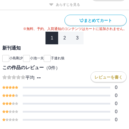
あらすじを見る
まとめてカート
※無料、予約、入荷通知のコンテンツはカートに追加されません。
1
2
3
新刊通知
小島剛夕
小池一夫
子連れ狼
この作品のレビュー
（
0
件）
--
レビューを書く
平均
0
0
0
0
0