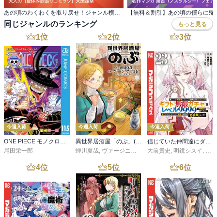
あの頃のわくわくを取り戻せ！ジャンル横断・ 大人の「夏休み欲張りコミック」大感謝祭
同じジャンルのランキング
もっと見る
1
位
2
位
3
位
今週入荷
今週入荷
今週入荷
ONE PIECE モノクロ版 115
異世界居酒屋「のぶ」(22)
信じていた仲間達にダンジョン奥地で殺されかけたがギフト『無限ガチャ』でレベル９９９９の仲間達を手に入れて元パーティーメンバーと世界に復讐＆『ざまぁ！』します！（２３）
尾田栄一郎
蝉川夏哉
,
ヴァージニア二等兵
大前貴史
,
転
,
明鏡シスイ
,
ｔｅ
4
位
5
位
6
位