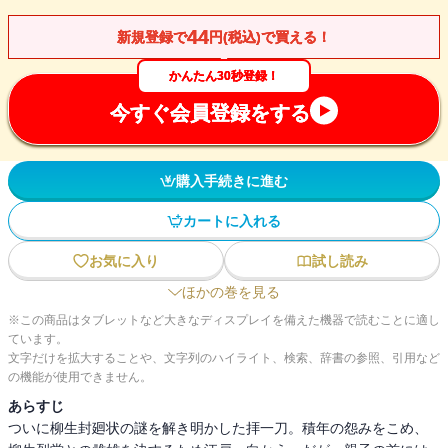
44
新規登録で
円(税込)で買える！
かんたん30秒登録！
今すぐ会員登録をする
購入手続きに進む
カートに入れる
お気に入り
試し読み
ほかの巻を見る
※この商品はタブレットなど大きなディスプレイを備えた機器で読むことに適し
ています。
文字だけを拡大することや、文字列のハイライト、検索、辞書の参照、引用など
の機能が使用できません。
あらすじ
ついに柳生封廻状の謎を解き明かした拝一刀。積年の怨みをこめ、