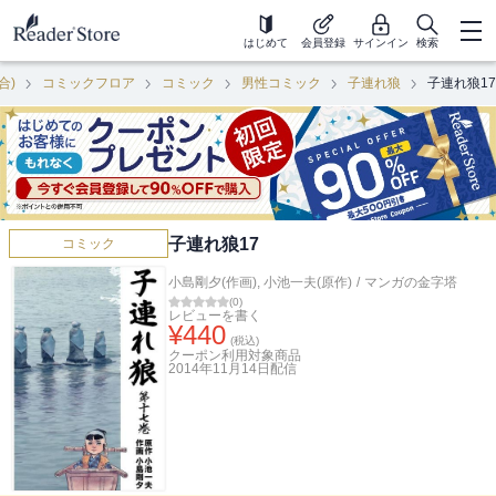
はじめて
会員登録
サインイン
検索
合)
コミックフロア
コミック
男性コミック
子連れ狼
子連れ狼17
子連れ狼17
コミック
小島剛夕(作画)
,
小池一夫(原作)
/
マンガの金字塔
(
0
)
レビューを書く
¥
440
(税込)
クーポン利用対象商品
2014年11月14日
配信