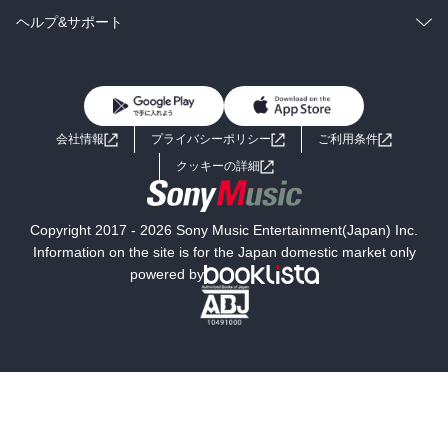
BL・TL
雑誌・グラビア
ビジネス・実用
ラノベ
小説
コミック
男性コミック
ヘルプ&サポート
BL・TL
雑誌・グラビア
ビジネス・実用
女性コミック
コミック誌
初めての方へ
ヘルプ
BL・TL
ライトノベル
男子向けラノベ
よくあるご質問
お問い合わせ
会社情報
プライバシーポリシー
ご利用条件
女子向けラノベ
小説
利用規約
クッキーの詳細
国内小説
海外小説
Copyright 2017 - 2026 Sony Music Entertainment(Japan) Inc.
ミステリー
SF
Information on the site is for the Japan domestic market only
powered by
歴史・時代小説
文学
雑誌
グラビア写真集
ボーイズラブ
ティーンズラブ
人文・思想・歴史
社会・政治・法律