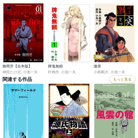
完結
御用牙【合本版】
牌鬼無頼
激突
神田たけ志
,
小池一夫
叶精作
,
小池一夫
小島剛夕
,
小池一夫
関連する作品
もっと見る