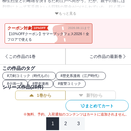
柳生烈堂との雌雄を決するため江戸へ向かう。だが、親子の首には
烈堂によって五千両という巨額の賞金がつけられていた。行く手に
は、賞金目当ての賞金稼ぎばかりでなく農民や町人たちも待ちかま
もっと見る
えていた。危うし、子連れ狼！
クーポン対象
10%OFF
2026.08.11まで
【10%OFFクーポン】サマーブックフェス2026！全
フロアで使える
この作品の1巻
この作品の最新巻
この作品のタグ
#
刀剣コミック（時代もの）
#
歴史系漫画（江戸時代）
#
小池一夫
#
歴史漫画
#
復讐コミック
シリーズ作品(
28
件)
1巻から
新刊から
まとめてカート
※無料、予約、入荷通知のコンテンツはカートに追加されません。
1
2
3