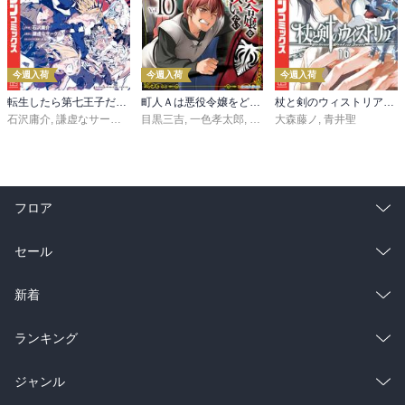
今週入荷
今週入荷
今週入荷
転生したら第七王子だったので、気ままに魔術を極めます（２４）
町人Ａは悪役令嬢をどうしても救いたい ～どぶと空と氷の姫君～１０【電子書店共通特典イラスト付】
杖と剣のウィストリア（１６）
石沢庸介
,
謙虚なサークル
,
メル。
目黒三吉
,
一色孝太郎
,
Parum
大森藤ノ
,
青井聖
フロア
総合
コミック
セール
ラノベ
小説
総合
コミック
新着
雑誌・グラビア
ビジネス・実用
ラノベ
小説
総合
コミック
ランキング
BL・TL
雑誌・グラビア
ビジネス・実用
ラノベ
小説
総合
コミック
ジャンル