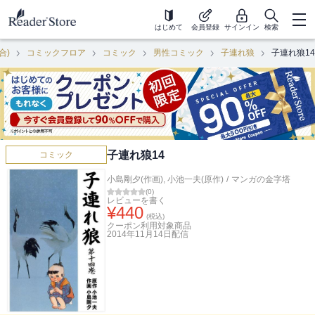
はじめて
会員登録
サインイン
検索
合)
コミックフロア
コミック
男性コミック
子連れ狼
子連れ狼14
子連れ狼14
コミック
小島剛夕(作画)
,
小池一夫(原作)
/
マンガの金字塔
(
0
)
レビューを書く
¥
440
(税込)
クーポン利用対象商品
2014年11月14日
配信