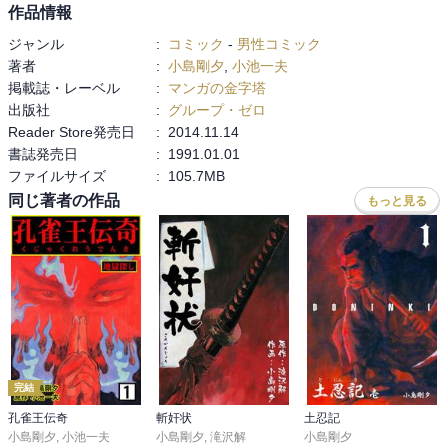
作品情報
ジャンル
:
コミック
-
男性コミック
著者
:
小島剛夕
,
小池一夫
掲載誌・レーベル
:
マンガの金字塔
出版社
:
グループ・ゼロ
Reader Store発売日
:
2014.11.14
書誌発売日
:
1991.01.01
ファイルサイズ
:
105.7MB
同じ著者の作品
もっと見る
完結
孔雀王伝奇
斬奸状
土忍記
小島剛夕
,
小池一夫
小島剛夕
,
滝沢解
小島剛夕