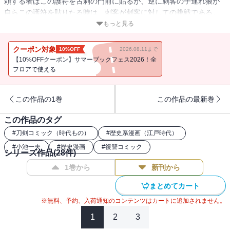
頼する者はこの護符を古刹の門前に貼るが、逆に刺客の子連れ狼が
自らこの護符を貼りたる時は、刺客が刺客に対しての挑戦である。
面頬を付けた新たな刺客とは！？収録作「筑紫路」ほか「芋の約
もっと見る
束」「女城」「袖志の女」の全4話を収録。
クーポン対象
10%OFF
2026.08.11まで
【10%OFFクーポン】サマーブックフェス2026！全
フロアで使える
この作品の1巻
この作品の最新巻
この作品のタグ
#
刀剣コミック（時代もの）
#
歴史系漫画（江戸時代）
#
小池一夫
#
歴史漫画
#
復讐コミック
シリーズ作品(
28
件)
1巻から
新刊から
まとめてカート
※無料、予約、入荷通知のコンテンツはカートに追加されません。
1
2
3