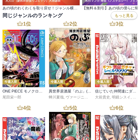
あの頃のわくわくを取り戻せ！ジャンル横断・ 大人の「夏休み欲張りコミック」大感謝祭
同じジャンルのランキング
もっと見る
1
位
2
位
3
位
今週入荷
今週入荷
今週入荷
ONE PIECE モノクロ版 115
異世界居酒屋「のぶ」(22)
信じていた仲間達にダンジョン奥地で殺されかけたがギフト『無限ガチャ』でレベル９９９９の仲間達を手に入れて元パーティーメンバーと世界に復讐＆『ざまぁ！』します！（２３）
尾田栄一郎
蝉川夏哉
,
ヴァージニア二等兵
大前貴史
,
転
,
明鏡シスイ
,
ｔｅ
4
位
5
位
6
位