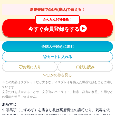
44
新規登録で
円(税込)で買える！
かんたん30秒登録！
今すぐ会員登録をする
購入手続きに進む
カートに入れる
お気に入り
試し読み
ほかの巻を見る
※この商品はタブレットなど大きなディスプレイを備えた機器で読むことに適し
ています。
文字だけを拡大することや、文字列のハイライト、検索、辞書の参照、引用など
の機能が使用できません。
あらすじ
牛頭馬頭（ごずめず）を描きし札は冥府魔道の護符なり。刺客を依