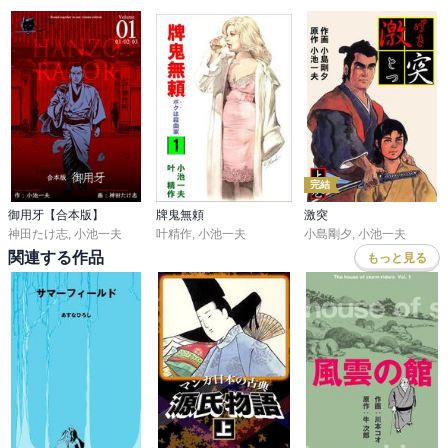
完結
御用牙【合本版】
牌鬼無頼
激突
神田たけ志
,
小池一夫
叶精作
,
小池一夫
小島剛夕
,
小池一夫
関連する作品
もっと見る