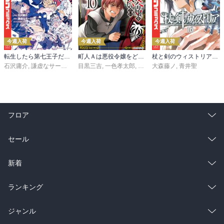
今週入荷
今週入荷
今週入荷
転生したら第七王子だったので、気ままに魔術を極めます（２４）
町人Ａは悪役令嬢をどうしても救いたい ～どぶと空と氷の姫君～１０【電子書店共通特典イラスト付】
杖と剣のウィストリア（１６）
石沢庸介
,
謙虚なサークル
,
メル。
目黒三吉
,
一色孝太郎
,
Parum
大森藤ノ
,
青井聖
フロア
総合
コミック
セール
ラノベ
小説
総合
コミック
新着
雑誌・グラビア
ビジネス・実用
ラノベ
小説
総合
コミック
ランキング
BL・TL
雑誌・グラビア
ビジネス・実用
ラノベ
小説
総合
コミック
ジャンル