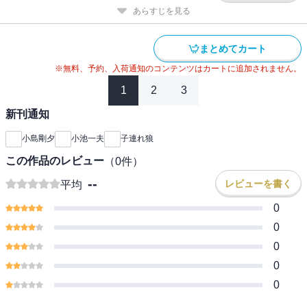
あらすじを見る
まとめてカート
※無料、予約、入荷通知のコンテンツはカートに追加されません。
1
2
3
新刊通知
小島剛夕
小池一夫
子連れ狼
この作品のレビュー
（
0
件）
--
レビューを書く
平均
0
0
0
0
0