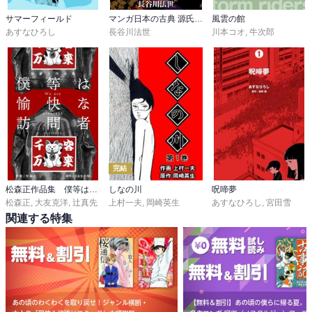
サマーフィールド
マンガ日本の古典 源氏物語
風雲の館
あすなひろし
長谷川法世
川本コオ
,
牛次郎
完結
松森正作品集 僕等は愉快な訪問者
しなの川
呪啼夢
松森正
,
大友克洋
,
辻真先
上村一夫
,
岡崎英生
あすなひろし
,
宮田雪
関連する特集