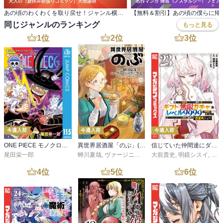
あの頃のわくわくを取り戻せ！ジャンル横断・ 大人の「夏休み欲張りコミック」大感謝祭
同じジャンルのランキング
もっと見る
1
位
2
位
3
位
今週入荷
今週入荷
今週入荷
ONE PIECE モノクロ版 115
異世界居酒屋「のぶ」(22)
信じていた仲間達にダンジョン奥地で殺されかけたがギフト『無限ガチャ』でレベル９９９９の仲間達を手に入れて元パーティーメンバーと世界に復讐＆『ざまぁ！』します！（２３）
尾田栄一郎
蝉川夏哉
,
ヴァージニア二等兵
大前貴史
,
転
,
明鏡シスイ
,
ｔｅ
4
位
5
位
6
位