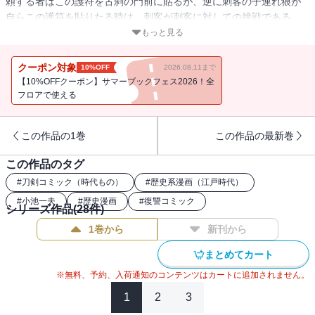
頼する者はこの護符を古刹の門前に貼るが、逆に刺客の子連れ狼が
自らこの護符を貼りたる時は、刺客が刺客に対しての挑戦である。
面頬を付けた新たな刺客とは！？収録作「筑紫路」ほか「芋の約
もっと見る
束」「女城」「袖志の女」の全4話を収録。
クーポン対象
10%OFF
2026.08.11まで
【10%OFFクーポン】サマーブックフェス2026！全
フロアで使える
この作品の1巻
この作品の最新巻
この作品のタグ
#
刀剣コミック（時代もの）
#
歴史系漫画（江戸時代）
#
小池一夫
#
歴史漫画
#
復讐コミック
シリーズ作品(
28
件)
1巻から
新刊から
まとめてカート
※無料、予約、入荷通知のコンテンツはカートに追加されません。
1
2
3