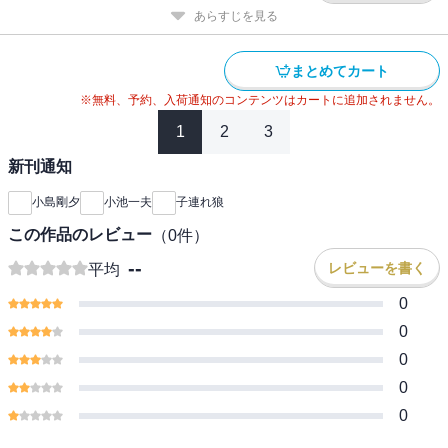
あらすじを見る
まとめてカート
※無料、予約、入荷通知のコンテンツはカートに追加されません。
1
2
3
新刊通知
小島剛夕
小池一夫
子連れ狼
この作品のレビュー
（
0
件）
--
レビューを書く
平均
0
0
0
0
0