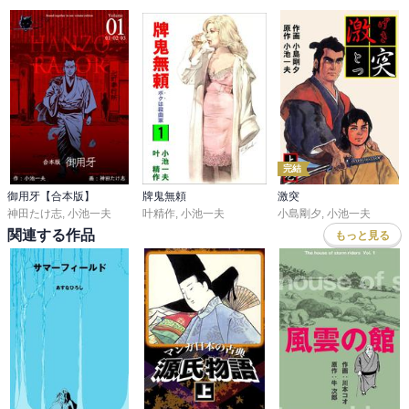
完結
御用牙【合本版】
牌鬼無頼
激突
神田たけ志
,
小池一夫
叶精作
,
小池一夫
小島剛夕
,
小池一夫
関連する作品
もっと見る