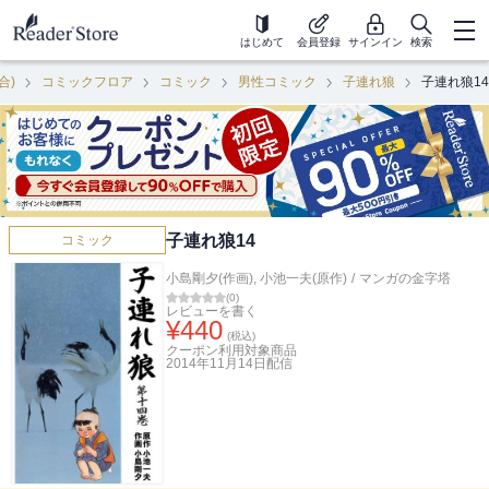
はじめて
会員登録
サインイン
検索
合)
コミックフロア
コミック
男性コミック
子連れ狼
子連れ狼14
子連れ狼14
コミック
小島剛夕(作画)
,
小池一夫(原作)
/
マンガの金字塔
(
0
)
レビューを書く
¥
440
(税込)
クーポン利用対象商品
2014年11月14日
配信