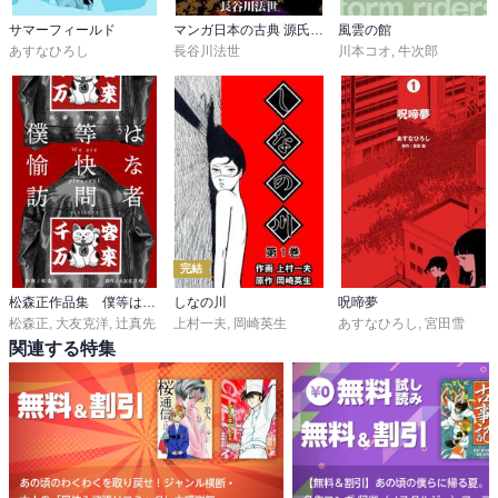
サマーフィールド
マンガ日本の古典 源氏物語
風雲の館
あすなひろし
長谷川法世
川本コオ
,
牛次郎
完結
松森正作品集 僕等は愉快な訪問者
しなの川
呪啼夢
松森正
,
大友克洋
,
辻真先
上村一夫
,
岡崎英生
あすなひろし
,
宮田雪
関連する特集