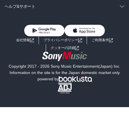
BL・TL
雑誌・グラビア
ビジネス・実用
ラノベ
小説
コミック
男性コミック
ヘルプ&サポート
BL・TL
雑誌・グラビア
ビジネス・実用
女性コミック
コミック誌
初めての方へ
ヘルプ
BL・TL
ライトノベル
男子向けラノベ
よくあるご質問
お問い合わせ
会社情報
プライバシーポリシー
ご利用条件
女子向けラノベ
小説
利用規約
クッキーの詳細
国内小説
海外小説
Copyright 2017 - 2026 Sony Music Entertainment(Japan) Inc.
ミステリー
SF
Information on the site is for the Japan domestic market only
powered by
歴史・時代小説
文学
雑誌
グラビア写真集
ボーイズラブ
ティーンズラブ
人文・思想・歴史
社会・政治・法律