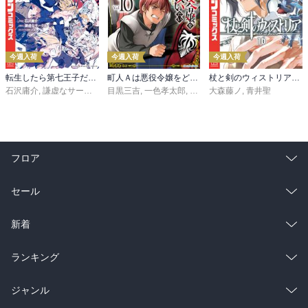
今週入荷
今週入荷
今週入荷
転生したら第七王子だったので、気ままに魔術を極めます（２４）
町人Ａは悪役令嬢をどうしても救いたい ～どぶと空と氷の姫君～１０【電子書店共通特典イラスト付】
杖と剣のウィストリア（１６）
石沢庸介
,
謙虚なサークル
,
メル。
目黒三吉
,
一色孝太郎
,
Parum
大森藤ノ
,
青井聖
フロア
総合
コミック
セール
ラノベ
小説
総合
コミック
新着
雑誌・グラビア
ビジネス・実用
ラノベ
小説
総合
コミック
ランキング
BL・TL
雑誌・グラビア
ビジネス・実用
ラノベ
小説
総合
コミック
ジャンル