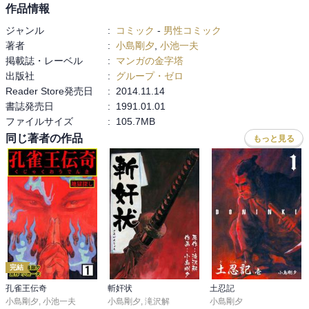
作品情報
ジャンル
:
コミック
-
男性コミック
著者
:
小島剛夕
,
小池一夫
掲載誌・レーベル
:
マンガの金字塔
出版社
:
グループ・ゼロ
Reader Store発売日
:
2014.11.14
書誌発売日
:
1991.01.01
ファイルサイズ
:
105.7MB
同じ著者の作品
もっと見る
完結
孔雀王伝奇
斬奸状
土忍記
小島剛夕
,
小池一夫
小島剛夕
,
滝沢解
小島剛夕