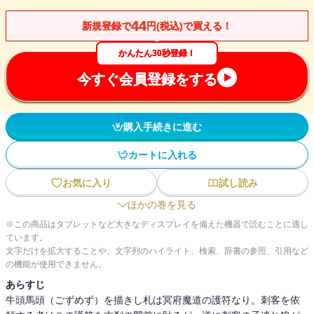
44
新規登録で
円(税込)で買える！
かんたん30秒登録！
今すぐ会員登録をする
購入手続きに進む
カートに入れる
お気に入り
試し読み
ほかの巻を見る
※この商品はタブレットなど大きなディスプレイを備えた機器で読むことに適し
ています。
文字だけを拡大することや、文字列のハイライト、検索、辞書の参照、引用など
の機能が使用できません。
あらすじ
牛頭馬頭（ごずめず）を描きし札は冥府魔道の護符なり。刺客を依