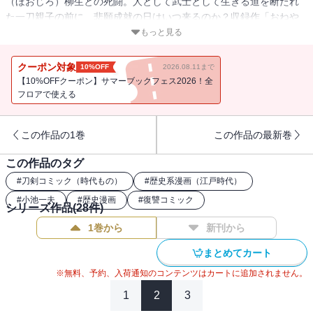
（ほおじろ）柳生との死闘。人として武士として生きる道を断たれ
た一刀親子の前に、悲願成就の日はいつ来るのか？収録作「おねや
れ大五郎」ほか「喰代柳生」「羽刺組異聞」「御七里さん」「邪鬼
もっと見る
をはらう日」の全5話を収録。
クーポン対象
10%OFF
2026.08.11まで
【10%OFFクーポン】サマーブックフェス2026！全
フロアで使える
この作品の1巻
この作品の最新巻
この作品のタグ
#
刀剣コミック（時代もの）
#
歴史系漫画（江戸時代）
#
小池一夫
#
歴史漫画
#
復讐コミック
シリーズ作品(
28
件)
1巻から
新刊から
まとめてカート
※無料、予約、入荷通知のコンテンツはカートに追加されません。
1
2
3