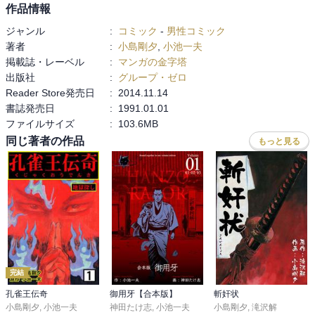
作品情報
ジャンル
:
コミック
-
男性コミック
著者
:
小島剛夕
,
小池一夫
掲載誌・レーベル
:
マンガの金字塔
出版社
:
グループ・ゼロ
Reader Store発売日
:
2014.11.14
書誌発売日
:
1991.01.01
ファイルサイズ
:
103.6MB
同じ著者の作品
もっと見る
完結
孔雀王伝奇
御用牙【合本版】
斬奸状
小島剛夕
,
小池一夫
神田たけ志
,
小池一夫
小島剛夕
,
滝沢解