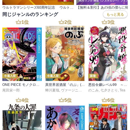
ウルトラマンシリーズ60周年記念 ウルトラ作品フェア
同じジャンルのランキング
もっと見る
1
位
2
位
3
位
今週入荷
今週入荷
新着
ONE PIECE モノクロ版 115
異世界居酒屋「のぶ」(22)
悪役令嬢レベル99 ～私は裏ボスですが魔王ではありません～ その６
尾田栄一郎
蝉川夏哉
,
ヴァージニア二等兵
のこみ
,
転
,
七夕さとり
,
Tea
4
位
5
位
6
位