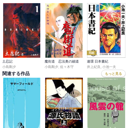
完結
土忍記
魔街道 忍法奥の細道
連環 日本書紀
小島剛夕
小島剛夕
,
佐々木守
井上紀良
,
小池一夫
関連する作品
もっと見る