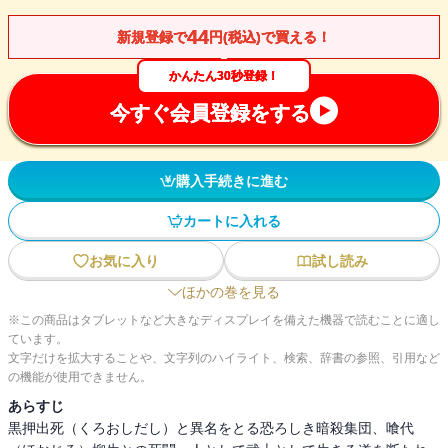
44
新規登録で
円(税込)で買える！
かんたん30秒登録！
今すぐ会員登録をする
購入手続きに進む
カートに入れる
お気に入り
試し読み
ほかの巻を見る
※この商品はタブレットなど大きなディスプレイを備えた機器で読むことに適し
ています。
文字だけを拡大することや、文字列のハイライト、検索、辞書の参照、引用など
の機能が使用できません。
あらすじ
黒押出死（くろおしだし）と異名をとる恐ろしき暗殺集団、喰代