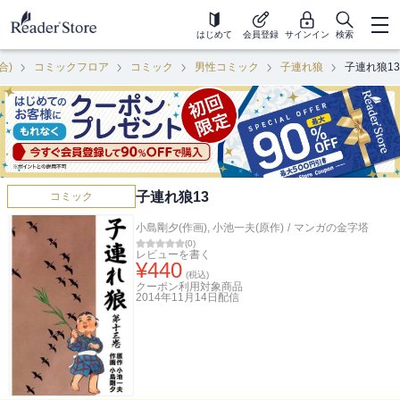
はじめて
会員登録
サインイン
検索
合)
コミックフロア
コミック
男性コミック
子連れ狼
子連れ狼13
子連れ狼13
コミック
小島剛夕(作画)
,
小池一夫(原作)
/
マンガの金字塔
(
0
)
レビューを書く
¥
440
(税込)
クーポン利用対象商品
2014年11月14日
配信