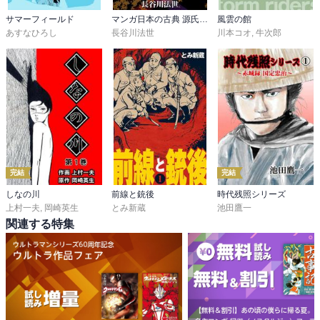
サマーフィールド
マンガ日本の古典 源氏物語
風雲の館
あすなひろし
長谷川法世
川本コオ
,
牛次郎
完結
完結
しなの川
前線と銃後
時代残照シリーズ
上村一夫
,
岡崎英生
とみ新蔵
池田鷹一
関連する特集