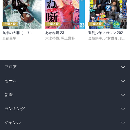
今週入荷
今週入荷
今週入荷
九条の大罪（１７）
あかね噺 23
週刊少年マガジン 2026年36・37号[2026年8月5日発売]
真鍋昌平
末永裕樹
,
馬上鷹将
金城宗幸
,
ノ村優介
,
真島ヒロ
フロア
総合
コミック
セール
ラノベ
小説
総合
コミック
新着
雑誌・グラビア
ビジネス・実用
ラノベ
小説
総合
コミック
ランキング
BL・TL
雑誌・グラビア
ビジネス・実用
ラノベ
小説
総合
コミック
ジャンル