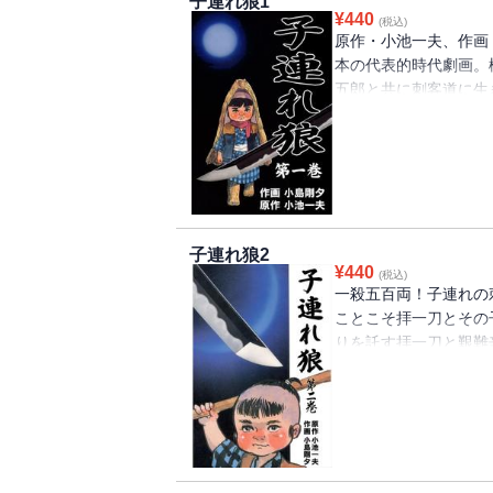
子連れ狼1
¥
440
(税込)
原作・小池一夫、作画
本の代表的時代劇画。
五郎と共に刺客道に生
拝一刀の凄絶な物語。
「漫画アクション」（
TVドラマにもなる。また
て英語版劇画が出版さ
堂々のスタート！！収
「父なればこそ子の心
子連れ狼2
東」「三途の川の乳母
¥
440
(税込)
遁甲の陣」「鳥に翼獣
一殺五百両！子連れの
ことこそ拝一刀とその
りを託す拝一刀と艱難
に結ばれた親と子が冥
き」ほか「寒到来」「
話を収録。