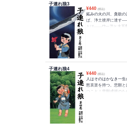
子連れ狼3
¥
440
(税込)
妬みの火の川、貪欲の
ば、浄土彼岸に達す―
とは――!?一刀と大五
長編時代劇！収録作「
道」「あんなとあねま
子連れ狼4
¥
440
(税込)
人はそのはかなき一生
怒哀楽を持つ。悲願と
つこと！悲願成就のた
る最高潮の時代ロマン
「別れ霜」「乞胸お雪