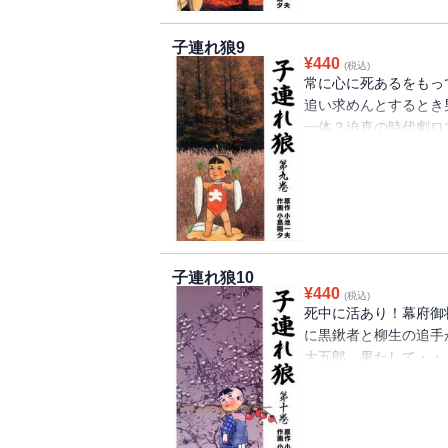
子連れ狼9
¥
440
(税込)
常に心に死あるをもっ
追い求めんとするとき
一体？迫真の時代劇ロ
「新陰流山彦」「裸虫
生封廻状」の全5話を
子連れ狼10
¥
440
(税込)
死中に活あり！幕府御
に黒鍬者と柳生の追手
大五郎。果たして・・
作「大五郎絶唱」ほか
「黄泉の護符」の全5