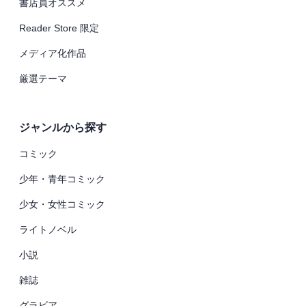
書店員オススメ
Reader Store 限定
メディア化作品
厳選テーマ
ジャンルから探す
コミック
少年・青年コミック
少女・女性コミック
ライトノベル
小説
雑誌
グラビア