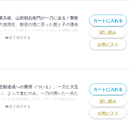
軍兵衛、山田朝右衛門が一刀に迫る！撃斬
カートに入れる
六道四生、順逆の境に至った親と子の運命
ょこう）は果たして訪れるのか？感動の時
試し読み
！収録作「首丘」ほか「道中陣」「黒南
全て表示する
」「哀燈流し」「鹿追い」の全6話を収
お気に入り
悲願達成への費用（ついえ）。一刀と大五
カートに入れる
い、よって進むのみ。一刀の用いた一兵た
にする干城殺陣とは!?一刀と大五郎の行く
試し読み
絶賛の嵐、激烈長編時代劇！！収録作「堺
全て表示する
」「干城殺陣」「一石橋」「どさ御用」の
お気に入り