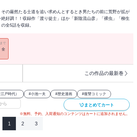
。その厳然たる士道を追い求めんとするとき男たちの前に荒野が拡が
ン絶好調！！収録作「渡り徒士」ほか「新陰流山彦」「裸虫」「柳生
の全5話を収録。
11まで
！全
この作品の最新巻
（江戸時代）
#
小池一夫
#
歴史漫画
#
復讐コミック
から
まとめてカート
※無料、予約、入荷通知のコンテンツはカートに追加されません。
1
2
3