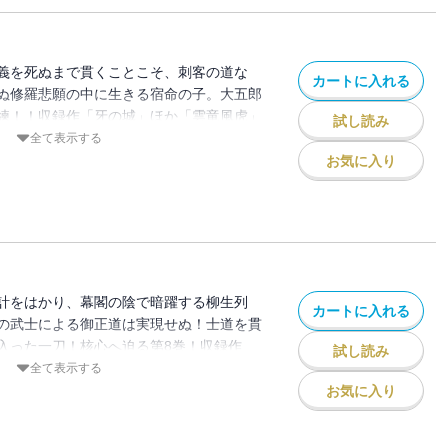
義を死ぬまで貫くことこそ、刺客の道な
カートに入れる
ぬ修羅悲願の中に生きる宿命の子。大五郎
練！！収録作「牙の城」ほか「雲竜風虎」
試し読み
「凍鶴記」「御定書七十九条」の全6話を
全て表示する
お気に入り
計をはかり、幕閣の陰で暗躍する柳生列
カートに入れる
の武士による御正道は実現せぬ！士道を貫
入った一刀！核心へ迫る第8巻！収録作
試し読み
道無辺」「なみだ糸」「可の字無残」「お
全て表示する
録。
お気に入り