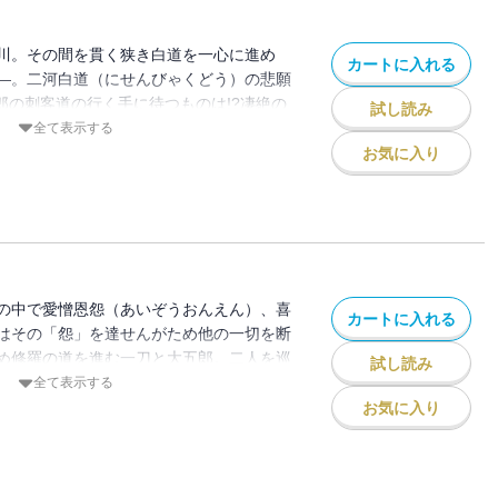
川。その間を貫く狭き白道を一心に進め
カートに入れる
―。二河白道（にせんびゃくどう）の悲願
郎の刺客道の行く手に待つものは!?凄絶の
試し読み
虎落笛」ほか「半畳壹畳貳合半」「ニ河白
全て表示する
」「咫尺の地」の全5話を収録。
お気に入り
の中で愛憎恩怨（あいぞうおんえん）、喜
カートに入れる
はその「怨」を達せんがため他の一切を断
め修羅の道を進む一刀と大五郎。二人を巡
試し読み
！収録作「鐘役辻源七」ほか「折助号衣」
全て表示する
」の全4話を収録。
お気に入り