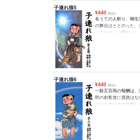
子連れ狼5
¥
440
(税込)
名うての人斬り、柳生
の舞台はととのった。
（さだめ）に曙光（し
代大作、ついに佳境へ
風」「首斬り朝右衛門
録。
子連れ狼6
¥
440
(税込)
一殺五百両の報酬は、
郎の刺客道に退路はな
りとも生かざす皆殺し
手に明日はあるのか？
筒」ほか「飢餓るが町
全5話を収録。