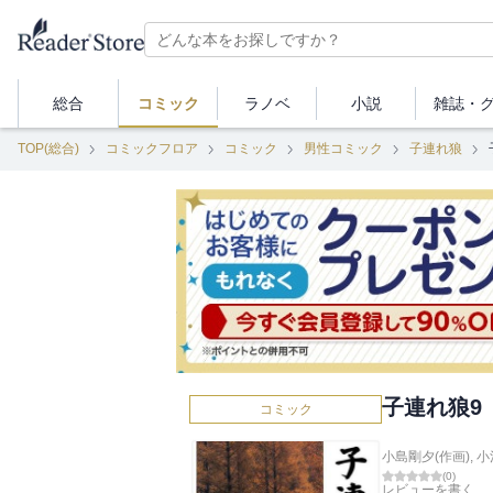
総合
コミック
ラノベ
小説
雑誌・
TOP(総合)
コミックフロア
コミック
男性コミック
子連れ狼
子連れ狼9
コミック
小島剛夕(作画)
,
小
(
0
)
レビューを書く