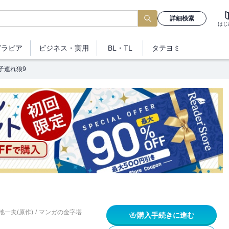
詳細検索
はじ
グラビア
ビジネス
・実用
BL・TL
タテヨミ
子連れ狼9
池一夫(原作)
/
マンガの金字塔
購入手続きに進む