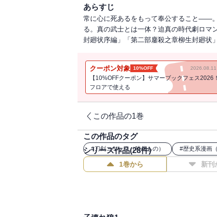
あらすじ
常に心に死あるをもって奉公すること――
る。真の武士とは一体？迫真の時代劇ロマ
封廻状序編」「第二部鏖殺之章柳生封廻状」
クーポン対象
10%OFF
2026.08.
【10%OFFクーポン】サマーブックフェス2026
フロアで使える
この作品の1巻
この作品のタグ
#
刀剣コミック（時代もの）
#
歴史系漫画
シリーズ作品(
28
件)
1巻から
新刊