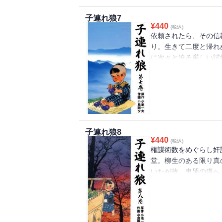
子連れ狼7
¥
440
(税込)
依頼されたら、その信
り。生きて二度と帰れ
に次々と迫る厳しい試
「残菊の宿」「雁書」
収録。
子連れ狼8
¥
440
(税込)
権謀術数をめぐらし奸
堂。柳生のある限り真
いたが故、鬼哭の道へ
「黒鍬縛樽」ほか「六
千代舟」の全5話を収