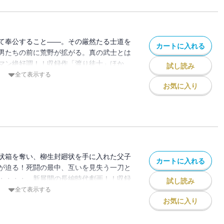
て奉公すること――。その厳然たる士道を
カートに入れる
男たちの前に荒野が拡がる。真の武士とは
マン絶好調！！収録作「渡り徒士」ほか
試し読み
」「柳生封廻状序編」「第二部鏖殺之章柳
全て表示する
収録。
お気に入り
状箱を奪い、柳生封廻状を手に入れた父子
カートに入れる
が迫る！死闘の最中、互いを見失う一刀と
・・・・。新展開の長編時代劇画！！収録
試し読み
「簗打ち慕情」「流れ影」「さぶる子」
全て表示する
話を収録。
お気に入り