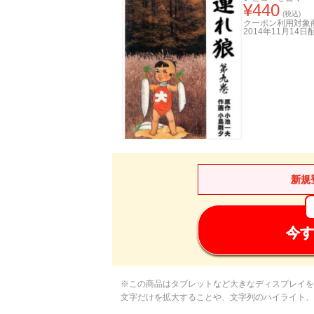
¥
440
(税込)
クーポン利用対象
2014年11月14日
新規
今す
※この商品はタブレットなど大きなディスプレイを
文字だけを拡大することや、文字列のハイライト、