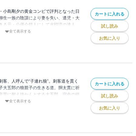
・小島剛夕の黄金コンビで評判となった日
カートに入れる
柳生一族の陰謀により妻を失い、遺児・大
きる元・公儀介錯人にして水鴎流の達人、
試し読み
１９７０年９月から１９７６年４月まで
全て表示する
双葉社）に連載され、大人気となり映画や
お気に入り
、海外でも『LoneWolfandCub』とし
れている。日本が誇る時代劇の金字塔、
録作「子を貸し腕かしつかまつる」ほか
子なればこそ父の心を」「北から南西から
車」「水鸚流斬馬刀」「時雨待ち」「八門
に牙」「刺客街道」の全9話を収録。
刺客、人呼んで“子連れ狼”。刺客道を貫く
カートに入れる
子大五郎の狼親子の生きる道。胴太貫に祈
辛苦に耐え抜かんとする大五郎。宿命の絆
試し読み
府魔道を今日も行く！収録作「赤猫まね
全て表示する
お末無情」「無門関」「石蕗の花」の全5
お気に入り