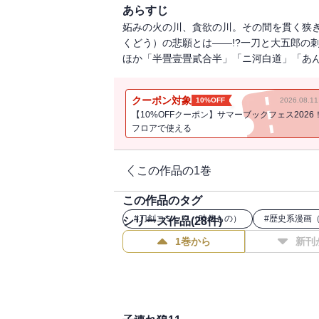
あらすじ
妬みの火の川、貪欲の川。その間を貫く狭
くどう）の悲願とは――!?一刀と大五郎の
ほか「半畳壹畳貳合半」「ニ河白道」「あ
クーポン対象
10%OFF
2026.08.
【10%OFFクーポン】サマーブックフェス2026
フロアで使える
この作品の1巻
この作品のタグ
#
刀剣コミック（時代もの）
#
歴史系漫画
シリーズ作品(
28
件)
1巻から
新刊