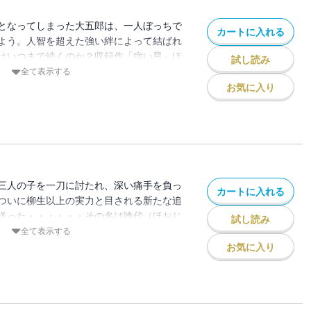
となってしまった大五郎は、一人ぼっちで
カートに入れる
よう。人智を超えた強い絆によって結ばれ
はいつまで続くのか？収録作「病い星」ほ
試し読み
かな屍地」「名もいらず生命（いのち）も
全て表示する
全4話を収録。
お気に入り
三人の子を一刀に討たれ、深い痛手を負っ
カートに入れる
ついに柳生以上の実力と目される新たな追
送った・・・・・・その名は喰代（ほおじ
試し読み
子！！収録作「乳房（ちち）あらため」ほ
全て表示する
）くずし」「去年（こぞ）今年」「月は東
お気に入り
し豆庄」の全5話を収録。