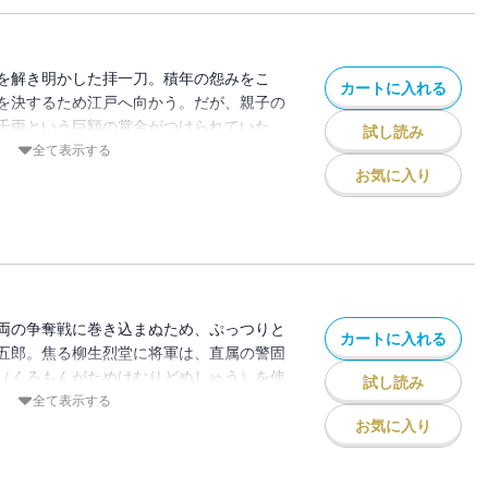
を解き明かした拝一刀。積年の怨みをこ
カートに入れる
を決するため江戸へ向かう。だが、親子の
千両という巨額の賞金がつけられていた。
試し読み
ての賞金稼ぎばかりでなく農民や町人たち
全て表示する
危うし、子連れ狼！
お気に入り
両の争奪戦に巻き込まぬため、ぷっつりと
カートに入れる
五郎。焦る柳生烈堂に将軍は、直属の警固
（くろもんがためけむりどめしゅう）を使
試し読み
軽なれど、手練の技には凄まじいものがあ
全て表示する
お気に入り