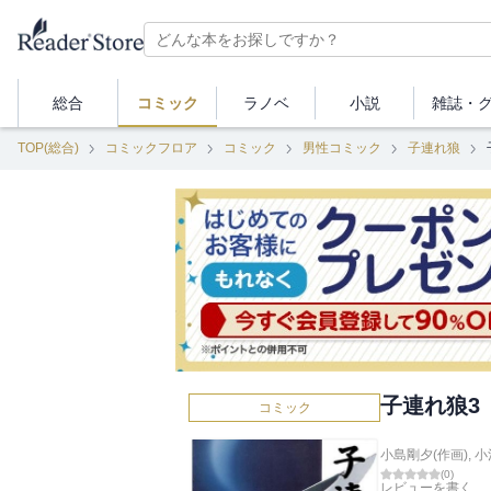
総合
コミック
ラノベ
小説
雑誌・
TOP(総合)
コミックフロア
コミック
男性コミック
子連れ狼
子連れ狼3
コミック
小島剛夕(作画)
,
小
(
0
)
レビューを書く