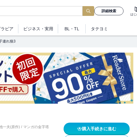
詳細検索
はじ
グラビア
ビジネス
・実用
BL・TL
タテヨミ
子連れ狼3
池一夫(原作)
/
マンガの金字塔
購入手続きに進む