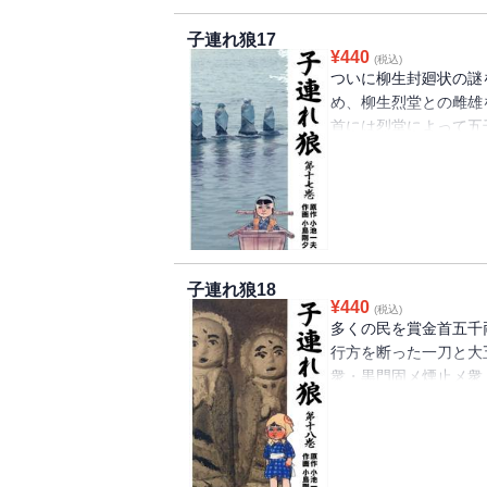
子連れ狼17
¥
440
(税込)
ついに柳生封廻状の謎
め、柳生烈堂との雌雄
首には烈堂によって五
行く手には、賞金目当
も待ちかまえていた。
子連れ狼18
¥
440
(税込)
多くの民を賞金首五千
行方を断った一刀と大
衆・黒門固メ煙止メ衆
えと命じる。身分は足
った！