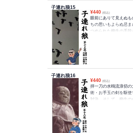
子連れ狼15
¥
440
(税込)
眼前にありて見えぬも
ちの思いもよらぬ忌ま
つめられた柳生の手段
命は如何に！
子連れ狼16
¥
440
(税込)
拝一刀の水鴎流浪切の
術・お手玉の剣を駆使
対決。そして、柳生の
の最後の一人が、いま
は！？