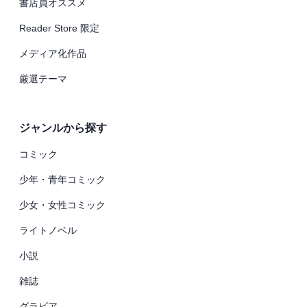
書店員オススメ
Reader Store 限定
メディア化作品
厳選テーマ
ジャンルから探す
コミック
少年・青年コミック
少女・女性コミック
ライトノベル
小説
雑誌
グラビア