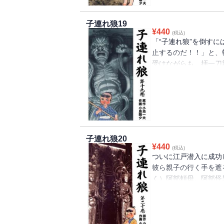
子連れ狼19
¥
440
(税込)
「“子連れ狼”を倒す
止するのだ！！」と、
受けながらも、拝一刀
江戸を目指す！
子連れ狼20
¥
440
(税込)
ついに江戸潜入に成功
彼ら親子の行く手を遮
く）阿部頼母。阿部怪
てげに恐ろしき毒を駆
し得るのか！？