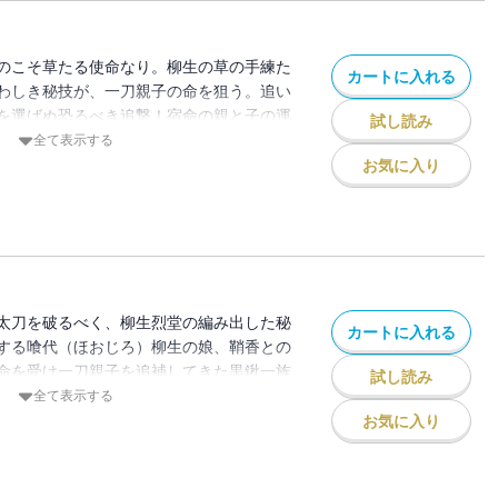
のこそ草たる使命なり。柳生の草の手練た
カートに入れる
わしき秘技が、一刀親子の命を狙う。追い
を選ばぬ恐るべき追撃！宿命の親と子の運
試し読み
全て表示する
お気に入り
太刀を破るべく、柳生烈堂の編み出した秘
カートに入れる
する喰代（ほおじろ）柳生の娘、鞘香との
命を受け一刀親子を追補してきた黒鍬一族
試し読み
わの際に漏らした柳生封廻状の秘密と
全て表示する
お気に入り