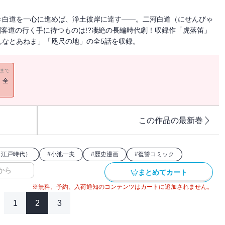
き白道を一心に進めば、浄土彼岸に達す――。二河白道（にせんびゃ
刺客道の行く手に待つものは!?凄絶の長編時代劇！収録作「虎落笛」
んなとあねま」「咫尺の地」の全5話を収録。
11まで
！全
この作品の最新巻
（江戸時代）
#
小池一夫
#
歴史漫画
#
復讐コミック
から
まとめてカート
※無料、予約、入荷通知のコンテンツはカートに追加されません。
1
2
3