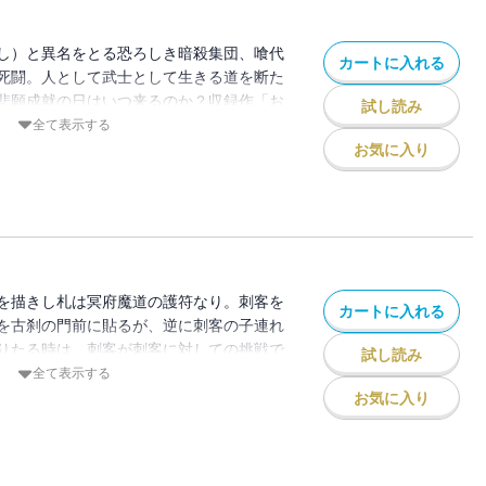
し）と異名をとる恐ろしき暗殺集団、喰代
カートに入れる
死闘。人として武士として生きる道を断た
悲願成就の日はいつ来るのか？収録作「お
試し読み
喰代柳生」「羽刺組異聞」「御七里さん」
全て表示する
全5話を収録。
お気に入り
を描きし札は冥府魔道の護符なり。刺客を
カートに入れる
を古刹の門前に貼るが、逆に刺客の子連れ
りたる時は、刺客が刺客に対しての挑戦で
試し読み
たな刺客とは！？収録作「筑紫路」ほか
全て表示する
「袖志の女」の全4話を収録。
お気に入り