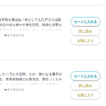
には手段を選ばぬ！何としても江戸入りは阻
カートに入れる
執念の炎を燃やす柳生烈堂。執拗な追撃を
親子は来るべき日のために、ただひたすら
試し読み
全て表示する
お気に入り
した一刀と大五郎。だが、新たなる魔手が
カートに入れる
る。将軍家御膳のお毒見役、唇役（くちや
異（あべのかいい）の異名をとる異形にし
試し読み
使する男の卑劣な技に、狼親子の悲願は成
全て表示する
お気に入り