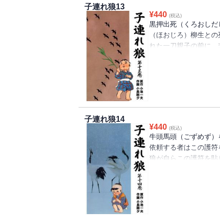
子連れ狼13
¥
440
(税込)
黒押出死（くろおしだ
（ほおじろ）柳生との
れた一刀親子の前に、
ねやれ大五郎」ほか「
「邪鬼をはらう日」の
子連れ狼14
¥
440
(税込)
牛頭馬頭（ごずめず）
依頼する者はこの護符
狼が自らこの護符を貼
ある。面頬を付けた新
「芋の約束」「女城」