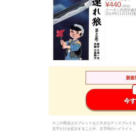
¥
440
(税込)
クーポン利用対象
2014年11月14日
新規
今す
※この商品はタブレットなど大きなディスプレイを
文字だけを拡大することや、文字列のハイライト、