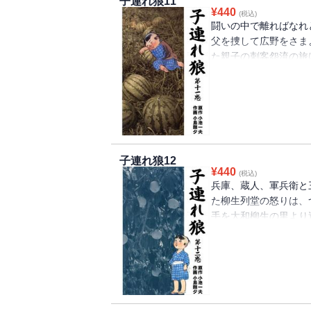
子連れ狼11
¥
440
(税込)
闘いの中で離ればなれ
父を捜して広野をさま
た親子の刺客怨流の旅
か「十三絃」「詩なる
いらず金もいらず」の
子連れ狼12
¥
440
(税込)
兵庫、蔵人、軍兵衛と
た柳生列堂の怒りは、
手を大和柳生の里より
ろ）柳生！危し一刀親
か「温石（おんじゃく
に日は西に」「まろほ