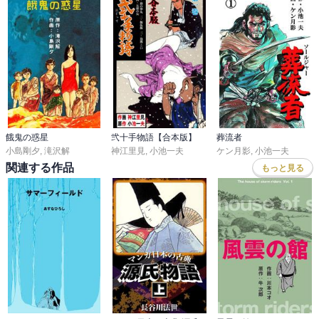
餓鬼の惑星
弐十手物語【合本版】
葬流者
小島剛夕
,
滝沢解
神江里見
,
小池一夫
ケン月影
,
小池一夫
関連する作品
もっと見る