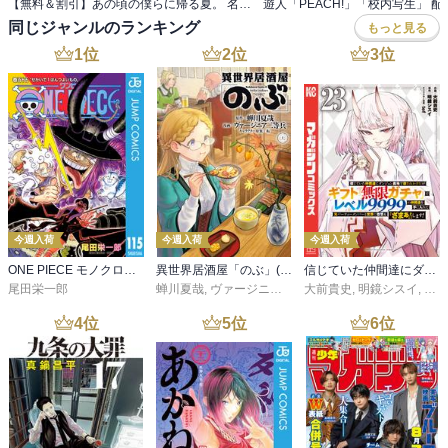
【無料＆割引】あの頃の僕らに帰る夏。 名作マンガ 帰省（ノスタルジー）フェア
同じジャンルのランキング
もっと見る
1
位
2
位
3
位
今週入荷
今週入荷
今週入荷
ONE PIECE モノクロ版 115
異世界居酒屋「のぶ」(22)
信じていた仲間達にダンジョン奥地で殺されかけたがギフト『無限ガチャ』でレベル９９９９の仲間達を手に入れて元パーティーメンバーと世界に復讐＆『ざまぁ！』します！（２３）
尾田栄一郎
蝉川夏哉
,
ヴァージニア二等兵
大前貴史
,
転
,
明鏡シスイ
,
ｔｅ
4
位
5
位
6
位