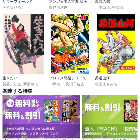
サマーフィールド
マンガ日本の古典 源氏物語
風雲の館
あすなひろし
長谷川法世
川本コオ
,
牛次郎
生きたい
プロレス悪役シリーズ
柔道山河
長谷川法世
,
新藤兼人
一峰大二
,
真樹日佐夫
横山まさみち
関連する特集