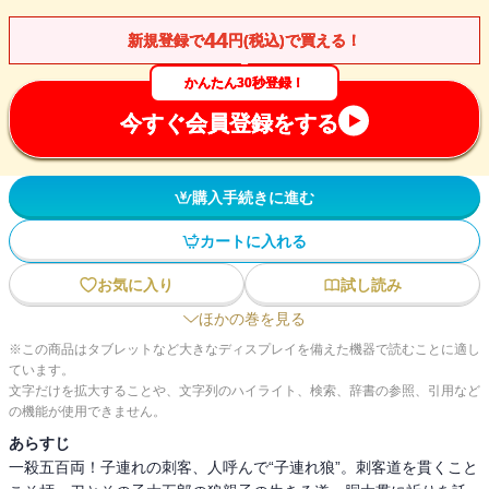
44
新規登録で
円(税込)で買える！
かんたん30秒登録！
今すぐ会員登録をする
購入手続きに進む
カートに入れる
お気に入り
試し読み
ほかの巻を見る
※この商品はタブレットなど大きなディスプレイを備えた機器で読むことに適し
ています。
文字だけを拡大することや、文字列のハイライト、検索、辞書の参照、引用など
の機能が使用できません。
あらすじ
一殺五百両！子連れの刺客、人呼んで“子連れ狼”。刺客道を貫くこと