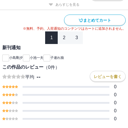
あらすじを見る
まとめてカート
※無料、予約、入荷通知のコンテンツはカートに追加されません。
1
2
3
新刊通知
小島剛夕
小池一夫
子連れ狼
この作品のレビュー
（
0
件）
--
レビューを書く
平均
0
0
0
0
0