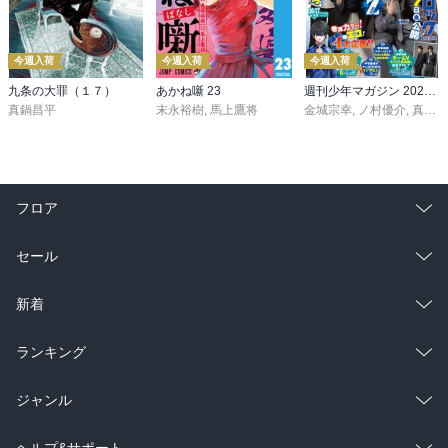
今週入荷
今週入荷
今週入荷
九条の大罪（１７）
あかね噺 23
週刊少年マガジン 2026年36・37号[2026年8月5日発売]
真鍋昌平
末永裕樹
,
馬上鷹将
金城宗幸
,
ノ村優介
,
真島ヒロ
フロア
総合
コミック
セール
ラノベ
小説
総合
コミック
新着
雑誌・グラビア
ビジネス・実用
ラノベ
小説
総合
コミック
ランキング
BL・TL
雑誌・グラビア
ビジネス・実用
ラノベ
小説
総合
コミック
ジャンル
BL・TL
雑誌・グラビア
ビジネス・実用
ラノベ
小説
コミック
男性コミック