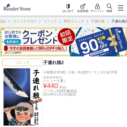
はじめて
会員登録
サインイン
検索
総合)
コミックフロア
コミック
男性コミック
子連れ狼
子連れ狼2
子連れ狼2
コミック
小島剛夕(作画)
,
小池一夫(原作)
/
マンガの金字塔
(
0
)
レビューを書く
¥
440
(税込)
クーポン利用対象商品
2014年11月14日
配信