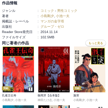
作品情報
ジャンル
:
コミック
-
男性コミック
著者
:
小島剛夕
,
小池一夫
掲載誌・レーベル
:
マンガの金字塔
出版社
:
グループ・ゼロ
Reader Store発売日
:
2014.11.14
ファイルサイズ
:
102.5MB
同じ著者の作品
もっと見る
完結
完結
孔雀王伝奇
御用牙【合本版】
激突
小島剛夕
,
小池一夫
神田たけ志
,
小池一夫
小島剛夕
,
小池一夫