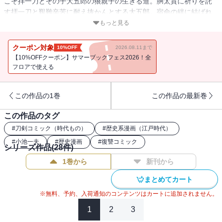
こそ拝一刀とその子大五郎の狼親子の生きる道。胴太貫に祈りを託
す拝一刀と艱難辛苦に耐え抜かんとする大五郎。宿命の絆に結ばれ
た親と子が冥府魔道を今日も行く！収録作「赤猫まねき」ほか「寒
もっと見る
到来」「お末無情」「無門関」「石蕗の花」の全5話を収録。
クーポン対象
10%OFF
2026.08.11まで
【10%OFFクーポン】サマーブックフェス2026！全
フロアで使える
この作品の1巻
この作品の最新巻
この作品のタグ
#
刀剣コミック（時代もの）
#
歴史系漫画（江戸時代）
#
小池一夫
#
歴史漫画
#
復讐コミック
シリーズ作品(
28
件)
1巻から
新刊から
まとめてカート
※無料、予約、入荷通知のコンテンツはカートに追加されません。
1
2
3