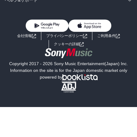
ヘルプ&サポート
BL・TL
雑誌・グラビア
ビジネス・実用
女性コミック
コミック誌
初めての方へ
ヘルプ
BL・TL
ライトノベル
男子向けラノベ
よくあるご質問
お問い合わせ
会社情報
プライバシーポリシー
ご利用条件
女子向けラノベ
小説
利用規約
クッキーの詳細
国内小説
海外小説
Copyright 2017 - 2026 Sony Music Entertainment(Japan) Inc.
ミステリー
SF
Information on the site is for the Japan domestic market only
powered by
歴史・時代小説
文学
雑誌
グラビア写真集
ボーイズラブ
ティーンズラブ
人文・思想・歴史
社会・政治・法律