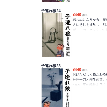
子連れ狼24
¥
440
(税込)
思わぬところから、柳
方にそれを披見し、烈
が、このことをすでに
下六十余州の柳生草た
子連れ狼23
¥
440
(税込)
おびただしく横たわる
た拝一刀と柳生烈堂。
ついに互の秘技を尽く
には雪が降りつつあっ