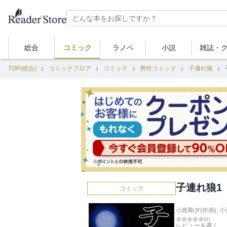
総合
コミック
ラノベ
小説
雑誌・
TOP(総合)
コミックフロア
コミック
男性コミック
子連れ狼
子連れ狼1
コミック
小島剛夕(作画)
,
小
(
0
)
レビューを書く