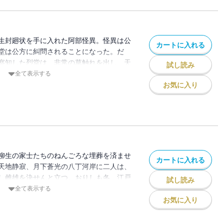
生封廻状を手に入れた阿部怪異。怪異は公
カートに入れる
堂は公方に糾問されることになった。だ
察知した烈堂は、非常の草触れを出し、天
試し読み
ちに江戸に集結するよう下知した。
全て表示する
お気に入り
柳生の家士たちのねんごろな埋葬を済ませ
カートに入れる
天地静寂、月下蒼光の八丁河岸に二人は、
し雌雄を決せんと立つ。おりしも冬、江戸
試し読み
た・・・・・・。
全て表示する
お気に入り