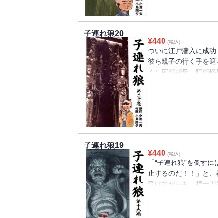
子連れ狼20
¥
440
(税込)
ついに江戸潜入に成功
彼ら親子の行く手を遮
く）阿部頼母。阿部怪
てげに恐ろしき毒を駆
し得るのか！？
子連れ狼19
¥
440
(税込)
「“子連れ狼”を倒す
止するのだ！！」と、
受けながらも、拝一刀
江戸を目指す！