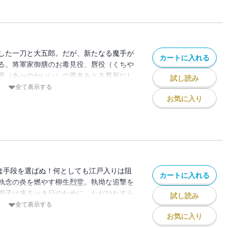
した一刀と大五郎。だが、新たなる魔手が
カートに入れる
る。将軍家御膳のお毒見役、唇役（くちや
異（あべのかいい）の異名をとる異形にし
試し読み
使する男の卑劣な技に、狼親子の悲願は成
全て表示する
お気に入り
には手段を選ばぬ！何としても江戸入りは阻
カートに入れる
執念の炎を燃やす柳生烈堂。執拗な追撃を
親子は来るべき日のために、ただひたすら
試し読み
全て表示する
お気に入り