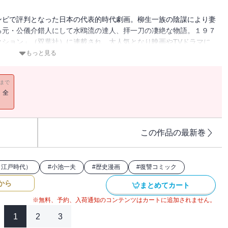
ンビで評判となった日本の代表的時代劇画。柳生一族の陰謀により妻
る元・公儀介錯人にして水鴎流の達人、拝一刀の凄絶な物語。１９７
ション」（双葉社）に連載され、大人気となり映画やTVドラマに
dCub』として英語版劇画が出版されている。日本が誇る時代劇の金字
もっと見る
腕かしつかまつる」ほか「父なればこそ子の心子なればこそ父の心
母車」「水鸚流斬馬刀」「時雨待ち」「八門遁甲の陣」「鳥に翼獣に
11まで
！全
この作品の最新巻
（江戸時代）
#
小池一夫
#
歴史漫画
#
復讐コミック
から
まとめてカート
※無料、予約、入荷通知のコンテンツはカートに追加されません。
1
2
3