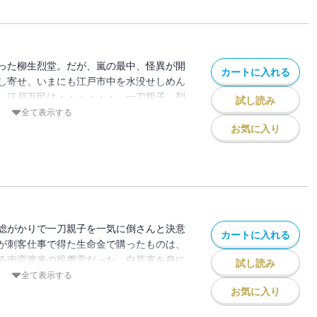
った柳生烈堂。だが、嵐の最中、怪異が開
カートに入れる
し寄せ、いまにも江戸市中を水没せしめん
、江戸万民は・・・・・・。一刀親子、烈
試し読み
全て表示する
お気に入り
総がかりで一刀親子を一気に倒さんと決意
カートに入れる
が刺客仕事で得た生命金で購ったものは、
る南蛮渡来の投擲雷だった。白装束を身に
試し読み
よ対決の場へ！
全て表示する
お気に入り