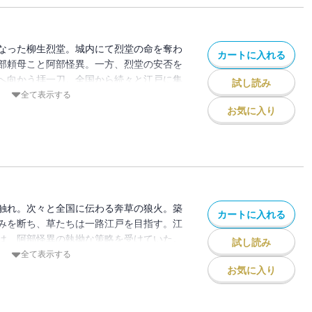
なった柳生烈堂。城内にて烈堂の命を奪わ
カートに入れる
部頼母こと阿部怪異。一方、烈堂の安否を
へ向かう拝一刀。全国から続々と江戸に集
試し読み
反撃が始まるのか？どうなる、烈堂、怪
全て表示する
お気に入り
触れ。次々と全国に伝わる奔草の狼火。築
カートに入れる
みを断ち、草たちは一路江戸を目指す。江
は、阿部怪異の執拗な策略を受けていた。
試し読み
河岸でひたすら烈堂を待っていた・・・。
全て表示する
お気に入り