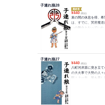
子連れ狼28
最終巻
¥
440
(税込)
束の間の休息を得、希
は、すでに、冥府魔道
いの舞台となっていた
郎に言う。「生まれ変
も我が子は、おまえぞ
時代劇の不滅の金字塔
子連れ狼27
¥
440
(税込)
八町河岸原に突き立て
の大火事で大勢の人々
郎！？一方、策を弄し
たちに一刀抹殺を下知
る・・・・・・。