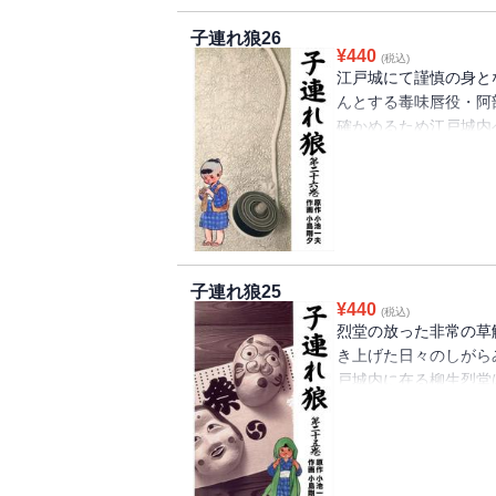
子連れ狼26
¥
440
(税込)
江戸城にて謹慎の身と
んとする毒味唇役・阿
確かめるため江戸城内
まる柳生の草。柳生の
異、そして拝一刀！？
子連れ狼25
¥
440
(税込)
烈堂の放った非常の草
き上げた日々のしがら
戸城内に在る柳生烈堂
一方、一刀親子は八丁