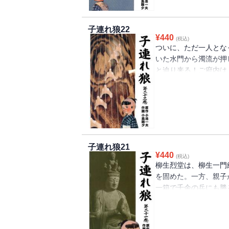
子連れ狼22
¥
440
(税込)
ついに、ただ一人とな
いた水門から濁流が押
と迫り来る！ご府内は
堂、どうする！？
子連れ狼21
¥
440
(税込)
柳生烈堂は、柳生一門
を固めた。一方、親子
一箱で千余の兵にも勝
まとった親子はいよい