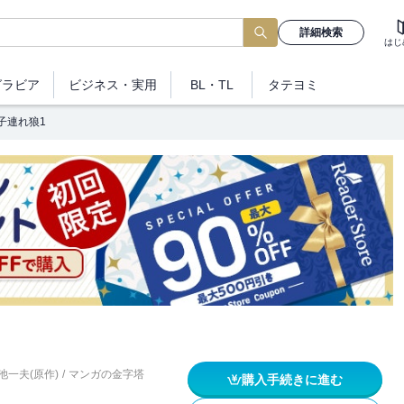
詳細検索
はじ
グラビア
ビジネス
・実用
BL・TL
タテヨミ
子連れ狼1
池一夫(原作)
/
マンガの金字塔
購入手続きに進む