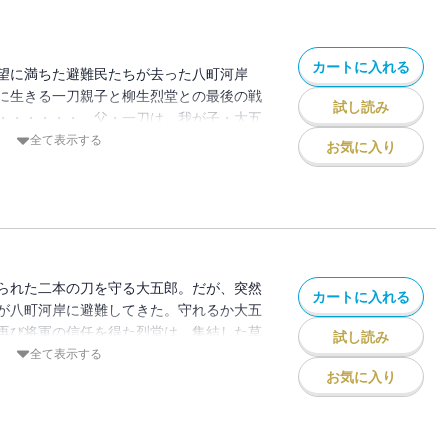
カートに入れる
望に満ちた避難民たちが去った八町河岸
に生きる一刀親子と柳生烈堂との最後の戦
試し読み
・・・・・・。父・一刀は、我が子・大五
わりたる次の世でも父は父。次の次の世で
全て表示する
お気に入り
ッ。わしらは永遠に不滅の父と子なり！」
、ついに、ここに完結！
られた二本の刀を守る大五郎。だが、突然
カートに入れる
が八町河岸に避難してきた。守れるか大五
再び将軍の信任を得た烈堂は、集結した草
試し読み
する。再び一刀と烈堂の戦いが始ま
全て表示する
お気に入り