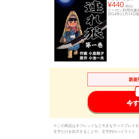
¥
440
(税込)
クーポン利用対象
2014年11月14日
新規
今す
※この商品はタブレットなど大きなディスプレイを
文字だけを拡大することや、文字列のハイライト、