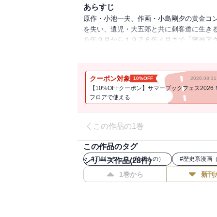
あらすじ
原作・小池一夫、作画・小島剛夕の黄金コ
を失い、遺児・大五郎と共に刺客道に生き
０年９月から１９７６年４月まで「漫画アク
もなる。また、海外でも『LoneWolfan
塔、堂々のスタート！！収録作「子を貸し
を」「北から南西から東」「三途の川の乳
クーポン対象
10%OFF
2026.08.
牙」「刺客街道」の全9話を収録。
【10%OFFクーポン】サマーブックフェス2026
フロアで使える
この作品の1巻
この作品のタグ
#
刀剣コミック（時代もの）
#
歴史系漫画
シリーズ作品(
28
件)
1巻から
新刊