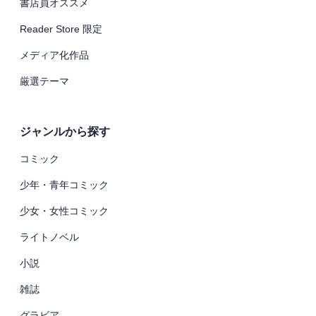
書店員オススメ
Reader Store 限定
メディア化作品
厳選テーマ
ジャンルから探す
コミック
少年・青年コミック
少女・女性コミック
ライトノベル
小説
雑誌
グラビア