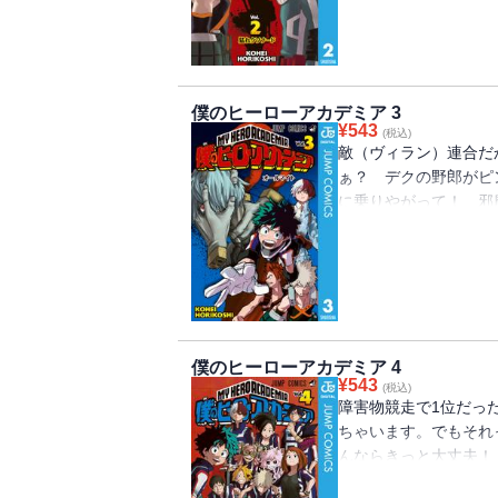
僕のヒーローアカデミア 3
¥
543
(税込)
敵（ヴィラン）連合だ
ぁ？ デクの野郎がピ
に乗りやがって！ 邪
す！ “Plus Ultra”!!
僕のヒーローアカデミア 4
¥
543
(税込)
障害物競走で1位だっ
ちゃいます。でもそれ
んならきっと大丈夫！
ん見ててね！ “Plus Ultr