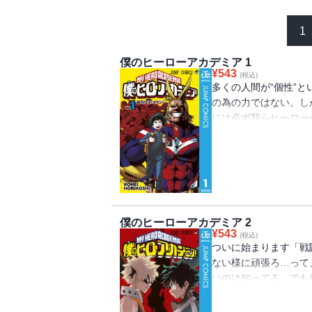
1
僕のヒーローアカデミア 1
¥
543
(税込)
多くの人間が“個性”
の為の力ではない。し
には必ず我らヒーロ
HA―HA―HA―HA
に突き進め！ “Plus Ultr
僕のヒーローアカデミア 2
¥
543
(税込)
ついに始まります「戦
ない様に頑張ろ…って
いのは知ってる。でも
力で！ “Plus Ultra”!!