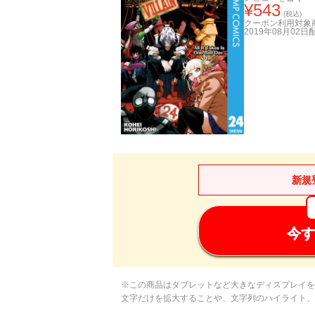
¥
543
(税込)
クーポン利用対象
2019年08月02日
新規
今す
※この商品はタブレットなど大きなディスプレイを
文字だけを拡大することや、文字列のハイライト、