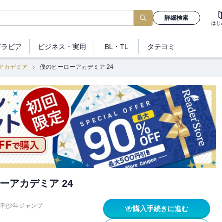
詳細検索
はじ
グラビア
ビジネス
・実用
BL・TL
タテヨミ
アカデミア
僕のヒーローアカデミア 24
ーアカデミア 24
週刊少年ジャンプ
購入手続きに進む