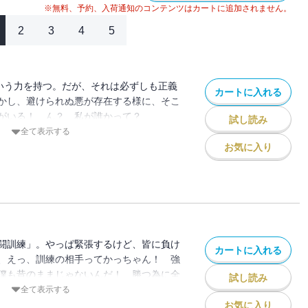
※無料、予約、入荷通知のコンテンツはカートに追加されません。
2
3
4
5
という力を持つ。だが、それは必ずしも正義
カートに入れる
かし、避けられぬ悪が存在する様に、そこ
ーがいる！ ん？ 私が誰かって？
試し読み
―HA！ さぁ、始まるぞ少年！ 君だけの夢
全て表示する
a”!!
お気に入り
闘訓練」。やっぱ緊張するけど、皆に負け
カートに入れる
、えっ、訓練の相手ってかっちゃん！ 強
僕も昔のままじゃないんだ！ 勝つ為に全
試し読み
全て表示する
お気に入り