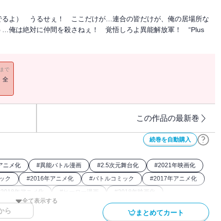
でるよ） うるせぇ！ ここだけが…連合の皆だけが、俺の居場所な
…俺は絶対に仲間を殺さねぇ！ 覚悟しろよ異能解放軍！ “Plus
11まで
！全
この作品の最新巻
続巻を自動購入
年アニメ化
#
異能バトル漫画
#
2.5次元舞台化
#
2021年映画化
ミック
#
2016年アニメ化
#
バトルコミック
#
2017年アニメ化
#
2018年アニメ化
#
ヒーロー漫画
#
2018年映画化
全て表示する
から
まとめてカート