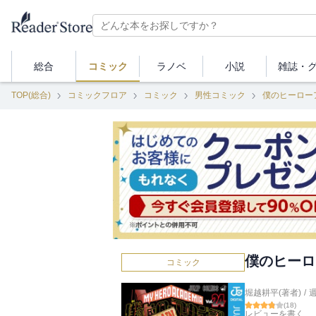
総合
コミック
ラノベ
小説
雑誌・
TOP(総合)
コミックフロア
コミック
男性コミック
僕のヒーロー
僕のヒーロ
コミック
堀越耕平(著者)
/
(
18
)
レビューを書く