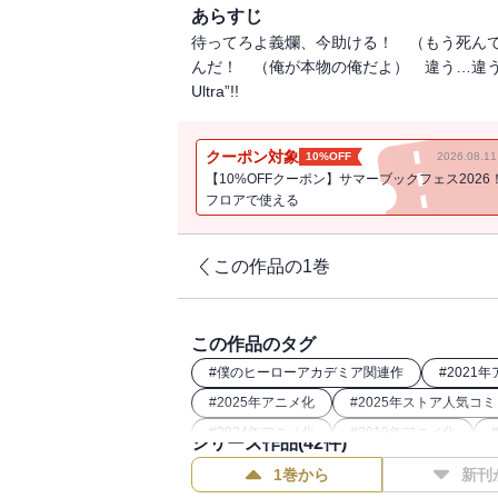
あらすじ
待ってろよ義爛、今助ける！ （もう死ん
んだ！ （俺が本物の俺だよ） 違う…違う
Ultra”!!
クーポン対象
10%OFF
2026.08.
【10%OFFクーポン】サマーブックフェス2026
フロアで使える
この作品の1巻
この作品のタグ
#
僕のヒーローアカデミア関連作
#
2021
#
2025年アニメ化
#
2025年ストア人気コ
#
2024年アニメ化
#
2019年アニメ化
シリーズ作品(
42
件)
#
2022年アニメ化
#
2024年映画化
1巻から
新刊