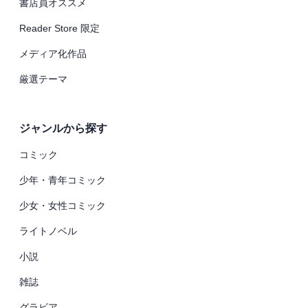
書店員オススメ
Reader Store 限定
メディア化作品
厳選テーマ
ジャンルから探す
コミック
少年・青年コミック
少女・女性コミック
ライトノベル
小説
雑誌
グラビア