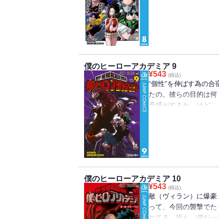
Ultra”!!
僕のヒーローアカデミア 9
¥
543
(税込)
“個性”を伸ばす為の
たの。彼らの目的は何
予感がするわ…けど、
の。 “Plus Ultra”!!
僕のヒーローアカデミア 10
¥
543
(税込)
敵（ヴィラン）に爆豪
って、今回の襲撃でた
れてる。皆も…僕だっ