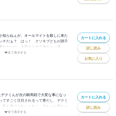
か知らねぇが、オールマイトを殺しに来た
カートに入れる
ンチだぁ？ はっ！ クソモブどもが調子
魔なヤツは、全部まとめて俺がぶっ潰
試し読み
全て表示する
お気に入り
たデクくんが次の騎馬戦で大変な事になっ
カートに入れる
ってすごく注目されるって事だし、デクく
 私も負けられへんわ！ 父ちゃん母ちゃ
試し読み
a”!!
全て表示する