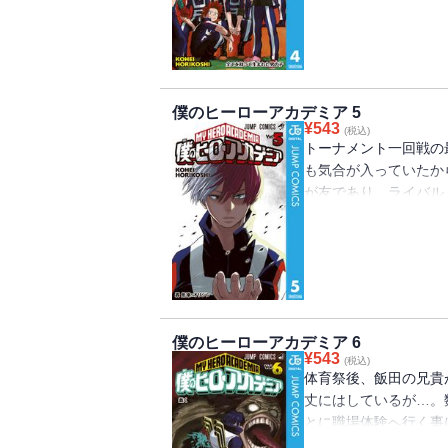
僕のヒーローアカデミア 5
¥
543
(税込)
トーナメント一回戦の
も気合が入っていたか
が友であり、ライバル
いをしないとな！ “Plus U
僕のヒーローアカデミア 6
¥
543
(税込)
体育祭後、飯田の兄貴
丈にはしているが…。
とに職場体験へ行く事
る為に。もう親父からは逃げ