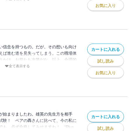
お気に入り
い信念を持つもの。だが、その想いも向け
カートに入れる
えば進む道を見失ってしまう。この職場体
うかは、お前たち次第だな。以上、合理的
試し読み
 Ultra”!!
全て表示する
お気に入り
が始まりましたわ。雄英の先生方を相手
カートに入れる
試験！ ペアの轟さんに比べて、今の私に
も、必ず合格してみせますわ！ “Plus
試し読み