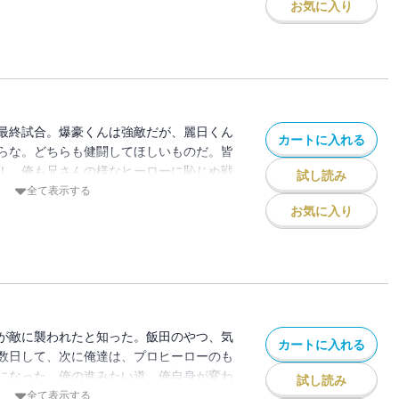
お気に入り
最終試合。爆豪くんは強敵だが、麗日くん
カートに入れる
らな。どちらも健闘してほしいものだ。皆
！ 俺も兄さんの様なヒーローに恥じぬ戦
試し読み
ltra”!!
全て表示する
お気に入り
が敵に襲われたと知った。飯田のやつ、気
カートに入れる
数日して、次に俺達は、プロヒーローのも
になった。俺の進みたい道…俺自身が変わ
試し読み
ねぇ…！ “Plus Ultra”!!
全て表示する