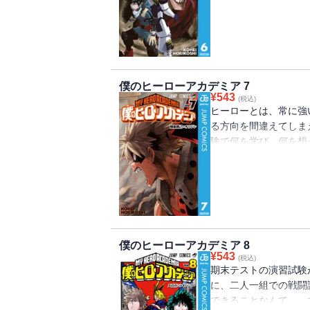
僕のヒーローアカデミア 7
¥
543
(税込)
ヒーローとは、常に強
る方向を間違えてしま
験で何を学び、何を想
にササッといくぞ！ “Plus
僕のヒーローアカデミア 8
¥
543
(税込)
期末テストの演習試験
に、二人一組での戦闘
できることなんて…。で