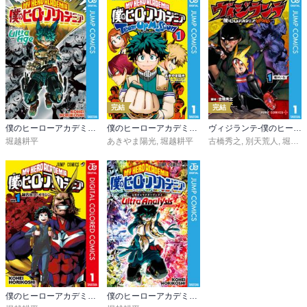
完結
完結
僕のヒーローアカデミア ファイナルファンブック Ultra Age
僕のヒーローアカデミア チームアップミッション
ヴィジランテ-僕のヒーローアカデミア ILLEGALS-
堀越耕平
あきやま陽光
,
堀越耕平
古橋秀之
,
別天荒人
,
堀越耕平
僕のヒーローアカデミア カラー版
僕のヒーローアカデミア公式キャラクターブック2 Ultra Analysis