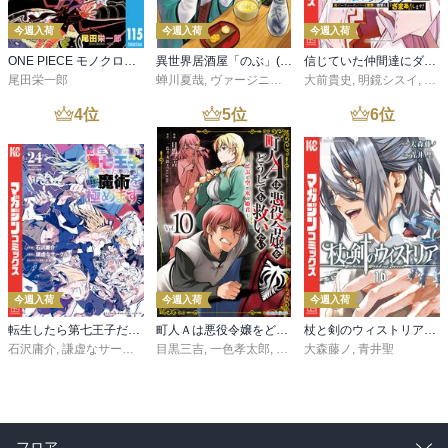
今週入荷
今週入荷
今週入荷
ONE PIECE モノクロ版 115
異世界居酒屋「のぶ」(22)
信じていた仲間達にダンジョン奥地で殺されかけたがギフト『無限ガチャ』でレベル９９９９の仲間達を手に入れて元パーティーメンバーと世界に復讐＆『ざまぁ！』します！（２３）
尾田栄一郎
蝉川夏哉
,
ヴァージニア二等兵
大前貴史
,
転
,
明鏡シスイ
,
ｔｅ
4
位
5
位
6
位
今週入荷
今週入荷
今週入荷
転生したら第七王子だったので、気ままに魔術を極めます（２４）
町人Ａは悪役令嬢をどうしても救いたい ～どぶと空と氷の姫君～１０【電子書店共通特典イラスト付】
杖と剣のウィストリア（１６）
石沢庸介
,
謙虚なサークル
,
メル。
目黒三吉
,
一色孝太郎
,
Parum
大森藤ノ
,
青井聖
フロア