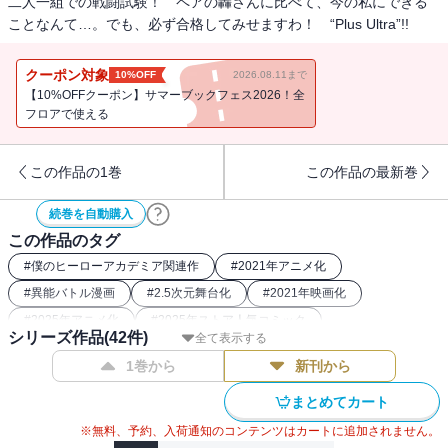
二人一組での戦闘試験！ ペアの轟さんに比べて、今の私にできる
ことなんて…。でも、必ず合格してみせますわ！ “Plus Ultra”!!
クーポン対象
10%OFF
2026.08.11まで
【10%OFFクーポン】サマーブックフェス2026！全
フロアで使える
この作品の1巻
この作品の最新巻
続巻を自動購入
この作品のタグ
#
僕のヒーローアカデミア関連作
#
2021年アニメ化
#
異能バトル漫画
#
2.5次元舞台化
#
2021年映画化
#
2025年アニメ化
#
2025年ストア人気コミック
シリーズ作品(
42
件)
全て表示する
#
2016年アニメ化
#
バトルコミック
#
2017年アニメ化
1巻から
新刊から
#
2024年アニメ化
#
2019年アニメ化
#
2018年アニメ化
#
ヒーロー漫画
#
2018年映画化
#
2022年アニメ化
まとめてカート
#
2024年映画化
※無料、予約、入荷通知のコンテンツはカートに追加されません。