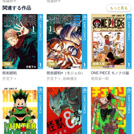
堀越耕平
堀越耕平
関連する作品
もっと見る
完結
完結
続巻入荷
呪術廻戦
呪術廻戦≡（モジュロ）
ONE PIECE モノクロ版
芥見下々
芥見下々
,
岩崎優次
尾田栄一郎