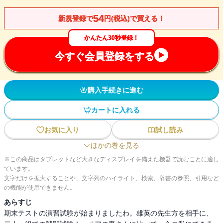
54
新規登録で
円(税込)で買える！
かんたん30秒登録！
今すぐ会員登録をする
購入手続きに進む
カートに入れる
お気に入り
試し読み
ほかの巻を見る
※この商品はタブレットなど大きなディスプレイを備えた機器で読むことに適し
ています。
文字だけを拡大することや、文字列のハイライト、検索、辞書の参照、引用など
の機能が使用できません。
あらすじ
期末テストの演習試験が始まりましたわ。雄英の先生方を相手に、