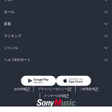
総合
コミック
セール
ラノベ
小説
総合
コミック
新着
雑誌・グラビア
ビジネス・実用
ラノベ
小説
総合
コミック
ランキング
BL・TL
雑誌・グラビア
ビジネス・実用
ラノベ
小説
総合
コミック
ジャンル
BL・TL
雑誌・グラビア
ビジネス・実用
ラノベ
小説
コミック
男性コミック
ヘルプ&サポート
BL・TL
雑誌・グラビア
ビジネス・実用
女性コミック
コミック誌
初めての方へ
ヘルプ
BL・TL
ライトノベル
男子向けラノベ
よくあるご質問
お問い合わせ
会社情報
プライバシーポリシー
ご利用条件
女子向けラノベ
小説
利用規約
クッキーの詳細
国内小説
海外小説
Copyright 2017 - 2026 Sony Music Entertainment(Japan) Inc.