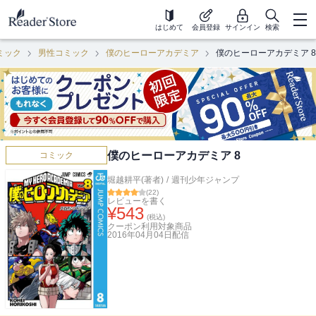
はじめて
会員登録
サインイン
検索
ミック
男性コミック
僕のヒーローアカデミア
僕のヒーローアカデミア 8
僕のヒーローアカデミア 8
コミック
堀越耕平(著者)
/
週刊少年ジャンプ
(
22
)
レビューを書く
¥
543
(税込)
クーポン利用対象商品
2016年04月04日
配信