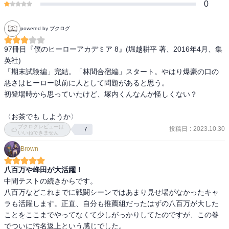
0
powered by ブクログ
97冊目『僕のヒーローアカデミア 8』(堀越耕平 著、2016年4月、集
英社)

「期末試験編」完結。「林間合宿編」スタート。やはり爆豪の口の
悪さはヒーロー以前に人として問題があると思う。

初登場時から思っていたけど、塚内くんなんか怪しくない？

〈お茶でも しようか〉
ブクログレビューは
投稿日
:
2023.10.30
7
いいねできません
Brown
八百万や峰田が大活躍！
中間テストの続きからです。

八百万などこれまでに戦闘シーンではあまり見せ場がなかったキャ
ラも活躍します。正直、自分も推薦組だったはずの八百万が大した
ことをここまでやってなくて少しがっかりしてたのですが、この巻
でついに汚名返上という感じでした。
