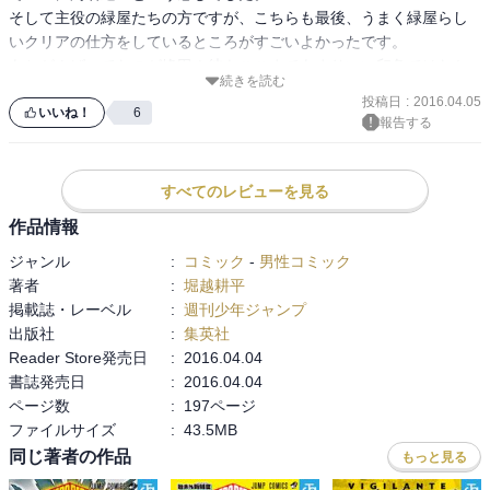
そして主役の緑屋たちの方ですが、こちらも最後、うまく緑屋らし
いクリアの仕方をしているところがすごいよかったです。

あとがんばってたのが峰田！彼もここまであまりいい印象ではなか
続きを読む
ったのですが、この巻では緑屋の影響などを受け、成長している姿
投稿日
:
2016.04.05
がしっかり見れよかったです。

いいね！
6
報告する
今回の話は何人かのキャラのテストに集中して映しているところが
無駄に長くなることもなく、いい感じに全体的に楽しめる長さです
ごいよかったように思います。

すべてのレビューを見る
この巻から次の内容にも入っていきますが、それもすごい楽しみで
作品情報
す。
ジャンル
:
コミック
-
男性コミック
著者
:
堀越耕平
掲載誌・レーベル
:
週刊少年ジャンプ
出版社
:
集英社
Reader Store発売日
:
2016.04.04
書誌発売日
:
2016.04.04
ページ数
:
197ページ
ファイルサイズ
:
43.5MB
同じ著者の作品
もっと見る