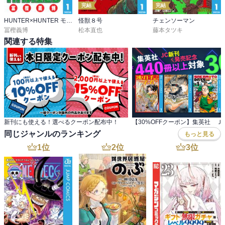
完結
完結
HUNTER×HUNTER モノクロ版
怪獣８号
チェンソーマン
冨樫義博
松本直也
藤本タツキ
関連する特集
新刊にも使える！選べるクーポン配布中！
同じジャンルのランキング
もっと見る
1
位
2
位
3
位