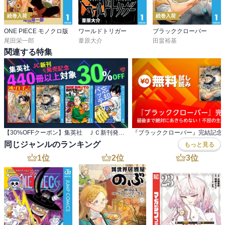
続巻入荷
続巻入荷
ONE PIECE モノクロ版
ワールドトリガー
ブラッククローバー
尾田栄一郎
葦原大介
田畠裕基
関連する特集
【30%OFFクーポン】集英社 ＪＣ新刊発売記念 440冊以上対象
同じジャンルのランキング
もっと見る
1
位
2
位
3
位