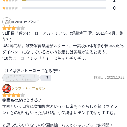
1
0
powered by ブクログ
91冊目『僕のヒーローアカデミア 3』(堀越耕平 著、2015年4月、集
英社)

USJ編完結。雄英体育祭編がスタート。一高校の体育祭が日本のビッ
グイベントになっているという設定には無理があると思う。

”18禁ヒーロー”ミッドナイトは色々とギリギリ。

〈1-Aは強いヒーローになるぞ‼︎〉
ブクログレビューは
投稿日
:
2023.10.22
7
いいねできません
クラフト★ビア★マン
学園ものがはじまるよ
学園という日常に突如殺意という非日常をもたらした敵（ヴィラ
ン）との戦いはいったん終結。小気味よいテンポで話がすすむ。

と思ったらいきなりの学園祭編！なんかジャンプっぽさ満開！
