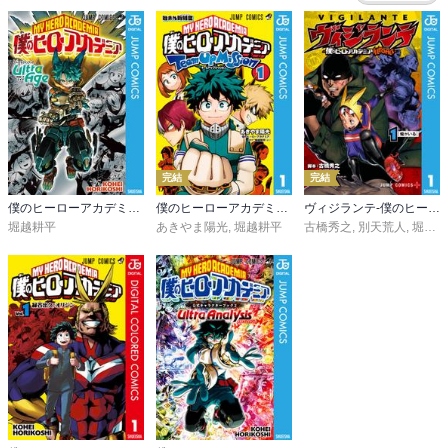
完結
完結
僕のヒーローアカデミア ファイナルファンブック Ultra Age
僕のヒーローアカデミア チームアップミッション
ヴィジランテ-僕のヒーローアカデミア ILLEGALS-
堀越耕平
あきやま陽光
,
堀越耕平
古橋秀之
,
別天荒人
,
堀越耕平