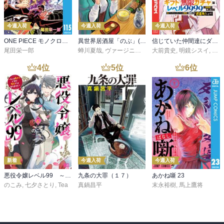
今週入荷
今週入荷
今週入荷
ONE PIECE モノクロ版 115
異世界居酒屋「のぶ」(22)
信じていた仲間達にダンジョン奥地で殺されかけたがギフト『無限ガチャ』でレベル９９９９の仲間達を手に入れて元パーティーメンバーと世界に復讐＆『ざまぁ！』します！（２３）
尾田栄一郎
蝉川夏哉
,
ヴァージニア二等兵
大前貴史
,
転
,
明鏡シスイ
,
ｔｅ
4
位
5
位
6
位
新着
今週入荷
今週入荷
悪役令嬢レベル99 ～私は裏ボスですが魔王ではありません～ その６
九条の大罪（１７）
あかね噺 23
のこみ
,
七夕さとり
,
Tea
真鍋昌平
末永裕樹
,
馬上鷹将