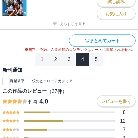
試し読み
お気に入り
あらすじを見る
まとめてカート
※無料、予約、入荷通知のコンテンツはカートに追加されません。
1
2
3
4
5
新刊通知
堀越耕平
僕のヒーローアカデミア
この作品のレビュー
（
37
件）
4.0
レビューを書く
平均
8
12
7