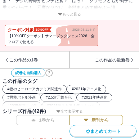
ぁ？ デクの野郎がピンチだぁ？ はっ！ クソモブどもが調子に
乗りやがって！ 邪魔なヤツは、全部まとめて俺がぶっ潰
す！ “Plus Ultra”!!
もっと見る
クーポン対象
10%OFF
2026.08.11まで
【10%OFFクーポン】サマーブックフェス2026！全
フロアで使える
この作品の1巻
この作品の最新巻
続巻を自動購入
この作品のタグ
#
僕のヒーローアカデミア関連作
#
2021年アニメ化
#
異能バトル漫画
#
2.5次元舞台化
#
2021年映画化
#
2025年アニメ化
#
2025年ストア人気コミック
シリーズ作品(
42
件)
全て表示する
#
2016年アニメ化
#
バトルコミック
#
2017年アニメ化
1巻から
新刊から
#
2024年アニメ化
#
2019年アニメ化
#
2018年アニメ化
#
ヒーロー漫画
#
2018年映画化
#
2022年アニメ化
まとめてカート