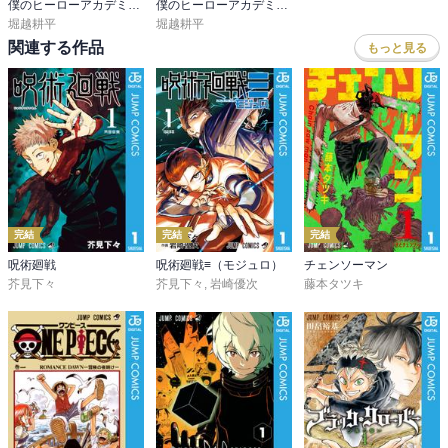
僕のヒーローアカデミア カラー版
僕のヒーローアカデミア公式キャラクターブック2 Ultra Analysis
堀越耕平
堀越耕平
関連する作品
もっと見る
完結
完結
完結
呪術廻戦
呪術廻戦≡（モジュロ）
チェンソーマン
芥見下々
芥見下々
,
岩崎優次
藤本タツキ