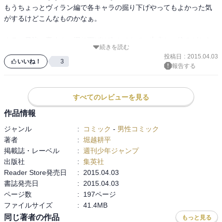
もうちょっとヴィラン編で各キャラの掘り下げやってもよかった気
がするけどこんなものかなぁ。

クラス最強の轟くんの掘り下げは進んできて、出来との絡みがちら
続きを読む
ほら。あと麗日お茶子のヒーローをめざす理由も。

投稿日
:
2015.04.03
爆豪が安定の暴れっぷりであっという間に読み切ってしまった。

いいね！
3
報告する
中表紙のイラストが素敵です。

はやく次読みたいんですけど。
すべてのレビューを見る
作品情報
ジャンル
:
コミック
-
男性コミック
著者
:
堀越耕平
掲載誌・レーベル
:
週刊少年ジャンプ
出版社
:
集英社
Reader Store発売日
:
2015.04.03
書誌発売日
:
2015.04.03
ページ数
:
197ページ
ファイルサイズ
:
41.4MB
同じ著者の作品
もっと見る