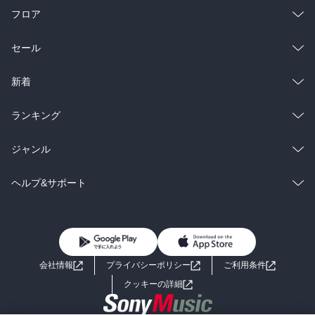
フロア
総合
コミック
セール
ラノベ
小説
総合
コミック
新着
雑誌・グラビア
ビジネス・実用
ラノベ
小説
総合
コミック
ランキング
BL・TL
雑誌・グラビア
ビジネス・実用
ラノベ
小説
総合
コミック
ジャンル
BL・TL
雑誌・グラビア
ビジネス・実用
ラノベ
小説
コミック
男性コミック
ヘルプ&サポート
BL・TL
雑誌・グラビア
ビジネス・実用
女性コミック
コミック誌
初めての方へ
ヘルプ
BL・TL
ライトノベル
男子向けラノベ
よくあるご質問
お問い合わせ
会社情報
プライバシーポリシー
ご利用条件
女子向けラノベ
小説
利用規約
クッキーの詳細
国内小説
海外小説