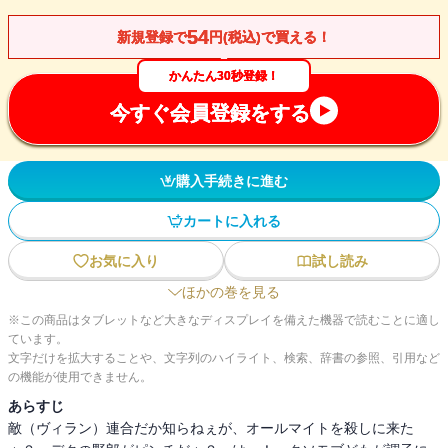
54
新規登録で
円(税込)で買える！
かんたん30秒登録！
今すぐ会員登録をする
購入手続きに進む
カートに入れる
お気に入り
試し読み
ほかの巻を見る
※この商品はタブレットなど大きなディスプレイを備えた機器で読むことに適し
ています。
文字だけを拡大することや、文字列のハイライト、検索、辞書の参照、引用など
の機能が使用できません。
あらすじ
敵（ヴィラン）連合だか知らねぇが、オールマイトを殺しに来た