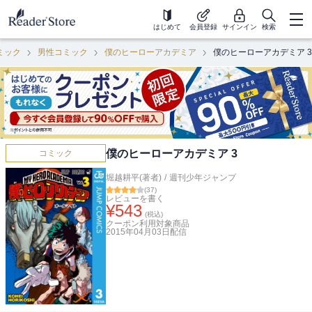
はじめて
会員登録
サインイン
検索
ミック
男性コミック
僕のヒーローアカデミア
僕のヒーローアカデミア 3
僕のヒーローアカデミア 3
コミック
堀越耕平(著者)
/
週刊少年ジャンプ
(
37
)
レビューを書く
¥
543
(税込)
クーポン利用対象商品
2015年04月03日
配信