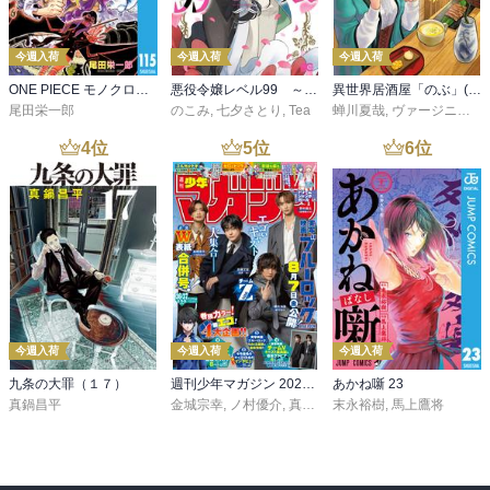
今週入荷
今週入荷
今週入荷
ONE PIECE モノクロ版 115
悪役令嬢レベル99 ～私は裏ボスですが魔王ではありません～ その６
異世界居酒屋「のぶ」(22)
尾田栄一郎
のこみ
,
七夕さとり
,
Tea
蝉川夏哉
,
ヴァージニア二等兵
4
位
5
位
6
位
今週入荷
今週入荷
今週入荷
九条の大罪（１７）
週刊少年マガジン 2026年36・37号[2026年8月5日発売]
あかね噺 23
真鍋昌平
金城宗幸
,
ノ村優介
,
真島ヒロ
末永裕樹
,
宮島礼吏
,
馬上鷹将
,
新川直司
,
久