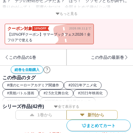
ぁ？ デクの野郎がピンチだぁ？ はっ！ クソモブどもが調子に
乗りやがって！ 邪魔なヤツは、全部まとめて俺がぶっ潰
す！ “Plus Ultra”!!
もっと見る
クーポン対象
10%OFF
2026.08.11まで
【10%OFFクーポン】サマーブックフェス2026！全
フロアで使える
この作品の1巻
この作品の最新巻
続巻を自動購入
この作品のタグ
#
僕のヒーローアカデミア関連作
#
2021年アニメ化
#
異能バトル漫画
#
2.5次元舞台化
#
2021年映画化
#
2025年アニメ化
#
2025年ストア人気コミック
シリーズ作品(
42
件)
全て表示する
#
2016年アニメ化
#
バトルコミック
#
2017年アニメ化
1巻から
新刊から
#
2024年アニメ化
#
2019年アニメ化
#
2018年アニメ化
#
ヒーロー漫画
#
2018年映画化
#
2022年アニメ化
まとめてカート