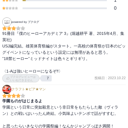
1
0
powered by ブクログ
91冊目『僕のヒーローアカデミア 3』(堀越耕平 著、2015年4月、集
英社)

USJ編完結。雄英体育祭編がスタート。一高校の体育祭が日本のビッ
グイベントになっているという設定には無理があると思う。

”18禁ヒーロー”ミッドナイトは色々とギリギリ。

〈1-Aは強いヒーローになるぞ‼︎〉
ブクログレビューは
投稿日
:
2023.10.22
7
いいねできません
クラフト★ビア★マン
学園ものがはじまるよ
学園という日常に突如殺意という非日常をもたらした敵（ヴィラ
ン）との戦いはいったん終結。小気味よいテンポで話がすすむ。

と思ったらいきなりの学園祭編！なんかジャンプっぽさ満開！
