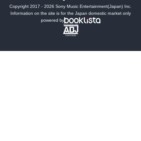
Copyright 2017 - 2026 Sony Music Entertainment(Japan) Inc.
ミステリー
SF
Information on the site is for the Japan domestic market only
powered by
歴史・時代小説
文学
雑誌
グラビア写真集
ボーイズラブ
ティーンズラブ
人文・思想・歴史
社会・政治・法律
ビジネス・経済
サイエンス・テクノロジー
コンピュータ・情報
くらし・家庭
料理・酒
ファッション・美容・ダイエット
ホビー&カルチャー
スポーツ・アウトドア