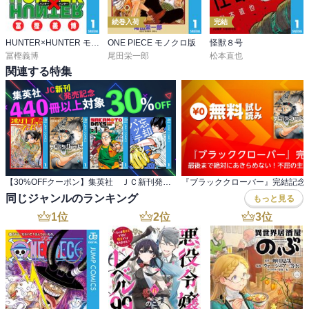
続巻入荷
完結
HUNTER×HUNTER モノクロ版
ONE PIECE モノクロ版
怪獣８号
冨樫義博
尾田栄一郎
松本直也
関連する特集
【30%OFFクーポン】集英社 ＪＣ新刊発売記念 440冊以上対象
同じジャンルのランキング
もっと見る
1
位
2
位
3
位