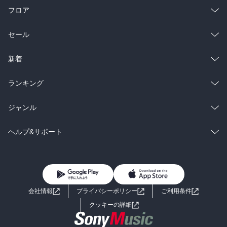
フロア
総合
コミック
セール
ラノベ
小説
総合
コミック
新着
雑誌・グラビア
ビジネス・実用
ラノベ
小説
総合
コミック
ランキング
BL・TL
雑誌・グラビア
ビジネス・実用
ラノベ
小説
総合
コミック
ジャンル
BL・TL
雑誌・グラビア
ビジネス・実用
ラノベ
小説
コミック
男性コミック
ヘルプ&サポート
BL・TL
雑誌・グラビア
ビジネス・実用
女性コミック
コミック誌
初めての方へ
ヘルプ
BL・TL
ライトノベル
男子向けラノベ
よくあるご質問
お問い合わせ
会社情報
プライバシーポリシー
ご利用条件
女子向けラノベ
小説
利用規約
クッキーの詳細
国内小説
海外小説