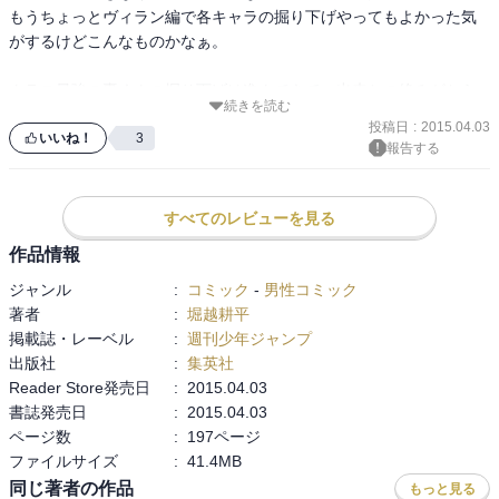
もうちょっとヴィラン編で各キャラの掘り下げやってもよかった気
がするけどこんなものかなぁ。

クラス最強の轟くんの掘り下げは進んできて、出来との絡みがちら
続きを読む
ほら。あと麗日お茶子のヒーローをめざす理由も。

投稿日
:
2015.04.03
爆豪が安定の暴れっぷりであっという間に読み切ってしまった。

いいね！
3
報告する
中表紙のイラストが素敵です。

はやく次読みたいんですけど。
すべてのレビューを見る
作品情報
ジャンル
:
コミック
-
男性コミック
著者
:
堀越耕平
掲載誌・レーベル
:
週刊少年ジャンプ
出版社
:
集英社
Reader Store発売日
:
2015.04.03
書誌発売日
:
2015.04.03
ページ数
:
197ページ
ファイルサイズ
:
41.4MB
同じ著者の作品
もっと見る