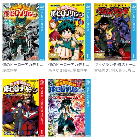
完結
完結
僕のヒーローアカデミア ファイナルファンブック Ultra Age
僕のヒーローアカデミア チームアップミッション
ヴィジランテ-僕のヒーローアカデミア ILLEGALS-
堀越耕平
あきやま陽光
,
堀越耕平
古橋秀之
,
別天荒人
,
堀越耕平