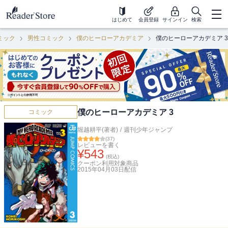
はじめて
会員登録
サインイン
検索
ミック
男性コミック
僕のヒーローアカデミア
僕のヒーローアカデミア 3
僕のヒーローアカデミア 3
コミック
堀越耕平(著者)
/
週刊少年ジャンプ
(
37
)
レビューを書く
¥
543
(税込)
クーポン利用対象商品
2015年04月03日
配信