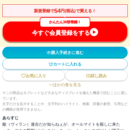
54
新規登録で
円(税込)で買える！
かんたん30秒登録！
今すぐ会員登録をする
購入手続きに進む
カートに入れる
お気に入り
試し読み
ほかの巻を見る
※この商品はタブレットなど大きなディスプレイを備えた機器で読むことに適し
ています。
文字だけを拡大することや、文字列のハイライト、検索、辞書の参照、引用など
の機能が使用できません。
あらすじ
敵（ヴィラン）連合だか知らねぇが、オールマイトを殺しに来た