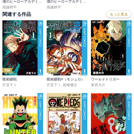
僕のヒーローアカデミア カラー版
僕のヒーローアカデミア公式キャラクターブック2 Ultra Analysis
堀越耕平
堀越耕平
関連する作品
もっと見る
完結
完結
呪術廻戦
呪術廻戦≡（モジュロ）
ワールドトリガー
芥見下々
芥見下々
,
岩崎優次
葦原大介