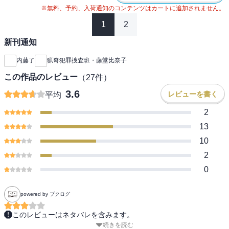
※無料、予約、入荷通知のコンテンツはカートに追加されません。
1
2
新刊通知
内藤了
猟奇犯罪捜査班・藤堂比奈子
この作品のレビュー
（
27
件）
3.6
レビューを書く
平均
2
13
10
2
0
powered by ブクログ
このレビューはネタバレを含みます。
続きを読む
猟奇犯罪捜査班藤堂比奈子シリーズ
