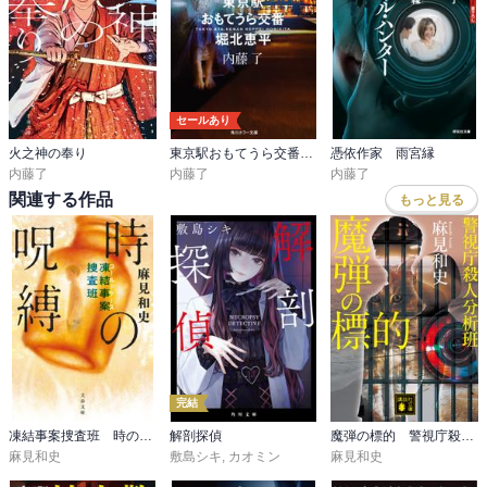
セールあり
火之神の奉り
東京駅おもてうら交番・堀北恵平
憑依作家 雨宮縁
内藤了
内藤了
内藤了
関連する作品
もっと見る
完結
凍結事案捜査班 時の呪縛
解剖探偵
魔弾の標的 警視庁殺人分析班
麻見和史
敷島シキ
,
カオミン
麻見和史