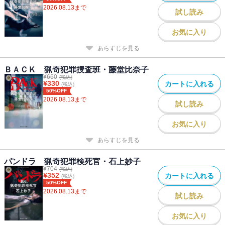
2026.08.13
まで
試し読み
お気に入り
あらすじを見る
ＢＡＣＫ 猟奇犯罪捜査班・藤堂比奈子
¥
660
(税込)
¥
330
カートに入れる
(税込)
50%OFF
2026.08.13
まで
試し読み
お気に入り
あらすじを見る
パンドラ 猟奇犯罪検死官・石上妙子
¥
704
(税込)
¥
352
カートに入れる
(税込)
50%OFF
2026.08.13
まで
試し読み
お気に入り