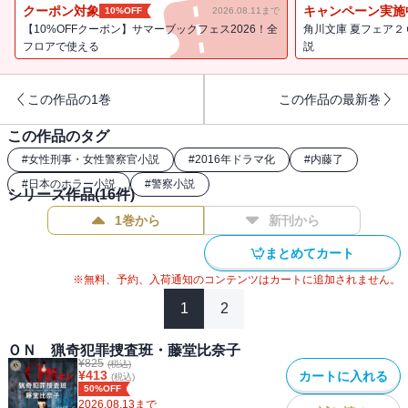
てゆく――。「猟奇犯罪捜査班・藤堂比奈子」シリーズ始まりの事
クーポン対象
キャンペーン実施
10%OFF
2026.08.11まで
件を保目線で描く約束のスピンオフ長編！【電子版特別付録】
【10%OFFクーポン】サマーブックフェス2026！全
角川文庫 夏フェア２
『OFF』イラストカード（絵＝内藤了）
フロアで使える
説
この作品の1巻
この作品の最新巻
この作品のタグ
#
女性刑事・女性警察官小説
#
2016年ドラマ化
#
内藤了
#
日本のホラー小説
#
警察小説
シリーズ作品(
16
件)
1巻から
新刊から
まとめてカート
※無料、予約、入荷通知のコンテンツはカートに追加されません。
1
2
ＯＮ 猟奇犯罪捜査班・藤堂比奈子
¥
825
(税込)
¥
413
カートに入れる
(税込)
50%OFF
2026.08.13
まで