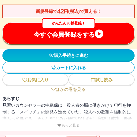
42
新規登録で
円(税込)で買える！
かんたん30秒登録！
今すぐ会員登録をする
購入手続きに進む
カートに入れる
お気に入り
試し読み
ほかの巻を見る
あらすじ
見習いカウンセラーの中島保は、殺人者の脳に働きかけて犯行を抑
制する「スイッチ」の開発を進めていた。殺人への欲望を強制的に
痛みへ変換する、そんなSFじみた研究のはずが、実験は成功。野放
しになっている犯罪者たちにスイッチを埋め込む保だが、それは想
もっと見る
像を超え、犯罪者が自らの肉体を傷つける破滅のスイッチへと化し