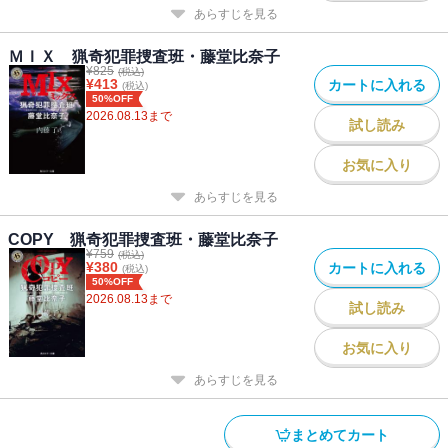
あらすじを見る
ＭＩＸ 猟奇犯罪捜査班・藤堂比奈子
¥
825
(税込)
¥
413
カートに入れる
(税込)
50%OFF
2026.08.13
まで
試し読み
お気に入り
あらすじを見る
COPY 猟奇犯罪捜査班・藤堂比奈子
¥
759
(税込)
¥
380
カートに入れる
(税込)
50%OFF
2026.08.13
まで
試し読み
お気に入り
あらすじを見る
まとめてカート