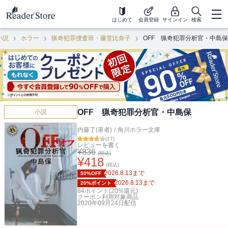
はじめて
会員登録
サインイン
検索
小説
ホラー
猟奇犯罪捜査班・藤堂比奈子
OFF 猟奇犯罪分析官・中島保
OFF 猟奇犯罪分析官・中島保
小説
内藤了(著者)
/
角川ホラー文庫
(
27
)
レビューを書く
¥
836
(税込)
¥
418
(税込)
2026.8.13
まで
50%OFF
2026.8.13
まで
20%ポイント
84
ポイント(
20
%還元)
クーポン利用対象商品
2020年09月24日
配信