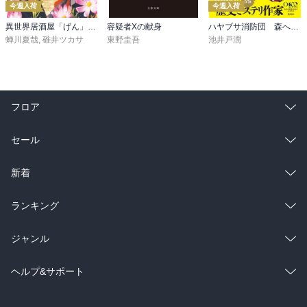
今週入荷
今週入荷
異世界居酒屋「げん」三杯目
容疑者Xの献身
ハヤブサ消防団 森へつづく道
蝉川夏哉
,
碓井ツカサ
東野圭吾
池井戸潤
フロア
総合
コミック
セール
ラノベ
小説
総合
コミック
新着
雑誌・グラビア
ビジネス・実用
ラノベ
小説
総合
コミック
ランキング
BL・TL
雑誌・グラビア
ビジネス・実用
ラノベ
小説
総合
コミック
ジャンル
BL・TL
雑誌・グラビア
ビジネス・実用
ラノベ
小説
コミック
男性コミック
ヘルプ&サポート
BL・TL
雑誌・グラビア
ビジネス・実用
女性コミック
コミック誌
初めての方へ
ヘルプ