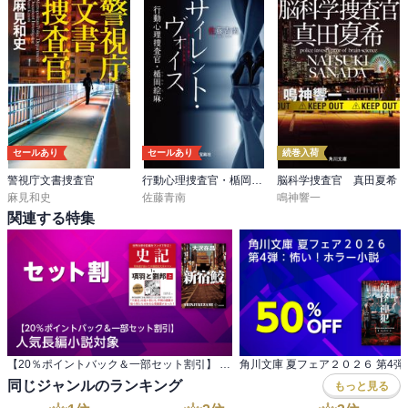
セールあり
セールあり
続巻入荷
警視庁文書捜査官
行動心理捜査官・楯岡絵麻
脳科学捜査官 真田夏希
麻見和史
佐藤青南
鳴神響一
関連する特集
【20％ポイントバック＆一部セット割引】 人気長編小説対象
同じジャンルのランキング
もっと見る