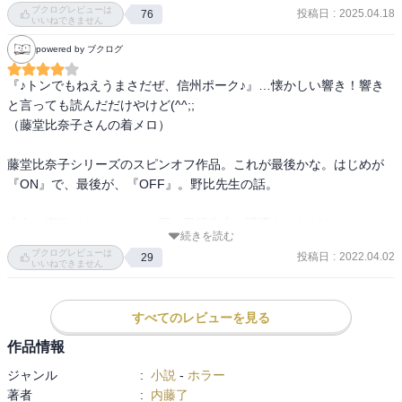
ブクログレビューは
スピンオフ　猟奇犯罪分析官中島保

投稿日
:
2025.04.18
76
いいねできません
powered by ブクログ
中島先生が、スイッチを押すものとして

研究を続けるその理由は、償いのため

『♪トンでもねえうまさだぜ、信州ポーク♪』…懐かしい響き！響き
「ＯＮ」として始まったひなちゃんシリーズ

と言っても読んだだけやけど(^^;;

それに対応させた「OFF」

（藤堂比奈子さんの着メロ）

保先生のより深い苦悩の描写

殺人犯の脳に働きかけ犯行を抑止する

藤堂比奈子シリーズのスピンオフ作品。これが最後かな。はじめが
スイッチの開発

『ON』で、最後が、『OFF』。野比先生の話。

自らの脳にも負荷をかけて指導医師早川亡きあと

自らスイッチを押す者となる

少女の事件がキッカケに、更に早坂先生に誘導されながら…

続きを読む
早坂先生…サイコパスとか精神的なのは、見た目は分からんから怖
保を逮捕したのは比奈子

ブクログレビューは
投稿日
:
2022.04.02
29
いな〜

いいねできません
しかし保の罪は現在の科学では実証できない

野比先生は、早坂先生にのせられただけで、主犯ではないけど、本
彼はセンターで研究を続けることになる

人にとっては自分にしかできない事やったんやから、辛いわな。

ＯＮで説明しきれなかったスイッチが

すべてのレビューを見る
もう少し早く、比奈子ちゃんに会っていたら…

もう少し詳細に描かれている
過去は、変えられないので、これからは償っていくしかないし…

作品情報
悲しみ倍速や〜(T . T)

ジャンル
:
小説
-
ホラー
著者
:
内藤了
蛍光灯ベビーというのもキツイ。文言も含めて。
