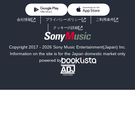
BL・TL
ライトノベル
男子向けラノベ
よくあるご質問
お問い合わせ
会社情報
プライバシーポリシー
ご利用条件
女子向けラノベ
小説
利用規約
クッキーの詳細
国内小説
海外小説
Copyright 2017 - 2026 Sony Music Entertainment(Japan) Inc.
ミステリー
SF
Information on the site is for the Japan domestic market only
powered by
歴史・時代小説
文学
雑誌
グラビア写真集
ボーイズラブ
ティーンズラブ
人文・思想・歴史
社会・政治・法律
ビジネス・経済
サイエンス・テクノロジー