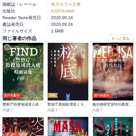
掲載誌・レーベル
:
角川ホラー文庫
　親が赤ちゃんに構わず放置した場合などに、赤ちゃんが蛍光灯を
出版社
:
KADOKAWA
ぼんやりと見つめて…サイレントベビーとも呼ばれて…何かしんど
Reader Store発売日
:
2020.09.24
い(T . T)
書誌発売日
:
2020.09.24
ファイルサイズ
:
2.6MB
同じ著者の作品
もっと見る
セールあり
予約
セールあり
警察庁特捜地域潜入班・鳴瀬清花
警視庁異能処理班ミカヅチ
微生物研究室特任教授・坂口信
内藤了
内藤了
内藤了