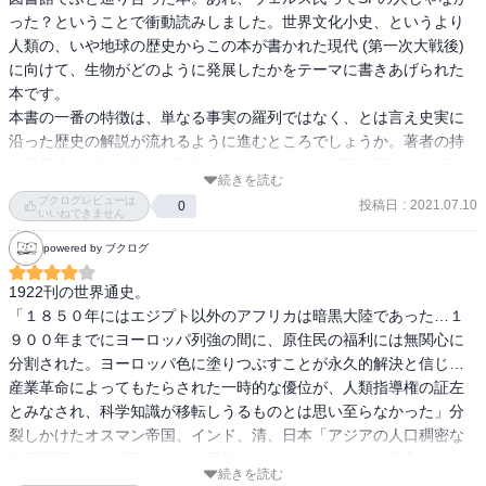
った？ということで衝動読みしました。世界文化小史、というより
人類の、いや地球の歴史からこの本が書かれた現代 (第一次大戦後) 
に向けて、生物がどのように発展したかをテーマに書きあげられた
本です。

本書の一番の特徴は、単なる事実の羅列ではなく、とは言え史実に
沿った歴史の解説が流れるように進むところでしょうか。著者の持
つ世界史 (生物の進化の歴史をベースにした、人間の活動) への深い
続きを読む
理解が成せる業なのでしょう。

ブクログレビューは
投稿日
:
2021.07.10
0
もちろんヨーロッパを軸足に置いている点や近代の記載が力が入っ
いいねできません
てるがしかし駆け足すぎるところなどが少し残念なものの、その代
powered by ブクログ
わり事実の洪水にしない点・特定の思想に偏らず、近代以後の劇的
な生活の変化の可能性と危険性をも書いていることにハッとさせら
1922刊の世界通史。

れる。

「１８５０年にはエジプト以外のアフリカは暗黒大陸であった…１
９００年までにヨーロッパ列強の間に、原住民の福利には無関心に
産業革命後、文化や科学の発展とともに、多くのものが消えて破壊
分割された。ヨーロッパ色に塗りつぶすことが永久的解決と信じ…
されてきた。IT の力で更なる力を得た人類がどうなるのか。正直、
産業革命によってもたらされた一時的な優位が、人類指導権の証左
不安と恐怖ばかりだけど、それでも希望を見出したい。それが、こ
とみなされ、科学知識が移転しうるものとは思い至らなかった」分
の本を読んだ直後の自分の感情でした。
裂しかけたオスマン帝国、インド、清、日本「アジアの人口稠密な
文明諸国をも、搾取のための原料にすぎないかのように分割するこ
続きを読む
とに傾倒した」ところが、新たに日本が一強国として参入した。中