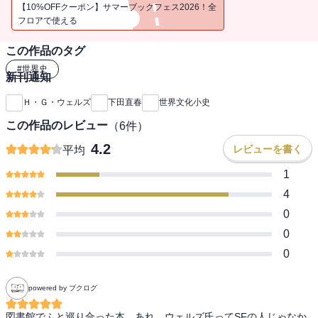
【10%OFFクーポン】サマーブックフェス2026！全
フロアで使える
この作品のタグ
#
世界史
新刊通知
Ｈ・Ｇ・ウェルズ
下田直春
世界文化小史
この作品のレビュー
（
6
件）
4.2
レビューを書く
平均
1
4
0
0
0
powered by ブクログ
図書館でふと巡り合った本。あれ、ウェルズ氏ってSFの人じゃなか