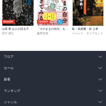
50%OFF
72%OFF
山怪 青 山人が語る不思議な話
「そのままの自分」を生きてみる 精神科医が教える自分を責めない気持ちの整理術 (特装版)
銃・病原菌・鉄 上巻
田中 康弘
藤野智哉
ジャレド・ダイアモンド
フロア
総合
コミック
セール
ラノベ
小説
総合
コミック
新着
雑誌・グラビア
ビジネス・実用
ラノベ
小説
総合
コミック
ランキング
BL・TL
雑誌・グラビア
ビジネス・実用
ラノベ
小説
総合
コミック
ジャンル