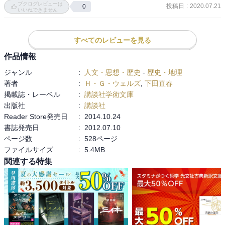
ブクログレビューは
投稿日
:
2020.07.21
0
世的から古今に類を見ない西欧化に成功…

いいねできません
　第二次世界大戦前の、世界大戦は君主制独裁と民主主義の戦いで
あったという進歩主義的史観。

すべてのレビューを見る
　岩波新書の、第二次世界大戦後の見解との変化が興味深い。
作品情報
ジャンル
:
人文・思想・歴史
-
歴史・地理
著者
:
Ｈ・Ｇ・ウェルズ
,
下田直春
掲載誌・レーベル
:
講談社学術文庫
出版社
:
講談社
Reader Store発売日
:
2014.10.24
書誌発売日
:
2012.07.10
ページ数
:
528ページ
ファイルサイズ
:
5.4MB
関連する特集