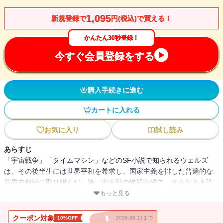
1,095
新規登録で
円(税込)で買える！
かんたん30秒登録！
今すぐ会員登録をする
購入手続きに進む
カートに入れる
お気に入り
試し読み
あらすじ
「宇宙戦争」「タイムマシン」などのSF小説で知られるウェルズ
は、その後半生には世界平和を希求し、国家主義を排した普遍的な
世界史叙述に取り組んだ。第一次大戦の惨禍を経て、さらなる大戦
争の恐怖を前に執筆された本書は、地球と生命の誕生に始まる人類
もっと見る
の歩みを大きな視点で物語る。現代に通じる文明観と、人類への信
頼に満ちた、世界史入門の名著。（講談社学術文庫）
クーポン対象
10%OFF
2026.08.11まで