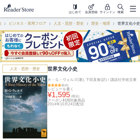
はじめて
会員登録
サインイン
検索
)
ビジネス・実用フロア
人文・思想・歴史
歴史・地理
世界文化小史
世界文化小史
人文・思想・歴史
Ｈ・Ｇ・ウェルズ(著)
,
下田直春(訳)
/
講談社学術文庫
(
6
)
レビューを書く
¥
1,595
(税込)
クーポン利用対象商品
2014年10月24日
配信