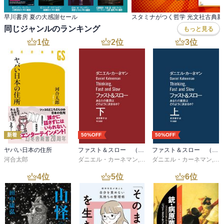
早川書房 夏の大感謝セール
同じジャンルのランキング
もっと見る
1
位
2
位
3
位
新着
50%OFF
50%OFF
ヤバい日本の住所
ファスト＆スロー （下）
ファスト＆スロー （上）
河合太郎
ダニエル・カーネマン
,
村井章子
ダニエル・カーネマン
,
村
4
位
5
位
6
位