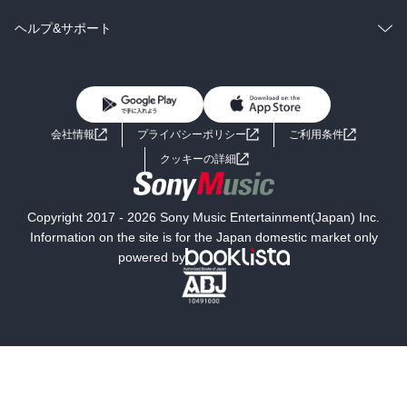
BL・TL
雑誌・グラビア
ビジネス・実用
ラノベ
小説
コミック
男性コミック
ヘルプ&サポート
BL・TL
雑誌・グラビア
ビジネス・実用
女性コミック
コミック誌
初めての方へ
ヘルプ
BL・TL
ライトノベル
男子向けラノベ
よくあるご質問
お問い合わせ
会社情報
プライバシーポリシー
ご利用条件
女子向けラノベ
小説
利用規約
クッキーの詳細
国内小説
海外小説
Copyright 2017 - 2026 Sony Music Entertainment(Japan) Inc.
ミステリー
SF
Information on the site is for the Japan domestic market only
powered by
歴史・時代小説
文学
雑誌
グラビア写真集
ボーイズラブ
ティーンズラブ
人文・思想・歴史
社会・政治・法律