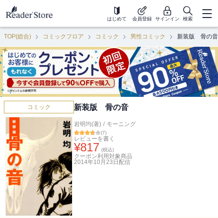
はじめて
会員登録
サインイン
検索
TOP(総合)
コミックフロア
コミック
男性コミック
新装版 骨の音
新装版 骨の音
コミック
岩明均(著)
/
モーニング
(
7
)
レビューを書く
¥
817
(税込)
クーポン利用対象商品
2014年10月23日
配信