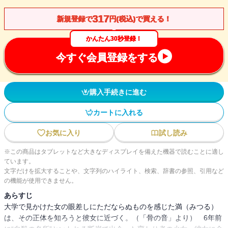
317
新規登録で
円(税込)で買える！
かんたん30秒登録！
今すぐ会員登録をする
購入手続きに進む
カートに入れる
お気に入り
試し読み
※この商品はタブレットなど大きなディスプレイを備えた機器で読むことに適し
ています。
文字だけを拡大することや、文字列のハイライト、検索、辞書の参照、引用など
の機能が使用できません。
あらすじ
大学で見かけた女の眼差しにただならぬものを感じた満（みつる）
は、その正体を知ろうと彼女に近づく。（「骨の音」より） 6年前