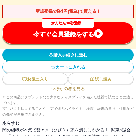
94
新規登録で
円(税込)で買える！
かんたん30秒登録！
今すぐ会員登録をする
購入手続きに進む
カートに入れる
お気に入り
試し読み
ほかの巻を見る
※この商品はタブレットなど大きなディスプレイを備えた機器で読むことに適し
ています。
文字だけを拡大することや、文字列のハイライト、検索、辞書の参照、引用など
の機能が使用できません。
あらすじ
闇の組織が本気で響々木（ひびき）家を潰しにかかる!! 関東○誠会