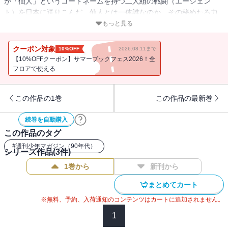
が「仙人」というコードネームを持つ二人組の戦闘（エージェン
ト）を日本に送りこんだ。仙人とは一体誰なのか、その秘めたる力
とは？ 一方、闇の組織が送り込んだ恐怖のパワー使い・結城を倒
もっと見る
した将だったが、闘いはまだ始まったばかり。結城のことは、序章
（プロローグ）に過ぎなかった。そしていま、また新たな転校生が
クーポン対象
10%OFF
2026.08.11まで
出現する!!
【10%OFFクーポン】サマーブックフェス2026！全
フロアで使える
この作品の1巻
この作品の最新巻
続巻を自動購入
この作品のタグ
#
週刊少年マガジン（90年代）
シリーズ作品(
3
件)
1巻から
新刊から
まとめてカート
※無料、予約、入荷通知のコンテンツはカートに追加されません。
1