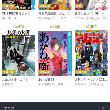
今週入荷
今週入荷
新着
ONE PIECE モノクロ版 115
異世界居酒屋「のぶ」(22)
悪役令嬢レベル99 ～私は裏ボスですが魔王ではありません～ その６
尾田栄一郎
蝉川夏哉
,
ヴァージニア二等兵
のこみ
,
転
,
七夕さとり
,
Tea
4
位
5
位
6
位
今週入荷
今週入荷
今週入荷
九条の大罪（１７）
あかね噺 23
週刊少年マガジン 2026年36・37号[2026年8月5日発売]
真鍋昌平
末永裕樹
,
馬上鷹将
金城宗幸
,
ノ村優介
,
真島ヒロ
フロア