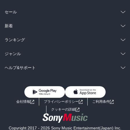
総合
コミック
セール
ラノベ
小説
総合
コミック
新着
雑誌・グラビア
ビジネス・実用
ラノベ
小説
総合
コミック
ランキング
BL・TL
雑誌・グラビア
ビジネス・実用
ラノベ
小説
総合
コミック
ジャンル
BL・TL
雑誌・グラビア
ビジネス・実用
ラノベ
小説
コミック
男性コミック
ヘルプ&サポート
BL・TL
雑誌・グラビア
ビジネス・実用
女性コミック
コミック誌
初めての方へ
ヘルプ
BL・TL
ライトノベル
男子向けラノベ
よくあるご質問
お問い合わせ
会社情報
プライバシーポリシー
ご利用条件
女子向けラノベ
小説
利用規約
クッキーの詳細
国内小説
海外小説
Copyright 2017 - 2026 Sony Music Entertainment(Japan) Inc.