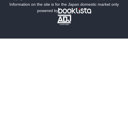
ミステリー
SF
Information on the site is for the Japan domestic market only
powered by
歴史・時代小説
文学
雑誌
グラビア写真集
ボーイズラブ
ティーンズラブ
人文・思想・歴史
社会・政治・法律
ビジネス・経済
サイエンス・テクノロジー
コンピュータ・情報
くらし・家庭
料理・酒
ファッション・美容・ダイエット
ホビー&カルチャー
スポーツ・アウトドア
地図・ガイド
エンターテイメント