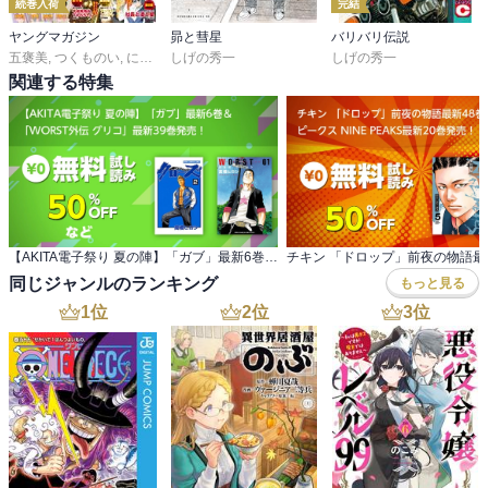
続巻入荷
完結
ヤングマガジン
昴と彗星
バリバリ伝説
五褒美
,
つくものい
,
にゃんにゃんファクトリー
しげの秀一
,
雁木万里
しげの秀一
,
ずり騎士
,
南勝久
,
蓮尾
関連する特集
【AKITA電子祭り 夏の陣】「ガブ」最新6巻＆ 「WORST外伝 グリコ」最新39巻発売！
同じジャンルのランキング
もっと見る
1
位
2
位
3
位