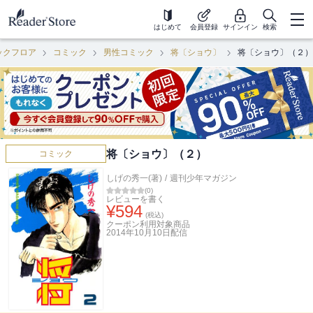
はじめて
会員登録
サインイン
検索
ックフロア
コミック
男性コミック
将〔ショウ〕
将〔ショウ〕（２）
将〔ショウ〕（２）
コミック
しげの秀一(著)
/
週刊少年マガジン
(
0
)
レビューを書く
¥
594
(税込)
クーポン利用対象商品
2014年10月10日
配信