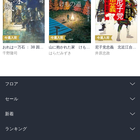
今週入荷
今週入荷
今週入荷
おれは一万石 ： 38 因縁の賊
山に抱かれた家 けもの道
尼子党忠義 北近江合戦心得〈八〉
千野隆司
はらだみずき
井原忠政
フロア
総合
コミック
セール
ラノベ
小説
総合
コミック
新着
雑誌・グラビア
ビジネス・実用
ラノベ
小説
総合
コミック
ランキング