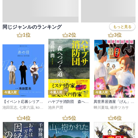
同じジャンルのランキング
もっと見る
1
位
2
位
3
位
今週入荷
今週入荷
今週入荷
【イベント応募シリアルコード付】池田匡志出演・オーディオフォトブック「あの日」SPECIAL EDITION（音声／動画付）
ハヤブサ消防団 森へつづく道
異世界居酒屋「げん」三杯目
池田匡志
,
七寒六温
,
konoko58
池井戸潤
,
村崎キコ
蝉川夏哉
,
碓井ツカサ
4
位
5
位
6
位