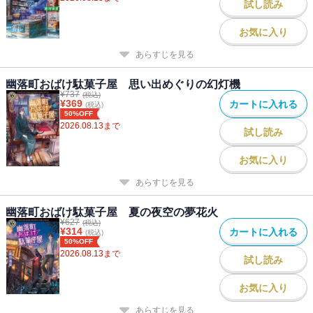
試し読み
お気に入り
あらすじを見る
幽落町おばけ駄菓子屋 思い出めぐりの幻灯機
¥
737
(税込)
¥
369
カートに入れる
(税込)
50%OFF
2026.08.13
まで
試し読み
お気に入り
あらすじを見る
幽落町おばけ駄菓子屋 夏の夜空の夢花火
¥
627
(税込)
¥
314
カートに入れる
(税込)
50%OFF
2026.08.13
まで
試し読み
お気に入り
あらすじを見る