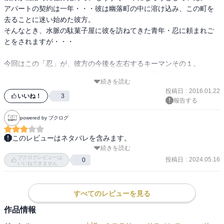
アパートの契約は一年・・・彼は幽落町の中に溶け込み、この町を
去ることに迷い始めた彼方。

そんなとき、水脈の駄菓子屋に彼を訪ねてきた青年・忍に頼まれご
とをされますが・・・

今回はこの「忍」が、彼方の今後を左右するキーマンその１。

彼があやかしになった訳、そして今も心の奥に閉じ込めている後悔
続きを読む
や孤独。

投稿日
:
2016.01.22
それを知った彼方はこの町を出てゆく決心をしますが、それをまた
いいね！
3
報告する
邪魔しようとする謎のあやかし「蘇芳」。

キーマン２がこの謎のあやかし「蘇芳」・・・今回はいよいよ彼の
powered by ブクログ
謎が解き明かされます。

このレビューはネタバレを含みます。
続きを読む
シリーズ5巻目

このシリーズは、どうやら今回が最終巻のようで・・・ちょっと残
ブクログレビューは
ちょうど一年契約が切れる回

投稿日
:
2024.05.16
0
念です。

いいねできません
まだシリーズ続いてるのは知ってるので出て行ったりはしないんだ
まだもう少し物語を読んでみたいです。
ろうなと。

紙芝居屋さんの正体が判明。可愛かったです。
すべてのレビューを見る
作品情報