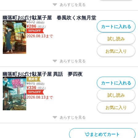
あらすじを見る
幽落町おばけ駄菓子屋 春風吹く水無月堂
¥
572
(税込)
¥
286
カートに入れる
(税込)
50%OFF
2026.08.13
まで
試し読み
お気に入り
あらすじを見る
幽落町おばけ駄菓子屋 異話 夢四夜
最終巻
カートに入れる
¥
671
(税込)
¥
336
(税込)
50%OFF
試し読み
2026.08.13
まで
お気に入り
あらすじを見る
まとめてカート