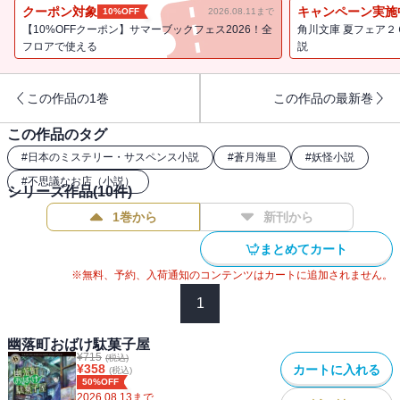
クーポン対象
キャンペーン実施
10%OFF
2026.08.11まで
【10%OFFクーポン】サマーブックフェス2026！全
角川文庫 夏フェア２
フロアで使える
説
この作品の1巻
この作品の最新巻
この作品のタグ
#
日本のミステリー・サスペンス小説
#
蒼月海里
#
妖怪小説
#
不思議なお店（小説）
シリーズ作品(
10
件)
1巻から
新刊から
まとめてカート
※無料、予約、入荷通知のコンテンツはカートに追加されません。
1
幽落町おばけ駄菓子屋
¥
715
(税込)
¥
358
カートに入れる
(税込)
50%OFF
2026.08.13
まで