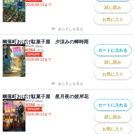
2026.08.13
まで
試し読み
お気に入り
あらすじを見る
幽落町おばけ駄菓子屋 夕涼みの蝉時雨
¥
528
(税込)
¥
264
カートに入れる
(税込)
50%OFF
2026.08.13
まで
試し読み
お気に入り
あらすじを見る
幽落町おばけ駄菓子屋 星月夜の彼岸花
¥
572
(税込)
¥
286
カートに入れる
(税込)
50%OFF
2026.08.13
まで
試し読み
お気に入り