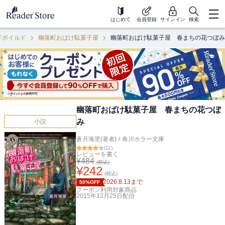
はじめて
会員登録
サインイン
検索
ドボイルド
幽落町おばけ駄菓子屋
幽落町おばけ駄菓子屋 春まちの花つぼみ
幽落町おばけ駄菓子屋 春まちの花つぼ
み
小説
蒼月海里(著者)
/
角川ホラー文庫
(
11
)
レビューを書く
¥
484
(税込)
¥
242
(税込)
2026.8.13
まで
50%OFF
クーポン利用対象商品
2015年12月25日
配信