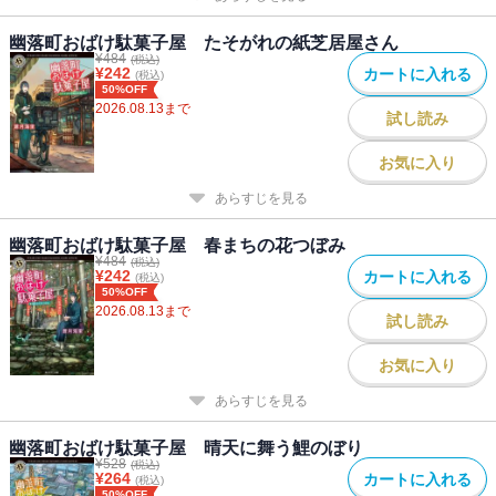
幽落町おばけ駄菓子屋 たそがれの紙芝居屋さん
¥
484
(税込)
¥
242
カートに入れる
(税込)
50%OFF
2026.08.13
まで
試し読み
お気に入り
あらすじを見る
幽落町おばけ駄菓子屋 春まちの花つぼみ
¥
484
(税込)
¥
242
カートに入れる
(税込)
50%OFF
2026.08.13
まで
試し読み
お気に入り
あらすじを見る
幽落町おばけ駄菓子屋 晴天に舞う鯉のぼり
¥
528
(税込)
¥
264
カートに入れる
(税込)
50%OFF