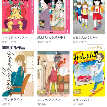
ＫＥＹを追ってるドキュメンタリー番組の中で、

ＫＥＹの過去を振り返っていく。

ＫＥＹが入院してる時の主治医である沢田曜子。

それは、

倫子に似てる短命で終わったＫＥＹの妻の事。

それを、

完結
マミちゃんから知り得た倫子のタラレバ娘同盟の小雪と香が知る。

つか、

ママはテンパリスト
銀太郎さんお頼み申す
まるさんかくしかく
東村アキコ
東村アキコ
東村アキコ
それで止めに行っちゃうのか早坂さんと倫子の仲を！

って、

関連する作品
もっと見る
８巻に続く。

リアルチックだったマンガが、

突然、

少女マンガに変わった瞬間がこの７巻です！

これでＫＥＹと倫子が結ばれるようになったらこのマンガも評価を
落とす。

リアルって、

完結
完結
こんなに劇的なストーリー在り得ない。

ブランチライン
プリンセスメゾン
みっしょん！！
池辺葵
池辺葵
入江喜和
陳腐です！
