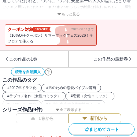
返していたけれど、ついに、ついに安息第一の大人の恋にたどり着
いた!!と思ったけれど、まだまだタラレバ物語は終わらない…。累計
２６０万部突破＆実写ドラマ化の超人気作、最新刊！
もっと見る
クーポン対象
10%OFF
2026.08.11まで
【10%OFFクーポン】サマーブックフェス2026！全
フロアで使える
この作品の1巻
この作品の最新巻
続巻を自動購入
この作品のタグ
#
2017年ドラマ化
#
男のための恋愛バイブル漫画
#
ラブコメ名作（女性コミック）
#
恋愛（女性コミック）
#
2020年ドラマ化
#
10巻以内完結名作女性コミック
シリーズ作品(
9
件)
全て表示する
#
アラサー女子漫画
#
シスターフッド漫画
1巻から
新刊から
まとめてカート