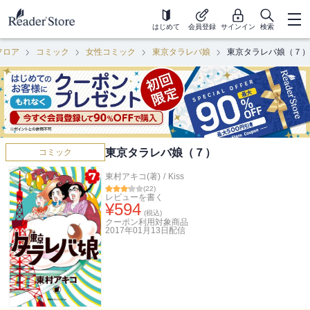
はじめて
会員登録
サインイン
検索
フロア
コミック
女性コミック
東京タラレバ娘
東京タラレバ娘（７）
東京タラレバ娘（７）
コミック
東村アキコ(著)
/
Kiss
(
22
)
レビューを書く
¥
594
(税込)
クーポン利用対象商品
2017年01月13日
配信