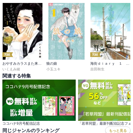
おもしろかったタラレバが黄昏流星群ですよ。。。

残念すぎる。。。

結局ＫＥＹは倫子のただのストーカー疑惑！

過去を断ち切れない残念系男子ってだけになってします。

しかも、

本人のいないところで！

完結
完結
そう、

本人のいないところで起きてることだから、

おやすみカラスまた来てね。
狼の娘
海街ｄｉａｒｙ １ 蝉時雨のやむ頃
いくえみ綾
小玉ユキ
吉田秋生
まだまだ予想外の事が起きるかもしれない！

関連する特集
つか、

そうなれ！

そうならないとまたクロージングに失敗したマンガになってしまう
ぅ～！

と、

金髪を選んだ理由も残念ですなＫＥＹ君。

思春期まっしぐらじゃないか！

ココハナ9月号配信記念
「若草同盟」最新刊配信記念フェ
ちなみに、

同じジャンルのランキング
もっと見る