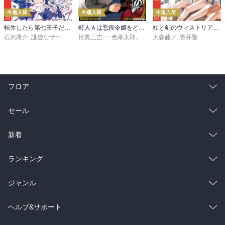
今週入荷
今週入荷
今週入荷
転生したら第七王子だったので、気ままに魔術を極めます（２４）
町人Ａは悪役令嬢をどうしても救いたい ～どぶと空と氷の姫君～１０【電子書店共通特典イラスト付】
杖と剣のウィストリア（１６）
石沢庸介
,
謙虚なサークル
,
メル。
目黒三吉
,
一色孝太郎
,
Parum
大森藤ノ
,
青井聖
フロア
総合
コミック
セール
ラノベ
小説
総合
コミック
新着
雑誌・グラビア
ビジネス・実用
ラノベ
小説
総合
コミック
ランキング
BL・TL
雑誌・グラビア
ビジネス・実用
ラノベ
小説
総合
コミック
ジャンル
BL・TL
雑誌・グラビア
ビジネス・実用
ラノベ
小説
コミック
男性コミック
ヘルプ&サポート