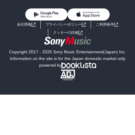
BL・TL
雑誌・グラビア
ビジネス・実用
女性コミック
コミック誌
初めての方へ
ヘルプ
BL・TL
ライトノベル
男子向けラノベ
よくあるご質問
お問い合わせ
会社情報
プライバシーポリシー
ご利用条件
女子向けラノベ
小説
利用規約
クッキーの詳細
国内小説
海外小説
Copyright 2017 - 2026 Sony Music Entertainment(Japan) Inc.
ミステリー
SF
Information on the site is for the Japan domestic market only
powered by
歴史・時代小説
文学
雑誌
グラビア写真集
ボーイズラブ
ティーンズラブ
人文・思想・歴史
社会・政治・法律
ビジネス・経済
サイエンス・テクノロジー