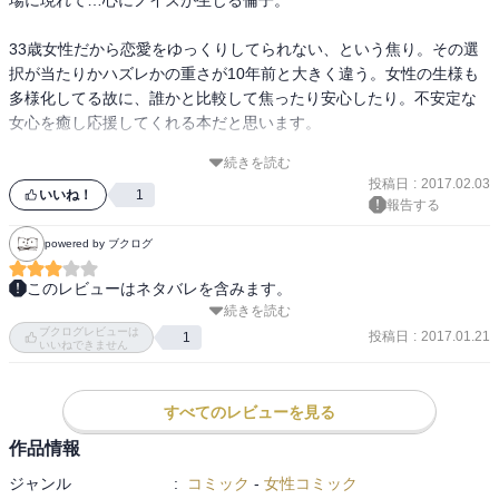
33歳女性だから恋愛をゆっくりしてられない、という焦り。その選
択が当たりかハズレかの重さが10年前と大きく違う。女性の生様も
多様化してる故に、誰かと比較して焦ったり安心したり。不安定な
女心を癒し応援してくれる本だと思います。

続きを読む
倫子は前向きに生きようと、新たな一歩を踏み出します…が、キー
投稿日
:
2017.02.03
君の過去を知った小雪、香、マミちゃんが行動を起こす、ってとこ
いいね！
1
報告する
ろは漫画の醍醐味ですね！
powered by ブクログ
このレビューはネタバレを含みます。
続きを読む
ドラマ化でフェアしてるのかと思ったら、

ブクログレビューは
普通に７巻新発売だったんですね！

投稿日
:
2017.01.21
1
いいねできません
ＫＥＹが倫子の恋の邪魔をする！

今回かなり気合を入れて邪魔をしてるけど、どうしたＫＥＹ？

すべてのレビューを見る
しかし、

作品情報
早坂さん（倫子の今彼）がかなり応戦して邪魔を退けるカタチにな
ジャンル
:
コミック
-
女性コミック
ってますが、大丈夫か？
