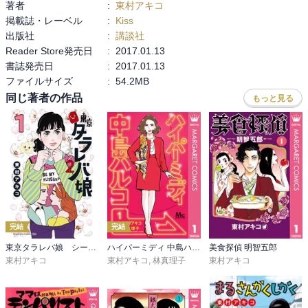
著者
:
東村アキコ
ＫＥＹから逃げるように飛び出し、早坂さんと倫子はホテルに。

掲載誌・レーベル
:
Kiss
つか、

出版社
:
講談社
広いベッドでゆっくり話すか。。。

Reader Store発売日
:
2017.01.13
た、

書誌発売日
:
2017.01.13
黄昏流星群っぽい笑

ファイルサイズ
:
54.2MB
意外に好きなんです黄昏流星群！

ブログにもそろそろ書くか感想を黄昏流星群！

同じ著者の作品
もっと見る
倫子、

ＫＥＹのことが頭から離れず早坂さんを押し倒す！

つか、

相変わらず勢いで行動するのな。

ダメっ娘。。。

５７ｐでこの人でいいって言ってる時点でアウトだわぁ。。。

ちゃんと、

完結
完結
この人がって言えないとね。

大人になれない子供のまま恋愛ごっこが結婚ごっこになっちゃう
東京タラレバ娘 シーズン２
ハイパーミディ 中島ハルコ
美食探偵 明智五郎
東村アキコ
東村アキコ
,
林真理子
東村アキコ
よ！

一方、
