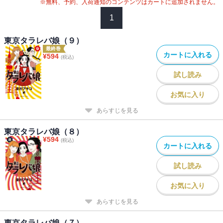
※無料、予約、入荷通知のコンテンツはカートに追加されません。
1
東京タラレバ娘（９）
最終巻
カートに入れる
¥
594
(税込)
試し読み
お気に入り
あらすじを見る
東京タラレバ娘（８）
¥
594
(税込)
カートに入れる
試し読み
お気に入り
あらすじを見る
東京タラレバ娘（７）