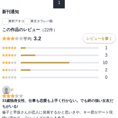
1
新刊通知
東村アキコ
東京タラレバ娘
この作品のレビュー
（
22
件）
3.2
レビューを書く
平均
1
3
10
2
0
碧
33歳独身女性、仕事も恋愛も上手く行かない。でも絆の強い女友だ
ちがいる!
倫子と早坂さんが恋人に発展するかと思いきや、キー君がデート現
場に現れて…心にノイズが生じる倫子。
