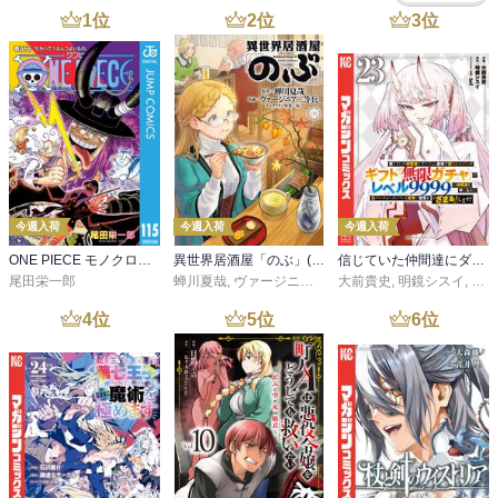
これ完結してませんがドラマはどう終わらせるのですかね？

1
位
2
位
3
位
気にはなるけどテレビが家にないんで・・・。

最終話を見た方にこっそり教えてもらうしかないかぁ。。。

相変わらずタラレＢＡＲはおもしろい！

これはこれ単体で連載にできないものか？

ここを重点的にドラマ化しなのか？

ここが１番面白いんじゃないのか？

と、

おまけコーナー。

今週入荷
今週入荷
今週入荷
これ、

ONE PIECE モノクロ版 115
異世界居酒屋「のぶ」(22)
信じていた仲間達にダンジョン奥地で殺されかけたがギフト『無限ガチャ』でレベル９９９９の仲間達を手に入れて元パーティーメンバーと世界に復讐＆『ざまぁ！』します！（２３）
おもしろいエピソードやね！

尾田栄一郎
蝉川夏哉
,
ヴァージニア二等兵
大前貴史
,
転
,
明鏡シスイ
,
ｔｅ
で、

4
位
5
位
6
位
ネタにするため話聞いたんでしょう！

腹黒じゃない東村アキコ笑