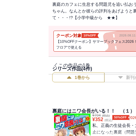
裏庭のカフェに生息する問題児を追い払お
ちゃん。なんとか彼らの評判をあげようと
て・・・!?【小学中級から ★★】
クーポン対象
10%OFF
2026.08.
【10%OFFクーポン】サマーブックフェス2026
フロアで使える
この作品の1巻
シリーズ作品(
4
件)
1巻から
新刊
裏庭にはニワ会長がいる！！ （１）
¥
704
(税込)
50%OFF
2026
¥
352
(税込)
私、正義の生徒会長・
止になった裏庭（問題