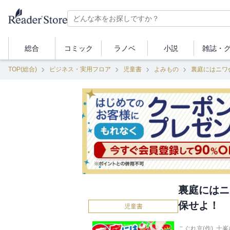
総合
コミック
ラノベ
小説
雑誌・
TOP(総合)
ビジネス・実用フロア
児童書
よみもの
裏庭にはニワ
裏庭にはニ
保せよ！
児童書
こぐれ京(作)
,
十峯