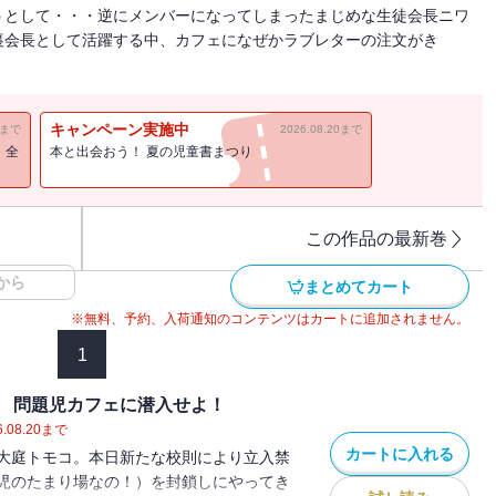
うとして・・・逆にメンバーになってしまったまじめな生徒会長ニワ
裏会長として活躍する中、カフェになぜかラブレターの注文がき
キャンペーン実施中
11まで
2026.08.20まで
！全
本と出会おう！ 夏の児童書まつり
この作品の最新巻
から
まとめてカート
※無料、予約、入荷通知のコンテンツはカートに追加されません。
1
 問題児カフェに潜入せよ！
.08.20
まで
カートに入れる
大庭トモコ。本日新たな校則により立入禁
児のたまり場なの！）を封鎖しにやってき