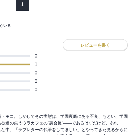
1
がいる
レビューを書く
0
1
0
0
0
庭トモコ。しかしてその実態は、学園裏庭にある不良、もとい、学園
徒達の集うウラカフェの“裏会長”――であるはずだけど、あれ
んな中、「ラブレターの代筆をしてほしい」とやってきた見るからに