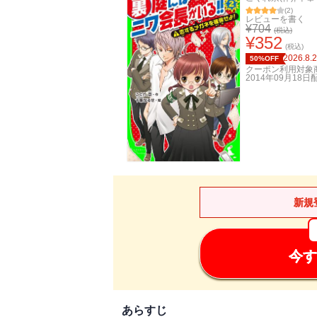
(
2
)
レビューを書く
¥
704
(税込)
¥
352
(税込)
2026.8.
50%OFF
クーポン利用対象
2014年09月18日
新規
今す
あらすじ