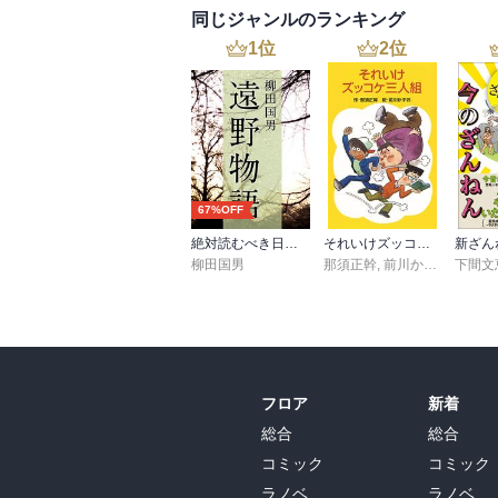
同じジャンルのランキング
1
位
2
位
67%OFF
絶対読むべき日本の民話 遠野物語
それいけズッコケ三人組
柳田国男
那須正幹
,
前川かずお
下間文
フロア
新着
総合
総合
コミック
コミック
ラノベ
ラノベ