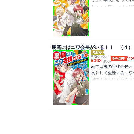
も・・・ウラカフェに
ューを作れば、人気が
裏庭にはニワ会長がいる！！ （４）
最新巻
¥
726
(税込)
50%OFF
2026
¥
363
(税込)
表では鬼の生徒会長と
長として生活するニワ
場でミツルにバラされ
密があるとわかって・