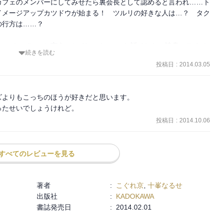
カフェのメンバーにしてみせたら裏会長として認めると言われ……ト
イメージアップカツドウが始まる！　ツルリの好きな人は…？　タク
行方は……？

by aiko　と言うことでLoveletterのお話でした。読書のモチベ
続きを読む
封筒とっかえは絶対あるだろうな～と思ってたら案の定ダヨ…！　タ
投稿日
:
2014.03.05
にくい、19歳の中学一年生（違うって）

ダンボールの中で泣くところうるっときた…それにツルリが食って掛
好きです。行き過ぎちゃう理系男子かわいい。それと、いつもトモコ
よりもこっちのほうが好きだと思います。

る為だったって言うのに、本当ジワッときた。aikoのカブトムシの
ったせいでしょうけれど。
ゃなくて、彼女がライナーノーツで「硬くて強そうなのに本当は脆く
投稿日
:
2014.10.06
だ当時の私はそうだよなあ…って思って。トモコもカブトムシだった
リョウにトモコの想いを綴ったラブレターが渡ってしまったので告白
すべてのレビューを見る
で……これはマスミとの本が薄くなる展開ですね（BLやめろ）い
の過去ってたかが知れてる感じするけど　むしろ私はトモコとマスミ
思っているのであった。三巻楽しみです。
著者
:
こぐれ京
,
十峯なるせ
出版社
:
KADOKAWA
書誌発売日
:
2014.02.01