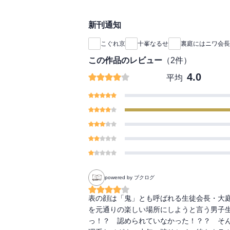
新刊通知
こぐれ京
十峯なるせ
裏庭にはニワ会長
この作品のレビュー
（
2
件）
4.0
平均
powered by ブクログ
表の顔は「鬼」とも呼ばれる生徒会長・大
を元通りの楽しい場所にしようと言う男子生
っ！？　認められていなかった！？？　そ