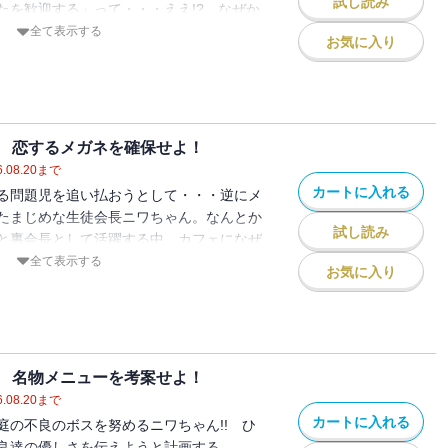
試し読み
たを歓迎する」って・・・ええ!? なぜか
・・・!?【小学中級から ★★】
全て表示する
お気に入り
 恋するメガネを確保せよ！
.08.20
まで
カートに入れる
る問題児を追い払おうとして・・・逆にメ
たまじめな生徒会長ニワちゃん。なんとか
試し読み
と裏会長として活躍する中、カフェになぜ
きて・・・!?【小学中級から ★★】
全て表示する
お気に入り
 名物メニューを考案せよ！
.08.20
まで
カートに入れる
庭の不良のボスを努めるニワちゃん!! ひ
良達の優しさを伝えようと計画する