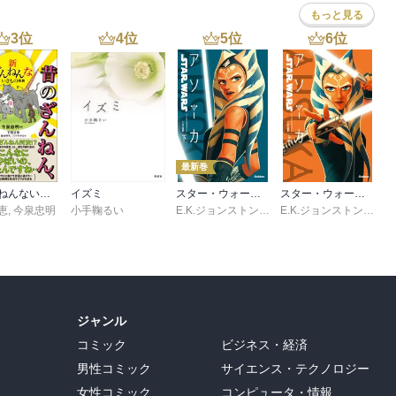
もっと見る
3
位
4
位
5
位
6
位
最新巻
新ざんねんないきもの事典 昔のざんねん、今のざんねん
イズミ
スター・ウォーズ アソーカ 下
スター・ウォーズ アソーカ 上
恵
,
今泉忠明
小手鞠るい
E.K.ジョンストン
,
村上清幸
E.K.ジョンストン
,
村上
ジャンル
コミック
ビジネス・経済
男性コミック
サイエンス・テクノロジー
女性コミック
コンピュータ・情報