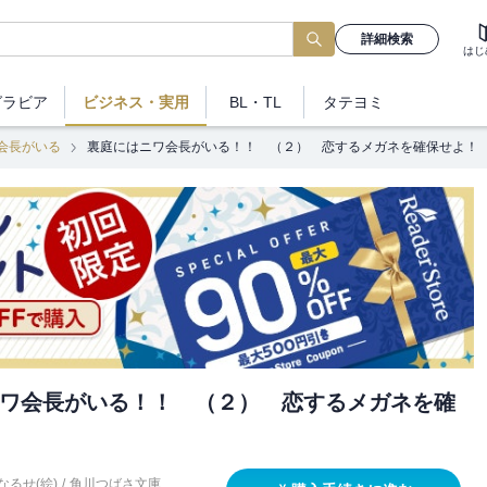
詳細検索
はじ
グラビア
ビジネス
・実用
BL・TL
タテヨミ
会長がいる
裏庭にはニワ会長がいる！！ （２） 恋するメガネを確保せよ！
ワ会長がいる！！ （２） 恋するメガネを確
なるせ(絵)
/
角川つばさ文庫