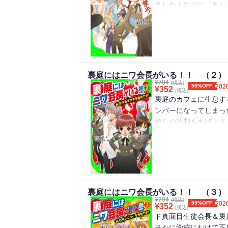
ました！なのに「あん
問題児がなついてきた
裏庭にはニワ会長がいる！！ （２）
¥
704
(税込)
50%OFF
2026
¥
352
(税込)
裏庭のカフェに生息す
ンバーになってしまっ
彼らの評判をあげよう
かラブレターの注文が
裏庭にはニワ会長がいる！！ （３）
¥
704
(税込)
50%OFF
2026
¥
352
(税込)
ド真面目生徒会長＆裏
そかに学校にむけて不