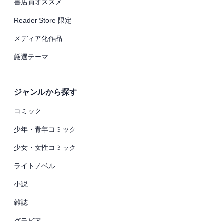
書店員オススメ
Reader Store 限定
メディア化作品
厳選テーマ
ジャンルから探す
コミック
少年・青年コミック
少女・女性コミック
ライトノベル
小説
雑誌
グラビア