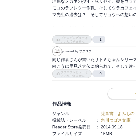
理系なメガネの少年・弦リセイ。彼をウラ
モコのラブレター作戦、そしてウラカフェ
マ先生の過去は？　そしてリョウへの想いの
なーんーどもーなーんーどもーなーんーどもー♪ 
が下がっているので遅くなってしまった。
ブクログレビューは
1
クマ先生にくいことしやがるぜちくしょう。
いいねできません
ユウカを信じてたトモコが陰口たたかれて
powered by ブクログ
かるところもすごく良くて。ツルリすごく
同じ作者さんが書いたサトミちゃんシリーズ
が強くあろうとしたのは本当は弱い自分を守
向こうは里見八犬伝に釣られて、そして違
逸話を思い出す。いや、曲とか歌詞とかじ
ブクログレビューは
0
て弱い虫である」ってことを書いてて読ん
いいねできません
んだよね。

そしてそして意外と展開速いけど結果的に
した形になったんだけど、女は苦手ってこと
やいや過去に何かあったんだろう…中学生
作品情報
が何か絡んでくれたら面白いなあと勝手に
ジャンル
:
児童書
-
よみもの
掲載誌・レーベル
:
角川つばさ文庫
Reader Store発売日
:
2014.09.18
ファイルサイズ
:
15MB