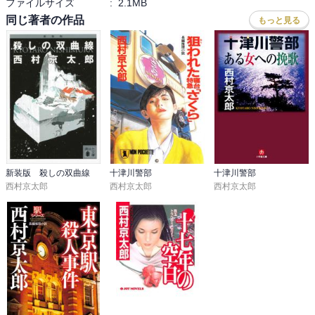
ファイルサイズ
:
2.1MB
同じ著者の作品
もっと見る
新装版 殺しの双曲線
十津川警部
十津川警部
西村京太郎
西村京太郎
西村京太郎