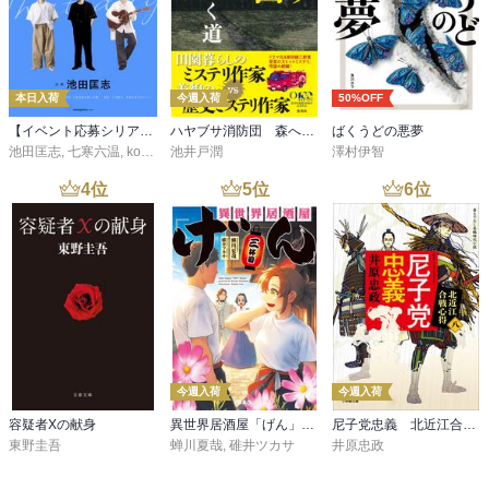
本日入荷
今週入荷
50%OFF
【イベント応募シリアルコード付】池田匡志出演・オーディオフォトブック「あの日」SPECIAL EDITION（音声／動画付）
ハヤブサ消防団 森へつづく道
ばくうどの悪夢
池田匡志
,
七寒六温
,
konoko58
池井戸潤
,
村崎キコ
澤村伊智
4
位
5
位
6
位
今週入荷
今週入荷
容疑者Xの献身
異世界居酒屋「げん」三杯目
尼子党忠義 北近江合戦心得〈八〉
東野圭吾
蝉川夏哉
,
碓井ツカサ
井原忠政