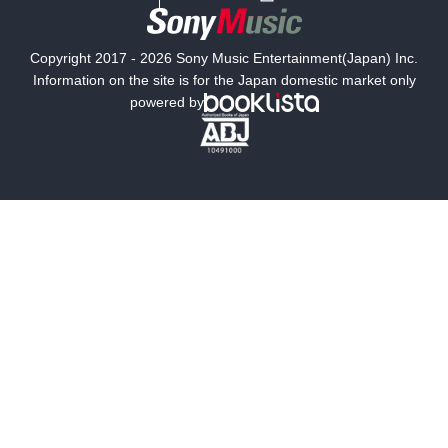
国内小説
海外小説
Copyright 2017 - 2026 Sony Music Entertainment(Japan) Inc.
ミステリー
SF
Information on the site is for the Japan domestic market only
powered by
歴史・時代小説
文学
雑誌
グラビア写真集
ボーイズラブ
ティーンズラブ
人文・思想・歴史
社会・政治・法律
ビジネス・経済
サイエンス・テクノロジー
コンピュータ・情報
くらし・家庭
料理・酒
ファッション・美容・ダイエット
ホビー&カルチャー
スポーツ・アウトドア