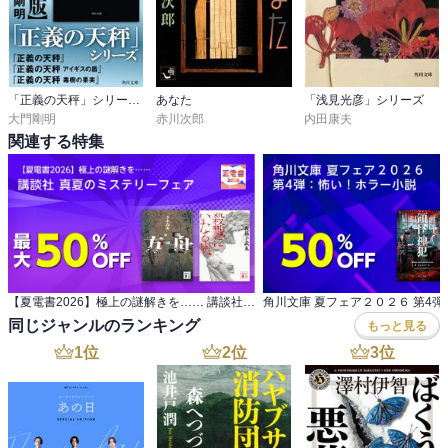
「正義の天秤」シリーズ【3冊合本版】
あなた
「浅見光彦」シリーズ
大門剛明
赤川次郎
内田康夫
関連する特集
【夏電書2026】極上の謎解きを…… 講談社 真夏のミステリーフェア
同じジャンルのランキング
もっと見る
1
位
2
位
3
位