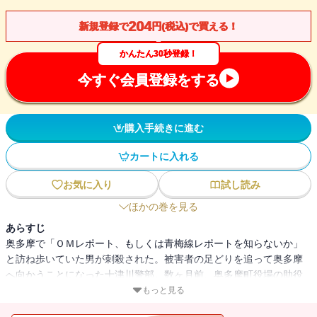
204
新規登録で
円(税込)で買える！
かんたん30秒登録！
今すぐ会員登録をする
購入手続きに進む
カートに入れる
お気に入り
試し読み
ほかの巻を見る
あらすじ
奥多摩で「ＯＭレポート、もしくは青梅線レポートを知らないか」
と訪ね歩いていた男が刺殺された。被害者の足どりを追って奥多摩
へ向かうことになった十津川警部。数ヶ月前、奥多摩町役場の助役
の娘・亜紀も、同じ言葉を口にしていたが、行方不明になっていた
もっと見る
ことが判明する。十津川は、亜紀の部屋で見つけた30cmくらいのロ