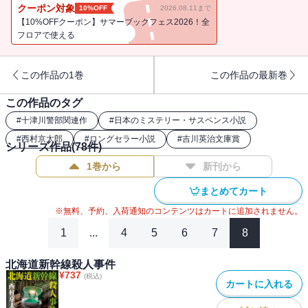
ボットを警察に持ち帰ったところ、そのロボットが爆発。さらに、
クーポン対象
10%OFF
2026.08.11まで
ＡＩの第一人者の謎の死、奥多摩で発見されるクローンの猿と、謎
【10%OFFクーポン】サマーブックフェス2026！全
が謎を呼んでいく……。奥多摩で進行する、巨大な陰謀とは……。
フロアで使える
そして、十津川警部の前に現れたのは、今までにない最新の敵だっ
た！？
この作品の1巻
この作品の最新巻
この作品のタグ
#
十津川警部関連作
#
日本のミステリー・サスペンス小説
#
西村京太郎
#
ロングセラー小説
#
吉川英治文庫賞
シリーズ作品(
78
件)
1巻から
新刊から
まとめてカート
※無料、予約、入荷通知のコンテンツはカートに追加されません。
1
...
4
5
6
7
8
北海道新幹線殺人事件
¥
737
(税込)
カートに入れる