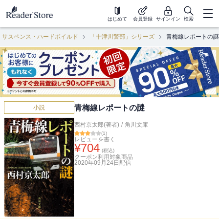
はじめて
会員登録
サインイン
検索
・サスペンス・ハードボイルド
「十津川警部」シリーズ
青梅線レポートの謎
青梅線レポートの謎
小説
西村京太郎(著者)
/
角川文庫
(
1
)
レビューを書く
¥
704
(税込)
クーポン利用対象商品
2020年09月24日
配信