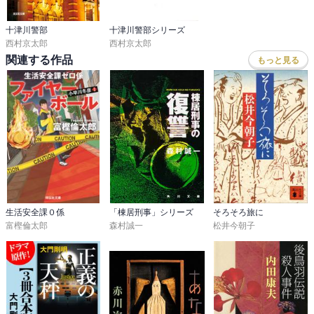
十津川警部
十津川警部シリーズ
西村京太郎
西村京太郎
関連する作品
もっと見る
生活安全課０係
「棟居刑事」シリーズ
そろそろ旅に
富樫倫太郎
森村誠一
松井今朝子