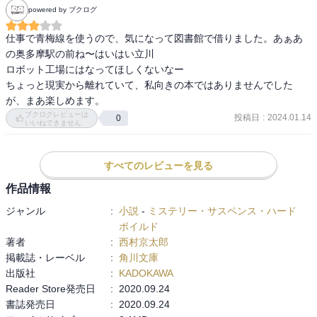
powered by ブクログ
仕事で青梅線を使うので、気になって図書館で借りました。あぁあ
の奥多摩駅の前ね〜はいはい立川

ロボット工場にはなってほしくないなー

ちょっと現実から離れていて、私向きの本ではありませんでした
が、まあ楽しめます。
ブクログレビューは
投稿日
:
2024.01.14
0
いいねできません
すべてのレビューを見る
作品情報
ジャンル
:
小説
-
ミステリー・サスペンス・ハード
ボイルド
著者
:
西村京太郎
掲載誌・レーベル
:
角川文庫
出版社
:
KADOKAWA
Reader Store発売日
:
2020.09.24
書誌発売日
:
2020.09.24