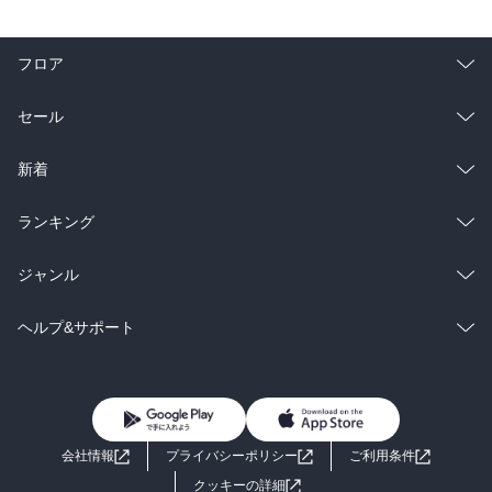
フロア
総合
コミック
セール
ラノベ
小説
総合
コミック
新着
雑誌・グラビア
ビジネス・実用
ラノベ
小説
総合
コミック
ランキング
BL・TL
雑誌・グラビア
ビジネス・実用
ラノベ
小説
総合
コミック
ジャンル
BL・TL
雑誌・グラビア
ビジネス・実用
ラノベ
小説
コミック
男性コミック
ヘルプ&サポート
BL・TL
雑誌・グラビア
ビジネス・実用
女性コミック
コミック誌
初めての方へ
ヘルプ
BL・TL
ライトノベル
男子向けラノベ
よくあるご質問
お問い合わせ
会社情報
プライバシーポリシー
ご利用条件
女子向けラノベ
小説
利用規約
クッキーの詳細