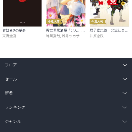
今週入荷
今週入荷
容疑者Xの献身
異世界居酒屋「げん」三杯目
尼子党忠義 北近江合戦心得〈八〉
東野圭吾
蝉川夏哉
,
碓井ツカサ
井原忠政
フロア
総合
コミック
セール
ラノベ
小説
総合
コミック
新着
雑誌・グラビア
ビジネス・実用
ラノベ
小説
総合
コミック
ランキング
BL・TL
雑誌・グラビア
ビジネス・実用
ラノベ
小説
総合
コミック
ジャンル