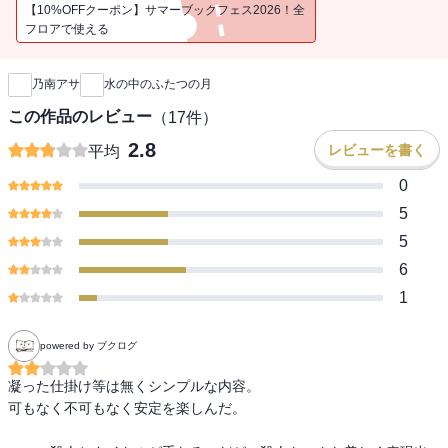
恐ろしい原体験が日常に染み出す様を描いた、衝撃のサイコ・サス
【10%OFFクーポン】サマーブックフェス2026！全
ペンス！
フロアで使える
新刊通知
乃南アサ
水の中のふたつの月
この作品のレビュー
（
17
件）
2.8
レビューを書く
平均
0
5
5
6
1
powered by ブクログ
凝った仕掛け等は無くシンプルな内容。

可もなく不可もなく安定を楽しんだ。
