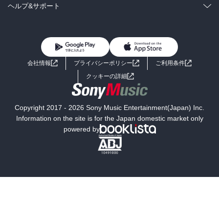
BL・TL
雑誌・グラビア
ビジネス・実用
ラノベ
小説
コミック
男性コミック
ヘルプ&サポート
BL・TL
雑誌・グラビア
ビジネス・実用
女性コミック
コミック誌
初めての方へ
ヘルプ
BL・TL
ライトノベル
男子向けラノベ
よくあるご質問
お問い合わせ
会社情報
プライバシーポリシー
ご利用条件
女子向けラノベ
小説
利用規約
クッキーの詳細
国内小説
海外小説
Copyright 2017 - 2026 Sony Music Entertainment(Japan) Inc.
ミステリー
SF
Information on the site is for the Japan domestic market only
powered by
歴史・時代小説
文学
雑誌
グラビア写真集
ボーイズラブ
ティーンズラブ
人文・思想・歴史
社会・政治・法律