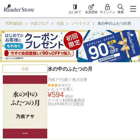
はじめて
会員登録
サインイン
検索
TOP(総合)
小説フロア
小説
ノベライズ
水の中のふたつの月
水の中のふたつの月
小説
乃南アサ(著)
/
角川文庫
(
17
)
レビューを書く
¥
594
(税込)
クーポン利用対象商品
2014年09月17日
配信