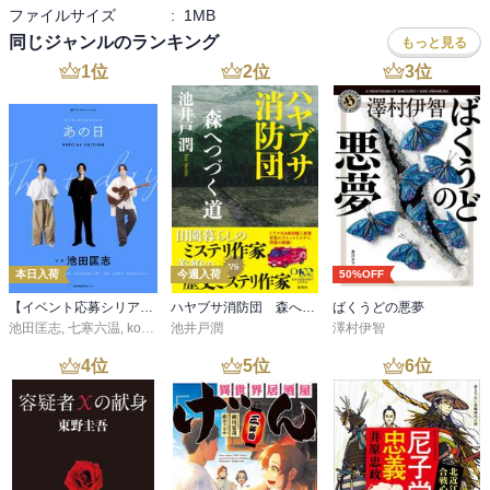
ファイルサイズ
:
1MB
同じジャンルのランキング
もっと見る
1
位
2
位
3
位
本日入荷
今週入荷
50%OFF
【イベント応募シリアルコード付】池田匡志出演・オーディオフォトブック「あの日」SPECIAL EDITION（音声／動画付）
ハヤブサ消防団 森へつづく道
ばくうどの悪夢
池田匡志
,
七寒六温
,
konoko58
池井戸潤
,
村崎キコ
澤村伊智
4
位
5
位
6
位