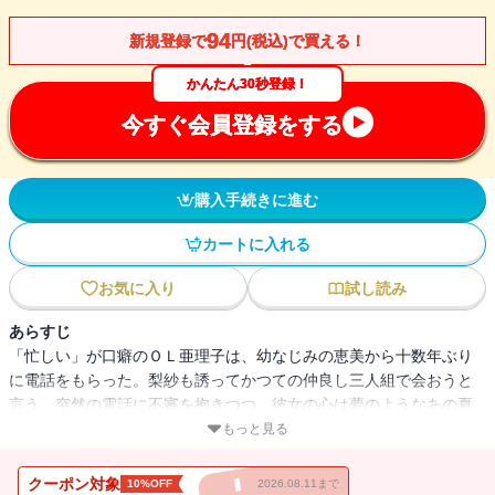
94
新規登録で
円(税込)で買える！
かんたん30秒登録！
今すぐ会員登録をする
購入手続きに進む
カートに入れる
お気に入り
試し読み
あらすじ
「忙しい」が口癖のＯＬ亜理子は、幼なじみの恵美から十数年ぶり
に電話をもらった。梨紗も誘ってかつての仲良し三人組で会おうと
言う。突然の電話に不審を抱きつつ、彼女の心は夢のようなあの夏
の日に溯っていった。心の奥底へと封印した、妖しい記憶の中へと
もっと見る
――。ありふれた生活、時おり見せる特異な性癖。ありふれた彼女
たちの表情の裏に見え隠れする、共通の秘密とは？深層に横たわる
クーポン対象
10%OFF
2026.08.11まで