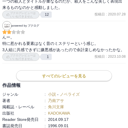
一つの殺人とタイトルが重なるのだが、殺人をこんな美しく表現出
来るものなのかと感動しました。
ブクログレビューは
投稿日
:
2020.07.28
12
いいねできません
powered by ブクログ
んー。

特に惹かれる要素はなく昔のミステリーという感じ。

3人組に共感できずに嫌悪感があったので余計楽しめなかったかな。
ブクログレビューは
投稿日
:
2023.10.08
1
いいねできません
すべてのレビューを見る
作品情報
ジャンル
:
小説
-
ノベライズ
著者
:
乃南アサ
掲載誌・レーベル
:
角川文庫
出版社
:
KADOKAWA
Reader Store発売日
:
2014.09.17
書誌発売日
:
1996.09.01