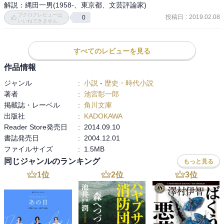
解説：縄田一男(1958-、東京都、文芸評論家)
ブクログレビューは
投稿日
:
2019.02.08
0
いいねできません
すべてのレビューを見る
作品情報
ジャンル
:
小説
-
歴史・時代小説
著者
:
池宮彰一郎
掲載誌・レーベル
:
角川文庫
出版社
:
KADOKAWA
Reader Store発売日
:
2014.09.10
書誌発売日
:
2004.12.01
ファイルサイズ
:
1.5MB
同じジャンルのランキング
もっと見る
1
位
2
位
3
位