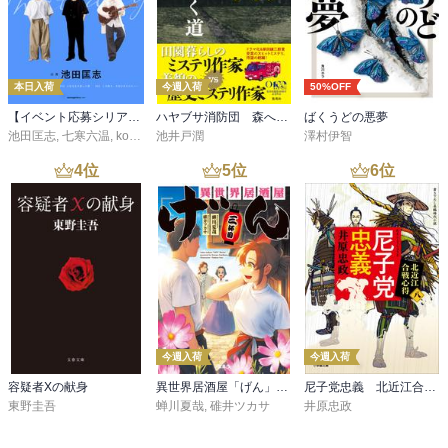
本日入荷
今週入荷
50%OFF
【イベント応募シリアルコード付】池田匡志出演・オーディオフォトブック「あの日」SPECIAL EDITION（音声／動画付）
ハヤブサ消防団 森へつづく道
ばくうどの悪夢
池田匡志
,
七寒六温
,
konoko58
池井戸潤
,
村崎キコ
澤村伊智
4
位
5
位
6
位
今週入荷
今週入荷
容疑者Xの献身
異世界居酒屋「げん」三杯目
尼子党忠義 北近江合戦心得〈八〉
東野圭吾
蝉川夏哉
,
碓井ツカサ
井原忠政