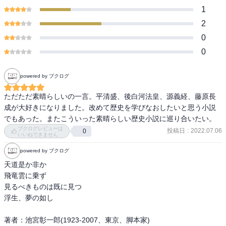
1
2
0
0
powered by ブクログ
ただただ素晴らしいの一言。平清盛、後白河法皇、源義経、藤原長
成が大好きになりました。改めて歴史を学びなおしたいと思う小説
でもあった。またこういった素晴らしい歴史小説に巡り合いたい。
ブクログレビューは
投稿日
:
2022.07.06
0
いいねできません
powered by ブクログ
天道是か非か

飛竜雲に乗ず

見るべきものは既に見つ

浮生、夢の如し

著者：池宮彰一郎(1923-2007、東京、脚本家)
