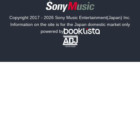
国内小説
海外小説
Copyright 2017 - 2026 Sony Music Entertainment(Japan) Inc.
ミステリー
SF
Information on the site is for the Japan domestic market only
powered by
歴史・時代小説
文学
雑誌
グラビア写真集
ボーイズラブ
ティーンズラブ
人文・思想・歴史
社会・政治・法律
ビジネス・経済
サイエンス・テクノロジー
コンピュータ・情報
くらし・家庭
料理・酒
ファッション・美容・ダイエット
ホビー&カルチャー
スポーツ・アウトドア