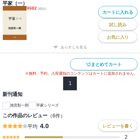
平家（一）
¥
682
(税込)
カートに入れる
試し読み
お気に入り
あらすじを見る
まとめてカート
※無料、予約、入荷通知のコンテンツはカートに追加されません。
1
新刊通知
池宮彰一郎
平家シリーズ
この作品のレビュー
（
6
件）
4.0
レビューを書く
平均
2