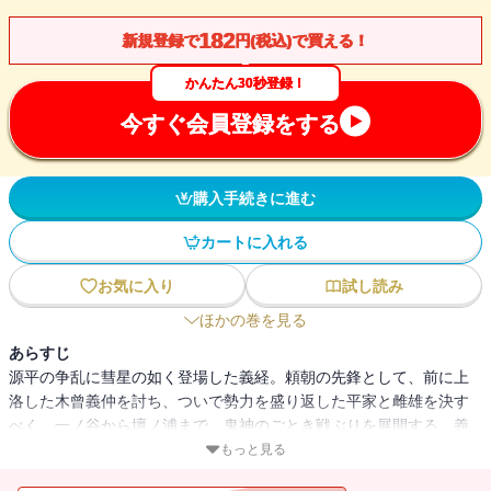
182
新規登録で
円(税込)で買える！
かんたん30秒登録！
今すぐ会員登録をする
購入手続きに進む
カートに入れる
お気に入り
試し読み
ほかの巻を見る
あらすじ
源平の争乱に彗星の如く登場した義経。頼朝の先鋒として、前に上
洛した木曾義仲を討ち、ついで勢力を盛り返した平家と雌雄を決す
べく、一ノ谷から壇ノ浦まで、鬼神のごとき戦ぶりを展開する。義
経の前に武運尽き、ついに滅亡の秋（とき）を迎えた平家。しかし
もっと見る
そこには、清盛最大の政敵にして最高の理解者・後白河法皇の、恩