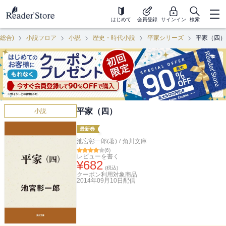
はじめて
会員登録
サインイン
検索
(総合)
小説フロア
小説
歴史・時代小説
平家シリーズ
平家（四）
平家（四）
小説
最新巻
池宮彰一郎(著)
/
角川文庫
(
6
)
レビューを書く
¥
682
(税込)
クーポン利用対象商品
2014年09月10日
配信