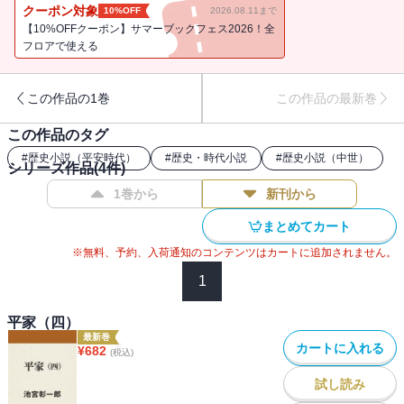
讐を超えた千古不易の思想が秘められていた。著者渾身の大作、
クーポン対象
10%OFF
2026.08.11まで
堂々完結。
【10%OFFクーポン】サマーブックフェス2026！全
フロアで使える
この作品の1巻
この作品の最新巻
この作品のタグ
#
歴史小説（平安時代）
#
歴史・時代小説
#
歴史小説（中世）
シリーズ作品(
4
件)
1巻から
新刊から
まとめてカート
※無料、予約、入荷通知のコンテンツはカートに追加されません。
1
平家（四）
最新巻
カートに入れる
¥
682
(税込)
試し読み