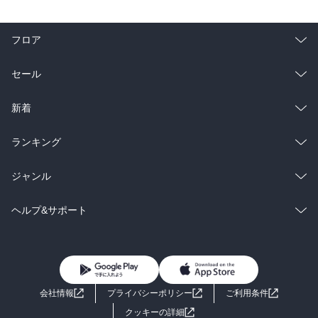
フロア
総合
コミック
セール
ラノベ
小説
総合
コミック
新着
雑誌・グラビア
ビジネス・実用
ラノベ
小説
総合
コミック
ランキング
BL・TL
雑誌・グラビア
ビジネス・実用
ラノベ
小説
総合
コミック
ジャンル
BL・TL
雑誌・グラビア
ビジネス・実用
ラノベ
小説
コミック
男性コミック
ヘルプ&サポート
BL・TL
雑誌・グラビア
ビジネス・実用
女性コミック
コミック誌
初めての方へ
ヘルプ
BL・TL
ライトノベル
男子向けラノベ
よくあるご質問
お問い合わせ
会社情報
プライバシーポリシー
ご利用条件
女子向けラノベ
小説
利用規約
クッキーの詳細