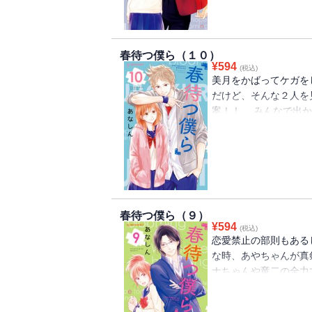
春待つ僕ら（１０）
¥
594
(税込)
美月をかばってケガを
だけど、そんな２人を
案！！ みんなで出か
つもと違う旅先であの
ト！ 笑えてトキめく
合！ 温泉旅行が未来を
春待つ僕ら（９）
¥
594
(税込)
恋愛禁止の部則もある
な時、あやちゃんが真
ナちゃんや竜二の全力
向き合うことを決める。
ト！ 笑えてトキめく