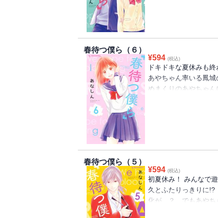
春待つ僕ら（６）
¥
594
(税込)
ドキドキな夏休みも終
あやちゃん率いる鳳城
めまくりのあやちゃん
を頑張ろうと決めて…
メディー☆ 合同練習に
春待つ僕ら（５）
¥
594
(税込)
初夏休み！ みんなで
久とふたりっきりに!
化が…？ でもあやち
しまい…。大ヒット！