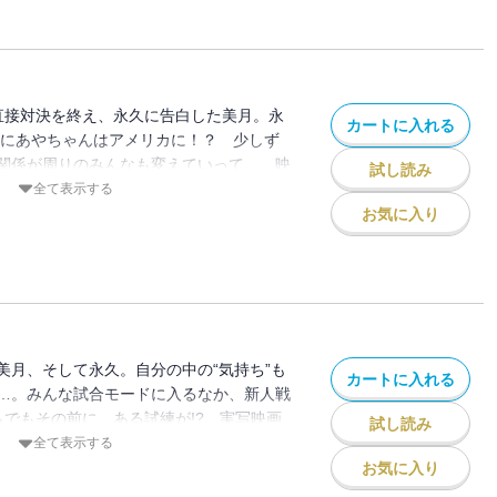
スへ――！
戦直接対決を終え、永久に告白した美月。永
カートに入れる
らにあやちゃんはアメリカに！？ 少しず
関係が周りのみんなも変えていって…。映
試し読み
は４１０万部超！（紙＋電子）笑えてトキ
全て表示する
ー☆ 激動の新展開スタートの第１２巻！
お気に入り
美月、そして永久。自分の中の“気持ち”も
カートに入れる
…。みんな試合モードに入るなか、新人戦
もでもその前に、ある試練が!? 実写映画
試し読み
ヒット！ 笑えてトキめく青春ラブコメデ
全て表示する
の直接対決（!?）な第１１巻！
お気に入り