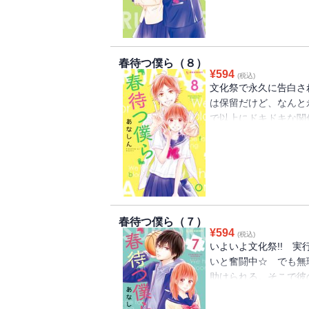
動く第９巻！
春待つ僕ら（８）
¥
594
(税込)
文化祭で永久に告白さ
は保留だけど、なんと
で以上にドキドキな関
――。一方、あやちゃ
トキめく青春ラブコメ
8巻！
春待つ僕ら（７）
¥
594
(税込)
いよいよ文化祭!! 
いと奮闘中☆ でも無
助けられる。そこで彼
月への告白を決意してい
青春ラブコメディー☆ 