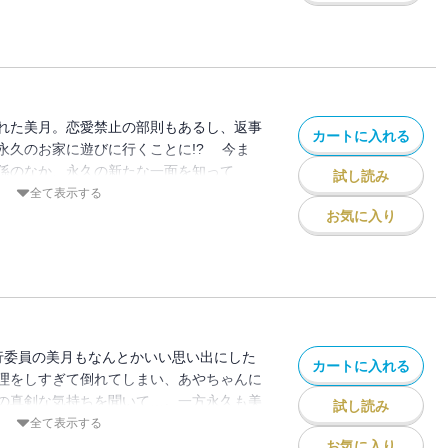
れた美月。恋愛禁止の部則もあるし、返事
カートに入れる
永久のお家に遊びに行くことに!? 今ま
係のなか、永久の新たな一面を知って
試し読み
んもある決意を…。大ヒット！ 笑えて
全て表示する
ディー☆お家デートで前進!? 新展開の第
お気に入り
実行委員の美月もなんとかいい思い出にした
カートに入れる
理をしすぎて倒れてしまい、あやちゃんに
の真剣な気持ちを聞いて…。一方永久も美
試し読み
て!? 140万部突破!! 笑えてトキめく
全て表示する
文化祭で何かが起こる!? 決意の第7巻！
お気に入り