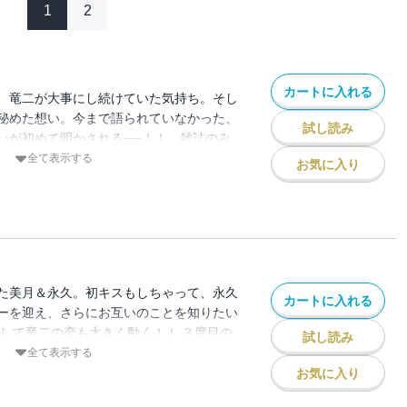
1
2
カートに入れる
、竜二が大事にし続けていた気持ち。そし
秘めた想い。今まで語られていなかった、
試し読み
いが初めて明かされる──！！ 雑誌のみ
編も一挙収録！ 大ヒット！笑えてトキめ
全て表示する
お気に入り
☆尊い番外編がたっぷり詰まった本当に最
た美月＆永久。初キスもしちゃって、永久
カートに入れる
ーを迎え、さらにお互いのことを知りたい
そして竜二の恋も大きく動く！！ ３度目の
試し読み
新しくやってきた“春”。新歓祭のスピーチ
全て表示する
――。映像化もされ、累計部数は４７０万
お気に入り
えてトキめく青春ラブコメディー☆ みん