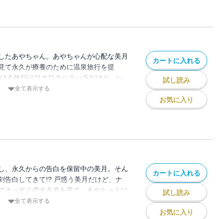
したあやちゃん。あやちゃんが心配な美月
カートに入れる
見て永久が療養のために温泉旅行を提
ける旅行はワクワクハラハラだけど、い
試し読み
人もこの人も意外な一面が!!? 大ヒッ
全て表示する
青春ラブコメディー☆ みんなが大集
お気に入り
変える!? 第１０巻！
し、永久からの告白を保留中の美月。そん
カートに入れる
剣告白してきて!? 戸惑う美月だけど、ナ
でまっすぐ恋する姿を見て、あやちゃんに
試し読み
……だけどその前に大事件が!!? 大ヒッ
全て表示する
青春ラブコメディー☆ みんなの恋が大きく
お気に入り