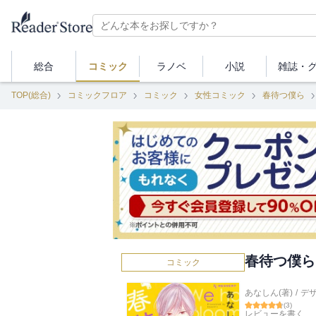
総合
コミック
ラノベ
小説
雑誌・
TOP(総合)
コミックフロア
コミック
女性コミック
春待つ僕ら
春待つ僕ら
コミック
あなしん(著)
/
デ
(
3
)
レビューを書く