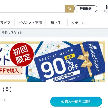
詳細検索
はじ
グラビア
ビジネス
・実用
BL・TL
タテヨミ
春待つ僕ら（５）
（５）
ザート
購入手続きに進む