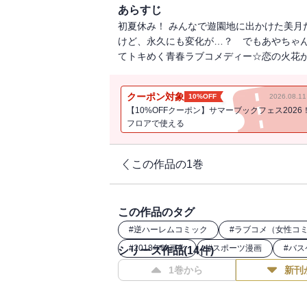
あらすじ
初夏休み！ みんなで遊園地に出かけた美月
けど、永久にも変化が…？ でもあやちゃ
てトキめく青春ラブコメディー☆恋の火花が
クーポン対象
10%OFF
2026.08.
【10%OFFクーポン】サマーブックフェス2026
フロアで使える
この作品の1巻
この作品のタグ
#
逆ハーレムコミック
#
ラブコメ（女性コ
#
2018年映画化
#
スポーツ漫画
#
バス
シリーズ作品(
14
件)
1巻から
新刊