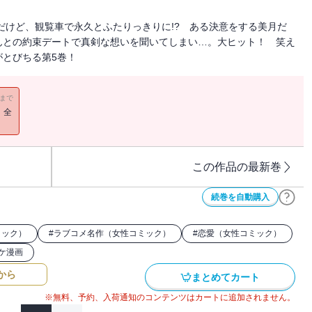
だけど、観覧車で永久とふたりっきりに!? ある決意をする美月だ
んとの約束デートで真剣な想いを聞いてしまい…。大ヒット！ 笑え
とびちる第5巻！
11まで
！全
この作品の最新巻
続巻を自動購入
ミック）
#
ラブコメ名作（女性コミック）
#
恋愛（女性コミック）
ケ漫画
から
まとめてカート
※無料、予約、入荷通知のコンテンツはカートに追加されません。