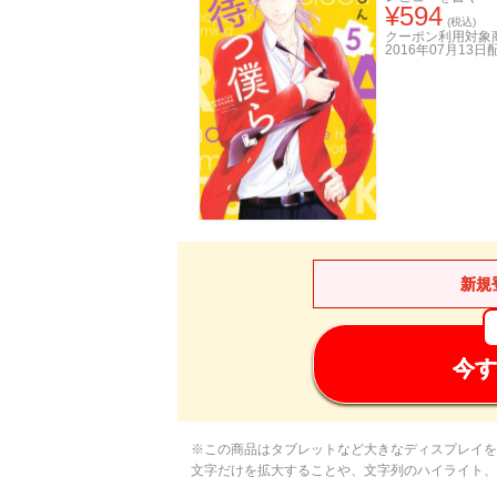
¥
594
(税込)
クーポン利用対象
2016年07月13日
新規
今す
※この商品はタブレットなど大きなディスプレイを
文字だけを拡大することや、文字列のハイライト、