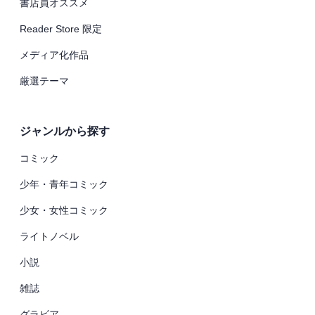
書店員オススメ
Reader Store 限定
メディア化作品
厳選テーマ
ジャンルから探す
コミック
少年・青年コミック
少女・女性コミック
ライトノベル
小説
雑誌
グラビア