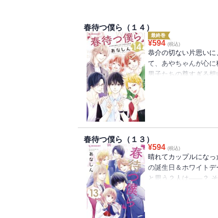
春待つ僕ら（１４）
最終巻
¥
594
(税込)
恭介の切ない片思いに
て、あやちゃんが心に
男子たちの尊すぎる想
の掲載だった特別番外
く青春ラブコメディー
後の第14巻！
春待つ僕ら（１３）
¥
594
(税込)
晴れてカップルになっ
の誕生日＆ホワイトデ
と思う２人は――？ 
告白はどうなる！？ 
で美月が見せるものは
部超！（紙＋電子）笑