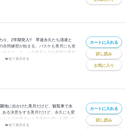
わり、2学期突入!! 早速永久たち清凌と
カートに入れる
の合同練習が始まる。バスケも美月にも攻
に永久は…？ 一方美月も文化祭実行委員
試し読み
。大ヒット！ 笑えてトキめく青春ラブコ
全て表示する
文化祭!! 本気がぶつかる第6巻！
お気に入り
遊園地に出かけた美月だけど、観覧車で永
カートに入れる
? ある決意をする美月だけど、永久にも変
ゃんとの約束デートで真剣な想いを聞いて
試し読み
 笑えてトキめく青春ラブコメディー☆恋
全て表示する