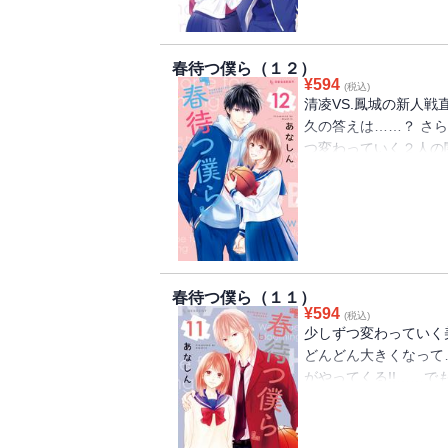
なの恋はクライマック
春待つ僕ら（１２）
¥
594
(税込)
清凌VS.鳳城の新人
久の答えは……？ さ
つ変わっていく２人の
像化もされ、累計部数
めく青春ラブコメディ
春待つ僕ら（１１）
¥
594
(税込)
少しずつ変わっていく
どんどん大きくなって
がやってくる!!……で
化も決定でますます大
ィー☆ いよいよ運命