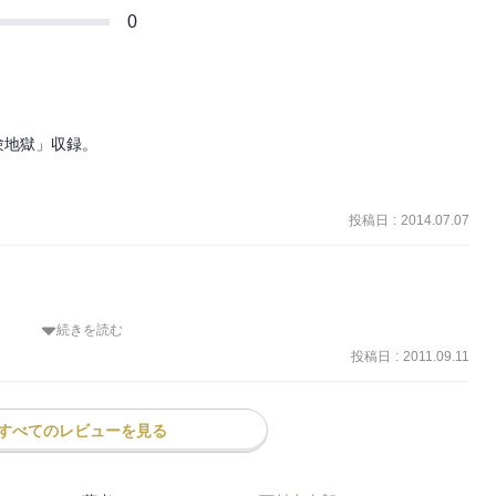
0
地獄」収録。

投稿日
:
2014.07.07
続きを読む
 

）のことを意味し， 

投稿日
:
2011.09.11
の殺人事件だと思った。 

すべてのレビューを見る
ールの殺人事件ではなかった。 
