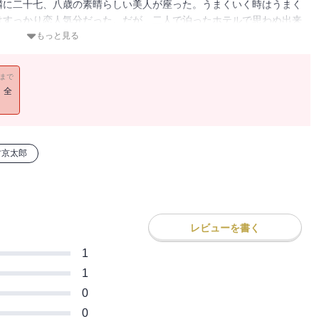
隣に二十七、八歳の素晴らしい美人が座った。うまくいく時はうまく
はすっかり恋人気分だった。だが、二人で泊ったホテルで思わぬ出来
嫉妬深い女のたくらみ、平凡な男の変身願望、突然声の出なくなった
もっと見る
十一のサスペンス。
11まで
！全
村京太郎
レビューを書く
1
1
0
0