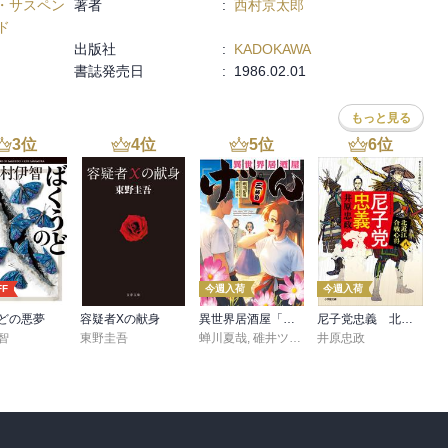
・サスペン
著者
:
西村京太郎
像にまかせるしかないところもあるのはやむを得ないだろう。 

ド
出版社
:
KADOKAWA
書誌発売日
:
1986.02.01
もっと見る
3
位
4
位
5
位
6
位
FF
今週入荷
今週入荷
どの悪夢
容疑者Xの献身
異世界居酒屋「げん」三杯目
尼子党忠義 北近江合戦心得〈八〉
智
東野圭吾
蝉川夏哉
,
碓井ツカサ
井原忠政