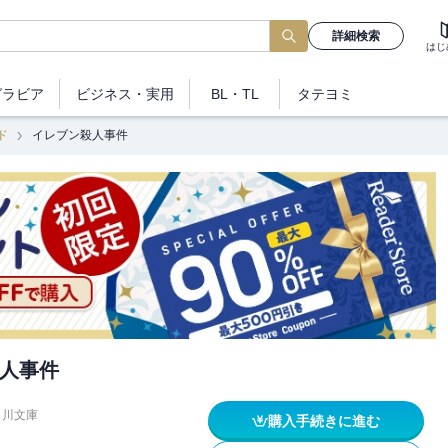
詳細検索
はじ
グラビア
ビジネス
・実用
BL・TL
タテヨミ
ド
イレブン殺人事件
人事件
角川文庫
購入手続きに進む