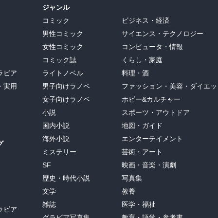
ジャンル
コミック
ビジネス・経済
男性コミック
サイエンス・テクノロジー
女性コミック
コンピュータ・情報
コミック誌
くらし・家庭
ラビア
ライトノベル
料理・酒
・実用
男子向けラノベ
ファッション・美容・ダイエッ
女子向けラノベ
ホビー&カルチャー
小説
スポーツ・アウトドア
国内小説
地図・ガイド
海外小説
エンターテイメント
グ
ミステリー
芸術・アート
SF
映画・音楽・演劇
歴史・時代小説
写真集
文学
教養
雑誌
医学・福祉
ラビア
グラビア写真集
教育・語学・参考書