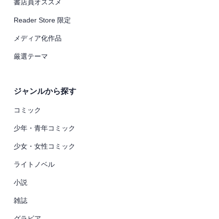
書店員オススメ
Reader Store 限定
メディア化作品
厳選テーマ
ジャンルから探す
コミック
少年・青年コミック
少女・女性コミック
ライトノベル
小説
雑誌
グラビア