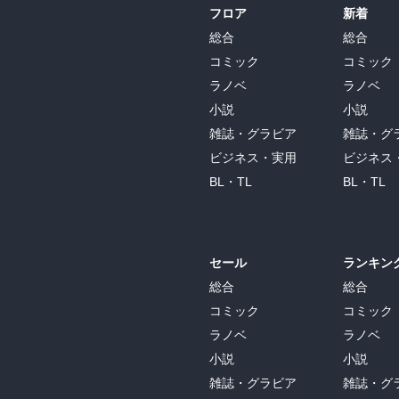
フロア
新着
総合
総合
コミック
コミック
ラノベ
ラノベ
小説
小説
雑誌・グラビア
雑誌・グ
ビジネス・実用
ビジネス
BL・TL
BL・TL
セール
ランキン
総合
総合
コミック
コミック
ラノベ
ラノベ
小説
小説
雑誌・グラビア
雑誌・グ