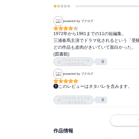
powered by ブクログ
1972年から1981までの11の短編集。

三浦春馬主演でドラマ化されるという「受験
どの作品も皮肉がきいていて面白かった。

(図書館)
ブクログレビューは
0
いいねできません
powered by ブクログ
このレビューはネタバレを含みます。
日本語は，カタカナ語を特定の意味に用いる。
ブクログレビューは
イレブンといえば，フットボール（サッカー
0
いいねできません
ナインといえば，野球である。 

そのため，イレブン殺人事件はフットボール
作品情報
読もうとしたら，11の事件があり，フットボ