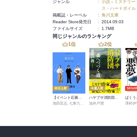
ジャンル
:
小説
-
ミステリー
短編なので，原因や結果，その後の展開は想
ス・ハードボイル
掲載誌・レーベル
:
角川文庫
西村ファンなら必読だろう。
Reader Store発売日
:
2014.09.03
ファイルサイズ
:
1.7MB
同じジャンルのランキング
1
位
2
位
本日入荷
今週入荷
50%O
【イベント応募シリアルコード付】池田匡志出演・オーディオフォトブック「あの日」SPECIAL EDITION（音声／動画付）
ハヤブサ消防団 森へつづく道
ばくう
池田匡志
,
七寒六温
,
konoko58
池井戸潤
,
村崎キコ
澤村伊