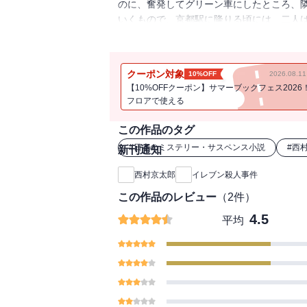
のに、奮発してグリーン車にしたところ、
いくもので、京都駅に降りる頃には、二人
事が・・・・・・。「危険な道づれ」他、
女性歌手などを描いた、切れ味鋭い華麗な
クーポン対象
10%OFF
2026.08.
【10%OFFクーポン】サマーブックフェス2026
フロアで使える
この作品のタグ
#
日本のミステリー・サスペンス小説
#
西
新刊通知
西村京太郎
イレブン殺人事件
この作品のレビュー
（
2
件）
4.5
平均