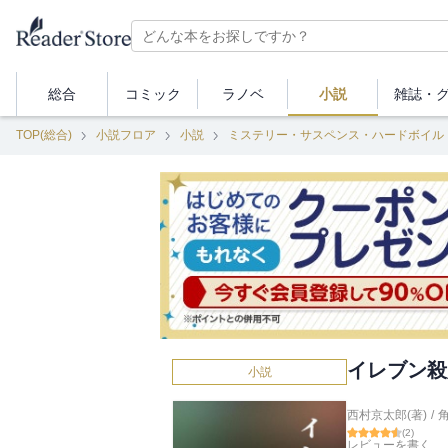
総合
コミック
ラノベ
小説
雑誌・
TOP(総合)
小説フロア
小説
ミステリー・サスペンス・ハードボイル
イレブン殺
小説
西村京太郎(著)
/
(
2
)
レビューを書く