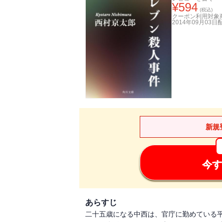
¥
594
(税込)
クーポン利用対象
2014年09月03日
新規
今す
あらすじ
二十五歳になる中西は、官庁に勤めている