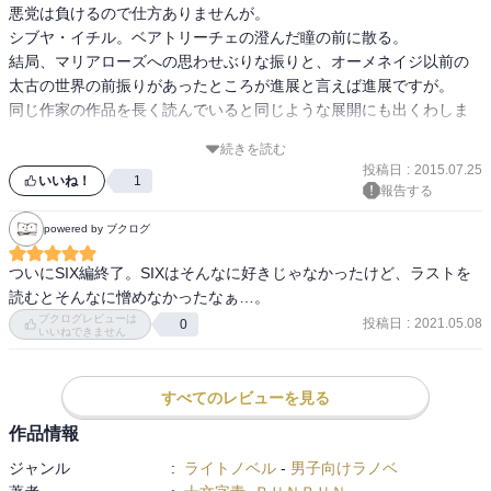
悪党は負けるので仕方ありませんが。

シブヤ・イチル。ベアトリーチェの澄んだ瞳の前に散る。

結局、マリアローズへの思わせぶりな振りと、オーメネイジ以前の
太古の世界の前振りがあったところが進展と言えば進展ですが。

同じ作家の作品を長く読んでいると同じような展開にも出くわしま
す。

続きを読む
ですが、まだ読み続けているということはそこに魅力を感じている
投稿日
:
2015.07.25
ということでしょう。

いいね！
1
報告する
星5つ。
powered by ブクログ
ついにSIX編終了。SIXはそんなに好きじゃなかったけど、ラストを
読むとそんなに憎めなかったなぁ…。
ブクログレビューは
投稿日
:
2021.05.08
0
いいねできません
すべてのレビューを見る
作品情報
ジャンル
:
ライトノベル
-
男子向けラノベ