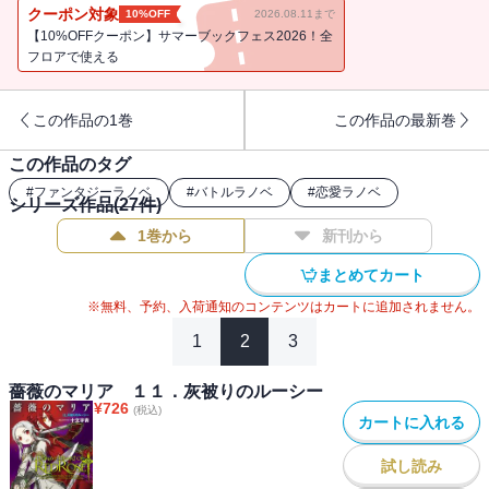
クーポン対象
10%OFF
2026.08.11まで
【10%OFFクーポン】サマーブックフェス2026！全
フロアで使える
この作品の1巻
この作品の最新巻
この作品のタグ
#
ファンタジーラノベ
#
バトルラノベ
#
恋愛ラノベ
シリーズ作品(
27
件)
1巻から
新刊から
まとめてカート
※無料、予約、入荷通知のコンテンツはカートに追加されません。
1
2
3
薔薇のマリア １１．灰被りのルーシー
¥
726
(税込)
カートに入れる
試し読み