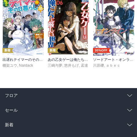
新着
新着
30%OFF
出遅れテイマーのその日暮らし 16
あの乙女ゲーは俺たちに厳しい世界です 6
ソードアート・オンライン29 ユナイタル・リングVIII
棚架ユウ
,
Nardack
三嶋与夢
,
悠井もげ
,
孟達
川原礫
,
ａｂｅｃ
フロア
総合
コミック
セール
ラノベ
小説
総合
コミック
新着