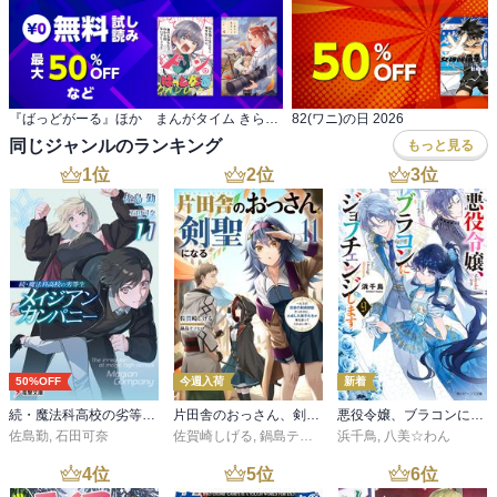
『ばっどがーる』ほか まんがタイム きらら7月新刊＆学園マンガ特集
82(ワニ)の日 2026
同じジャンルのランキング
もっと見る
1
位
2
位
3
位
50%OFF
今週入荷
新着
続・魔法科高校の劣等生 メイジアン・カンパニー(11)
片田舎のおっさん、剣聖になる 11 ～ただの田舎の剣術師範だったのに、大成した弟子たちが俺を放ってくれない件～
悪役令嬢、ブラコンにジョブチェンジします９【電子特典付き】
佐島勤
,
石田可奈
佐賀崎しげる
,
鍋島テツヒロ
浜千鳥
,
八美☆わん
4
位
5
位
6
位