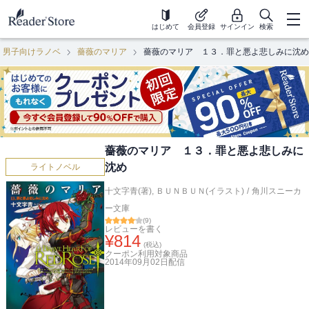
はじめて
会員登録
サインイン
検索
男子向けラノベ
薔薇のマリア
薔薇のマリア １３．罪と悪よ悲しみに沈め
薔薇のマリア １３．罪と悪よ悲しみに
沈め
ライトノベル
十文字青(著)
,
ＢＵＮＢＵＮ(イラスト)
/
角川スニーカ
ー文庫
(
9
)
レビューを書く
¥
814
(税込)
クーポン利用対象商品
2014年09月02日
配信