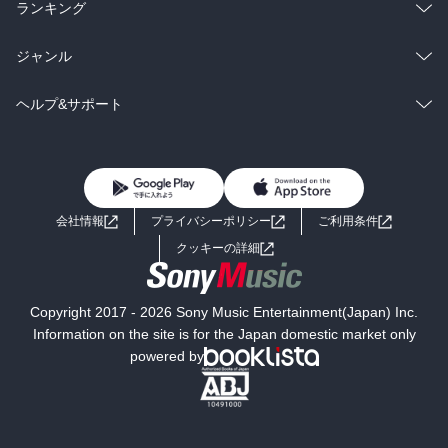
雑誌・グラビア
ビジネス・実用
ラノベ
小説
総合
コミック
ランキング
BL・TL
雑誌・グラビア
ビジネス・実用
ラノベ
小説
総合
コミック
ジャンル
BL・TL
雑誌・グラビア
ビジネス・実用
ラノベ
小説
コミック
男性コミック
ヘルプ&サポート
BL・TL
雑誌・グラビア
ビジネス・実用
女性コミック
コミック誌
初めての方へ
ヘルプ
BL・TL
ライトノベル
男子向けラノベ
よくあるご質問
お問い合わせ
会社情報
プライバシーポリシー
ご利用条件
女子向けラノベ
小説
利用規約
クッキーの詳細
国内小説
海外小説
Copyright 2017 - 2026 Sony Music Entertainment(Japan) Inc.
ミステリー
SF
Information on the site is for the Japan domestic market only
powered by
歴史・時代小説
文学
雑誌
グラビア写真集