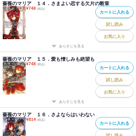
薔薇のマリア １４．さまよい恋する欠片の断章
¥
748
(税込)
カートに入れる
試し読み
お気に入り
あらすじを見る
薔薇のマリア １５．愛も憎しみも絶望も
¥
748
(税込)
カートに入れる
試し読み
お気に入り
あらすじを見る
薔薇のマリア １６．さよならはいわない
¥
814
(税込)
カートに入れる
試し読み