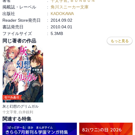
著者
:
十文字青
,
ＢＵＮＢＵＮ
掲載誌・レーベル
:
角川スニーカー文庫
出版社
:
KADOKAWA
Reader Store発売日
:
2014.09.02
書誌発売日
:
2010.04.01
ファイルサイズ
:
5.3MB
同じ著者の作品
もっと見る
セールあり
灰と幻想のグリムガル
十文字青
,
白井鋭利
関連する特集