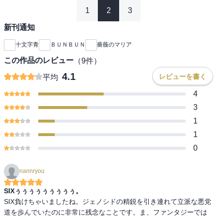
1
2
3
新刊通知
十文字青
ＢＵＮＢＵＮ
薔薇のマリア
この作品のレビュー
（
9
件）
4.1
レビューを書く
平均
4
3
1
1
0
nannryou
SIXぅぅぅぅぅぅぅぅぅ。
SIX負けちゃいましたね。ジェノシドの精鋭を引き連れて立派な悪党
道を歩んでいたのに非常に残念なことです。ま、ファンタジーでは