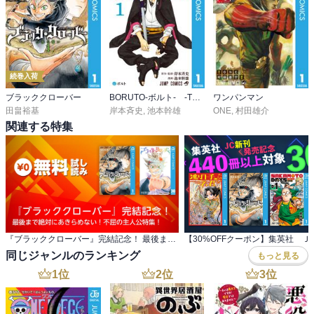
続巻入荷
ブラッククローバー
BORUTO-ボルト- -TWO BLUE VORTEX-
ワンパンマン
田畠裕基
岸本斉史
,
池本幹雄
ONE
,
村田雄介
関連する特集
『ブラッククローバー』完結記念！ 最後まで絶対にあきらめない！不屈の主人公特集！
同じジャンルのランキング
もっと見る
1
位
2
位
3
位