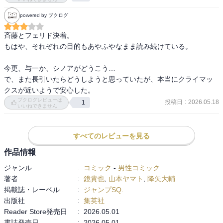
powered by ブクログ
斉藤とフェリド決着。

もはや、それぞれの目的もあやふやなまま読み続けている。

今更、与一か、シノアがどうこう…

で、また長引いたらどうしようと思っていたが、本当にクライマッ
クスが近いようで安心した。
ブクログレビューは
投稿日
:
2026.05.18
1
いいねできません
すべてのレビューを見る
作品情報
ジャンル
:
コミック
-
男性コミック
著者
:
鏡貴也
,
山本ヤマト
,
降矢大輔
掲載誌・レーベル
:
ジャンプSQ.
出版社
:
集英社
Reader Store発売日
:
2026.05.01
書誌発売日
:
2026.05.01