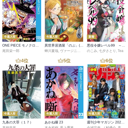
今週入荷
今週入荷
新着
ONE PIECE モノクロ版 115
異世界居酒屋「のぶ」(22)
悪役令嬢レベル99 ～私は裏ボスですが魔王ではありません～ その６
尾田栄一郎
蝉川夏哉
,
ヴァージニア二等兵
のこみ
,
転
,
七夕さとり
,
Tea
4
位
5
位
6
位
今週入荷
今週入荷
今週入荷
九条の大罪（１７）
あかね噺 23
週刊少年マガジン 2026年36・37号[2026年8月5日発売]
真鍋昌平
末永裕樹
,
馬上鷹将
金城宗幸
,
ノ村優介
,
真島ヒロ