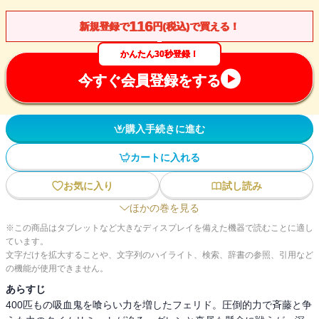
116
新規登録で
円(税込)で買える！
かんたん30秒登録！
今すぐ会員登録をする
購入手続きに進む
カートに入れる
お気に入り
試し読み
ほかの巻を見る
※この商品はタブレットなど大きなディスプレイを備えた機器で読むことに適し
ています。
文字だけを拡大することや、文字列のハイライト、検索、辞書の参照、引用など
の機能が使用できません。
あらすじ
400匹もの吸血鬼を喰らい力を増したフェリド。圧倒的力で斉藤と争