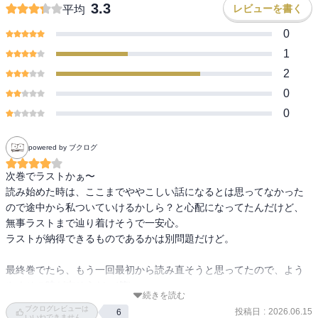
3.3
レビューを書く
平均
0
1
2
0
0
powered by ブクログ
次巻でラストかぁ〜

読み始めた時は、ここまでややこしい話になるとは思ってなかった
ので途中から私ついていけるかしら？と心配になってたんだけど、
無事ラストまで辿り着けそうで一安心。

ラストが納得できるものであるかは別問題だけど。

最終巻でたら、もう一回最初から読み直そうと思ってたので、よう
やくその時が来そうだ〜(笑)
続きを読む
ブクログレビューは
投稿日
:
2026.06.15
6
いいねできません