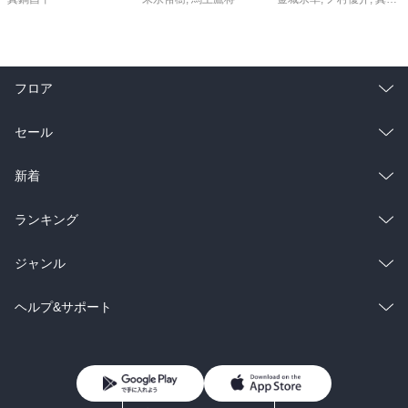
フロア
総合
コミック
セール
ラノベ
小説
総合
コミック
新着
雑誌・グラビア
ビジネス・実用
ラノベ
小説
総合
コミック
ランキング
BL・TL
雑誌・グラビア
ビジネス・実用
ラノベ
小説
総合
コミック
ジャンル
BL・TL
雑誌・グラビア
ビジネス・実用
ラノベ
小説
コミック
男性コミック
ヘルプ&サポート
BL・TL
雑誌・グラビア
ビジネス・実用
女性コミック
コミック誌
初めての方へ
ヘルプ
BL・TL
ライトノベル
男子向けラノベ
よくあるご質問
お問い合わせ