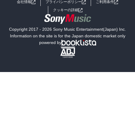
会社情報
プライバシーポリシー
ご利用条件
女子向けラノベ
小説
利用規約
クッキーの詳細
国内小説
海外小説
Copyright 2017 - 2026 Sony Music Entertainment(Japan) Inc.
ミステリー
SF
Information on the site is for the Japan domestic market only
powered by
歴史・時代小説
文学
雑誌
グラビア写真集
ボーイズラブ
ティーンズラブ
人文・思想・歴史
社会・政治・法律
ビジネス・経済
サイエンス・テクノロジー
コンピュータ・情報
くらし・家庭
料理・酒
ファッション・美容・ダイエット