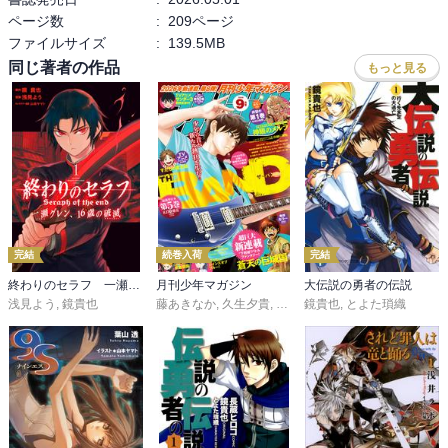
ページ数
:
209ページ
ファイルサイズ
:
139.5MB
同じ著者の作品
もっと見る
完結
続巻入荷
完結
終わりのセラフ 一瀬グレン、１６歳の破滅
月刊少年マガジン
大伝説の勇者の伝説
浅見よう
,
鏡貴也
藤あきなか
,
久生夕貴
,
和田あつむ
鏡貴也
,
,
岩矢滉一朗
とよた瑣織
,
沖田さ