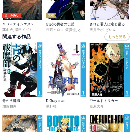
セールあり
完結
９Ｓ＜ナインエス＞
伝説の勇者の伝説
されど罪人は竜と踊る
葉山透
,
増田メグミ
長蔵ヒロコ
,
鏡貴也
,
とよた瑣織
浅井ラボ
,
ざいん
関連する作品
もっと見る
青の祓魔師
D.Gray-man
ワールドトリガー
加藤和恵
星野桂
葦原大介