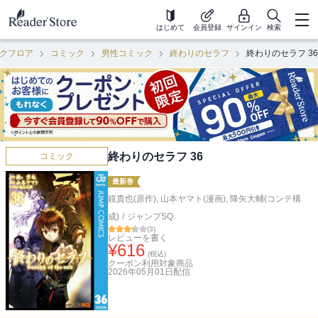
はじめて
会員登録
サインイン
検索
クフロア
コミック
男性コミック
終わりのセラフ
終わりのセラフ 36
終わりのセラフ 36
コミック
最新巻
鏡貴也(原作)
,
山本ヤマト(漫画)
,
降矢大輔(コンテ構
成)
/
ジャンプSQ.
(
3
)
レビューを書く
¥
616
(税込)
クーポン利用対象商品
2026年05月01日
配信