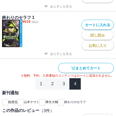
あらすじを見る
終わりのセラフ 1
¥
616
(税込)
カートに入れる
試し読み
お気に入り
あらすじを見る
まとめてカート
※無料、予約、入荷通知のコンテンツはカートに追加されません。
1
2
3
4
新刊通知
鏡貴也
山本ヤマト
降矢大輔
終わりのセラフ
この作品のレビュー
（
3
件）