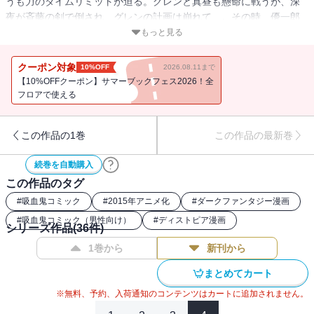
うも力のタイムリミットが迫る。グレンと真昼も懸命に戦うが、深
夜が斉藤の剣で倒され、グレンの計画は崩れて…。その時、優一郎
とシノアは!?
もっと見る
クーポン対象
10%OFF
2026.08.11まで
【10%OFFクーポン】サマーブックフェス2026！全
フロアで使える
この作品の1巻
この作品の最新巻
続巻を自動購入
この作品のタグ
#
吸血鬼コミック
#
2015年アニメ化
#
ダークファンタジー漫画
#
吸血鬼コミック（男性向け）
#
ディストピア漫画
シリーズ作品(
36
件)
1巻から
新刊から
まとめてカート
※無料、予約、入荷通知のコンテンツはカートに追加されません。