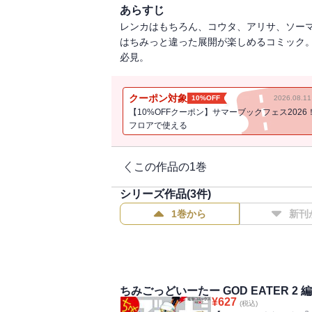
あらすじ
レンカはもちろん、コウタ、アリサ、ソー
はちみっと違った展開が楽しめるコミック
必見。
クーポン対象
10%OFF
2026.08.
【10%OFFクーポン】サマーブックフェス2026
フロアで使える
この作品の1巻
シリーズ作品(
3
件)
1巻から
新刊
ちみごっどいーたー GOD EATER 2 編
¥
627
(税込)