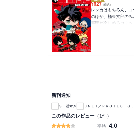
¥
627
(税込)
レンカはもちろん、コ
のほか、極東支部のみ
展開が楽しめるコミッ
級のハイテンションギ
新刊通知
Ｓ．濃すぎ
ＢＮＥＩ／ＰＲＯＪＥＣＴＧ．
この作品のレビュー
（
1
件）
4.0
平均