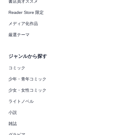
書店員オススメ
Reader Store 限定
メディア化作品
厳選テーマ
ジャンルから探す
コミック
少年・青年コミック
少女・女性コミック
ライトノベル
小説
雑誌
グラビア