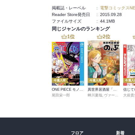
掲載誌・レーベル
:
電撃コミックスNE
Reader Store発売日
:
2015.09.28
ファイルサイズ
:
44.1MB
同じジャンルのランキング
1
位
2
位
今週入荷
今週入荷
今週入
ONE PIECE モノクロ版 115
異世界居酒屋「のぶ」(22)
尾田栄一郎
蝉川夏哉
,
ヴァージニア二等兵
大前貴
フロア
新着