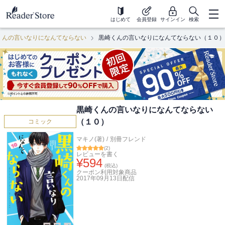
はじめて
会員登録
サインイン
検索
くんの言いなりになんてならない
黒崎くんの言いなりになんてならない（１０）
黒崎くんの言いなりになんてならない
（１０）
コミック
マキノ(著)
/
別冊フレンド
(
2
)
レビューを書く
¥
594
(税込)
クーポン利用対象商品
2017年09月13日
配信