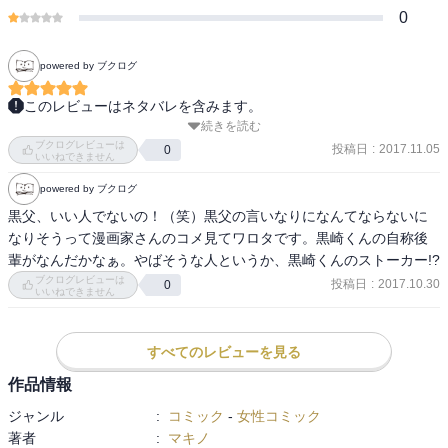
0
powered by ブクログ
このレビューはネタバレを含みます。
続きを読む
やっときた！恋人展開！いつもより甘め要素あり。厄介だと思って
ブクログレビューは
いたお父さんか実は親バカの可能性（笑）幸せボケしてるゆうちゃ
投稿日
:
2017.11.05
0
いいねできません
んに次回、黒崎くんの鉄槌が下る？！笑
powered by ブクログ
黒父、いい人でないの！（笑）黒父の言いなりになんてならないに
なりそうって漫画家さんのコメ見てワロタです。黒崎くんの自称後
輩がなんだかなぁ。やばそうな人というか、黒崎くんのストーカー!?
ブクログレビューは
投稿日
:
2017.10.30
0
いいねできません
すべてのレビューを見る
作品情報
ジャンル
:
コミック
-
女性コミック
著者
:
マキノ