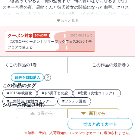
「つきあってやるよ 俺の監視下で 俺の言いなりになるまでな」
スキー合宿の夜、黒崎くんと彼氏彼女の関係になった由宇。クリス
マス、カウントダウン、少しでも一緒にいられたらいいな☆ ――
と思ってたら、まさかの黒崎家で年越し!? 想像以上の大邸宅で、悪
もっと見る
魔級ドS“彼氏”とドキきゅんな冬休み♪
クーポン対象
10%OFF
2026.08.11まで
【10%OFFクーポン】サマーブックフェス2026！全
フロアで使える
この作品の1巻
この作品の最新巻
続巻を自動購入
この作品のタグ
#
2016年映画化
#
ドS男子との恋
#
恋愛（女性コミック）
#
三角関係（女性コミック）
#
ツンデレ漫画
シリーズ作品(
19
件)
1巻から
新刊から
まとめてカート
※無料、予約、入荷通知のコンテンツはカートに追加されません。