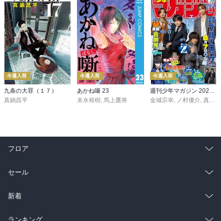
今週入荷
今週入荷
今週入荷
九条の大罪（１７）
あかね噺 23
週刊少年マガジン 2026年36・37号[2026年8月5日発売]
真鍋昌平
末永裕樹
,
馬上鷹将
金城宗幸
,
ノ村優介
,
真島ヒロ
フロア
総合
コミック
セール
ラノベ
小説
総合
コミック
新着
雑誌・グラビア
ビジネス・実用
ラノベ
小説
総合
コミック
ランキング