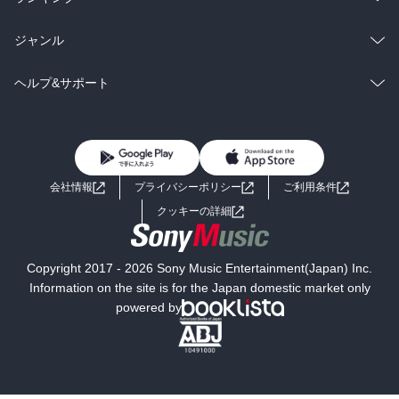
BL・TL
雑誌・グラビア
ビジネス・実用
ラノベ
小説
総合
コミック
ジャンル
BL・TL
雑誌・グラビア
ビジネス・実用
ラノベ
小説
コミック
男性コミック
ヘルプ&サポート
BL・TL
雑誌・グラビア
ビジネス・実用
女性コミック
コミック誌
初めての方へ
ヘルプ
BL・TL
ライトノベル
男子向けラノベ
よくあるご質問
お問い合わせ
会社情報
プライバシーポリシー
ご利用条件
女子向けラノベ
小説
利用規約
クッキーの詳細
国内小説
海外小説
Copyright 2017 - 2026 Sony Music Entertainment(Japan) Inc.
ミステリー
SF
Information on the site is for the Japan domestic market only
powered by
歴史・時代小説
文学
雑誌
グラビア写真集