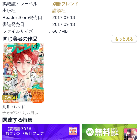
掲載誌・レーベル
:
別冊フレンド
出版社
:
講談社
Reader Store発売日
:
2017.09.13
書誌発売日
:
2017.09.13
ファイルサイズ
:
66.7MB
同じ著者の作品
もっと見る
予約
別冊フレンド
ナカガワパリ
,
八田あかり
,
ゆきら
,
餡蜜
,
長岡みう
,
なるき
,
岡モトカ
,
みきもと凜
,
関連する特集