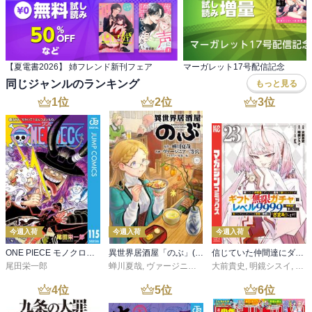
【夏電書2026】 姉フレンド新刊フェア
マーガレット17号配信記念
同じジャンルのランキング
もっと見る
1
位
2
位
3
位
今週入荷
今週入荷
今週入荷
ONE PIECE モノクロ版 115
異世界居酒屋「のぶ」(22)
信じていた仲間達にダンジョン奥地で殺されかけたがギフト『無限ガチャ』でレベル９９９９の仲間達を手に入れて元パーティーメンバーと世界に復讐＆『ざまぁ！』します！（２３）
尾田栄一郎
蝉川夏哉
,
ヴァージニア二等兵
大前貴史
,
転
,
明鏡シスイ
,
ｔｅ
4
位
5
位
6
位