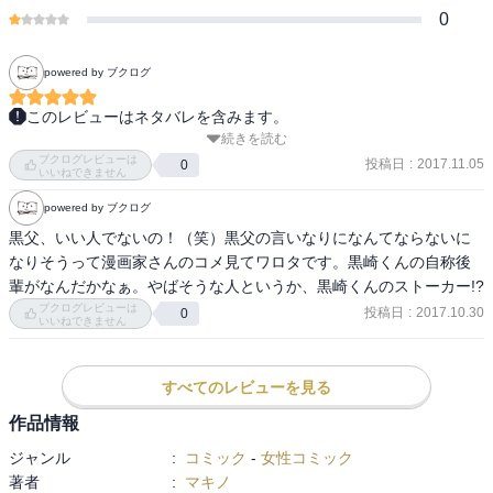
0
powered by ブクログ
このレビューはネタバレを含みます。
続きを読む
やっときた！恋人展開！いつもより甘め要素あり。厄介だと思って
ブクログレビューは
いたお父さんか実は親バカの可能性（笑）幸せボケしてるゆうちゃ
投稿日
:
2017.11.05
0
いいねできません
んに次回、黒崎くんの鉄槌が下る？！笑
powered by ブクログ
黒父、いい人でないの！（笑）黒父の言いなりになんてならないに
なりそうって漫画家さんのコメ見てワロタです。黒崎くんの自称後
輩がなんだかなぁ。やばそうな人というか、黒崎くんのストーカー!?
ブクログレビューは
投稿日
:
2017.10.30
0
いいねできません
すべてのレビューを見る
作品情報
ジャンル
:
コミック
-
女性コミック
著者
:
マキノ