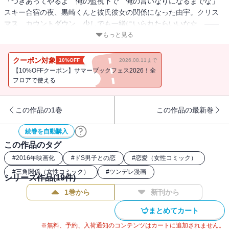
「つきあってやるよ 俺の監視下で 俺の言いなりになるまでな」
スキー合宿の夜、黒崎くんと彼氏彼女の関係になった由宇。クリス
マス、カウントダウン、少しでも一緒にいられたらいいな☆ ――
と思ってたら、まさかの黒崎家で年越し!? 想像以上の大邸宅で、悪
もっと見る
魔級ドS“彼氏”とドキきゅんな冬休み♪
クーポン対象
10%OFF
2026.08.11まで
【10%OFFクーポン】サマーブックフェス2026！全
フロアで使える
この作品の1巻
この作品の最新巻
続巻を自動購入
この作品のタグ
#
2016年映画化
#
ドS男子との恋
#
恋愛（女性コミック）
#
三角関係（女性コミック）
#
ツンデレ漫画
シリーズ作品(
19
件)
1巻から
新刊から
まとめてカート
※無料、予約、入荷通知のコンテンツはカートに追加されません。