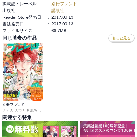
掲載誌・レーベル
:
別冊フレンド
出版社
:
講談社
Reader Store発売日
:
2017.09.13
書誌発売日
:
2017.09.13
ファイルサイズ
:
66.7MB
同じ著者の作品
もっと見る
別冊フレンド
ナカガワパリ
,
月凪あやせ
,
長岡みう
,
ゆきら
,
帆那みつき
,
あかり
,
空華みあ
,
斉木優
関連する特集