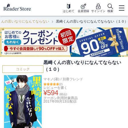
はじめて
会員登録
サインイン
検索
くんの言いなりになんてならない
黒崎くんの言いなりになんてならない（１０）
黒崎くんの言いなりになんてならない
（１０）
コミック
マキノ(著)
/
別冊フレンド
(
2
)
レビューを書く
¥
594
(税込)
クーポン利用対象商品
2017年09月13日
配信