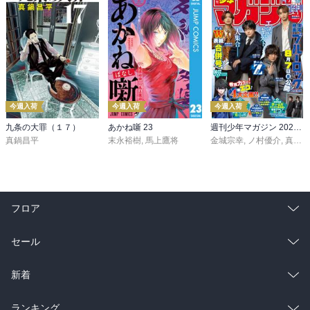
今週入荷
今週入荷
今週入荷
九条の大罪（１７）
あかね噺 23
週刊少年マガジン 2026年36・37号[2026年8月5日発売]
真鍋昌平
末永裕樹
,
馬上鷹将
金城宗幸
,
ノ村優介
,
真島ヒロ
フロア
総合
コミック
セール
ラノベ
小説
総合
コミック
新着
雑誌・グラビア
ビジネス・実用
ラノベ
小説
総合
コミック
ランキング