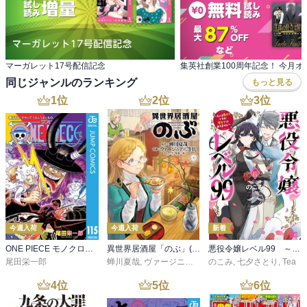
マーガレット17号配信記念
同じジャンルのランキング
もっと見る
1
位
2
位
3
位
今週入荷
今週入荷
新着
ONE PIECE モノクロ版 115
異世界居酒屋「のぶ」(22)
悪役令嬢レベル99 ～私は裏ボスですが魔王ではありません～ その６
尾田栄一郎
蝉川夏哉
,
ヴァージニア二等兵
のこみ
,
転
,
七夕さとり
,
Tea
4
位
5
位
6
位