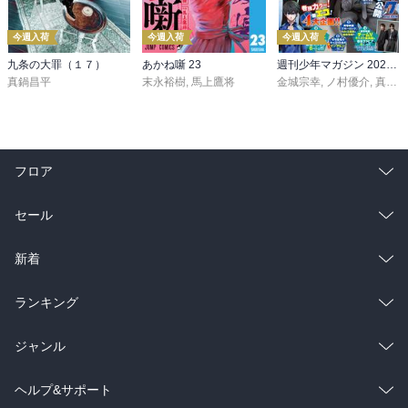
今週入荷
今週入荷
今週入荷
九条の大罪（１７）
あかね噺 23
週刊少年マガジン 2026年36・37号[2026年8月5日発売]
真鍋昌平
末永裕樹
,
馬上鷹将
金城宗幸
,
ノ村優介
,
真島ヒロ
フロア
総合
コミック
セール
ラノベ
小説
総合
コミック
新着
雑誌・グラビア
ビジネス・実用
ラノベ
小説
総合
コミック
ランキング
BL・TL
雑誌・グラビア
ビジネス・実用
ラノベ
小説
総合
コミック
ジャンル
BL・TL
雑誌・グラビア
ビジネス・実用
ラノベ
小説
コミック
男性コミック
ヘルプ&サポート