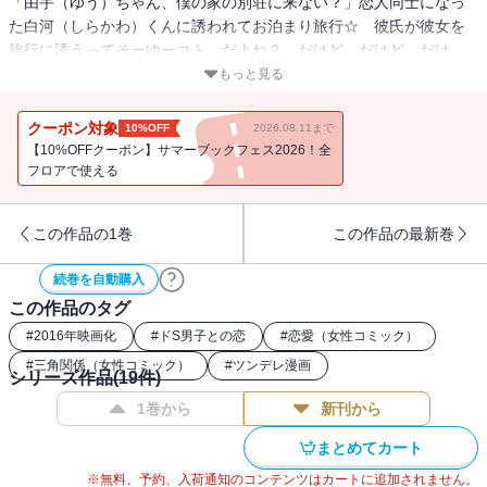
「由宇（ゆう）ちゃん、僕の家の別荘に来ない？」恋人同士になっ
た白河（しらかわ）くんに誘われてお泊まり旅行☆ 彼氏が彼女を
旅行に誘うってそーゆーコト…だよね？ だけど、だけど、だけ
ど、とんでもない姿で黒崎（くろさき）くんとはち合わせちゃっ
もっと見る
て…!! 別冊フレンドで大人気！ 見たことないほどドSで悪魔な黒
崎くんと24時間ドキドキラブ☆ 黒崎くんの言いなりになりた
クーポン対象
10%OFF
2026.08.11まで
い？ 梶（かじ）くんが主役のSPショートも収録♪
【10%OFFクーポン】サマーブックフェス2026！全
フロアで使える
この作品の1巻
この作品の最新巻
続巻を自動購入
この作品のタグ
#
2016年映画化
#
ドS男子との恋
#
恋愛（女性コミック）
#
三角関係（女性コミック）
#
ツンデレ漫画
シリーズ作品(
19
件)
1巻から
新刊から
まとめてカート
※無料、予約、入荷通知のコンテンツはカートに追加されません。