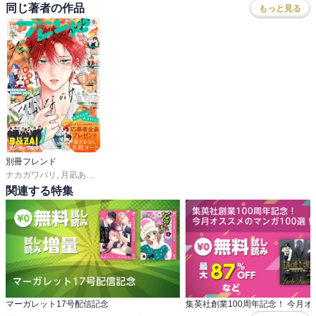
同じ著者の作品
もっと見る
別冊フレンド
ナカガワパリ
,
月凪あやせ
,
長岡みう
,
ゆきら
,
帆那みつき
,
あかり
,
空華みあ
,
斉木優
関連する特集
マーガレット17号配信記念