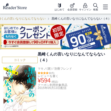
はじめて
会員登録
サインイン
検索
崎くんの言いなりになんてならない
黒崎くんの言いなりになんてならない（４）
黒崎くんの言いなりになんてならない
（４）
コミック
マキノ(著)
/
別冊フレンド
(
5
)
レビューを書く
¥
594
(税込)
クーポン利用対象商品
2015年05月13日
配信