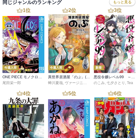
同じジャンルのランキング
もっと見る
1
位
2
位
3
位
今週入荷
今週入荷
新着
ONE PIECE モノクロ版 115
異世界居酒屋「のぶ」(22)
悪役令嬢レベル99 ～私は裏ボスですが魔王ではありません～ その６
尾田栄一郎
蝉川夏哉
,
ヴァージニア二等兵
のこみ
,
転
,
七夕さとり
,
Tea
4
位
5
位
6
位