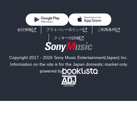
BL・TL
雑誌・グラビア
ビジネス・実用
女性コミック
コミック誌
初めての方へ
ヘルプ
BL・TL
ライトノベル
男子向けラノベ
よくあるご質問
お問い合わせ
会社情報
プライバシーポリシー
ご利用条件
女子向けラノベ
小説
利用規約
クッキーの詳細
国内小説
海外小説
Copyright 2017 - 2026 Sony Music Entertainment(Japan) Inc.
ミステリー
SF
Information on the site is for the Japan domestic market only
powered by
歴史・時代小説
文学
雑誌
グラビア写真集
ボーイズラブ
ティーンズラブ
人文・思想・歴史
社会・政治・法律
ビジネス・経済
サイエンス・テクノロジー