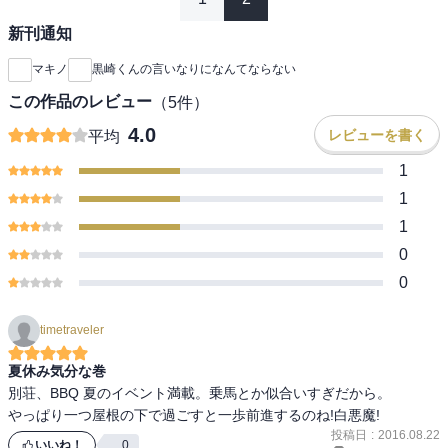
新刊通知
マキノ
黒崎くんの言いなりになんてならない
この作品のレビュー
（
5
件）
4.0
レビューを書く
平均
1
1
1
0
0
timetraveler
夏休み気分な巻
別荘、BBQ 夏のイベント満載。乗馬とか似合いすぎだから。

やっぱり一つ屋根の下で過ごすと一歩前進するのね!白悪魔!
投稿日
:
2016.08.22
いいね！
0