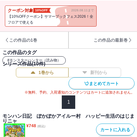
なったり、トラブルが起きたりで、ちっともお宝探しが進まないみ
たいで・・・・・・!? ゆかいなアイルーたちがわいわい活躍する、
クーポン対象
10%OFF
2026.08.11まで
ほんわかストーリー第二弾！
【10%OFFクーポン】サマーブックフェス2026！全
フロアで使える
この作品の1巻
この作品の最新巻
この作品のタグ
#
モンスターハンター（読み物）
シリーズ作品(
10
件)
1巻から
新刊から
まとめてカート
※無料、予約、入荷通知のコンテンツはカートに追加されません。
1
モンハン日記 ぽかぽかアイルー村 ハッピー生活のはじま
りニャ
¥
748
(税込)
カートに入れる