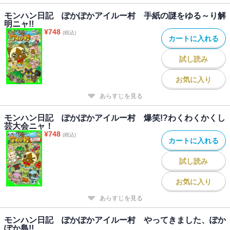
モンハン日記 ぽかぽかアイルー村 手紙の謎をゆる～り解
明ニャ!!
¥
748
(税込)
カートに入れる
試し読み
お気に入り
あらすじを見る
モンハン日記 ぽかぽかアイルー村 爆笑!?わくわくかくし
芸大会ニャ！
¥
748
(税込)
カートに入れる
試し読み
お気に入り
あらすじを見る
モンハン日記 ぽかぽかアイルー村 やってきました、ぽか
ぽか島!!