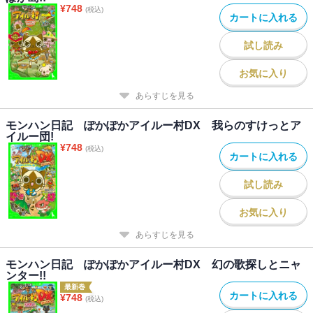
¥
748
(税込)
カートに入れる
試し読み
お気に入り
あらすじを見る
モンハン日記 ぽかぽかアイルー村DX 我らのすけっとア
イルー団!
¥
748
(税込)
カートに入れる
試し読み
お気に入り
あらすじを見る
モンハン日記 ぽかぽかアイルー村DX 幻の歌探しとニャ
ンター!!
最新巻
カートに入れる
¥
748
(税込)