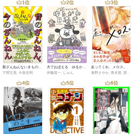
1
位
2
位
3
位
新ざんねんないきもの事典 昔のざんねん、今のざんねん
犬でおぼえる ゆるかわ日本史
走ってくれ、メロス。
下間文恵
,
今泉忠明
伊藤賀一
,
じゅん
海野さやか
,
青木悠
,
望月滋斗
4
位
5
位
6
位