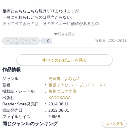
相棒とあちらこちら駆けずりまわりますが

一向にそれらしいものは見当たらない。

掘って出てきたのは、そのアイルーに価値があるもの。

おかげで、あちらこちらでわ詐欺が起きてますし。

続きを読む
ブクログレビューは
投稿日
:
2014.08.18
0
そして新しい出会い。

いいねできません
いやでもこのお嬢様と会話していたら

ちょっとその状態を疑うかも？

すべてのレビューを見る
速攻で突っ込み返しそうな気がしなくもないですがｗ

作品情報
最後の方に出たきた兄妹の妹の能力。

ジャンル
:
児童書
-
よみもの
これだけ怪しげに楽しいアイルーに囲まれているのに

著者
:
相坂ゆうひ
,
マーブルＣＨＩＫＯ
そこを疑うとは…案外、相棒は普通の神経持ちかも？

掲載誌・レーベル
:
角川つばさ文庫
出版社
:
KADOKAWA
しかもこんなに苦労したというのに、宝物は…。

Reader Store発売日
:
2014.08.11
最初からそういう落ちだろうとは思いましたが

書誌発売日
:
2012.06.01
出てきたものにはびっくり。

ファイルサイズ
:
9.8MB
今まで、単なる雑用を押し付けていただけとは。

同じジャンルのランキング
もっと見る
長老、素晴らしい（笑）