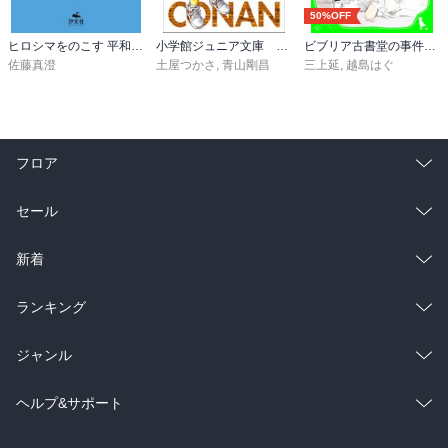
50%OFF
ヒロシマをのこす 平和記念資料館をつくった人・長岡省吾
小学館ジュニア文庫 小説 名探偵コナン ＣＡＳＥ１
ビブリア古書堂の事件手帖（３） ～栞子さんと消えない絆～
佐藤真澄
土屋つかさ
,
青山剛昌
三上延
,
越島はぐ
フロア
総合
コミック
セール
ラノベ
小説
総合
コミック
新着
雑誌・グラビア
ビジネス・実用
ラノベ
小説
総合
コミック
ランキング
BL・TL
雑誌・グラビア
ビジネス・実用
ラノベ
小説
総合
コミック
ジャンル
BL・TL
雑誌・グラビア
ビジネス・実用
ラノベ
小説
コミック
男性コミック
ヘルプ&サポート
BL・TL
雑誌・グラビア
ビジネス・実用
女性コミック
コミック誌