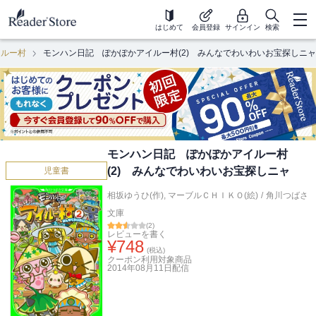
はじめて
会員登録
サインイン
検索
イルー村
モンハン日記 ぽかぽかアイルー村(2) みんなでわいわいお宝探しニャ
モンハン日記 ぽかぽかアイルー村
(2) みんなでわいわいお宝探しニャ
児童書
相坂ゆうひ(作)
,
マーブルＣＨＩＫＯ(絵)
/
角川つばさ
文庫
(
2
)
レビューを書く
¥
748
(税込)
クーポン利用対象商品
2014年08月11日
配信