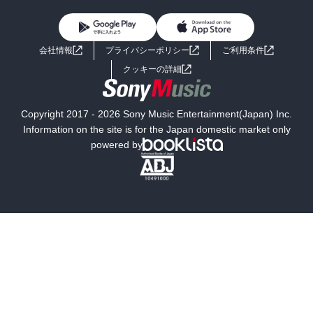
初めての方へ
ヘルプ
BL・TL
ライトノベル
男子向けラノベ
よくあるご質問
お問い合わせ
会社情報
プライバシーポリシー
ご利用条件
女子向けラノベ
小説
利用規約
クッキーの詳細
国内小説
海外小説
Copyright 2017 - 2026 Sony Music Entertainment(Japan) Inc.
ミステリー
SF
Information on the site is for the Japan domestic market only
powered by
歴史・時代小説
文学
雑誌
グラビア写真集
ボーイズラブ
ティーンズラブ
人文・思想・歴史
社会・政治・法律
ビジネス・経済
サイエンス・テクノロジー