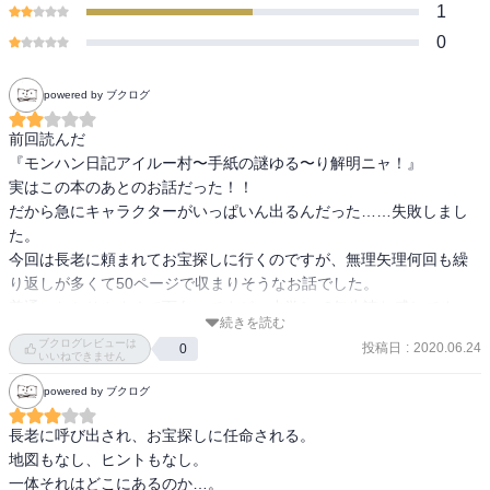
1
0
powered by ブクログ
前回読んだ

『モンハン日記アイルー村〜手紙の謎ゆる〜り解明ニャ！』

実はこの本のあとのお話だった！！

だから急にキャラクターがいっぱいん出るんだった……失敗しまし
た。

今回は長老に頼まれてお宝探しに行くのですが、無理矢理何回も繰
り返しが多くて50ページで収まりそうなお話でした。

普通にわかりやすくて面白いですが、小学1〜3年生読む感じです。
続きを読む
ブクログレビューは
投稿日
:
2020.06.24
0
いいねできません
powered by ブクログ
長老に呼び出され、お宝探しに任命される。

地図もなし、ヒントもなし。

一体それはどこにあるのか…。
