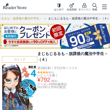
はじめて
会員登録
サインイン
検索
じるるも－放課後の魔法中学生－
まじもじるるも－放課後の魔法中学生－（４）
まじもじるるも－放課後の魔法中学生－
（４）
コミック
渡辺航(著)
/
月刊少年シリウス
(
1
)
レビューを書く
¥
792
(税込)
クーポン利用対象商品
2015年11月06日
配信