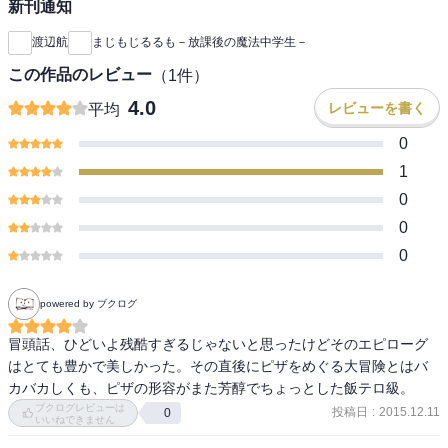
新刊通知
渡辺航
まじもじるるも－放課後の魔法中学生－
この作品のレビュー
（
1
件）
4.0
レビューを書く
平均
0
1
0
0
0
powered by ブクログ
冒頭話、ひどいよ残酷すぎるじゃないと思ったけどそのエピローグ
はとても豊かで美しかった。その直後にピザをめぐる大冒険とはバ
カバカしくも、ピザの形容がまた芳醇でちょっとした飯テロ級。
ブクログレビューは
投稿日
:
2015.12.11
0
いいねできません