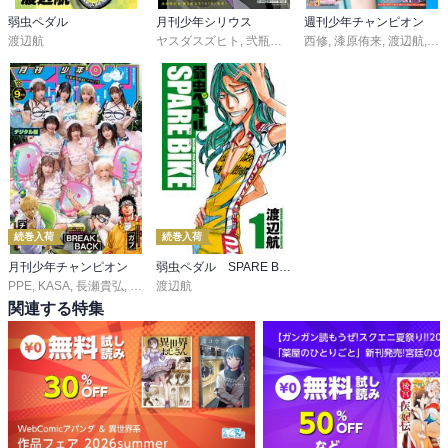
弱虫ペダル
月刊少年シリウス
週刊少年チャンピオン
渡辺航
ヤスダスズヒト
,
弐瓶勉
,
ＯＮＥ
西修
,
,
あずま京太郎
漆原侑来
,
渡辺航
,
ｂｏｓ
,
田
続巻入荷
続巻入荷
月刊少年チャンピオン
弱虫ペダル SPARE BIKE
PPE
,
KASA
,
長瀬貴弘
,
桜田vi熱
渡辺航
,
巽未頼
,
田村ゆうき
,
マキムラシュンスケ
,
井口達
関連する特集