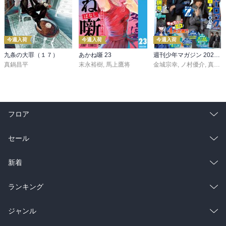
今週入荷
今週入荷
今週入荷
九条の大罪（１７）
あかね噺 23
週刊少年マガジン 2026年36・37号[2026年8月5日発売]
真鍋昌平
末永裕樹
,
馬上鷹将
金城宗幸
,
ノ村優介
,
真島ヒロ
フロア
総合
コミック
セール
ラノベ
小説
総合
コミック
新着
雑誌・グラビア
ビジネス・実用
ラノベ
小説
総合
コミック
ランキング
BL・TL
雑誌・グラビア
ビジネス・実用
ラノベ
小説
総合
コミック
ジャンル