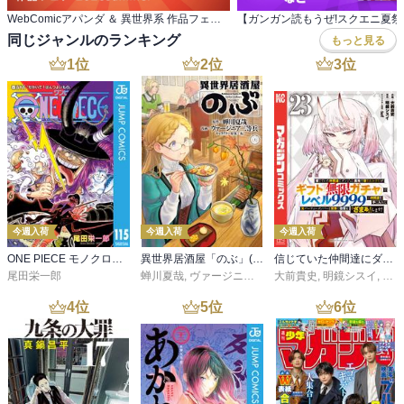
WebComicアパンダ ＆ 異世界系 作品フェア 2026summer
同じジャンルのランキング
もっと見る
1
位
2
位
3
位
今週入荷
今週入荷
今週入荷
ONE PIECE モノクロ版 115
異世界居酒屋「のぶ」(22)
信じていた仲間達にダンジョン奥地で殺されかけたがギフト『無限ガチャ』でレベル９９９９の仲間達を手に入れて元パーティーメンバーと世界に復讐＆『ざまぁ！』します！（２３）
尾田栄一郎
蝉川夏哉
,
ヴァージニア二等兵
大前貴史
,
転
,
明鏡シスイ
,
ｔｅ
4
位
5
位
6
位