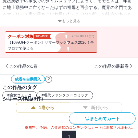
魔法実験中の事故でのタイムスリップによって、モモヒメは二年前
に地上勤務中に亡くなったはずの祖母と再会する。魔界の名門であ
るマ・リース家で落ちこぼれ扱いだった自分の唯一の味方であった
祖母と再会できたモモヒメは、さらなる奇跡を願うようになる。魔
もっと見る
界の秘薬である「延命薬」を地上で錬成し、祖母の死の運命を変え
る──それは、“地上の寿命”に支配された祖母の刻一刻と迫る死期と
クーポン対象
10%OFF
2026.08.11まで
の時間の戦いであった。
【10%OFFクーポン】サマーブックフェス2026！全
フロアで使える
この作品の1巻
この作品の最新巻
続巻を自動購入
この作品のタグ
#
魔女コミック
#
現代ファンタジーコミック
シリーズ作品(
9
件)
1巻から
新刊から
まとめてカート
※無料、予約、入荷通知のコンテンツはカートに追加されません。
1