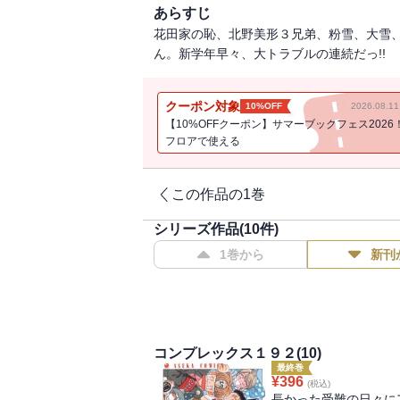
あらすじ
花田家の恥、北野美形３兄弟、粉雪、大雪
ん。新学年早々、大トラブルの連続だっ!!
クーポン対象
10%OFF
2026.08.
【10%OFFクーポン】サマーブックフェス2026
フロアで使える
この作品の1巻
シリーズ作品(
10
件)
1巻から
新刊
コンプレックス１９２(10)
最終巻
¥
396
(税込)
長かった受難の日々に