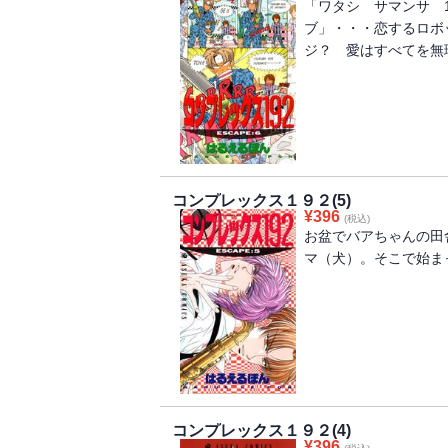
「ワタシ サマンサ 
ブ」・・・恋するロボ
ジ？ 愛はすべてを無理
コンプレックス１９２(5)
¥
396
(税込)
お盆でバアちゃんの田
マ（犬）。そこで始ま
コンプレックス１９２(4)
¥
396