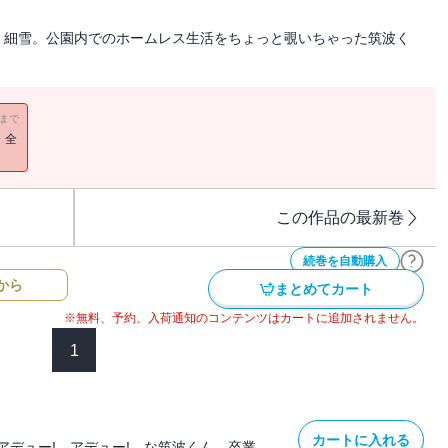
、細雪。公園内でのホームレス生活をちょっと覗いちゃった筑波く
11まで
！全
この作品の最新巻
続巻を自動購入
から
まとめてカート
※無料、予約、入荷通知のコンテンツはカートに追加されません。
1
カートに入れる
アデュー! アデュー! な筑波くん。卒業