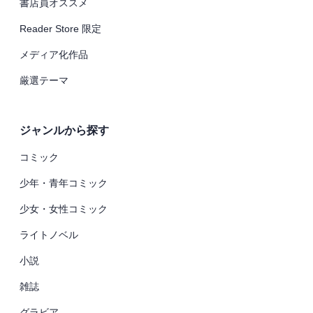
書店員オススメ
Reader Store 限定
メディア化作品
厳選テーマ
ジャンルから探す
コミック
少年・青年コミック
少女・女性コミック
ライトノベル
小説
雑誌
グラビア