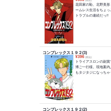
(税込)
花田家の恥、北野美形
ームレス生活をちょっ
トラブルの連続だっ!!
コンプレックス１９２(3)
¥
396
(税込)
トライアスロンの副賞
博ご一行様。現地案内
もタジタジになっちゃ
コンプレックス１９２(2)