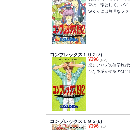
育の一環として、バイ
波くんには無理なファ
コンプレックス１９２(7)
¥
396
(税込)
楽しいハズの修学旅行
ヤな予感がするのは当
コンプレックス１９２(6)
¥
396
(税込)