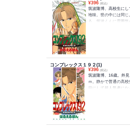
¥
396
(税込)
筑波隆博、高校生にし
地味。世の中には同じ
る。筑波くんに雰囲気
起こす第2巻。
コンプレックス１９２(1)
¥
396
(税込)
筑波隆博、16歳。外見
ｍ。静かで普通の高校
目にして超人気者にな
メディ、電子書籍化!!