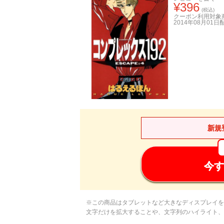
¥
396
(税込)
クーポン利用対象
2014年08月01日
新規
今す
※この商品はタブレットなど大きなディスプレイを
文字だけを拡大することや、文字列のハイライト、