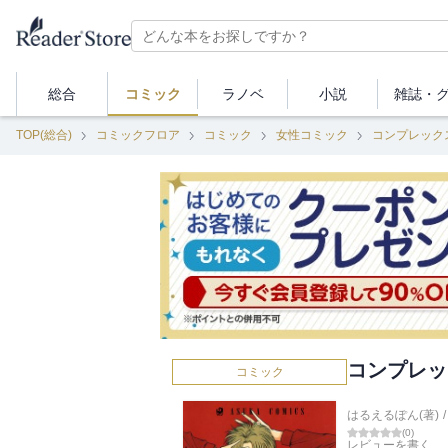
総合
コミック
ラノベ
小説
雑誌・
TOP(総合)
コミックフロア
コミック
女性コミック
コンプレック
コンプレッ
コミック
はるえるぽん(著)
/
(
0
)
レビューを書く