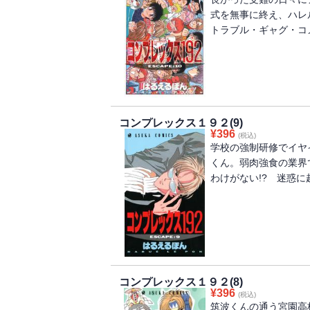
式を無事に終え、ハレ
トラブル・ギャグ・コ
コンプレックス１９２(9)
¥
396
(税込)
学校の強制研修でイヤ
くん。弱肉強食の業界
わけがない!? 迷惑に超
コンプレックス１９２(8)
¥
396
(税込)
筑波くんの通う宮園高