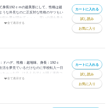
て身長192ｃｍの超美形にして、性格は超
カートに入れる
ような外見なのに正反対な性格のヤツもい
が似た男が現れて・・・。笑いの渦を巻き
試し読み
全て表示する
お気に入り
：ドハデ、性格：超地味、身長：192ｃ
カートに入れる
生活を夢見ているだけなのに学校転入一日
っちゃった!? はるえるぽんが描く迷作コ
試し読み
全て表示する
お気に入り