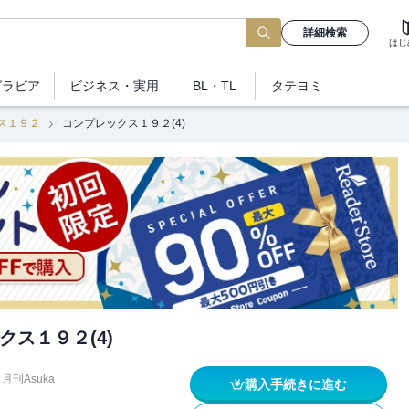
詳細検索
はじ
グラビア
ビジネス
・実用
BL・TL
タテヨミ
ス１９２
コンプレックス１９２(4)
クス１９２(4)
月刊Asuka
購入手続きに進む