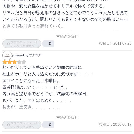
肉親や、変な女性を描かせてもリアルで怖くて笑える。

リアルだと自分が思えるのはきっとどこかでこういう人たちを見て
いるからだろうが、関わりたくも見たくもないのでその時はいらっ
ときても私はきっと忘れていく。

小説のネタとはいえ、怒りをもって心にとどめて、それを小説にす
続きを読む
るのはけっこうきつい作業だと思う。人物観察のすごさも感じるけ
ブクログレビューは
投稿日
:
2011.07.26
0
れど、それよりそれを残そうとするパワーが小説家なんだろうな。
いいねできません
powered by ブクログ
頬かむりしている手ぬぐいと顔面の隙間に

毛虫がポトリと入り込んだのに気づかず・・・・

エライことになった、木曜日。

四谷怪談のごとく・・・・でした。

内服薬と塗り薬でどうにか、沈静化の火曜日。

Ｋが、また、オチはじめた、、、、。

長男が、玉突き、、、、、、。

次男は、テニスばっかで、勉強しらず・・・。

続きを読む
ブクログレビューは
投稿日
:
2010.08.17
0
オットは、

いいねできません
「荷物を持ち上げる薄着の腕」の誰かさんにそっくり・・・。
