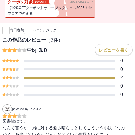
クーポン対象
10%OFF
2026.08.11まで
【10%OFFクーポン】サマーブックフェス2026！全
フロアで使える
新刊通知
内田春菊
ドパミナジック
この作品のレビュー
（
2
件）
3.0
レビューを書く
平均
0
0
2
0
0
powered by ブクログ
図書館にて。

なんて言うか…男に対する憂さ晴らしとしてこういう小説（なの
か？）を書いているんだろうか？という作品もいくつか。
