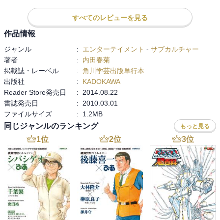
すべてのレビューを見る
は、、、、、

この本読んだら、ほんとに「落ちませんか」？
作品情報
ジャンル
:
エンターテイメント
-
サブカルチャー
著者
:
内田春菊
掲載誌・レーベル
:
角川学芸出版単行本
出版社
:
KADOKAWA
Reader Store発売日
:
2014.08.22
書誌発売日
:
2010.03.01
ファイルサイズ
:
1.2MB
同じジャンルのランキング
もっと見る
1
位
2
位
3
位