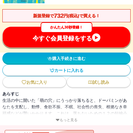
732
新規登録で
円(税込)で買える！
かんたん30秒登録！
今すぐ会員登録をする
購入手続きに進む
カートに入れる
お気に入り
試し読み
あらすじ
生活の中に開いた「萌の穴」にうっかり落ちると、ドーパミンがあ
なたを支配し、動悸、食欲不振、不眠、社会性の喪失、根拠なき幸
福感などが襲いかかります。これは、落ちないための１２の短編小
説です。――内田春菊※本作品は紙版の書籍から口絵または挿絵の
もっと見る
一部が未収録となっています。あらかじめご了承ください。