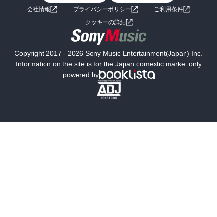
会社情報
プライバシーポリシー
ご利用条件
女子向けラノベ
小説
利用規約
クッキーの詳細
国内小説
海外小説
Copyright 2017 - 2026 Sony Music Entertainment(Japan) Inc.
ミステリー
SF
Information on the site is for the Japan domestic market only
powered by
歴史・時代小説
文学
雑誌
グラビア写真集
ボーイズラブ
ティーンズラブ
人文・思想・歴史
社会・政治・法律
ビジネス・経済
サイエンス・テクノロジー
コンピュータ・情報
くらし・家庭