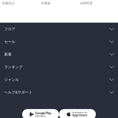
首藤由之
伊藤敏
岩崎邦彦
フロア
総合
コミック
セール
ラノベ
小説
総合
コミック
新着
雑誌・グラビア
ビジネス・実用
ラノベ
小説
総合
コミック
ランキング
BL・TL
雑誌・グラビア
ビジネス・実用
ラノベ
小説
総合
コミック
ジャンル
BL・TL
雑誌・グラビア
ビジネス・実用
ラノベ
小説
コミック
男性コミック
ヘルプ&サポート
BL・TL
雑誌・グラビア
ビジネス・実用
女性コミック
コミック誌
初めての方へ
ヘルプ
BL・TL
ライトノベル
男子向けラノベ
よくあるご質問
お問い合わせ