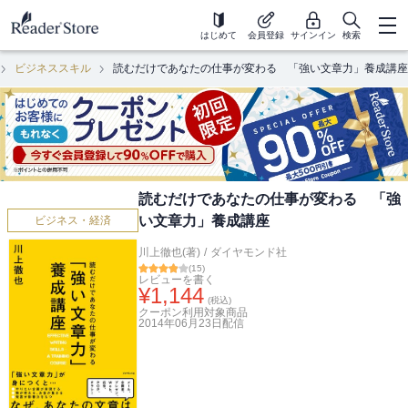
はじめて
会員登録
サインイン
検索
ビジネススキル
読むだけであなたの仕事が変わる 「強い文章力」養成講座
読むだけであなたの仕事が変わる 「強
い文章力」養成講座
ビジネス・経済
川上徹也(著)
/
ダイヤモンド社
(
15
)
レビューを書く
¥
1,144
(税込)
クーポン利用対象商品
2014年06月23日
配信