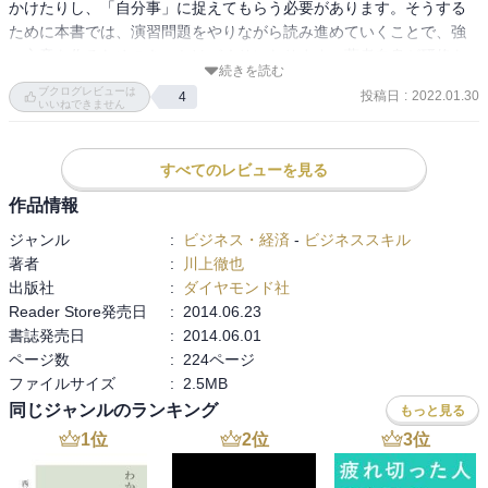
かけたりし、「自分事」に捉えてもらう必要があります。そうする
か。本気で、職場の新人研修で参考書籍に推薦したい気分。
ために本書では、演習問題をやりながら読み進めていくことで、強
い文章を作るためのきっかけづくりになります。著者自身が研修を
続きを読む
行った際、実際に得た回答を紹介しており、自分では想像できない
ブクログレビューは
投稿日
:
2022.01.30
4
文章を見ることができるので、楽しく学ぶことができます。

いいねできません
3.なぜ自分の文章が弱いのか？ということについて考えたところ、本
すべてのレビューを見る
気が伝わらないのだと感じました。本気で話すときは、自分は明確
でシンプルな言葉を使うことが多いです。変に難しい言葉を使っ
作品情報
て、自分出来ますアピールをしてくる人はただのかまってちゃんで
ジャンル
:
ビジネス・経済
-
ビジネススキル
しかなく、本気で取り組む気がないように思われることが多いで
著者
:
川上徹也
す。伝えるための技法は本書を読めば十分だと思いました。ただ、
出版社
:
ダイヤモンド社
それよりも大切なことは、自分の言葉がシンプルであるかどうか、
Reader Store発売日
:
2014.06.23
本気が伝わるかどうかをしっかり見定めることが今後の課題だと思
書誌発売日
:
2014.06.01
いました。
ページ数
:
224ページ
ファイルサイズ
:
2.5MB
同じジャンルのランキング
もっと見る
1
位
2
位
3
位