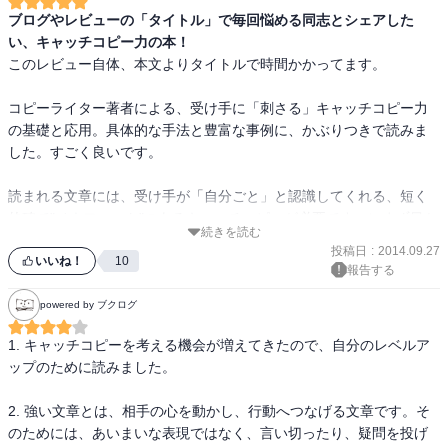
ブログやレビューの「タイトル」で毎回悩める同志とシェアした
い、キャッチコピー力の本！
このレビュー自体、本文よりタイトルで時間かかってます。

コピーライター著者による、受け手に「刺さる」キャッチコピー力
の基礎と応用。具体的な手法と豊富な事例に、かぶりつきで読みま
した。すごく良いです。

読まれる文章には、受け手が「自分ごと」と認識してくれる、短く
的確で"ベネフィット"のあるキャッチコピーが必要です、にまず目か
続きを読む
ら鱗。 かばん1つとっても、「当社比15%軽量化」というファクト
投稿日
:
2014.09.27
（事実）、「軽い」というメリット（一般的利点）では足りなく
いいね！
10
報告する
て、「あなたを肩こりから解放する」というベネフィット（受け手
の利益）まで踏み込んでこそ、に納得と衝撃。AppleのCMはこれが
powered by ブクログ
上手いのだそうな。

1. キャッチコピーを考える機会が増えてきたので、自分のレベルア
ップのために読みました。

応用編では、読まれる企画書、メール、プレスリリースなどの文章
術で、こちらも電子書籍にマーカー引きまくりでした。企画書はタ
2. 強い文章とは、相手の心を動かし、行動へつなげる文章です。そ
イトルが9割、構成は起承転結でなく序破急、とか。プレスリリース
のためには、あいまいな表現ではなく、言い切ったり、疑問を投げ
はマスコミが記事にしやすい大義やニュース性を先読みする、と