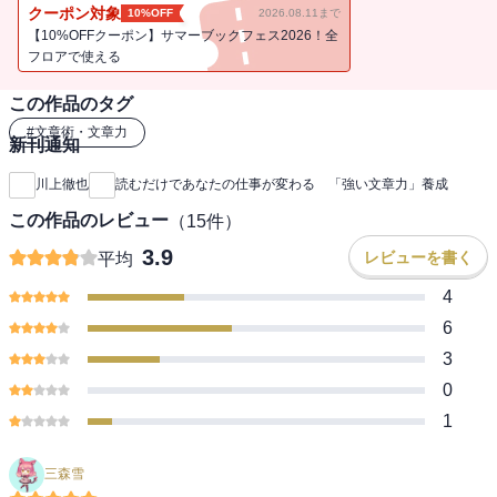
クーポン対象
10%OFF
2026.08.11まで
【10%OFFクーポン】サマーブックフェス2026！全
フロアで使える
この作品のタグ
#
文章術・文章力
新刊通知
川上徹也
読むだけであなたの仕事が変わる 「強い文章力」養成
この作品のレビュー
（
15
件）
3.9
レビューを書く
平均
4
6
3
0
1
三森雪