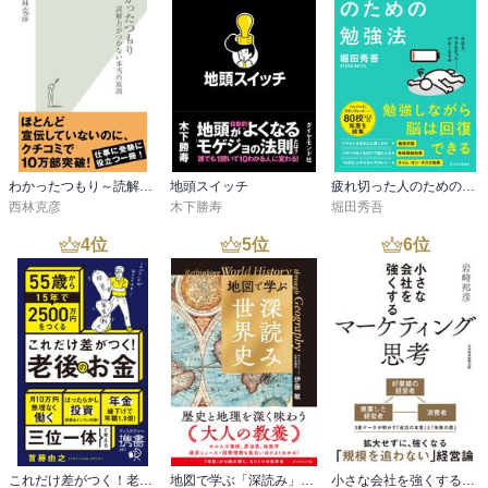
わかったつもり～読解力がつかない本当の原因～
地頭スイッチ
疲れ切った人のための勉強法
西林克彦
木下勝寿
堀田秀吾
4
位
5
位
6
位
これだけ差がつく！老後のお金 55歳から15年で2500万円をつくる
地図で学ぶ「深読み」世界史
小さな会社を強くするマーケティング思考