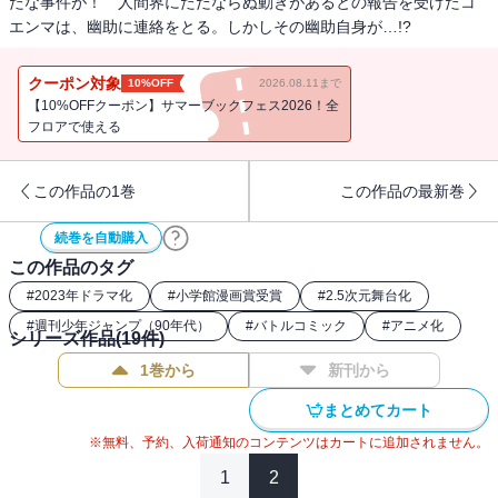
たな事件が！ 人間界にただならぬ動きがあるとの報告を受けたコ
エンマは、幽助に連絡をとる。しかしその幽助自身が…!?
クーポン対象
10%OFF
2026.08.11まで
【10%OFFクーポン】サマーブックフェス2026！全
フロアで使える
この作品の1巻
この作品の最新巻
続巻を自動購入
この作品のタグ
#
2023年ドラマ化
#
小学館漫画賞受賞
#
2.5次元舞台化
#
週刊少年ジャンプ（90年代）
#
バトルコミック
#
アニメ化
シリーズ作品(
19
件)
1巻から
新刊から
まとめてカート
※無料、予約、入荷通知のコンテンツはカートに追加されません。
1
2