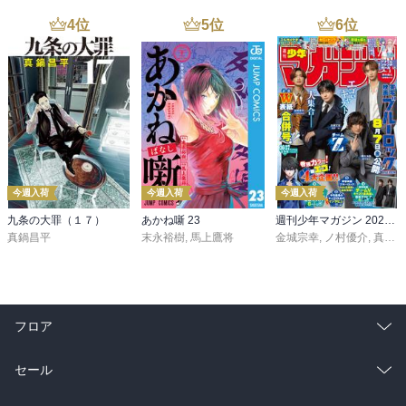
4
位
5
位
6
位
今週入荷
今週入荷
今週入荷
九条の大罪（１７）
あかね噺 23
週刊少年マガジン 2026年36・37号[2026年8月5日発売]
真鍋昌平
末永裕樹
,
馬上鷹将
金城宗幸
,
ノ村優介
,
真島ヒロ
フロア
総合
コミック
セール