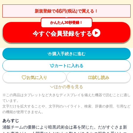
46
新規登録で
円(税込)で買える！
かんたん30秒登録！
今すぐ会員登録をする
購入手続きに進む
カートに入れる
お気に入り
試し読み
ほかの巻を見る
※この商品はタブレットなど大きなディスプレイを備えた機器で読むことに適し
ています。
文字だけを拡大することや、文字列のハイライト、検索、辞書の参照、引用など
の機能が使用できません。
あらすじ
浦飯チームの優勝により暗黒武術会は幕を閉じた。だがすぐさま新