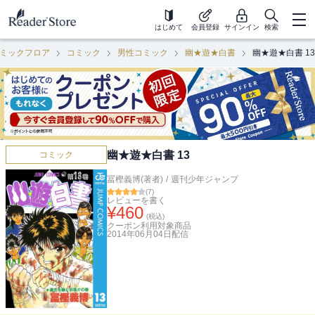
はじめて
会員登録
サインイン
検索
ミックフロア
コミック
男性コミック
幽★遊★白書
幽★遊★白書 13
幽★遊★白書 13
コミック
冨樫義博(著者)
/
週刊少年ジャンプ
(
7
)
レビューを書く
¥
460
(税込)
クーポン利用対象商品
2014年06月04日
配信