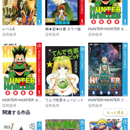
完結
完結
レベルE
幽★遊★白書 カラー版
HUNTER×HUNTER モノクロ版
冨樫義博
冨樫義博
冨樫義博
完結
HUNTER×HUNTER カラー版
てんで性悪キューピッド
HUNTER×HUNTER クラピカ追憶編
冨樫義博
冨樫義博
冨樫義博
関連する作品
もっと見る