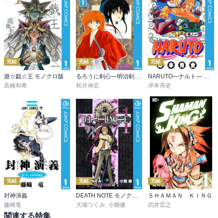
完結
完結
完結
遊☆戯☆王 モノクロ版
るろうに剣心―明治剣客浪漫譚― モノクロ版
NARUTO―ナルト― モノクロ版
高橋和希
和月伸宏
岸本斉史
完結
完結
完結
封神演義
DEATH NOTE モノクロ版
ＳＨＡＭＡＮ ＫＩＮＧ
藤崎竜
大場つぐみ
,
小畑健
武井宏之
関連する特集