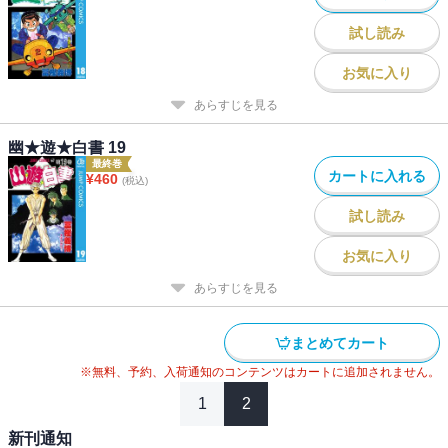
試し読み
お気に入り
あらすじを見る
幽★遊★白書 19
最終巻
カートに入れる
¥
460
(税込)
試し読み
お気に入り
あらすじを見る
まとめてカート
※無料、予約、入荷通知のコンテンツはカートに追加されません。
1
2
新刊通知