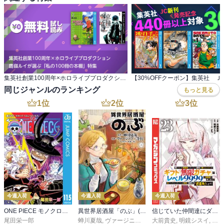
集英社創業100周年×ホロライブプロダクション 鷹嶺ルイが選ぶ「私の100冊の本棚」特集
同じジャンルのランキング
もっと見る
1
位
2
位
3
位
今週入荷
今週入荷
今週入荷
ONE PIECE モノクロ版 115
異世界居酒屋「のぶ」(22)
信じていた仲間達にダンジョン奥地で殺されかけたがギフト『無限ガチャ』でレベル９９９９の仲間達を手に入れて元パーティーメンバーと世界に復讐＆『ざまぁ！』します！（２３）
尾田栄一郎
蝉川夏哉
,
ヴァージニア二等兵
大前貴史
,
転
,
明鏡シスイ
,
ｔｅ