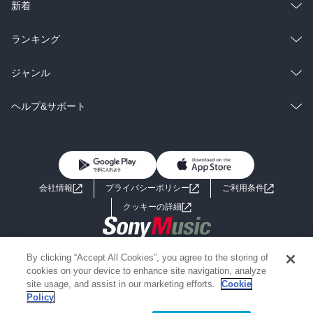
ラノベ
小説
総合
コミック
新着
雑誌・グラビア
ビジネス・実用
ラノベ
小説
総合
コミック
ランキング
BL・TL
雑誌・グラビア
ビジネス・実用
ラノベ
小説
総合
コミック
ジャンル
BL・TL
雑誌・グラビア
ビジネス・実用
ラノベ
小説
コミック
男性コミック
ヘルプ&サポート
BL・TL
雑誌・グラビア
ビジネス・実用
女性コミック
コミック誌
初めての方へ
ヘルプ
BL・TL
ライトノベル
男子向けラノベ
よくあるご質問
お問い合わせ
会社情報
プライバシーポリシー
ご利用条件
女子向けラノベ
小説
利用規約
クッキーの詳細
国内小説
海外小説
Copyright 2017 - 2026 Sony Music Entertainment(Japan) Inc.
By clicking “Accept All Cookies”, you agree to the storing of
ミステリー
SF
Information on the site is for the Japan domestic market only
cookies on your device to enhance site navigation, analyze
powered by
site usage, and assist in our marketing efforts.
Cookie
Policy
歴史・時代小説
文学