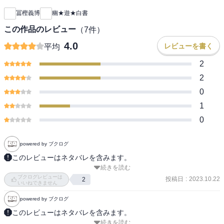
冨樫義博
幽★遊★白書
この作品のレビュー
（
7
件）
4.0
レビューを書く
平均
2
2
0
1
0
powered by ブクログ
このレビューはネタバレを含みます。
続きを読む
【あらすじ】

ブクログレビューは
浦飯チームの優勝により暗黒武術会は幕を閉じた。だがすぐさま新
投稿日
:
2023.10.22
2
いいねできません
たな事件が! 人間界にただならぬ動きがあるとの報告を受けたコエン
powered by ブクログ
マは、幽助に連絡をとる。しかしその幽助自身が…!?

このレビューはネタバレを含みます。
続きを読む
・‥…━━━☆・‥…━━━☆・‥…━━━☆

暗黒武術会編が終わり魔界の扉編、いわゆる仙水忍編に突入。普通