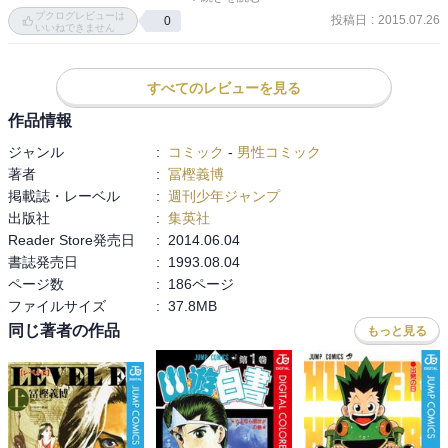
ブクログレビューは
に幽助をかついで走る螢子。って、そうかこいつらまだ中学生か。
投稿日
:
2015.07.26
0
いいねできません
感想は最終巻にまとめて記載予定です。
イタコ笛の音で「ボト」と木から落下したり簡単な挑発にのってし
まう飛影。良い。しかしこいつは一々理由を用意してやらないと協
力してくんないな。章が変わったことでバトルの雰囲気も一変した
すべてのレビューを見る
印象。「世話ばかりかけちまったな……」
作品情報
ジャンル
:
コミック
-
男性コミック
著者
:
冨樫義博
掲載誌・レーベル
:
週刊少年ジャンプ
出版社
:
集英社
Reader Store発売日
:
2014.06.04
書誌発売日
:
1993.08.04
ページ数
:
186ページ
ファイルサイズ
:
37.8MB
同じ著者の作品
もっと見る