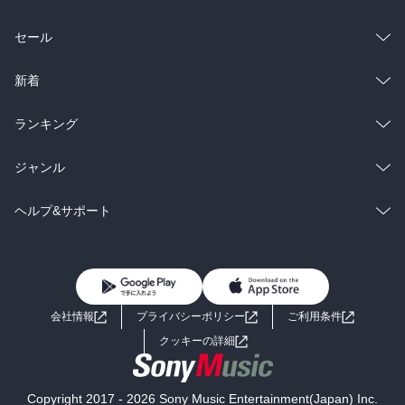
総合
コミック
セール
ラノベ
小説
総合
コミック
新着
雑誌・グラビア
ビジネス・実用
ラノベ
小説
総合
コミック
ランキング
BL・TL
雑誌・グラビア
ビジネス・実用
ラノベ
小説
総合
コミック
ジャンル
BL・TL
雑誌・グラビア
ビジネス・実用
ラノベ
小説
コミック
男性コミック
ヘルプ&サポート
BL・TL
雑誌・グラビア
ビジネス・実用
女性コミック
コミック誌
初めての方へ
ヘルプ
BL・TL
ライトノベル
男子向けラノベ
よくあるご質問
お問い合わせ
会社情報
プライバシーポリシー
ご利用条件
女子向けラノベ
小説
利用規約
クッキーの詳細
国内小説
海外小説
Copyright 2017 - 2026 Sony Music Entertainment(Japan) Inc.