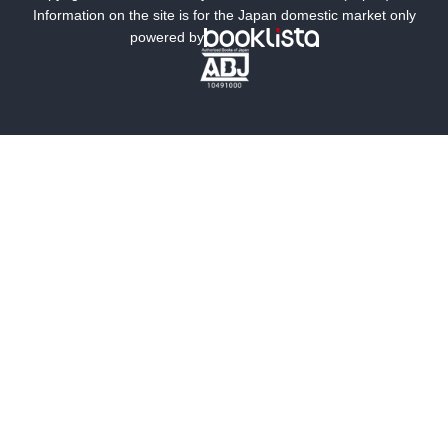
ミステリー
SF
Information on the site is for the Japan domestic market only
powered by
歴史・時代小説
文学
雑誌
グラビア写真集
ボーイズラブ
ティーンズラブ
人文・思想・歴史
社会・政治・法律
ビジネス・経済
サイエンス・テクノロジー
コンピュータ・情報
くらし・家庭
料理・酒
ファッション・美容・ダイエット
ホビー&カルチャー
スポーツ・アウトドア
地図・ガイド
エンターテイメント