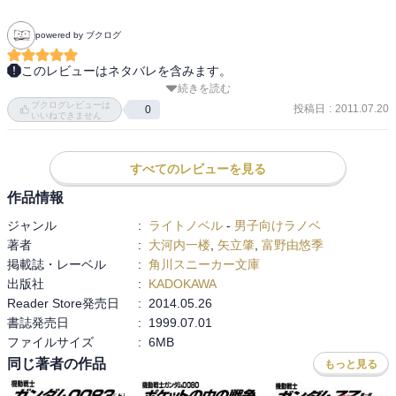
powered by ブクログ
このレビューはネタバレを含みます。
続きを読む
TV版と若干違うものの基本的にはハッピーエンドに近い終わり方．

ブクログレビューは
投稿日
:
2011.07.20
0
いいねできません
ギニアスの死に様としてはこっちの方がふさわしい気がする
すべてのレビューを見る
作品情報
ジャンル
:
ライトノベル
-
男子向けラノベ
著者
:
大河内一楼
,
矢立肇
,
富野由悠季
掲載誌・レーベル
:
角川スニーカー文庫
出版社
:
KADOKAWA
Reader Store発売日
:
2014.05.26
書誌発売日
:
1999.07.01
ファイルサイズ
:
6MB
同じ著者の作品
もっと見る