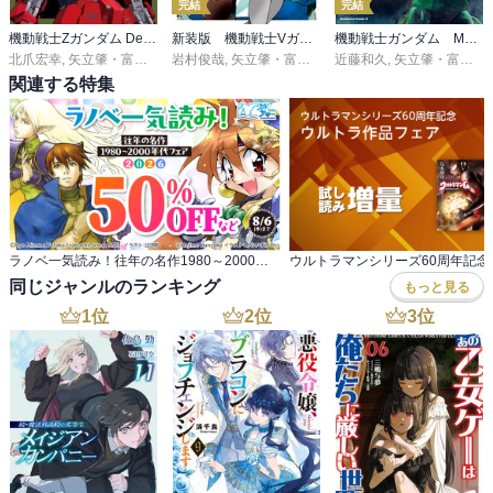
完結
完結
機動戦士Zガンダム Define 特装版
新装版 機動戦士Vガンダム
機動戦士ガンダム MS戦記REBOOT
北爪宏幸
,
矢立肇・富野由悠季
岩村俊哉
,
矢立肇・富野由悠季
近藤和久
,
矢立肇・富野由悠季
関連する特集
ラノベ一気読み！往年の名作1980～2000年代 フェア2026
同じジャンルのランキング
もっと見る
1
位
2
位
3
位