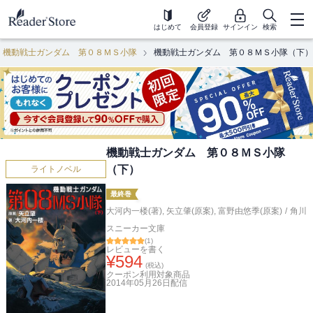
はじめて
会員登録
サインイン
検索
機動戦士ガンダム 第０８ＭＳ小隊
機動戦士ガンダム 第０８ＭＳ小隊（下）
機動戦士ガンダム 第０８ＭＳ小隊
（下）
ライトノベル
最終巻
大河内一楼(著)
,
矢立肇(原案)
,
富野由悠季(原案)
/
角川
スニーカー文庫
(
1
)
レビューを書く
¥
594
(税込)
クーポン利用対象商品
2014年05月26日
配信