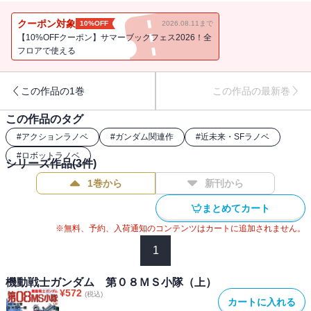
ない連邦軍に愕然とする。そこに現れたのが、ジオン軍のアプサラ
スIIIだった。恐るべき攻撃力を目の当たりにするシローたちだった
クーポン対象
10%OFF
2026.08.11まで
が・・・・・・。
【10%OFFクーポン】サマーブックフェス2026！全
フロアで使える
この作品の1巻
この作品の最新巻
この作品のタグ
#
アクションラノベ
#
ガンダム関連作
#
近未来・SFラノベ
#
ロボットラノベ
シリーズ作品(
3
件)
1巻から
新刊から
まとめてカート
※無料、予約、入荷通知のコンテンツはカートに追加されません。
1
機動戦士ガンダム 第０８ＭＳ小隊（上）
¥
572
(税込)
カートに入れる