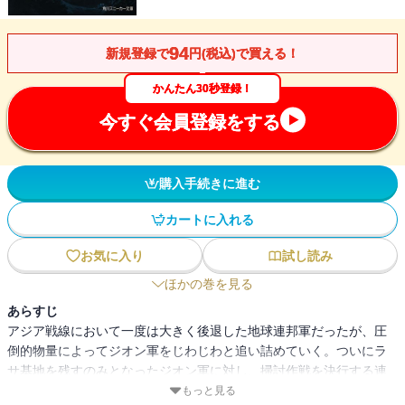
94
新規登録で
円(税込)で買える！
かんたん30秒登録！
今すぐ会員登録をする
購入手続きに進む
カートに入れる
お気に入り
試し読み
ほかの巻を見る
あらすじ
アジア戦線において一度は大きく後退した地球連邦軍だったが、圧
倒的物量によってジオン軍をじわじわと追い詰めていく。ついにラ
サ基地を残すのみとなったジオン軍に対し、掃討作戦を決行する連
邦軍。その大隊に組み込まれた０８小隊は、素人の寄せ集めでしか
もっと見る