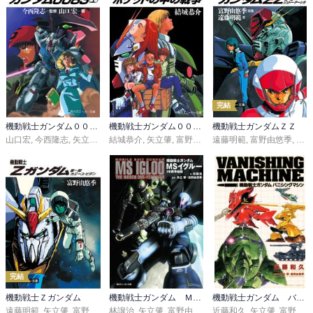
完結
機動戦士ガンダム００８３
機動戦士ガンダム００８０ ポケットの中の戦争
機動戦士ガンダムＺＺ
山口宏
,
今西隆志
,
矢立肇
,
富野由悠季
結城恭介
,
,
矢立肇
川元利浩
,
富野由悠季
,
佐野浩敏
遠藤明範
,
富野由悠季
,
美樹
完結
機動戦士Ｚガンダム
機動戦士ガンダム ＭＳイグルー
機動戦士ガンダム バニシングマシン
遠藤明範
,
矢立肇
,
富野由悠季
林譲治
,
北爪宏幸
,
矢立肇
,
富野由悠季
,
近藤和久
サンライズ
,
矢立肇
,
富野由悠季