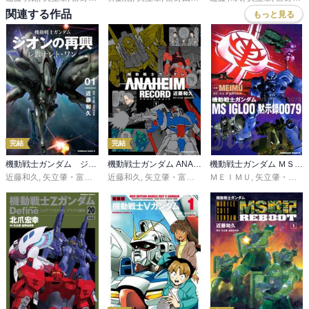
関連する作品
もっと見る
完結
完結
機動戦士ガンダム ジオンの再興 レムナント・ワン
機動戦士ガンダム ANAHEIM RECORD
機動戦士ガンダム ＭＳ ＩＧＬＯＯ 黙示録００７９
近藤和久
,
矢立肇・富野由悠季
近藤和久
,
矢立肇・富野由悠季
ＭＥＩＭＵ
,
矢立肇・富野由悠季