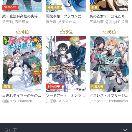
50%OFF
今週入荷
新着
続・魔法科高校の劣等生 メイジアン・カンパニー(11)
悪役令嬢、ブラコンにジョブチェンジします９【電子特典付き】
あの乙女ゲーは俺たちに厳しい世界です 6
佐島勤
,
石田可奈
浜千鳥
,
八美☆わん
三嶋与夢
,
悠井もげ
,
孟達
4
位
5
位
6
位
新着
30%OFF
今週入荷
出遅れテイマーのその日暮らし 16
ソードアート・オンライン29 ユナイタル・リングVIII
クズレス・オブリージュ６ 18禁ゲー世界のクズ悪役に転生してしまった俺は、原作知識の力でどうしてもモブ人生をつかみ取りたい【電子特別版】
棚架ユウ
,
Nardack
川原礫
,
ａｂｅｃ
アバタロー
,
kodamazon
フロア