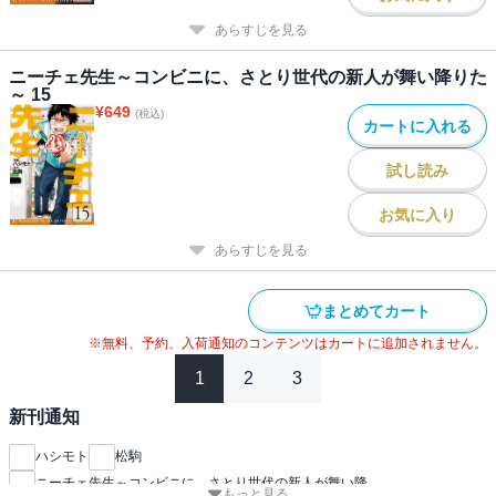
あらすじを見る
ニーチェ先生～コンビニに、さとり世代の新人が舞い降りた
～ 15
¥
649
(税込)
カートに入れる
試し読み
お気に入り
あらすじを見る
まとめてカート
※無料、予約、入荷通知のコンテンツはカートに追加されません。
1
2
3
新刊通知
ハシモト
松駒
ニーチェ先生～コンビニに、さとり世代の新人が舞い降
もっと見る