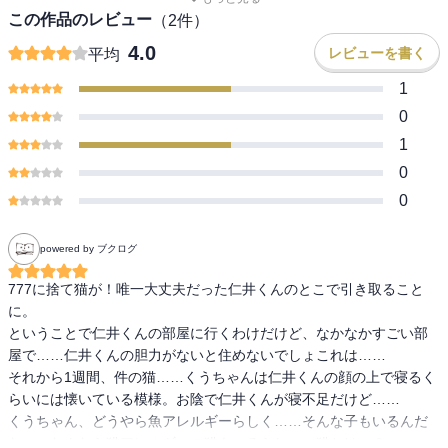
この作品のレビュー
（
2
件）
4.0
レビューを書く
平均
1
0
1
0
0
powered by ブクログ
777に捨て猫が！唯一大丈夫だった仁井くんのとこで引き取ること
に。

ということで仁井くんの部屋に行くわけだけど、なかなかすごい部
屋で……仁井くんの胆力がないと住めないでしょこれは……

それから1週間、件の猫……くうちゃんは仁井くんの顔の上で寝るく
らいには懐いている模様。お陰で仁井くんが寝不足だけど……

くうちゃん、どうやら魚アレルギーらしく……そんな子もいるんだ
な……なんなら猫アレルギーの猫もいるらしい。猫とは…？
