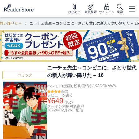
はじめて
会員登録
サインイン
検索
舞い降りた～
ニーチェ先生～コンビニに、さとり世代の新人が舞い降りた～ 16
ニーチェ先生～コンビニに、さとり世代
の新人が舞い降りた～ 16
コミック
ハシモト(漫画)
,
松駒(原作)
/
KADOKAWA
(
2
)
レビューを書く
¥
649
(税込)
クーポン利用対象商品
2022年02月26日
配信