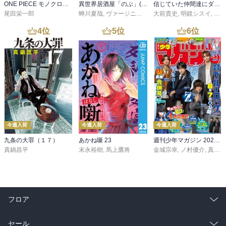
ONE PIECE モノクロ版 115
異世界居酒屋「のぶ」(22)
信じていた仲間達にダンジョン奥地で殺されかけたがギフト『無限ガチャ』でレベル９９９９の仲間達を手に入れて元パーティーメンバーと世界に復讐＆『ざまぁ！』します！（２３）
尾田栄一郎
蝉川夏哉
,
ヴァージニア二等兵
大前貴史
,
転
,
明鏡シスイ
,
ｔｅ
4
位
5
位
6
位
今週入荷
今週入荷
今週入荷
九条の大罪（１７）
あかね噺 23
週刊少年マガジン 2026年36・37号[2026年8月5日発売]
真鍋昌平
末永裕樹
,
馬上鷹将
金城宗幸
,
ノ村優介
,
真島ヒロ
フロア
総合
コミック
セール