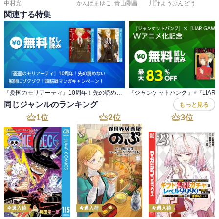
中村光
かんばまゆこ
,
青山剛昌
川野ようぶんどう
関連する特集
『憂国のモリアーティ』10周年！先の読めない 展開にゾクゾク！頭脳戦マンガキャンペーン！
同じジャンルのランキング
もっと見る
1
位
2
位
3
位
今週入荷
今週入荷
今週入荷