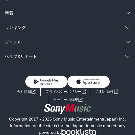
ラノベ
小説
総合
コミック
新着
雑誌・グラビア
ビジネス・実用
ラノベ
小説
総合
コミック
ランキング
BL・TL
雑誌・グラビア
ビジネス・実用
ラノベ
小説
総合
コミック
ジャンル
BL・TL
雑誌・グラビア
ビジネス・実用
ラノベ
小説
コミック
男性コミック
ヘルプ&サポート
BL・TL
雑誌・グラビア
ビジネス・実用
女性コミック
コミック誌
初めての方へ
ヘルプ
BL・TL
ライトノベル
男子向けラノベ
よくあるご質問
お問い合わせ
会社情報
プライバシーポリシー
ご利用条件
女子向けラノベ
小説
利用規約
クッキーの詳細
国内小説
海外小説
Copyright 2017 - 2026 Sony Music Entertainment(Japan) Inc.
ミステリー
SF
Information on the site is for the Japan domestic market only
powered by