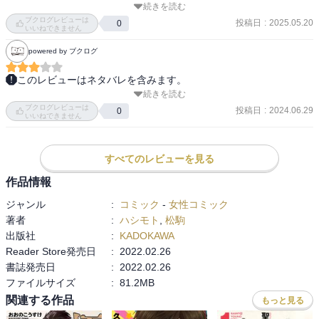
続きを読む
ブクログレビューは
投稿日
:
2025.05.20
0
前巻から松駒さんが気になってたフォロワーさんの正体が判明。別
いいねできません
におっさんでもなんでもなく……
powered by ブクログ
このレビューはネタバレを含みます。
続きを読む
動物が好き、嫌いなのは人間なホームセンターの店員さんに笑って
ブクログレビューは
しまった。わかる。

投稿日
:
2024.06.29
0
いいねできません
店長からの電話は無視するか出勤を断るかできないのだろうか。

流石にイライラするし労働基準法はどうなっているのか。

すべてのレビューを見る
作品情報
紫の薔薇の人が速水さんじゃなかったマヤのたとえも面白かった。

ジャンル
:
コミック
-
女性コミック
著者
:
ハシモト
,
松駒
猫なのに魚アレルギー？なんて会話になっているが

出版社
:
KADOKAWA
犬は肉、猫は魚は人間がつけた勝手なイメージだ。

Reader Store発売日
:
2022.02.26
書誌発売日
:
2022.02.26
塩山さんはぶっ飛んではいるが良い人だなと思う。

ファイルサイズ
:
81.2MB
世の中いじめて良いのは自分の筋肉だけは中々に名言。
関連する作品
もっと見る