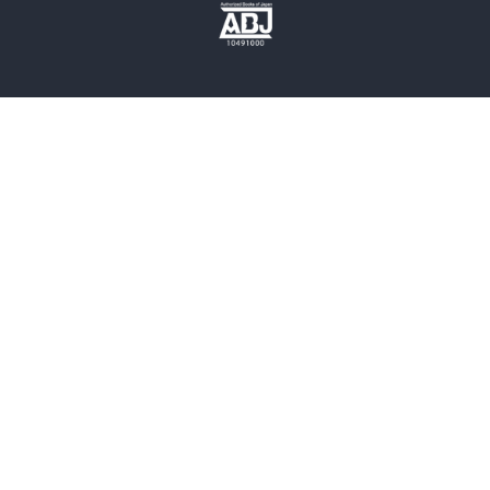
歴史・時代小説
文学
雑誌
グラビア写真集
ボーイズラブ
ティーンズラブ
人文・思想・歴史
社会・政治・法律
ビジネス・経済
サイエンス・テクノロジー
コンピュータ・情報
くらし・家庭
料理・酒
ファッション・美容・ダイエット
ホビー&カルチャー
スポーツ・アウトドア
地図・ガイド
エンターテイメント
芸術・アート
映画・音楽・演劇