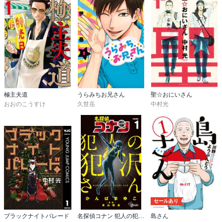
極主夫道
うらみちお兄さん
聖☆おにいさん
おおのこうすけ
久世岳
中村光
セールあり
ブラックナイトパレード
名探偵コナン 犯人の犯沢さん
島さん