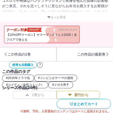
ゴスロリや奇抜なパンクファッションで全身を包んだ団体のお客様
がご来店。それを忌々しそうに見ながらお弁当を購入するお客様が
会計時に「ああいうの、堂々と歩ける神経が知れないわ、なあ？そ
う思わん兄ちゃん。視界から消えてくれへんかね」などと話しかけ
もっと見る
てきたところ、ニーチェ先生が「文化を撲滅させるよりも貴方の目
を見えないよう潰した方が手っ取り早いですよ」とお箸を手渡して
クーポン対象
10%OFF
2026.08.11まで
いて、思わず生唾を飲み込みました。いつだって自分らしく生きれ
【10%OFFクーポン】サマーブックフェス2026！全
ばOK！当店はあなたの味方です！理不尽と闘い続けて第16巻、突
フロアで使える
入！
この作品の1巻
この作品の最新巻
続巻を自動購入
この作品のタグ
#
2016年ドラマ化
#
コンビニがテーマの漫画
#
コメディ（女性コミック）
#
メガネ男子
シリーズ作品(
24
件)
1巻から
新刊から
まとめてカート
※無料、予約、入荷通知のコンテンツはカートに追加されません。