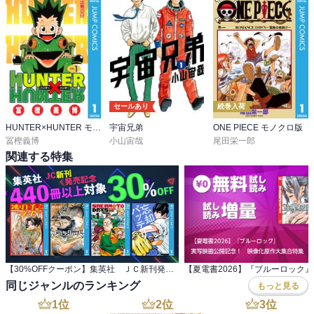
セールあり
続巻入荷
HUNTER×HUNTER モノクロ版
宇宙兄弟
ONE PIECE モノクロ版
冨樫義博
小山宙哉
尾田栄一郎
関連する特集
【30%OFFクーポン】集英社 ＪＣ新刊発売記念 440冊以上対象
同じジャンルのランキング
もっと見る
1
位
2
位
3
位