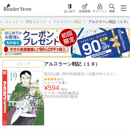
はじめて
会員登録
サインイン
検索
コミック
男性コミック
アルスラーン戦記
アルスラーン戦記（１９）
アルスラーン戦記（１９）
コミック
荒川弘(著)
,
田中芳樹(原作)
/
別冊少年マガジン
(
7
)
レビューを書く
¥
594
(税込)
クーポン利用対象商品
2023年06月08日
配信