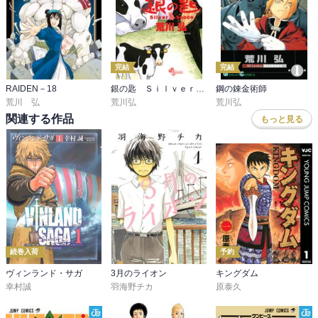
完結
完結
RAIDEN－18
銀の匙 Ｓｉｌｖｅｒ Ｓｐｏｏｎ
鋼の錬金術師
荒川 弘
荒川弘
荒川弘
関連する作品
もっと見る
続巻入荷
予約
ヴィンランド・サガ
3月のライオン
キングダム
幸村誠
羽海野チカ
原泰久