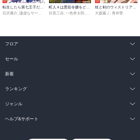
転生したら第七王子だったので、気ままに魔術を極めます（２４）
町人Ａは悪役令嬢をどうしても救いたい ～どぶと空と氷の姫君～１０【電子書店共通特典イラスト付】
杖と剣のウィストリア（１６）
石沢庸介
,
謙虚なサークル
,
メル。
目黒三吉
,
一色孝太郎
,
Parum
大森藤ノ
,
青井聖
フロア
総合
コミック
セール
ラノベ
小説
総合
コミック
新着
雑誌・グラビア
ビジネス・実用
ラノベ
小説
総合
コミック
ランキング
BL・TL
雑誌・グラビア
ビジネス・実用
ラノベ
小説
総合
コミック
ジャンル
BL・TL
雑誌・グラビア
ビジネス・実用
ラノベ
小説
コミック
男性コミック
ヘルプ&サポート
BL・TL
雑誌・グラビア
ビジネス・実用
女性コミック
コミック誌
初めての方へ
ヘルプ