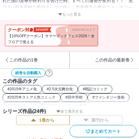
れた国の栄華が終わりを告げた時、すべての運命が変わる！！ 荒
川 弘×田中芳樹の最強タッグで描く、世界最高の歴史ファンタジー、
最新作！
もっと見る
祖国の崩壊を目の当たりにした歴史的大敗から九か月――。かつて
クーポン対象
10%OFF
2026.08.11まで
戦場から逃げ出した少年は、王都を取り戻す最終決戦へ向かってい
【10%OFFクーポン】サマーブックフェス2026！全
た。王都攻防戦で、ルシタニア軍を撃破した絶対王アンドラゴラ
フロアで使える
ス。支配者不在の隙に王都を狙う銀仮面ヒルメス。敗走のルシタニ
ア軍を率い、再起を目論むギスカール。宿敵たちが、アルスラーン
この作品の1巻
この作品の最新巻
の行く手を阻む！ そして迫るルシタニア軍との因縁の再戦。運命の
地・アトロパテネへ。王太子軍ついに出撃…！
続巻を自動購入
この作品のタグ
#
2015年アニメ化
#
2.5次元舞台化
#
戦記コミック
#
2025年ストア人気コミック
#
田中芳樹
#
ファンタジー漫画
#
2016年アニメ化
#
本格ファンタジー漫画
シリーズ作品(
24
件)
全て表示する
1巻から
新刊から
まとめてカート