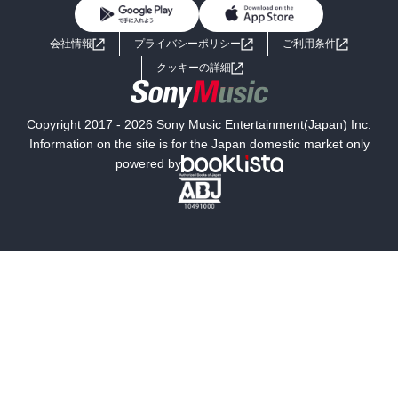
BL・TL
ライトノベル
男子向けラノベ
よくあるご質問
お問い合わせ
会社情報
プライバシーポリシー
ご利用条件
女子向けラノベ
小説
利用規約
クッキーの詳細
国内小説
海外小説
Copyright 2017 - 2026 Sony Music Entertainment(Japan) Inc.
ミステリー
SF
Information on the site is for the Japan domestic market only
powered by
歴史・時代小説
文学
雑誌
グラビア写真集
ボーイズラブ
ティーンズラブ
人文・思想・歴史
社会・政治・法律
ビジネス・経済
サイエンス・テクノロジー
コンピュータ・情報
くらし・家庭