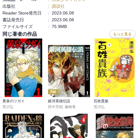
出版社
:
講談社
ギスカールの罠にハマる

Reader Store発売日
:
2023.06.08
王でなければならない者

感想は最終巻にまとめて記載予定です。
書誌発売日
:
2023.06.08
ファイルサイズ
:
75.9MB
第百十五章　悪魔のささやき

ヒルメスへ魔道士のささやき

同じ著者の作品
もっと見る
第百十六章　始まりの地

アトロパテネ始まリの地

ザラーヴァント卿　ジムサ　アルスラーンと合流

第百十七章　アトロパテネの再戦

アルスラーン軍ルシタニア軍　再戦

完結
第百十八章　今際の祈り

アルスラーン軍　勝利の後にルシタニアボダン大司教軍
黄泉のツガイ
銀河英雄伝説
百姓貴族
荒川弘
田中芳樹
,
藤崎竜
荒川弘