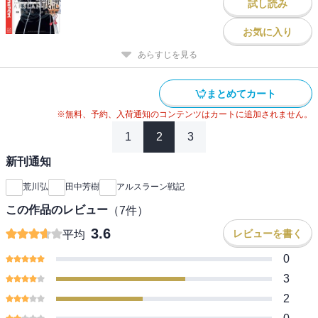
試し読み
お気に入り
あらすじを見る
まとめてカート
※無料、予約、入荷通知のコンテンツはカートに追加されません。
1
2
3
新刊通知
荒川弘
田中芳樹
アルスラーン戦記
この作品のレビュー
（
7
件）
3.6
レビューを書く
平均
0
3
2