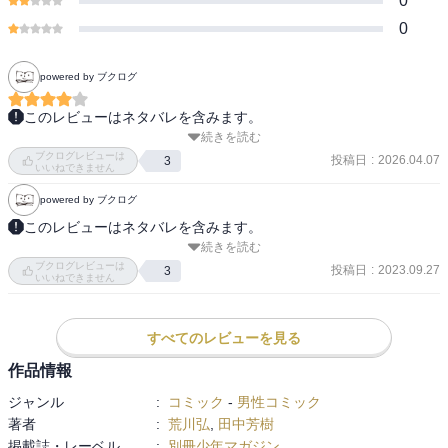
0
0
powered by ブクログ
このレビューはネタバレを含みます。
続きを読む
祖国の崩壊を目の当たりにした歴史的大敗から九か月――。かつて
ブクログレビューは
戦場から逃げ出した少年は、王都を取り戻す最終決戦へ向かってい
投稿日
:
2026.04.07
3
いいねできません
た。王都攻防戦で、ルシタニア軍を撃破した絶対王アンドラゴラ
powered by ブクログ
ス。支配者不在の隙に王都を狙う銀仮面ヒルメス。敗走のルシタニ
ア軍を率い、再起を目論むギスカール。宿敵たちが、アルスラーン
このレビューはネタバレを含みます。
続きを読む
の行く手を阻む! そして迫るルシタニア軍との因縁の再戦。運命の
【あらすじ】

ブクログレビューは
地・アトロパテネへ。王太子軍ついに出撃…!

祖国の崩壊を目の当たりにした歴史的大敗から九か月――。かつて
投稿日
:
2023.09.27
3
いいねできません
　　　　　　　　　　　　　コミック紹介文

戦場から逃げ出した少年は、王都を取り戻す最終決戦へ向かってい
た。王都攻防戦で、ルシタニア軍を撃破した絶対王アンドラゴラ
第百十三章　流血の酔い

ス。支配者不在の隙に王都を狙う銀仮面ヒルメス。敗走のルシタニ
すべてのレビューを見る
王都　ヒルメス軍地下道より侵入

ア軍を率い、再起を目論むギスカール。宿敵たちが、アルスラーン
作品情報
ルシタニア人の惨殺

の行く手を阻む！ そして迫るルシタニア軍との因縁の再戦。運命の
ジャンル
:
コミック
-
男性コミック
地・アトロパテネへ。王太子軍ついに出撃…！

著者
:
荒川弘
,
田中芳樹
第百十四章　ギスカールの罠

掲載誌・レーベル
:
別冊少年マガジン
ヒルメスの王位主張

・‥…━━━☆・‥…━━━☆・‥…━━━☆
