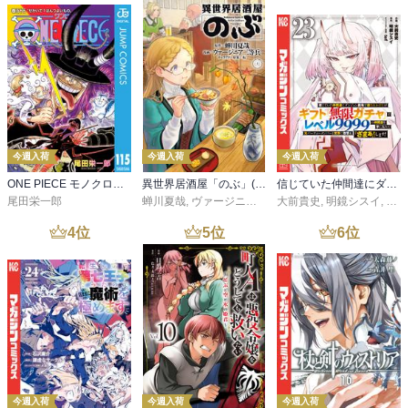
今週入荷
今週入荷
今週入荷
ONE PIECE モノクロ版 115
異世界居酒屋「のぶ」(22)
信じていた仲間達にダンジョン奥地で殺されかけたがギフト『無限ガチャ』でレベル９９９９の仲間達を手に入れて元パーティーメンバーと世界に復讐＆『ざまぁ！』します！（２３）
尾田栄一郎
蝉川夏哉
,
ヴァージニア二等兵
大前貴史
,
転
,
明鏡シスイ
,
ｔｅ
4
位
5
位
6
位
今週入荷
今週入荷
今週入荷