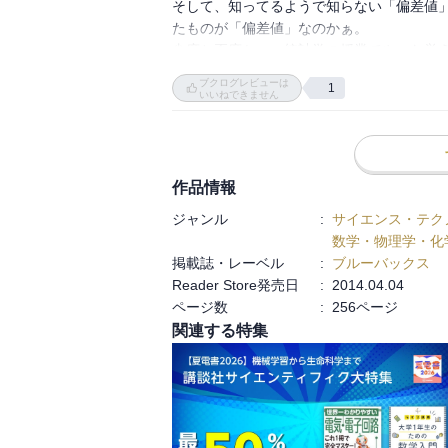
そして、知ってるようで知らない「偏差値
たものが「偏差値」なのかぁ。

尖度と歪度かぁ。統計学の授業でやった覚えないが
さらに、二項分布に区間推定に仮説検定かぁ
ブクログレビューは
1
推定統計の章では放射線の影響を例に計算方
いいねできません
χ2検定も、へぇ！だ。統計学の授業でやったはず
コラムのナイチンゲールとかメンデルの話も
で、結局のところ、統計学ってムズいけどオ
でも、F 分布でΓ関数がワラワラ出てきて
作品情報
計学ってメチャ難しものであることも再認
ジャンル
:
サイエンス・テク
数学・物理学・化
掲載誌・レーベル
:
ブルーバックス
Reader Store発売日
:
2014.04.04
ページ数
:
256ページ
関連する特集