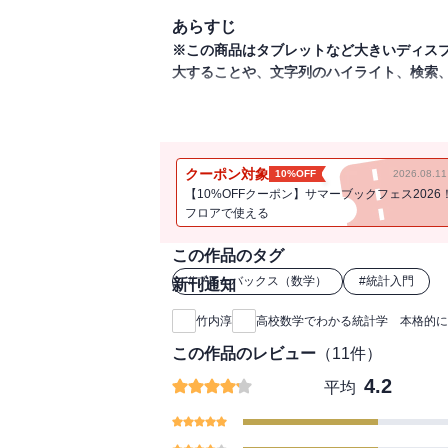
あらすじ
※この商品はタブレットなど大きいディス
大することや、文字列のハイライト、検索
テレビの視聴率、明日の晴れの確率、発ガ
庫管理、物価変動、マーケティング……現
計学の正しい知識がなければ、数字に追わ
クーポン対象
10%OFF
2026.08.
学の知識だけで本格的に統計学を理解する
【10%OFFクーポン】サマーブックフェス2026
フロアで使える
この作品のタグ
#
ブルーバックス（数学）
#
統計入門
新刊通知
竹内淳
高校数学でわかる統計学 本格的に
この作品のレビュー
（
11
件）
4.2
平均