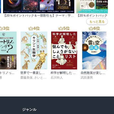
【20％ポイントバック＆一部割引も】テーマ：宇宙学・天文学 夏休み限定実用書セール第2弾
もっと見る
3
位
4
位
5
位
6
位
ニュートリノってナンダ？-やさしく知る素粒子・ニュートリノ・重力波
世界で一番楽しい キリンの生態学
科学が解明した 悩んでもしょうがないことリスト
自然散策が楽しくなる！ 雲と空図鑑（池田書店）
孝
山 あゆみ
齋藤美保
,
さいとうあずみ
石川幹人
,
福田豊文
武田康男
ジャンル