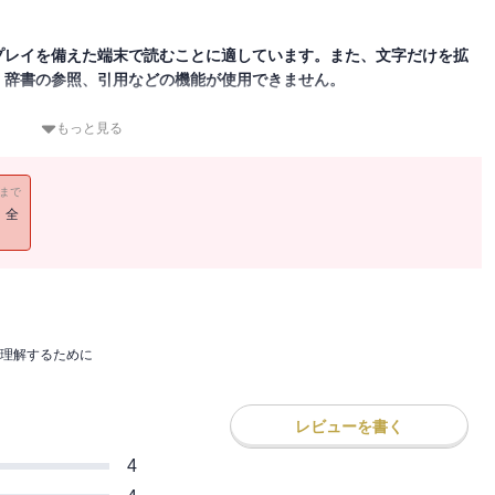
プレイを備えた端末で読むことに適しています。また、文字だけを拡
、辞書の参照、引用などの機能が使用できません。
ンリスク、直下型地震の起こる確率、放射線のリスク、生産管理、在
もっと見る
代の私たちの生活は、「統計」なしには成り立ちません。しかし、統
れ、数字に踊らされ、数字に振り回されるだけです。本書は、高校数
11まで
ことを目指します。（ブルーバックス・２０１２年２月刊）
！全
理解するために
レビューを書く
4