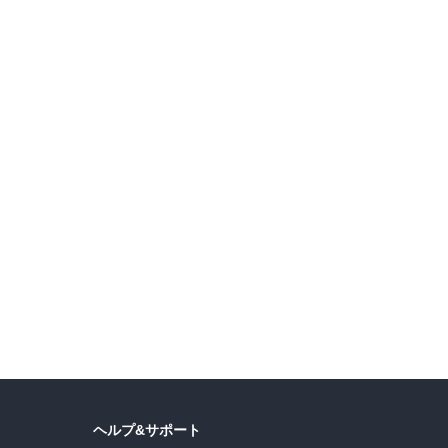
【20％ポイントバック＆一部割引も】テーマ：動物・生物・バイオテクノロジー 夏休み限定実用書セール第3弾
夏のインプレスグループフェア 対象作品30％OFF
ス
ヘルプ&サポート