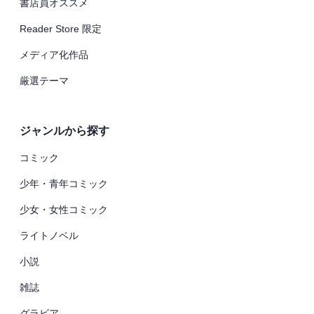
書店員オススメ
Reader Store 限定
メディア化作品
厳選テーマ
ジャンルから探す
コミック
少年・青年コミック
少女・女性コミック
ライトノベル
小説
雑誌
グラビア