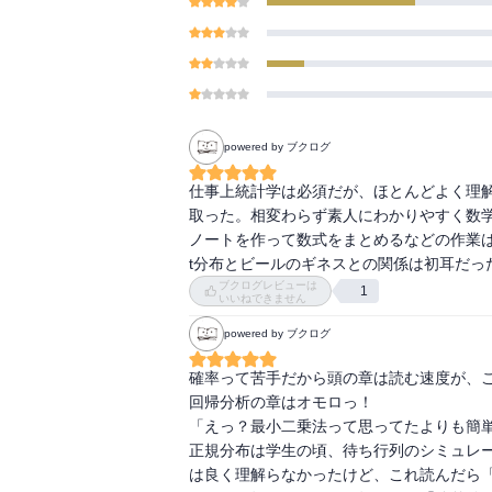
powered by ブクログ
仕事上統計学は必須だが、ほとんどよく理
取った。相変わらず素人にわかりやすく数
ノートを作って数式をまとめるなどの作業は
t分布とビールのギネスとの関係は初耳だっ
ブクログレビューは
1
いいねできません
powered by ブクログ
確率って苦手だから頭の章は読む速度が、こ
回帰分析の章はオモロっ！

「えっ？最小二乗法って思ってたよりも簡単
正規分布は学生の頃、待ち行列のシミュレ
は良く理解らなかったけど、これ読んだら「