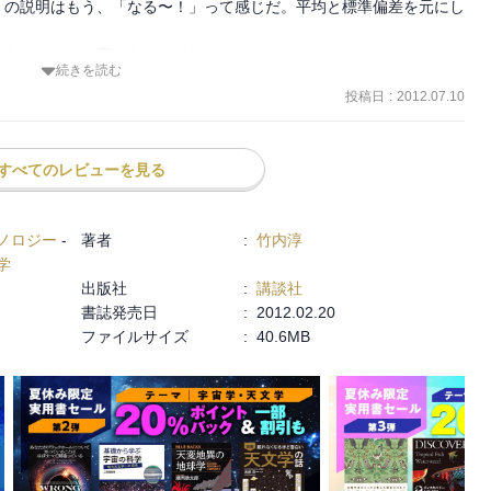
」の説明はもう、「なる〜！」って感じだ。平均と標準偏差を元にし
．．．寝てたかもしれん。 (^.^;;;)

続きを読む
。統計の世界もオモロイなぁ．．．

投稿日
:
2012.07.10
法を説明っつ〜のは、ちょっと悲しいこの国の現実が．．．

なのに．．．そして、適合度検定とか。 (^.^;;;)

おもろいなぁ。彼等は統計学にも優れてたのかぁ。

すべてのレビューを見る
モロイ。

頭クラクラとか、t 分布の導出にはヤコビアンが出てきたりとか、統
識。
ノロジー
-
著者
:
竹内淳
学
出版社
:
講談社
書誌発売日
:
2012.02.20
ファイルサイズ
:
40.6MB