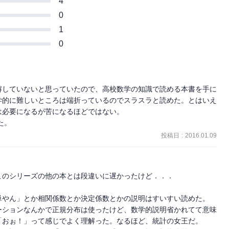
4
0
1
0
解していないと思っていたので、高校数学の知識で読める本書を手に
学的に難しいところは端折っているのでスラスラと読めた。とはいえ
必要になるが苦になるほどではない。

た。
投稿日
:
2016.01.09
のシリーズの他の本とは段違いに遅かったけど．．．

やん」とか相関係数とか決定係数とかの説明はすいすい読めた。

ーションなんかで正規分布は使ったけど、数学的説明省かれてて意味
おぉ！」って感じでよく理解った。なるほど、統計の女王だ。
