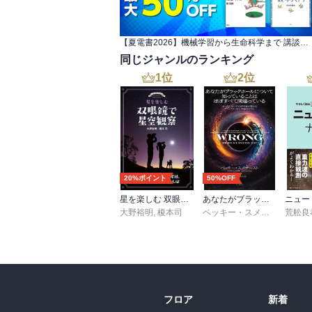
【夏電書2026】機械学習から生命科学まで 講談社サイエンティフィク大特集
同じジャンルのランキング
1
位
2
位
20%ポイント
50%OFF
星を楽しむ 双眼鏡で星空観察
あなたがブラックホールについて知っていることはほぼすべて間違っている
大野裕明
,
榎本司
ベッキー・スメサースト
荒舩良
,
梶
フロア
新着