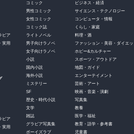
コミック
ビジネス・経済
男性コミック
サイエンス・テクノロジー
女性コミック
コンピュータ・情報
コミック誌
くらし・家庭
ラビア
ライトノベル
料理・酒
・実用
男子向けラノベ
ファッション・美容・ダイエッ
女子向けラノベ
ホビー&カルチャー
小説
スポーツ・アウトドア
国内小説
地図・ガイド
海外小説
エンターテイメント
グ
ミステリー
芸術・アート
SF
映画・音楽・演劇
歴史・時代小説
写真集
文学
教養
雑誌
医学・福祉
ラビア
グラビア写真集
教育・語学・参考書
・実用
ボーイズラブ
児童書