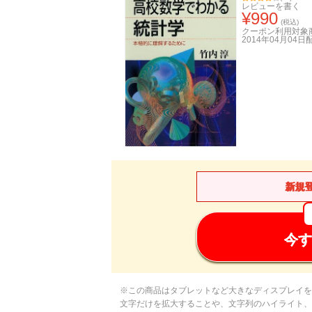
レビューを書く
¥
990
(税込)
クーポン利用対象
2014年04月04日
新規
今す
※この商品はタブレットなど大きなディスプレイを
文字だけを拡大することや、文字列のハイライト、